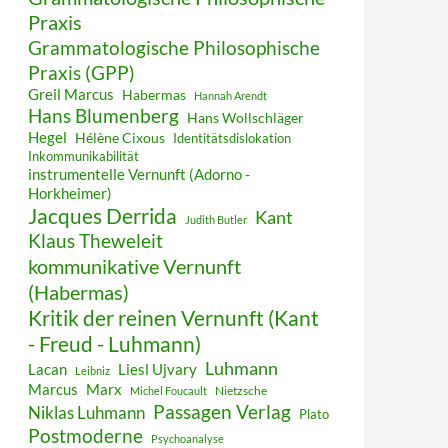
Praxis
Grammatologische Philosophische
Praxis (GPP)
Greil Marcus
Habermas
Hannah Arendt
Hans Blumenberg
Hans Wollschläger
Hegel
Hélène Cixous
Identitätsdislokation
Inkommunikabilität
instrumentelle Vernunft (Adorno -
Horkheimer)
Jacques Derrida
Kant
Judith Butler
Klaus Theweleit
kommunikative Vernunft
(Habermas)
Kritik der reinen Vernunft (Kant
- Freud - Luhmann)
Luhmann
Lacan
Liesl Ujvary
Leibniz
Marcus
Marx
Nietzsche
Michel Foucault
Passagen Verlag
Niklas Luhmann
Plato
Postmoderne
Psychoanalyse