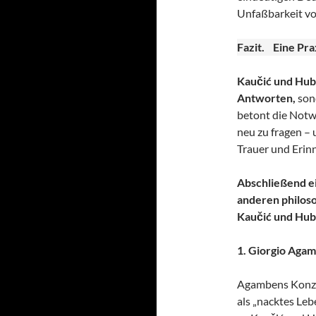
Unfaßbarkeit vo
Fazit. Eine Pra
Kaučić und Hub
Antworten,
sond
betont die Notw
neu zu fragen –
Trauer und Erin
Abschließend e
anderen philoso
Kaučić und Hube
1. Giorgio Aga
Agambens Konzep
als „nacktes Leb