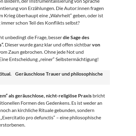
n Bildern, der Instrumentalisierung von Sprache
ntierung von Erzählungen. Die Autor:innen fragen
m Krieg überhaupt eine „Wahrheit“ geben, oder ist
 immer schon Teil des Konflikts selbst?
ht unbedingt die Frage, besser
die Sage des
“.
Dieser wurde ganz klar und offen sichtbar
von
om Zaun gebrochen. Ohne jede Not und
Eine Entscheidung „reiner“ Selbstermächtigung!
itual. Geräuschlose Trauer und philosophische
m“ als geräuschlose, nicht-religiöse Praxis
bricht
itionellen Formen des Gedenkens. Es ist weder an
 noch an kirchliche Rituale gebunden, sondern
s „Exercitatio pro defunctis“ – eine philosophische
erstorbenen.