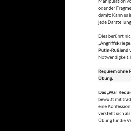
Manipulation vo
oder der Fragme
damit: Kann es i
jede Darstellung
Dies berührt nic
„Angriffskrieges
Putin-Rußland
v
Notwendigkeit. 
Requiem ohne R
Übung.
Das „War Requie
bewußt mit trad
eine Konfession
versteht sich al
Übung für die V