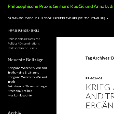
Skip
Search
Philosophische Praxis Gerhard Kaučić und Anna Lyd
to
content
GRAMMATOLOGISCHE PHILOSOPHISCHE PRAXIS GPP (DEUTSCH/ENGLISH)
IMPRESSUM (DT. / ENGL.)
Philosophical Practices /
Politics / Disseminations
Philosophische Praxis
Tag Archives: B
Neueste Beiträge
Krieg und Wahrheit / War and
Truth, – eine Ergänzung
Krieg und Wahrheit / War and
PP-2026-02
Truth
KRIEG
Sokratismus / Grammatologie
Freedom / Freiheit
AND TR
Musikphilosophie
ERGÄ
Archiv