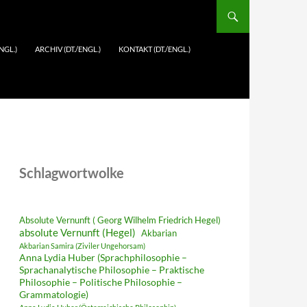
NGL.)
ARCHIV (DT./ENGL.)
KONTAKT (DT./ENGL.)
Schlagwortwolke
Absolute Vernunft ( Georg Wilhelm Friedrich Hegel)
absolute Vernunft (Hegel)
Akbarian
Akbarian Samira (Ziviler Ungehorsam)
Anna Lydia Huber (Sprachphilosophie –
Sprachanalytische Philosophie – Praktische
Philosophie – Politische Philosophie –
Grammatologie)