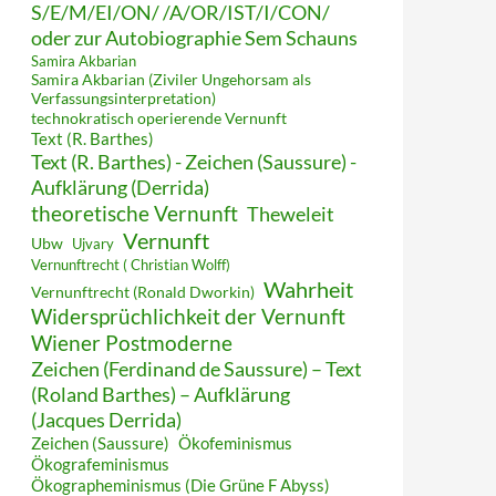
S/E/M/EI/ON/ /A/OR/IST/I/CON/
oder zur Autobiographie Sem Schauns
Samira Akbarian
Samira Akbarian (Ziviler Ungehorsam als
Verfassungsinterpretation)
technokratisch operierende Vernunft
Text (R. Barthes)
Text (R. Barthes) - Zeichen (Saussure) -
Aufklärung (Derrida)
theoretische Vernunft
Theweleit
Vernunft
Ubw
Ujvary
Vernunftrecht ( Christian Wolff)
Wahrheit
Vernunftrecht (Ronald Dworkin)
Widersprüchlichkeit der Vernunft
Wiener Postmoderne
Zeichen (Ferdinand de Saussure) – Text
(Roland Barthes) – Aufklärung
(Jacques Derrida)
Zeichen (Saussure)
Ökofeminismus
Ökografeminismus
Ökographeminismus (Die Grüne F Abyss)