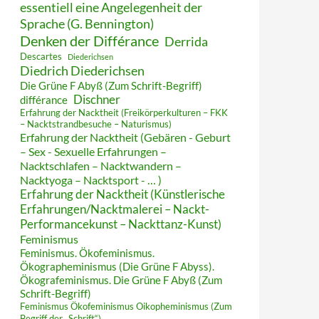
essentiell eine Angelegenheit der
Sprache (G. Bennington)
Denken der Différance
Derrida
Descartes
Diederichsen
Diedrich Diederichsen
Die Grüne F Abyß (Zum Schrift-Begriff)
Dischner
différance
Erfahrung der Nacktheit (Freikörperkulturen – FKK
– Nacktstrandbesuche – Naturismus)
Erfahrung der Nacktheit (Gebären - Geburt
– Sex - Sexuelle Erfahrungen –
Nacktschlafen – Nacktwandern –
Nacktyoga – Nacktsport - … )
Erfahrung der Nacktheit (Künstlerische
Erfahrungen/Nacktmalerei – Nackt-
Performancekunst – Nackttanz-Kunst)
Feminismus
Feminismus. Ökofeminismus.
Ökographeminismus (Die Grüne F Abyss).
Ökografeminismus. Die Grüne F Abyß (Zum
Schrift-Begriff)
Feminismus Ökofeminismus Oikopheminismus (Zum
Begriff der „Schrift“)