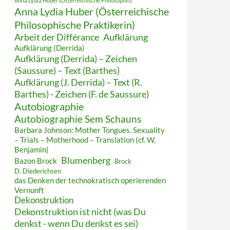
Anna Lydia Huber (Österreichische Philosophin)
Anna Lydia Huber (Österreichische
Philosophische Praktikerin)
Arbeit der Différance
Aufklärung
Aufklärung (Derrida)
Aufklärung (Derrida) – Zeichen
(Saussure) – Text (Barthes)
Aufklärung (J. Derrida) – Text (R.
Barthes) - Zeichen (F. de Saussure)
Autobiographie
Autobiographie Sem Schauns
Barbara Johnson: Mother Tongues. Sexuality
– Trials – Motherhood – Translation (cf. W.
Benjamin)
Blumenberg
Bazon Brock
Brock
D. Diederichsen
das Denken der technokratisch operierenden
Vernunft
Dekonstruktion
Dekonstruktion ist nicht (was Du
denkst - wenn Du denkst es sei)