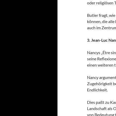
oder religiösen 
Butler fragt, wi
können, die alle
auch im Zentrum
3. Jean-Luc Na
Nancys „Être sing
seine Reflexione
einen weiteren 
Nancy argumenti
Zugehörigkeit be
Endlichkeit.
Dies paßt zu Ka
Landschaft als 
von Bedeutung t