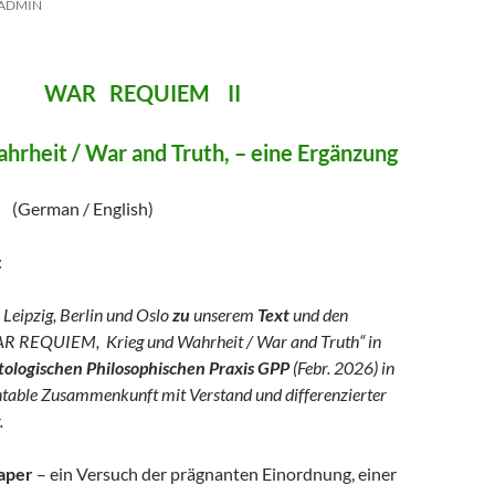
ADMIN
REQUIEM II
hrheit / War and Truth, – eine Ergänzung
/ English)
:
 Leipzig, Berlin und Oslo
zu
unserem
Text
und den
R REQUIEM, Krieg und Wahrheit / War and Truth“ in
logischen Philosophischen Praxis GPP
(Febr. 2026) in
ntable Zusammenkunft mit Verstand und differenzierter
.
aper
– ein Versuch der prägnanten Einordnung, einer