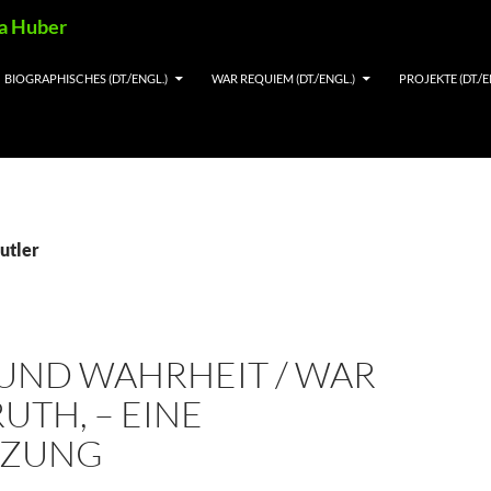
ia Huber
BIOGRAPHISCHES (DT./ENGL.)
WAR REQUIEM (DT./ENGL.)
PROJEKTE (DT./E
utler
 UND WAHRHEIT / WAR
UTH, – EINE
NZUNG