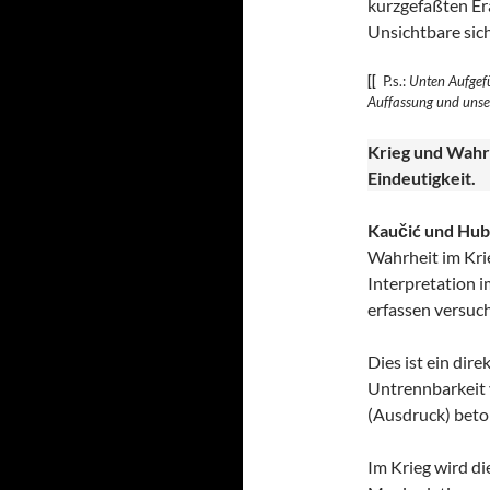
kurzgefaßten Era
Unsichtbare sic
[[
P.s.:
Unten Aufgefü
Auffassung und uns
Krieg und Wahr
Eindeutigkeit.
Kaučić und Hub
Wahrheit im Krie
Interpretation i
erfassen versuch
Dies ist ein dir
Untrennbarkeit v
(Ausdruck) beto
Im Krieg wird di