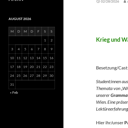
02/28/2026
AUGUST 2026
WAR 
M
D
M
D
F
S
S
Krieg und Wa
1
2
3
4
5
6
7
8
9
(German 
10
11
12
13
14
15
16
17
18
19
20
21
22
23
Besetzung/Cast
24
25
26
27
28
29
30
Student:innen aus
31
Themata von „WA
« Feb
unserer
Grammato
Wien. Eine präse
Lektüreerfahrung
Hier ihr/unser
P