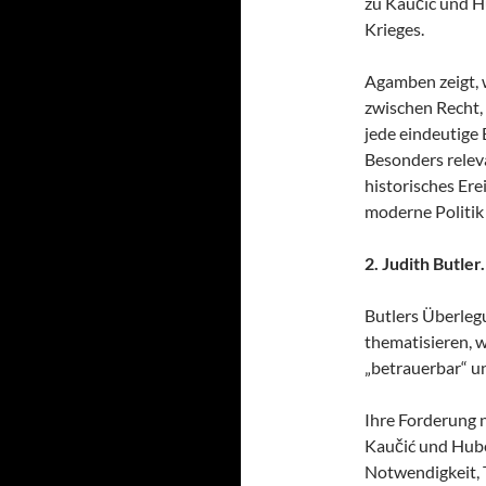
zu Kaučić und H
Krieges.
Agamben zeigt, 
zwischen Recht,
jede eindeutige
Besonders relevan
historisches Ere
moderne Politik
2. Judith Butle
Butlers Überleg
thematisieren, 
„betrauerbar“ u
Ihre Forderung n
Kaučić und Hube
Notwendigkeit, 