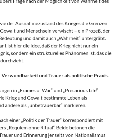
ubers Frage nach der Möglichkeit von Wahrheit des
wie der Ausnahmezustand des Krieges die Grenzen
 Gewalt und Menschsein verwischt – ein Prozeß, der
 Bedeutung und damit auch „Wahrheit“ untergräbt.
t ist hier die Idee, daß der Krieg nicht nur ein
ignis, sondern ein strukturelles Phänomen ist, das die
 durchzieht.
r. Verwundbarkeit und Trauer als politische Praxis.
ungen in „Frames of War“ und „Precarious Life“
wie Krieg und Gewalt bestimmte Leben als
nd andere als „unbetrauerbar“ markieren.
ach einer „Politik der Trauer“ korrespondiert mit
rs „Requiem ohne Ritual“. Beide betonen die
Trauer und Erinnerung jenseits von Nationalismus