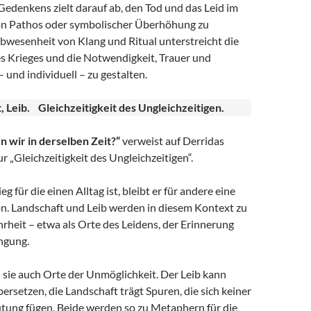
edenkens zielt darauf ab, den Tod und das Leid im
von Pathos oder symbolischer Überhöhung zu
bwesenheit von Klang und Ritual unterstreicht die
s Krieges und die Notwendigkeit, Trauer und
 und individuell – zu gestalten.
t, Leib. Gleichzeitigkeit des Ungleichzeitigen.
n wir in derselben Zeit?“
verweist auf Derridas
 „Gleichzeitigkeit des Ungleichzeitigen“.
 für die einen Alltag ist, bleibt er für andere eine
on. Landschaft und Leib werden in diesem Kontext zu
rheit – etwa als Orte des Leidens, der Erinnerung
ngung.
d sie auch Orte der Unmöglichkeit. Der Leib kann
ersetzen, die Landschaft trägt Spuren, die sich keiner
tung fügen. Beide werden so zu Metaphern für die