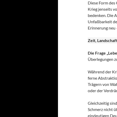
Diese Form des G
Krieg jenseits 
bedenken. Die A
Unfaßbarkeit de
Erinnerung neu –
Zeit, Landschaf
Die Frage „Lebe
Überlegungen zur
Während der Krieg
ferne Abstrakti
Trägern von Wah
oder der Verdrä
Gleichzeitig sin
Schmerz nicht üb
eindeutigen Deu