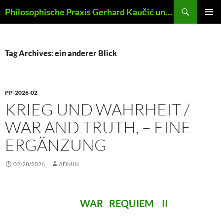
Skip
Search
Philosophische Praxis Gerhard Kaučić und Anna Lydia Huber
to
PRIMAR
content
MENU
Tag Archives: ein anderer Blick
PP-2026-02
KRIEG UND WAHRHEIT /
WAR AND TRUTH, – EINE
ERGÄNZUNG
02/28/2026
ADMIN
WAR REQUIEM II