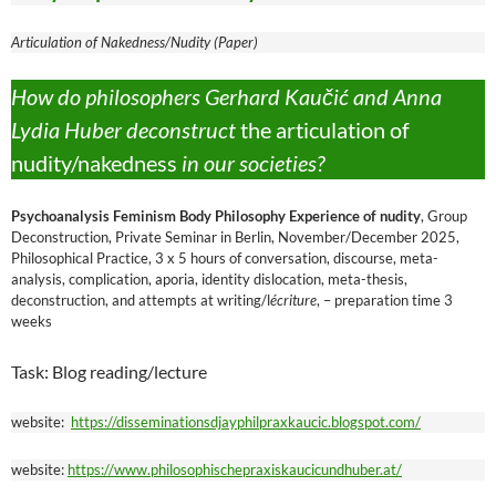
Articulation of Nakedness/Nudity (Paper)
How do philosophers Gerhard Kaučić and Anna
Lydia Huber deconstruct
the articulation of
nudity/nakedness
in our societies?
Psychoanalysis Feminism Body Philosophy Experience of nudity
, Group
Deconstruction, Private Seminar in Berlin, November/December 2025,
Philosophical Practice, 3 x 5 hours of conversation, discourse, meta-
analysis, complication, aporia, identity dislocation, meta-thesis,
deconstruction, and attempts at writing/l
écriture
, – preparation time 3
weeks
Task: Blog reading/lecture
website:
https://disseminationsdjayphilpraxkaucic.blogspot.com/
website:
https://www.philosophischepraxiskaucicundhuber.at/