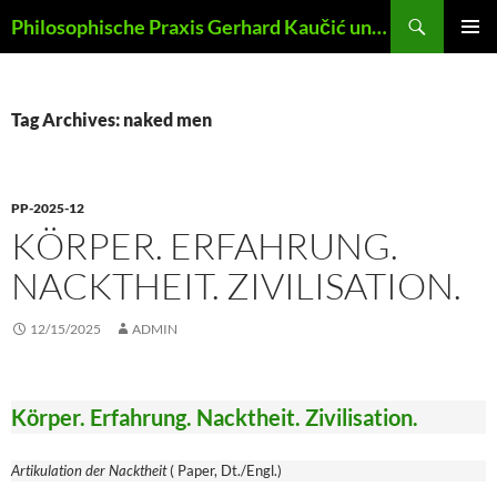
Skip
Search
Philosophische Praxis Gerhard Kaučić und Anna Lydia Huber
to
PRIMAR
content
MENU
Tag Archives: naked men
PP-2025-12
KÖRPER. ERFAHRUNG.
NACKTHEIT. ZIVILISATION.
12/15/2025
ADMIN
Körper. Erfahrung. Nacktheit. Zivilisation.
Artikulation der Nacktheit
( Paper, Dt./Engl.)