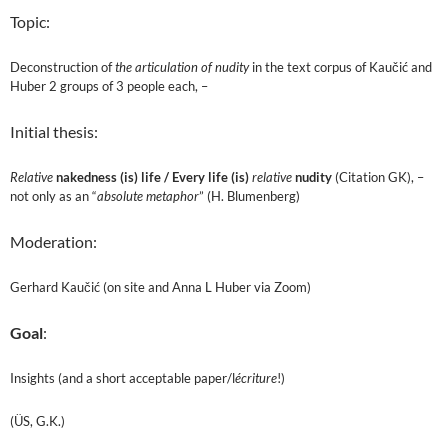
Topic:
Deconstruction of
the articulation of nudity
in the text corpus of Kaučić and
Huber 2 groups of 3 people each, –
Initial thesis:
Relative
nakedness (is) life /
Every life (is)
relative
nudity
(Citation GK), –
not only as an “
absolute metaphor
” (H. Blumenberg)
Moderation:
Gerhard Kaučić (on site and Anna L Huber via Zoom)
Goal
:
Insights (and a short acceptable paper/l
écriture
!)
(ÜS, G.K.)