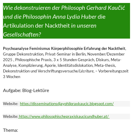
Wie dekonstruieren der Philosoph Gerhard Kaučić
und die Philosophin Anna Lydia Huber
die
Artikulation der Nacktheit
in unseren
Gesellschaften?
Psychoanalyse Feminismus Körperphilosophie Erfahrung der Nacktheit
,
Gruppe Dekonstruktion, Privat-Seminar in Berlin, November/Dezember
2025 , Philosophische Praxis, 3 x 5 Stunden Gespräch, Diskurs, Meta-
Analyse, Komplizierung, Aporie, Identitätsdislokation, Meta-thesis,
Dekonstruktion und Verschriftungsversuche/
Lécriture
, – Vorbereitungszeit
3 Wochen
Aufgabe: Blog-Lektüre
Website:
https://disseminationsdjayphilpraxkaucic.blogspot.com/
Website:
https://www.philosophischepraxiskaucicundhuber.at/
Thema: