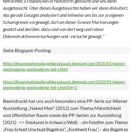
betrachtet, Erstanalysen in Notizform gemacht und uns dann
ausgetauscht. Über dieses Ausgetauschte haben wir dann diskutiert,
das gerade Gesagte analysiert und teilweise uns bis zur je eigenen
Schamgrenze vorgewagt, dort an dieser Grenze Markierungen
gesetzt und darüber, dazu und von dort weg und retour
Dekonstruktionsversuchungen und -versuche gewagt .“
Siehe Blogspot-Posting:
https://disseminationsdjayphilpraxkaucic.blogspot.com/2020/01/wiener-
postmoderne-postmoderne-teil-v.html
https://disseminationsdjayphilpraxkaucic.blogspot.com/2020/01/wiener-
postmoderne-postmoderne-teil-v.html?m=1
Beeindruckt hat uns auch besonders eine PP-Serie zur Wiener
Ausstellung „Naked Men“ (2012) zum Thema Männlichkeit
und öffentlicher Raum sowie die PP-Serien zur Ausstellung
(2021)
>> Fotokunst in Schwarz/Weiß, – ein Fotofilm zum Thema
„Frau Schuld Unschuld Begehren“, „Kontinent Frau“, – das Begehren