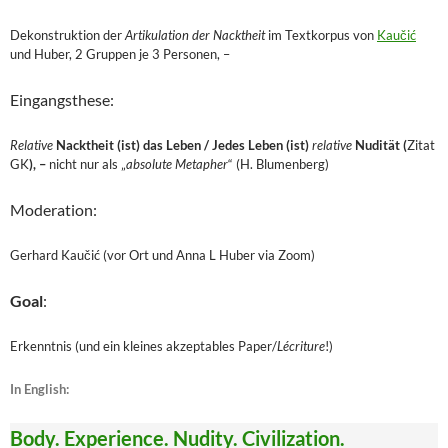
Dekonstruktion der
Artikulation der Nacktheit
im Textkorpus von
Kaučić
und Huber, 2 Gruppen je 3 Personen, –
Eingangsthese:
Relative
Nacktheit (ist) das Leben / Jedes Leben (ist)
relative
Nudität (
Zitat
GK
), –
nicht nur als „
absolute Metapher
“ (H. Blumenberg)
Moderation:
Gerhard Kaučić (vor Ort und Anna L Huber via Zoom)
Goal
:
Erkenntnis (und ein kleines akzeptables Paper/
Lécriture
!)
In English:
Body. Experience. Nudity. Civilization.