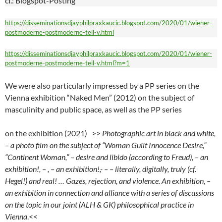
cf.: Blogspot-Posting
https://disseminationsdjayphilpraxkaucic.blogspot.com/2020/01/wiener-
postmoderne-postmoderne-teil-v.html
https://disseminationsdjayphilpraxkaucic.blogspot.com/2020/01/wiener-
postmoderne-postmoderne-teil-v.html?m=1
We were also particularly impressed by a PP series on the
Vienna exhibition “Naked Men” (2012) on the subject of
masculinity and public space, as well as the PP series
on the exhibition (2021) >>
Photographic art in black and white,
– a photo film on the subject of “Woman Guilt Innocence Desire,”
“Continent Woman,” – desire and libido (according to Freud), – an
exhibition!, – , – an exhibition!,- – – literally, digitally, truly (cf.
Hegel!) and real! … Gazes, rejection, and violence. An exhibition, –
an exhibition in connection and alliance with a series of discussions
on the topic in our joint (ALH & GK) philosophical practice in
Vienna
.<<