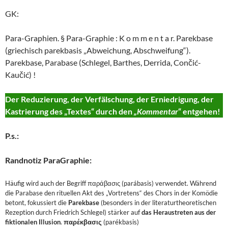
GK:
Para-Graphien. § Para-Graphie : K o m m e n t a r. Parekbase
(griechisch parekbasis „Abweichung, Abschweifung“).
Parekbase, Parabase (Schlegel, Barthes, Derrida, Cončić-
Kaučić) !
Der Reduzierung, der Verfälschung, der Erniedrigung, der
Kastrierung des „Textes“ durch den
„Kommentar
“ entgehen!
P.s.:
Randnotiz ParaGraphie:
Häufig wird auch der Begriff παράβασις (parábasis) verwendet. Während
die Parabase den rituellen Akt des „Vortretens“ des Chors in der Komödie
betont, fokussiert die
Parekbase
(besonders in der literaturtheoretischen
Rezeption durch Friedrich Schlegel) stärker auf
das
Heraustreten aus der
fiktionalen Illusion
.
παρέκβασις
(parékbasis)