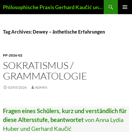
Skip
Search
Philosophische Praxis Gerhard Kaučić und Anna Lydia Huber
to
PRIMAR
content
MENU
Tag Archives: Dewey – ästhetische Erfahrungen
PP-2026-02
SOKRATISMUS /
GRAMMATOLOGIE
02/05/2026
ADMIN
Fragen eines Schülers, kurz und verständlich für
diese Altersstufe, beantwortet
von Anna Lydia
Huber und Gerhard Kaučić