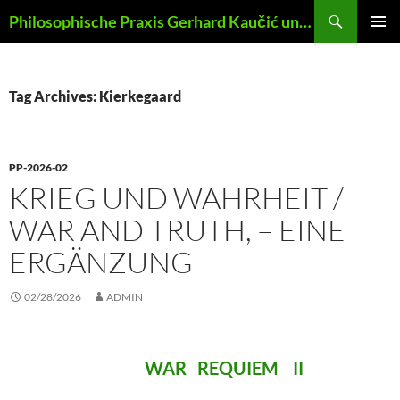
Skip
Search
Philosophische Praxis Gerhard Kaučić und Anna Lydia Huber
to
PRIMAR
content
MENU
Tag Archives: Kierkegaard
PP-2026-02
KRIEG UND WAHRHEIT /
WAR AND TRUTH, – EINE
ERGÄNZUNG
02/28/2026
ADMIN
WAR REQUIEM II