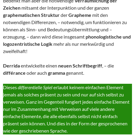
Bedenkt man aber die notwendige
Verräumlichung der
Zeichen
mitsamt der Interpunktion und der ganzen
graphematischen Struktur
der
Grapheme
mit den
notwendigen Differenzen, – notwendig, um funktionieren zu
können als Sinn- und Bedeutungsübermittlung und –
erzeugung, – dann wird diese insgesamt
phonologistische und
logozentristische Logik
mehr als nur merkwürdig und
zweifelhaft!
Derrida
entwickelte einen
neuen Schriftbegriff
, – die
différance
oder auch
gramma
genannt.
Dieses
differentielle Spiel
erlaubt keinem einfachen Element
jemals als solches präsent zu sein und nur auf sich selbst zu
verweisen. Ganz im Gegenteil fungiert jedes einfache Element
nur im Zusammenhang mit Verweisen auf viele andere
einfache Elemente, die alle ebenfalls selbst nicht einfach
präsent sein können. Und dies in der Form der gesprochenen
wie der geschriebenen Sprache.