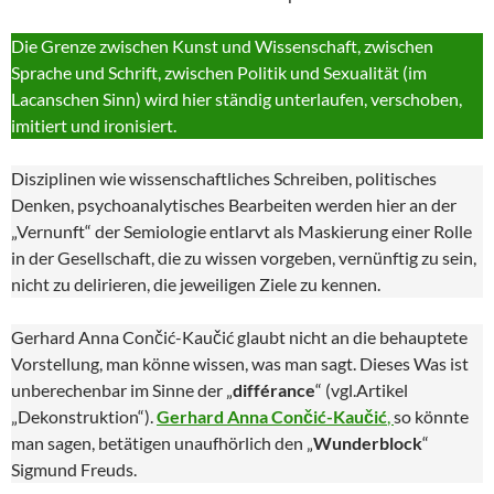
Die Grenze zwischen Kunst und Wissenschaft, zwischen
Sprache und Schrift, zwischen Politik und Sexualität (im
Lacanschen Sinn) wird hier ständig unterlaufen, verschoben,
imitiert und ironisiert.
Disziplinen wie wissenschaftliches Schreiben, politisches
Denken, psychoanalytisches Bearbeiten werden hier an der
„Vernunft“ der Semiologie entlarvt als Maskierung einer Rolle
in der Gesellschaft, die zu wissen vorgeben, vernünftig zu sein,
nicht zu delirieren, die jeweiligen Ziele zu kennen.
Gerhard Anna Cončić-Kaučić glaubt nicht an die behauptete
Vorstellung, man könne wissen, was man sagt. Dieses Was ist
unberechenbar im Sinne der „
différance
“ (vgl.Artikel
„Dekonstruktion“).
Gerhard Anna Cončić-Kaučić
,
so könnte
man sagen, betätigen unaufhörlich den „
Wunderblock
“
Sigmund Freuds.