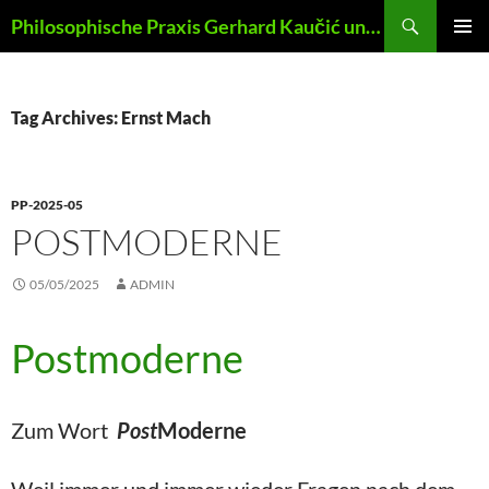
Skip
Search
Philosophische Praxis Gerhard Kaučić und Anna Lydia Huber
to
PRIMAR
content
MENU
Tag Archives: Ernst Mach
PP-2025-05
POSTMODERNE
05/05/2025
ADMIN
Postmoderne
Zum Wort
Post
Moderne