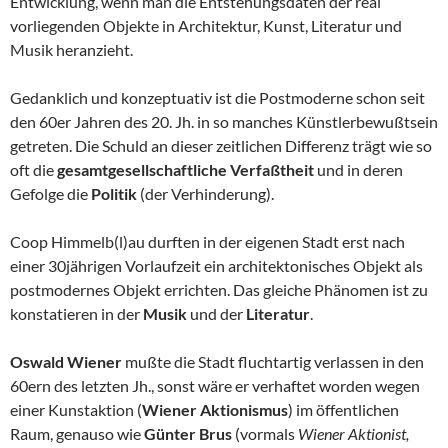
Entwicklung, wenn man die Entstehungsdaten der real
vorliegenden Objekte in Architektur, Kunst, Literatur und
Musik heranzieht.
Gedanklich und konzeptuativ ist die Postmoderne schon seit
den 60er Jahren des 20. Jh. in so manches Künstlerbewußtsein
getreten. Die Schuld an dieser zeitlichen Differenz trägt wie so
oft die
gesamtgesellschaftliche Verfaßtheit
und in deren
Gefolge die
Politik
(der Verhinderung).
Coop Himmelb(l)au durften in der eigenen Stadt erst nach
einer 30jährigen Vorlaufzeit ein architektonisches Objekt als
postmodernes Objekt errichten. Das gleiche Phänomen ist zu
konstatieren in der
Musik
und der
Literatur
.
Oswald Wiener
mußte die Stadt fluchtartig verlassen in den
60ern des letzten Jh., sonst wäre er verhaftet worden wegen
einer Kunstaktion (
Wiener Aktionismus
) im öffentlichen
Raum, genauso wie
Günter Brus
(vormals
Wiener Aktionist,