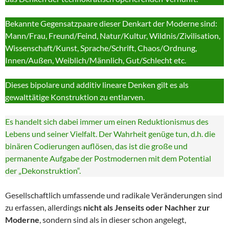
Bekannte Gegensatzpaare dieser Denkart der Moderne sind:
Mann/Frau, Freund/Feind, Natur/Kultur, Wildnis/Zivilisation,
Wissenschaft/Kunst, Sprache/Schrift, Chaos/Ordnung,
Innen/Außen, Weiblich/Männlich, Gut/Schlecht etc.
Dieses bipolare und additiv lineare Denken gilt es als
gewalttätige Konstruktion zu entlarven.
Es handelt sich dabei immer um einen Reduktionismus des
Lebens und seiner Vielfalt. Der Wahrheit genüge tun, d.h. die
binären Codierungen auflösen, das ist die große und
permanente Aufgabe der Postmodernen mit dem Potential
der „Dekonstruktion“.
Gesellschaftlich umfassende und radikale Veränderungen sind
zu erfassen, allerdings
nicht als Jenseits oder Nachher zur
Moderne
, sondern sind als in dieser schon angelegt,