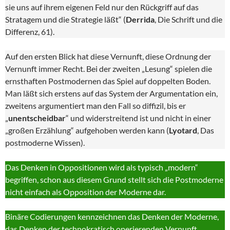
sie uns auf ihrem eigenen Feld nur den Rückgriff auf das
Stratagem und die Strategie läßt“ (
Derrida
, Die Schrift und die
Differenz, 61).
Auf den ersten Blick hat diese Vernunft, diese Ordnung der
Vernunft immer Recht. Bei der zweiten „Lesung“ spielen die
ernsthaften Postmodernen das Spiel auf doppelten Boden.
Man läßt sich erstens auf das System der Argumentation ein,
zweitens argumentiert man den Fall so diffizil, bis er
„
unentscheidbar
“ und widerstreitend ist und nicht in einer
„großen Erzählung“ aufgehoben werden kann (
Lyotard
, Das
postmoderne Wissen).
Das Denken in Oppositionen wird als typisch „modern“
begriffen, schon aus diesem Grund stellt sich die Postmoderne
nicht einfach als Opposition der Moderne dar.
Binäre Codierungen kennzeichnen das Denken der Moderne,
das Denken der technokratisch operierenden Vernunft.