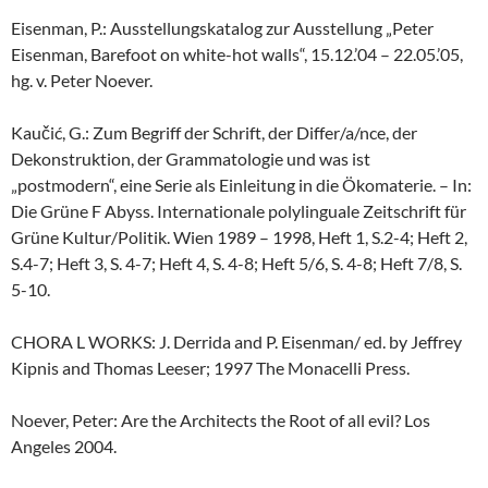
Eisenman, P.: Ausstellungskatalog zur Ausstellung „Peter
Eisenman, Barefoot on white-hot walls“, 15.12.’04 – 22.05.’05,
hg. v. Peter Noever.
Kaučić, G.: Zum Begriff der Schrift, der Differ/a/nce, der
Dekonstruktion, der Grammatologie und was ist
„postmodern“, eine Serie als Einleitung in die Ökomaterie. – In:
Die Grüne F Abyss. Internationale polylinguale Zeitschrift für
Grüne Kultur/Politik. Wien 1989 – 1998, Heft 1, S.2-4; Heft 2,
S.4-7; Heft 3, S. 4-7; Heft 4, S. 4-8; Heft 5/6, S. 4-8; Heft 7/8, S.
5-10.
CHORA L WORKS: J. Derrida and P. Eisenman/ ed. by Jeffrey
Kipnis and Thomas Leeser; 1997 The Monacelli Press.
Noever, Peter: Are the Architects the Root of all evil? Los
Angeles 2004.