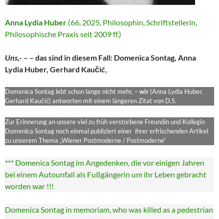
Anna Lydia Huber
(66, 2025, Philosophin, Schriftstellerin,
Philosophische Praxis seit 2009 ff.)
Uns
,- – – das sind in diesem Fall: Domenica Sontag, Anna
Lydia Huber, Gerhard Kaučić
.
Domenica Sontag lebt schon lange nicht mehr, –
wir
(Anna Lydia Huber,
Gerhard Kaučić) antworten mit einem längeren Zitat von D.S.
Zur Erinnerung an unsere viel zu früh verstorbene Freundin und Kollegin
Domenica Sontag noch einmal publiziert einer ihrer erfrischenden Artikel
zu unserem Thema „Wiener Postmoderne / Postmoderne“
*** Domenica Sontag im Angedenken, die vor einigen Jahren
bei einem Autounfall als Fußgängerin um ihr Leben gebracht
worden war !!!
Domenica Sontag in memoriam, who was killed as a pedestrian