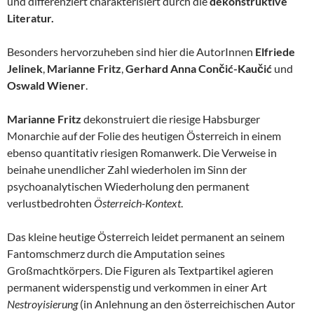
und differenziert charakterisiert durch die
dekonstruktive
Literatur.
Besonders hervorzuheben sind hier die AutorInnen
Elfriede
Jelinek
,
Marianne Fritz
,
Gerhard Anna Cončić-Kaučić
und
Oswald Wiener
.
Marianne Fritz
dekonstruiert die riesige Habsburger
Monarchie auf der Folie des heutigen Österreich in einem
ebenso quantitativ riesigen Romanwerk. Die Verweise in
beinahe unendlicher Zahl wiederholen im Sinn der
psychoanalytischen Wiederholung den permanent
verlustbedrohten
Österreich-Kontext
.
Das kleine heutige Österreich leidet permanent an seinem
Fantomschmerz durch die Amputation seines
Großmachtkörpers. Die Figuren als Textpartikel agieren
permanent widerspenstig und verkommen in einer Art
Nestroyisierung
(in Anlehnung an den österreichischen Autor