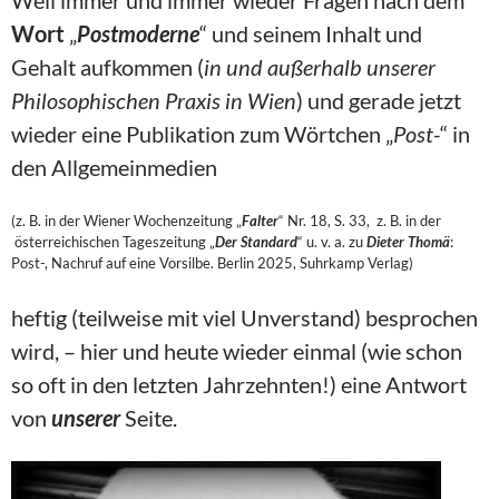
Weil immer und immer wieder Fragen nach dem
Wort
„
Postmoderne
“ und seinem Inhalt und
Gehalt aufkommen (
in und außerhalb unserer
Philosophischen Praxis in Wien
) und gerade jetzt
wieder eine Publikation zum Wörtchen „
Post-
“ in
den Allgemeinmedien
(z. B. in der Wiener Wochenzeitung „
Falter
“ Nr. 18, S. 33, z. B. in der
österreichischen Tageszeitung „
Der Standard
“ u. v. a. zu
Dieter Thomä
:
Post-, Nachruf auf eine Vorsilbe. Berlin 2025, Suhrkamp Verlag)
heftig (teilweise mit viel Unverstand) besprochen
wird, – hier und heute wieder einmal (wie schon
so oft in den letzten Jahrzehnten!) eine Antwort
von
unserer
Seite.