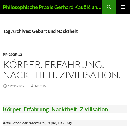
Skip
Search
Philosophische Praxis Gerhard Kaučić und Anna Lydia Huber
to
PRIMAR
content
MENU
Tag Archives: Geburt und Nacktheit
PP-2025-12
KÖRPER. ERFAHRUNG.
NACKTHEIT. ZIVILISATION.
12/15/2025
ADMIN
Körper. Erfahrung. Nacktheit. Zivilisation.
Artikulation der Nacktheit
( Paper, Dt./Engl.)