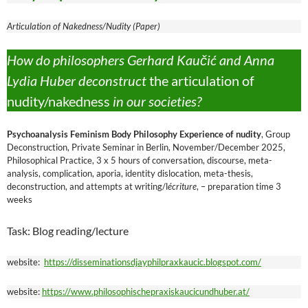
Articulation of Nakedness/Nudity (Paper)
How do philosophers Gerhard Kaučić and Anna
Lydia Huber deconstruct
the articulation of
nudity/nakedness
in our societies?
Psychoanalysis Feminism Body Philosophy Experience of nudity
, Group
Deconstruction, Private Seminar in Berlin, November/December 2025,
Philosophical Practice, 3 x 5 hours of conversation, discourse, meta-
analysis, complication, aporia, identity dislocation, meta-thesis,
deconstruction, and attempts at writing/l
écriture
, – preparation time 3
weeks
Task: Blog reading/lecture
website:
https://disseminationsdjayphilpraxkaucic.blogspot.com/
website:
https://www.philosophischepraxiskaucicundhuber.at/