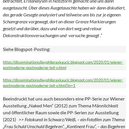
betrachtet, Erstanalysen in Notizform gemacht und uns dann
ausgetauscht. Über dieses Ausgetauschte haben wir dann diskutiert,
das gerade Gesagte analysiert und teilweise uns bis zur je eigenen
Schamgrenze vorgewagt, dort an dieser Grenze Markierungen
gesetzt und darüber, dazu und von dort weg und retour
Dekonstruktionsversuchungen und -versuche gewagt .“
Siehe Blogspot-Posting:
https://disseminationsdjayphilpraxkaucic.blogspot.com/2020/01/wiener-
postmoderne-postmoderne-teil-v.html
https://disseminationsdjayphilpraxkaucic.blogspot.com/2020/01/wiener-
postmoderne-postmoderne-teil-v.html?m=1
Beeindruckt hat uns auch besonders eine PP-Serie zur Wiener
Ausstellung „Naked Men“ (2012) zum Thema Männlichkeit
und öffentlicher Raum sowie die PP-Serien zur Ausstellung
(2021)
>> Fotokunst in Schwarz/Weiß, – ein Fotofilm zum Thema
„Frau Schuld Unschuld Begehren“, „Kontinent Frau“, – das Begehren