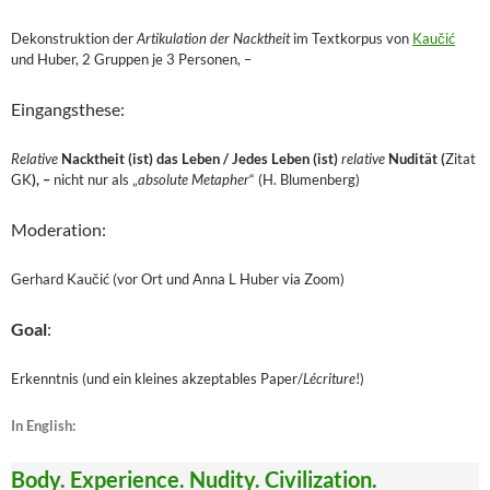
Dekonstruktion der
Artikulation der Nacktheit
im Textkorpus von
Kaučić
und Huber, 2 Gruppen je 3 Personen, –
Eingangsthese:
Relative
Nacktheit (ist) das Leben / Jedes Leben (ist)
relative
Nudität (
Zitat
GK
), –
nicht nur als „
absolute Metapher
“ (H. Blumenberg)
Moderation:
Gerhard Kaučić (vor Ort und Anna L Huber via Zoom)
Goal
:
Erkenntnis (und ein kleines akzeptables Paper/
Lécriture
!)
In English:
Body. Experience. Nudity. Civilization.