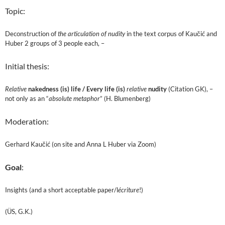
Topic:
Deconstruction of
the articulation of nudity
in the text corpus of Kaučić and
Huber 2 groups of 3 people each, –
Initial thesis:
Relative
nakedness (is) life /
Every life (is)
relative
nudity
(Citation GK), –
not only as an “
absolute metaphor
” (H. Blumenberg)
Moderation:
Gerhard Kaučić (on site and Anna L Huber via Zoom)
Goal
:
Insights (and a short acceptable paper/l
écriture
!)
(ÜS, G.K.)