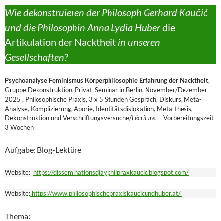
Wie dekonstruieren der Philosoph Gerhard Kaučić
und die Philosophin Anna Lydia Huber
die
Artikulation der Nacktheit
in unseren
Gesellschaften?
Psychoanalyse Feminismus Körperphilosophie Erfahrung der Nacktheit
,
Gruppe Dekonstruktion, Privat-Seminar in Berlin, November/Dezember
2025 , Philosophische Praxis, 3 x 5 Stunden Gespräch, Diskurs, Meta-
Analyse, Komplizierung, Aporie, Identitätsdislokation, Meta-thesis,
Dekonstruktion und Verschriftungsversuche/
Lécriture
, – Vorbereitungszeit
3 Wochen
Aufgabe: Blog-Lektüre
Website:
https://disseminationsdjayphilpraxkaucic.blogspot.com/
Website:
https://www.philosophischepraxiskaucicundhuber.at/
Thema: