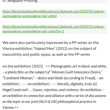
cf.: Blogspot-Posting
https://disseminationsdjayphilpraxkaucic.blogspot.com/2020/01/wiener-
postmoderne-postmoderne-teil-v.html
https://disseminationsdjayphilpraxkaucic.blogspot.com/2020/01/wiener-
postmoderne-postmoderne-teil-v.html?m=1
We were also particularly impressed by a PP series on the
Vienna exhibition “Naked Men” (2012) on the subject of
masculinity and public space, as well as the PP series
on the exhibition (2021) >>
Photographic art in black and white,
– a photo film on the subject of “Woman Guilt Innocence Desire,”
“Continent Woman,” – desire and libido (according to Freud), – an
exhibition!, – , – an exhibition!,- – – literally, digitally, truly (cf.
Hegel!) and real! … Gazes, rejection, and violence. An exhibition, –
an exhibition in connection and alliance with a series of discussions
on the topic in our joint (ALH & GK) philosophical practice in
Vienna
.<<