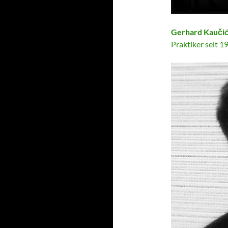
Gerhard Kauči
Praktiker seit 19