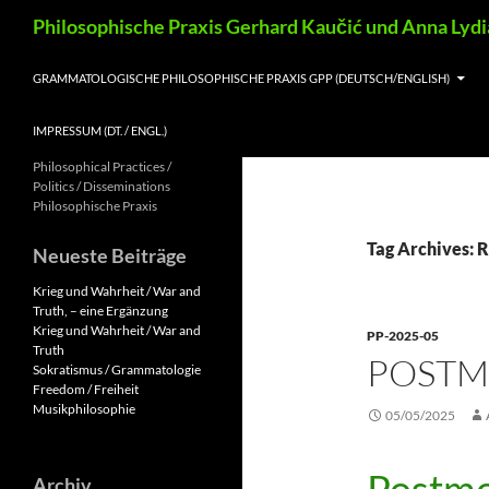
Skip
Search
Philosophische Praxis Gerhard Kaučić und Anna Lyd
to
content
GRAMMATOLOGISCHE PHILOSOPHISCHE PRAXIS GPP (DEUTSCH/ENGLISH)
IMPRESSUM (DT. / ENGL.)
Philosophical Practices /
Politics / Disseminations
Philosophische Praxis
Tag Archives: 
Neueste Beiträge
Krieg und Wahrheit / War and
Truth, – eine Ergänzung
Krieg und Wahrheit / War and
PP-2025-05
Truth
POST
Sokratismus / Grammatologie
Freedom / Freiheit
Musikphilosophie
05/05/2025
Archiv