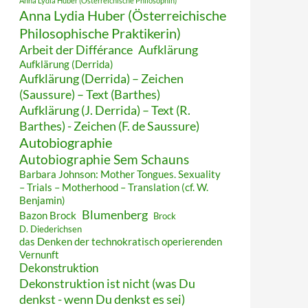
Anna Lydia Huber (Österreichische Philosophin)
Anna Lydia Huber (Österreichische
Philosophische Praktikerin)
Arbeit der Différance
Aufklärung
Aufklärung (Derrida)
Aufklärung (Derrida) – Zeichen
(Saussure) – Text (Barthes)
Aufklärung (J. Derrida) – Text (R.
Barthes) - Zeichen (F. de Saussure)
Autobiographie
Autobiographie Sem Schauns
Barbara Johnson: Mother Tongues. Sexuality
– Trials – Motherhood – Translation (cf. W.
Benjamin)
Blumenberg
Bazon Brock
Brock
D. Diederichsen
das Denken der technokratisch operierenden
Vernunft
Dekonstruktion
Dekonstruktion ist nicht (was Du
denkst - wenn Du denkst es sei)