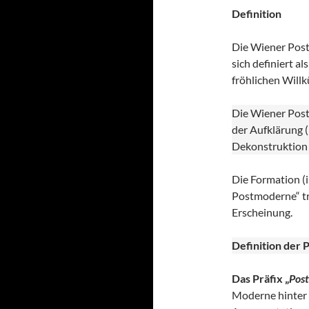
Definition
Die Wiener Post
sich definiert a
fröhlichen Willk
Die Wiener Postm
der Aufklärung (
Dekonstruktion (
Die Formation (i
Postmoderne“ tri
Erscheinung.
Definition der 
Das Präfix „
Post
Moderne hinter s