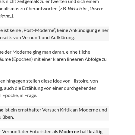
ls nicht zeitgemäß zu entwerten und sich einem
ionalismus zu überantworten (z.B.
Welsch in: „Unsere
derne
„).
 ist keine „Post-Moderne“, keine Ankündigung einer
nseits von Vernunft und Aufklärung.
he der Moderne ging man daran, einheitliche
äume (Epochen) mit einer klaren linearen Abfolge zu
n hingegen stellen diese Idee von Histoire, von
g, auch die Erzählung von einer durchgehenden
n Epoche, in Frage.
ne
ist ein ernsthafter Versuch Kritik an Moderne und
u üben.
 Vernunft der Futuristen als
Moderne
half kräftig