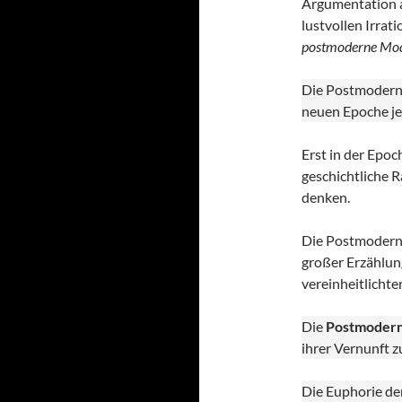
Argumentation a
lustvollen Irrat
postmoderne Mo
Die Postmoderne
neuen Epoche je
Erst in der Epoc
geschichtliche R
denken.
Die Postmoderne
großer Erzählun
vereinheitlichte
Die
Postmoder
ihrer Vernunft z
Die Euphorie der