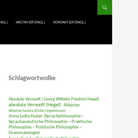
NGL.)
ARCHIV (DT./ENGL.)
KONTAKT (DT./ENGL.)
Schlagwortwolke
Absolute Vernunft ( Georg Wilhelm Friedrich Hegel)
absolute Vernunft (Hegel)
Akbarian
Akbarian Samira (Ziviler Ungehorsam)
Anna Lydia Huber (Sprachphilosophie –
Sprachanalytische Philosophie – Praktische
Philosophie – Politische Philosophie –
Grammatologie)