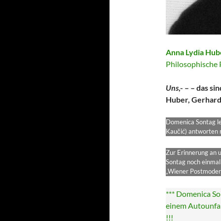
Anna Lydia Hub
Philosophische P
Uns
,- – – das s
Huber, Gerhard
Domenica Sontag le
Kaučić) antworten m
Zur Erinnerung an u
Sontag noch einmal 
„Wiener Postmoder
*** Domenica So
einem Autounfal
!!!