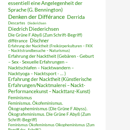
essentiell eine Angelegenheit der
Sprache (G. Bennington)
Denken der Différance
Derrida
Descartes
Diederichsen
Diedrich Diederichsen
Die Grüne F Abyß (Zum Schrift-Begriff)
Dischner
différance
Erfahrung der Nacktheit (Freikörperkulturen – FKK
– Nacktstrandbesuche – Naturismus)
Erfahrung der Nacktheit (Gebären - Geburt
– Sex - Sexuelle Erfahrungen –
Nacktschlafen – Nacktwandern –
Nacktyoga – Nacktsport - … )
Erfahrung der Nacktheit (Künstlerische
Erfahrungen/Nacktmalerei – Nackt-
Performancekunst – Nackttanz-Kunst)
Feminismus
Feminismus. Ökofeminismus.
Ökographeminismus (Die Grüne F Abyss).
Ökografeminismus. Die Grüne F Abyß (Zum
Schrift-Begriff)
Feminismus Ökofeminismus Oikopheminismus (Zum
Begriff der „Schrift“)