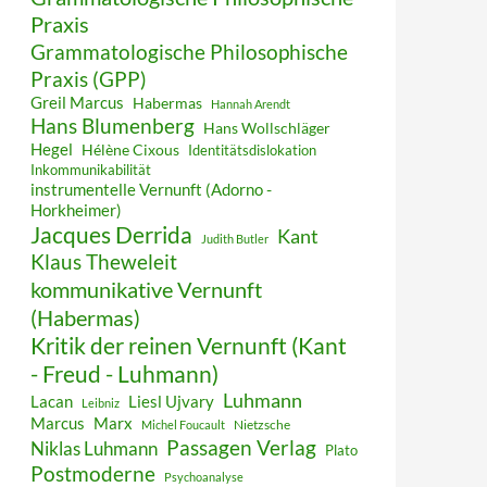
Praxis
Grammatologische Philosophische
Praxis (GPP)
Greil Marcus
Habermas
Hannah Arendt
Hans Blumenberg
Hans Wollschläger
Hegel
Hélène Cixous
Identitätsdislokation
Inkommunikabilität
instrumentelle Vernunft (Adorno -
Horkheimer)
Jacques Derrida
Kant
Judith Butler
Klaus Theweleit
kommunikative Vernunft
(Habermas)
Kritik der reinen Vernunft (Kant
- Freud - Luhmann)
Luhmann
Lacan
Liesl Ujvary
Leibniz
Marcus
Marx
Nietzsche
Michel Foucault
Passagen Verlag
Niklas Luhmann
Plato
Postmoderne
Psychoanalyse