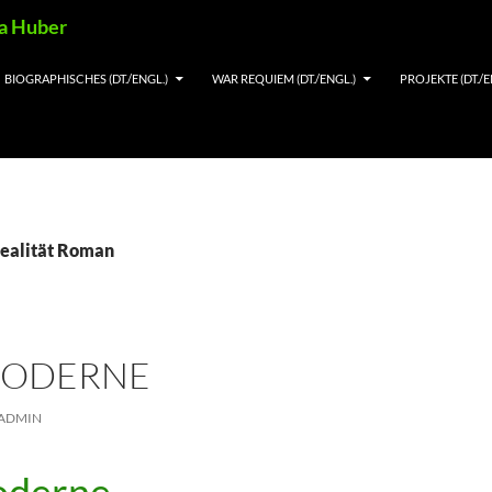
ia Huber
BIOGRAPHISCHES (DT./ENGL.)
WAR REQUIEM (DT./ENGL.)
PROJEKTE (DT./E
Realität Roman
MODERNE
ADMIN