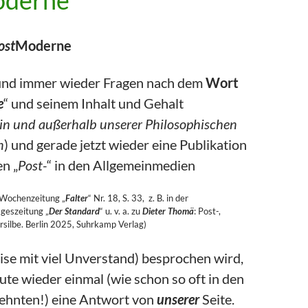
oderne
ost
Moderne
und immer wieder Fragen nach dem
Wort
e
“ und seinem Inhalt und Gehalt
in und außerhalb unserer Philosophischen
n
) und gerade jetzt wieder eine Publikation
n „
Post-
“ in den Allgemeinmedien
r Wochenzeitung „
Falter
“ Nr. 18, S. 33, z. B. in der
ageszeitung „
Der Standard
“ u. v. a. zu
Dieter Thomä
: Post-,
rsilbe. Berlin 2025, Suhrkamp Verlag)
eise mit viel Unverstand) besprochen wird,
ute wieder einmal (wie schon so oft in den
zehnten!) eine Antwort von
unserer
Seite.