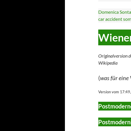
Domenica Sontag
car accident some
Wiene
Originalversion d
Wikipedia
(
was für eine
Version vom 17:49
Postmoderne
Postmoderni