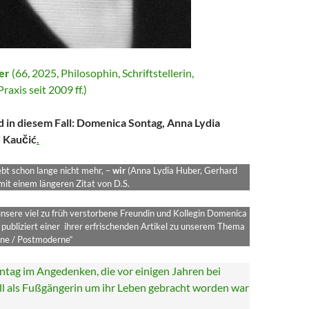
er
(66, 2025, Philosophin, Schriftstellerin,
raxis seit 2009 ff.)
ind in diesem Fall: Domenica Sontag, Anna Lydia
 Kaučić
.
bt schon lange nicht mehr, –
wir
(Anna Lydia Huber, Gerhard
it einem längeren Zitat von D.S.
nsere viel zu früh verstorbene Freundin und Kollegin Domenica
publiziert einer ihrer erfrischenden Artikel zu unserem Thema
ne / Postmoderne“
ntag im Angedenken, die vor einigen Jahren bei
l als Fußgängerin um ihr Leben gebracht worden war