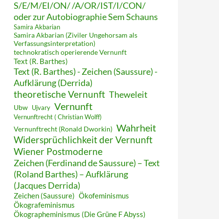
S/E/M/EI/ON/ /A/OR/IST/I/CON/
oder zur Autobiographie Sem Schauns
Samira Akbarian
Samira Akbarian (Ziviler Ungehorsam als
Verfassungsinterpretation)
technokratisch operierende Vernunft
Text (R. Barthes)
Text (R. Barthes) - Zeichen (Saussure) -
Aufklärung (Derrida)
theoretische Vernunft
Theweleit
Vernunft
Ubw
Ujvary
Vernunftrecht ( Christian Wolff)
Wahrheit
Vernunftrecht (Ronald Dworkin)
Widersprüchlichkeit der Vernunft
Wiener Postmoderne
Zeichen (Ferdinand de Saussure) – Text
(Roland Barthes) – Aufklärung
(Jacques Derrida)
Zeichen (Saussure)
Ökofeminismus
Ökografeminismus
Ökographeminismus (Die Grüne F Abyss)