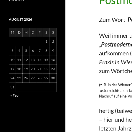
Postm
Zum Wort
P
AUGUST 2026
M
D
M
D
F
S
S
Weil immer 
1
2
„
Postmodern
3
4
5
6
7
8
9
aufkommen (
10
11
12
13
14
15
16
Praxis in Wie
17
18
19
20
21
22
23
zum Wörtche
24
25
26
27
28
29
30
(z. B. in der Wiene
31
österreichischen T
« Feb
Nachruf auf eine Vo
heftig (teilw
– hier und he
letzten Jahr