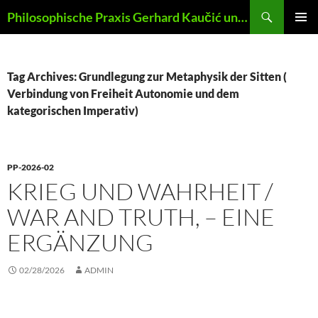
Skip
Search
Philosophische Praxis Gerhard Kaučić und Anna Lydia Huber
to
PRIMAR
content
MENU
Tag Archives: Grundlegung zur Metaphysik der Sitten (
Verbindung von Freiheit Autonomie und dem
kategorischen Imperativ)
PP-2026-02
KRIEG UND WAHRHEIT /
WAR AND TRUTH, – EINE
ERGÄNZUNG
02/28/2026
ADMIN