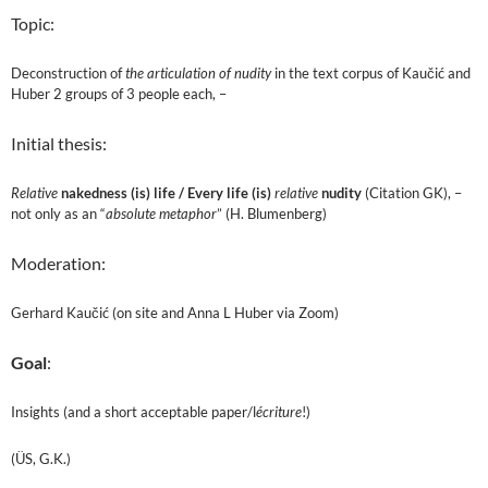
Topic:
Deconstruction of
the articulation of nudity
in the text corpus of Kaučić and
Huber 2 groups of 3 people each, –
Initial thesis:
Relative
nakedness (is) life /
Every life (is)
relative
nudity
(Citation GK), –
not only as an “
absolute metaphor
” (H. Blumenberg)
Moderation:
Gerhard Kaučić (on site and Anna L Huber via Zoom)
Goal
:
Insights (and a short acceptable paper/l
écriture
!)
(ÜS, G.K.)