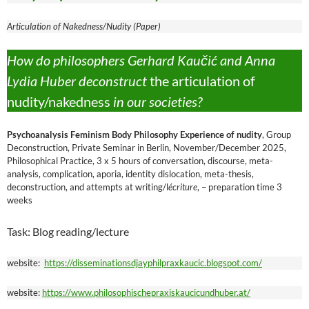
Articulation of Nakedness/Nudity (Paper)
How do philosophers Gerhard Kaučić and Anna
Lydia Huber deconstruct
the articulation of
nudity/nakedness
in our societies?
Psychoanalysis Feminism Body Philosophy Experience of nudity
, Group
Deconstruction, Private Seminar in Berlin, November/December 2025,
Philosophical Practice, 3 x 5 hours of conversation, discourse, meta-
analysis, complication, aporia, identity dislocation, meta-thesis,
deconstruction, and attempts at writing/l
écriture
, – preparation time 3
weeks
Task: Blog reading/lecture
website:
https://disseminationsdjayphilpraxkaucic.blogspot.com/
website:
https://www.philosophischepraxiskaucicundhuber.at/