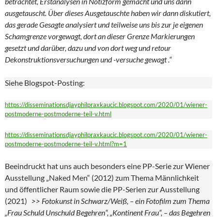
betrachtet, Erstanalysen in Notizform gemacht und uns dann
ausgetauscht. Über dieses Ausgetauschte haben wir dann diskutiert,
das gerade Gesagte analysiert und teilweise uns bis zur je eigenen
Schamgrenze vorgewagt, dort an dieser Grenze Markierungen
gesetzt und darüber, dazu und von dort weg und retour
Dekonstruktionsversuchungen und -versuche gewagt .“
Siehe Blogspot-Posting:
https://disseminationsdjayphilpraxkaucic.blogspot.com/2020/01/wiener-
postmoderne-postmoderne-teil-v.html
https://disseminationsdjayphilpraxkaucic.blogspot.com/2020/01/wiener-
postmoderne-postmoderne-teil-v.html?m=1
Beeindruckt hat uns auch besonders eine PP-Serie zur Wiener
Ausstellung „Naked Men“ (2012) zum Thema Männlichkeit
und öffentlicher Raum sowie die PP-Serien zur Ausstellung
(2021)
>> Fotokunst in Schwarz/Weiß, – ein Fotofilm zum Thema
„Frau Schuld Unschuld Begehren“, „Kontinent Frau“, – das Begehren