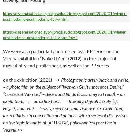
cf.: Blogspot-Posting
https://disseminationsdjayphilpraxkaucic.blogspot.com/2020/01/wiener-
postmoderne-postmoderne-teil-v.html
https://disseminationsdjayphilpraxkaucic.blogspot.com/2020/01/wiener-
postmoderne-postmoderne-teil-v.html?m=1
We were also particularly impressed by a PP series on the
Vienna exhibition “Naked Men” (2012) on the subject of
masculinity and public space, as well as the PP series
on the exhibition (2021) >>
Photographic art in black and white,
– a photo film on the subject of “Woman Guilt Innocence Desire,”
“Continent Woman,” – desire and libido (according to Freud), – an
exhibition!, – , – an exhibition!,- – – literally, digitally, truly (cf.
Hegel!) and real! … Gazes, rejection, and violence. An exhibition, –
an exhibition in connection and alliance with a series of discussions
on the topic in our joint (ALH & GK) philosophical practice in
Vienna
.<<