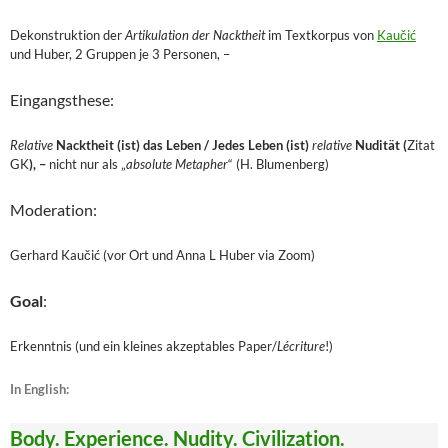
Dekonstruktion der
Artikulation der Nacktheit
im Textkorpus von
Kaučić
und Huber, 2 Gruppen je 3 Personen, –
Eingangsthese:
Relative
Nacktheit (ist) das Leben / Jedes Leben (ist)
relative
Nudität (
Zitat
GK
), –
nicht nur als „
absolute Metapher
“ (H. Blumenberg)
Moderation:
Gerhard Kaučić (vor Ort und Anna L Huber via Zoom)
Goal
:
Erkenntnis (und ein kleines akzeptables Paper/
Lécriture
!)
In English:
Body. Experience. Nudity. Civilization.