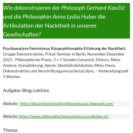
Wie dekonstruieren der Philosoph Gerhard Kaučić
und die Philosophin Anna Lydia Huber
die
Artikulation der Nacktheit
in unseren
Gesellschaften?
Psychoanalyse Feminismus Körperphilosophie Erfahrung der Nacktheit
,
Gruppe Dekonstruktion, Privat-Seminar in Berlin, November/Dezember
2025 , Philosophische Praxis, 3 x 5 Stunden Gespräch, Diskurs, Meta-
Analyse, Komplizierung, Aporie, Identitätsdislokation, Meta-thesis,
Dekonstruktion und Verschriftungsversuche/
Lécriture
, – Vorbereitungszeit
3 Wochen
Aufgabe: Blog-Lektüre
Website:
https://disseminationsdjayphilpraxkaucic.blogspot.com/
Website:
https://www.philosophischepraxiskaucicundhuber.at/
Thema: