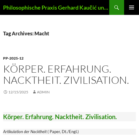
Skip
Search
Philosophische Praxis Gerhard Kaučić und Anna Lydia Huber
to
PRIMAR
content
MENU
Tag Archives: Macht
PP-2025-12
KÖRPER. ERFAHRUNG.
NACKTHEIT. ZIVILISATION.
12/15/2025
ADMIN
Körper. Erfahrung. Nacktheit. Zivilisation.
Artikulation der Nacktheit
( Paper, Dt./Engl.)