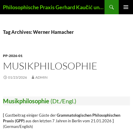
Skip
Search
Philosophische Praxis Gerhard Kaučić und Anna Lydia Huber
to
PRIMAR
content
MENU
Tag Archives: Werner Hamacher
PP-2026-01
MUSIKPHILOSOPHIE
01/23/2026
ADMIN
Musikphilosophie
(Dt./Engl.)
[
Gastbeitrag einiger Gäste der
Grammatologischen Philosophischen
Praxis (GPP)
aus den letzten 7 Jahren in Berlin vom 21.01.2026
]
(German/English)