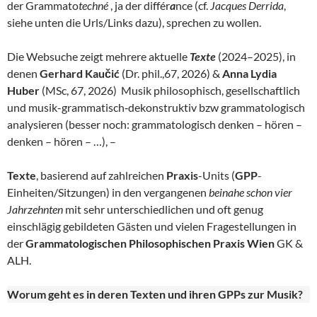
der Grammato
techné
, ja der différ
a
nce (cf.
Jacques Derrida
,
siehe unten die Urls/Links dazu), sprechen zu wollen.
Die Websuche zeigt mehrere aktuelle
Texte
(2024–2025), in
denen
Gerhard Kaučić
(Dr. phil.,67, 2026) &
Anna Lydia
Huber
(MSc, 67, 2026) Musik philosophisch, gesellschaftlich
und musik-grammatisch‑dekonstruktiv bzw grammatologisch
analysieren (besser noch: grammatologisch denken – hören –
denken – hören – …), –
Texte
, basierend auf zahlreichen
Praxis
-Units (
GPP
-
Einheiten/Sitzungen) in den vergangenen
beinahe schon vier
Jahrzehnten
mit sehr unterschiedlichen und oft genug
einschlägig gebildeten Gästen und vielen Fragestellungen in
der
Grammatologischen Philosophischen Praxis Wien
GK &
ALH.
Worum geht es in deren Texten und ihren GPPs zur Musik?