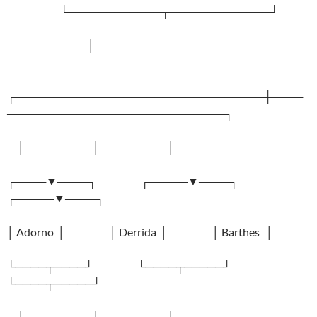
└────────────┬─────────────┘
│
┌────────────────────────────────┼────
────────────────────────────┐
│ │ │
┌────▼────┐ ┌─────▼────┐
┌─────▼────┐
│ Adorno │ │ Derrida │ │ Barthes │
└────┬────┘ └────┬─────┘
└────┬─────┘
│ │ │