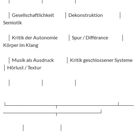
│ Gesellschaftlichkeit │ Dekonstruktion │
Semiotik
│ Kritik der Autonomie │ Spur / Différance │
Körper im Klang
│ Musik als Ausdruck │ Kritik geschlossener Systeme
│ Hörlust / Textur
│ │ │
└──────────────┬─────────────────┴────
───────────────┬────────────┘
│ │