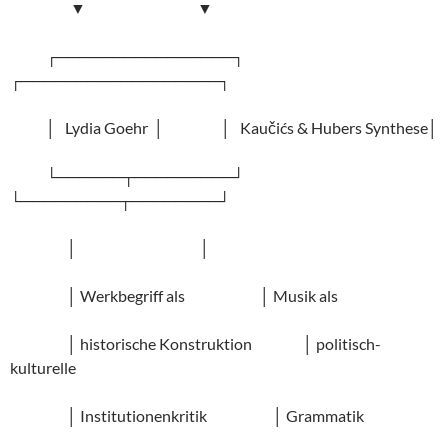
▼ ▼
┌────────────────┐
┌──────────────────┐
│ Lydia Goehr │ │ Kaučićs & Hubers Synthese│
└──────┬─────────┘
└─────────┬────────┘
│ │
│ Werkbegriff als │ Musik als
│ historische Konstruktion │ politisch-
kulturelle
│ Institutionenkritik │ Grammatik