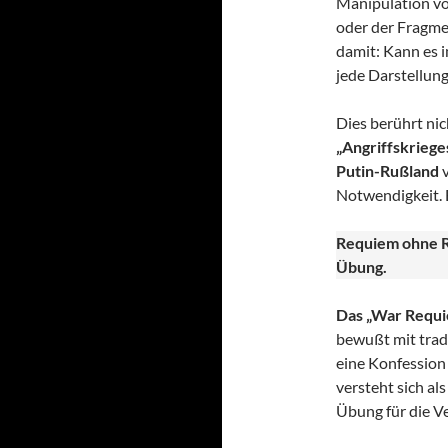
Manipulation vo
oder der Fragme
damit: Kann es i
jede Darstellung
Dies berührt nic
„Angriffskrieges
Putin-Rußland
v
Notwendigkeit. 
Requiem ohne R
Übung.
Das „War Requie
bewußt mit trad
eine Konfession
versteht sich al
Übung für die V