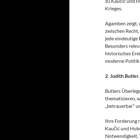
zu Kaučić und H
Krieges.
Agamben zeigt, 
zwischen Recht,
jede eindeutige
Besonders relevan
historisches Ere
moderne Politik
2. Judith Butle
Butlers Überleg
thematisieren, 
„betrauerbar“ u
Ihre Forderung n
Kaučić und Hube
Notwendigkeit, 