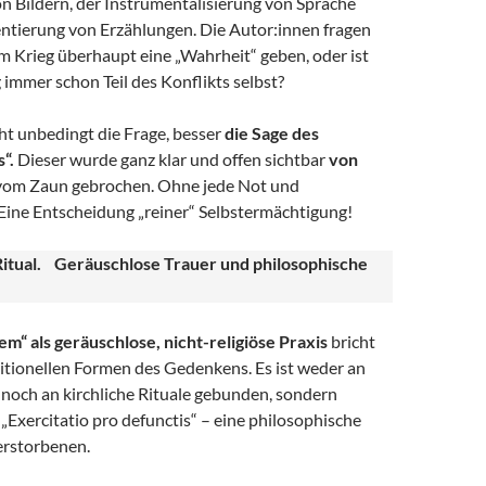
n Bildern, der Instrumentalisierung von Sprache
ntierung von Erzählungen. Die Autor:innen fragen
m Krieg überhaupt eine „Wahrheit“ geben, oder ist
 immer schon Teil des Konflikts selbst?
ht unbedingt die Frage, besser
die Sage des
“.
Dieser wurde ganz klar und offen sichtbar
von
om Zaun gebrochen. Ohne jede Not und
Eine Entscheidung „reiner“ Selbstermächtigung!
itual. Geräuschlose Trauer und philosophische
m“ als geräuschlose, nicht-religiöse Praxis
bricht
itionellen Formen des Gedenkens. Es ist weder an
 noch an kirchliche Rituale gebunden, sondern
s „Exercitatio pro defunctis“ – eine philosophische
erstorbenen.