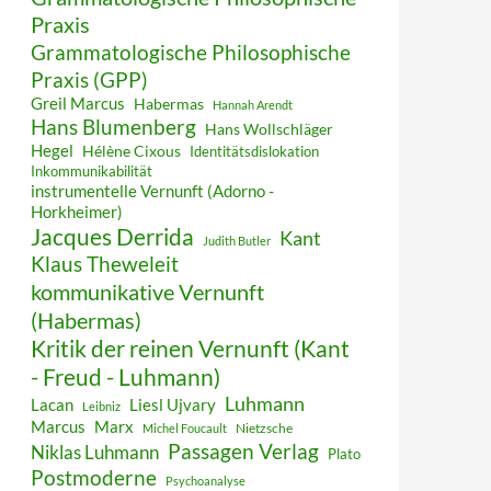
Praxis
Grammatologische Philosophische
Praxis (GPP)
Greil Marcus
Habermas
Hannah Arendt
Hans Blumenberg
Hans Wollschläger
Hegel
Hélène Cixous
Identitätsdislokation
Inkommunikabilität
instrumentelle Vernunft (Adorno -
Horkheimer)
Jacques Derrida
Kant
Judith Butler
Klaus Theweleit
kommunikative Vernunft
(Habermas)
Kritik der reinen Vernunft (Kant
- Freud - Luhmann)
Luhmann
Lacan
Liesl Ujvary
Leibniz
Marcus
Marx
Nietzsche
Michel Foucault
Passagen Verlag
Niklas Luhmann
Plato
Postmoderne
Psychoanalyse