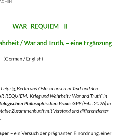
ADMIN
REQUIEM II
hrheit / War and Truth, – eine Ergänzung
/ English)
:
 Leipzig, Berlin und Oslo
zu
unserem
Text
und den
R REQUIEM, Krieg und Wahrheit / War and Truth“ in
logischen Philosophischen Praxis GPP
(Febr. 2026) in
ntable Zusammenkunft mit Verstand und differenzierter
.
aper
– ein Versuch der prägnanten Einordnung, einer