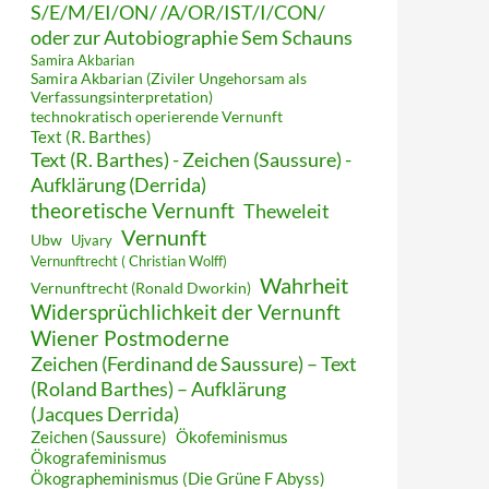
S/E/M/EI/ON/ /A/OR/IST/I/CON/
oder zur Autobiographie Sem Schauns
Samira Akbarian
Samira Akbarian (Ziviler Ungehorsam als
Verfassungsinterpretation)
technokratisch operierende Vernunft
Text (R. Barthes)
Text (R. Barthes) - Zeichen (Saussure) -
Aufklärung (Derrida)
theoretische Vernunft
Theweleit
Vernunft
Ubw
Ujvary
Vernunftrecht ( Christian Wolff)
Wahrheit
Vernunftrecht (Ronald Dworkin)
Widersprüchlichkeit der Vernunft
Wiener Postmoderne
Zeichen (Ferdinand de Saussure) – Text
(Roland Barthes) – Aufklärung
(Jacques Derrida)
Zeichen (Saussure)
Ökofeminismus
Ökografeminismus
Ökographeminismus (Die Grüne F Abyss)