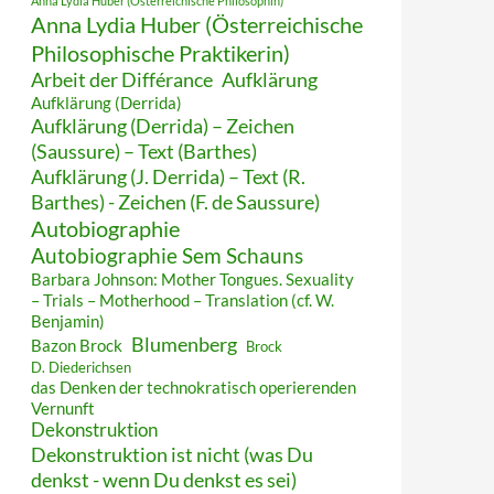
Anna Lydia Huber (Österreichische Philosophin)
Anna Lydia Huber (Österreichische
Philosophische Praktikerin)
Arbeit der Différance
Aufklärung
Aufklärung (Derrida)
Aufklärung (Derrida) – Zeichen
(Saussure) – Text (Barthes)
Aufklärung (J. Derrida) – Text (R.
Barthes) - Zeichen (F. de Saussure)
Autobiographie
Autobiographie Sem Schauns
Barbara Johnson: Mother Tongues. Sexuality
– Trials – Motherhood – Translation (cf. W.
Benjamin)
Blumenberg
Bazon Brock
Brock
D. Diederichsen
das Denken der technokratisch operierenden
Vernunft
Dekonstruktion
Dekonstruktion ist nicht (was Du
denkst - wenn Du denkst es sei)