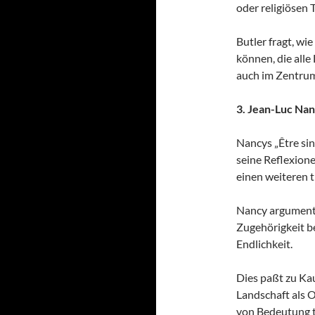
oder religiösen 
Butler fragt, wi
können, die alle
auch im Zentrum
3. Jean-Luc Na
Nancys „Être sing
seine Reflexione
einen weiteren 
Nancy argumenti
Zugehörigkeit be
Endlichkeit.
Dies paßt zu Ka
Landschaft als 
von Bedeutung t