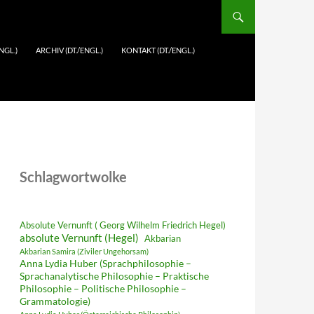
NGL.)
ARCHIV (DT./ENGL.)
KONTAKT (DT./ENGL.)
Schlagwortwolke
Absolute Vernunft ( Georg Wilhelm Friedrich Hegel)
absolute Vernunft (Hegel)
Akbarian
Akbarian Samira (Ziviler Ungehorsam)
Anna Lydia Huber (Sprachphilosophie –
Sprachanalytische Philosophie – Praktische
Philosophie – Politische Philosophie –
Grammatologie)