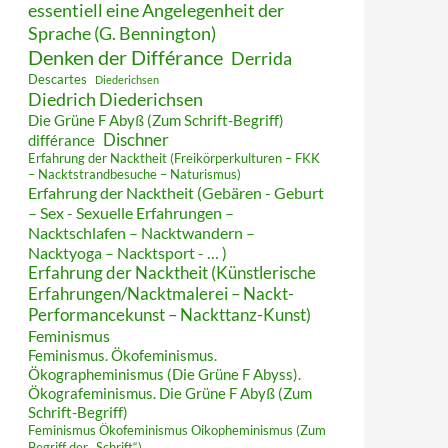
essentiell eine Angelegenheit der
Sprache (G. Bennington)
Denken der Différance
Derrida
Descartes
Diederichsen
Diedrich Diederichsen
Die Grüne F Abyß (Zum Schrift-Begriff)
Dischner
différance
Erfahrung der Nacktheit (Freikörperkulturen – FKK
– Nacktstrandbesuche – Naturismus)
Erfahrung der Nacktheit (Gebären - Geburt
– Sex - Sexuelle Erfahrungen –
Nacktschlafen – Nacktwandern –
Nacktyoga – Nacktsport - … )
Erfahrung der Nacktheit (Künstlerische
Erfahrungen/Nacktmalerei – Nackt-
Performancekunst – Nackttanz-Kunst)
Feminismus
Feminismus. Ökofeminismus.
Ökographeminismus (Die Grüne F Abyss).
Ökografeminismus. Die Grüne F Abyß (Zum
Schrift-Begriff)
Feminismus Ökofeminismus Oikopheminismus (Zum
Begriff der „Schrift“)