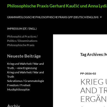
Skip
Search
Philosophische Praxis Gerhard Kaučić und Anna Lyd
to
content
GRAMMATOLOGISCHE PHILOSOPHISCHE PRAXIS GPP (DEUTSCH/ENGLISH)
IMPRESSUM (DT. / ENGL.)
Philosophical Practices /
Politics / Disseminations
Philosophische Praxis
Tag Archives: 
Neueste Beiträge
Krieg und Wahrheit / War and
Truth, – eine Ergänzung
Krieg und Wahrheit / War and
PP-2026-02
Truth
KRIEG
Sokratismus / Grammatologie
Freedom / Freiheit
AND TR
Musikphilosophie
ERGÄ
Archiv