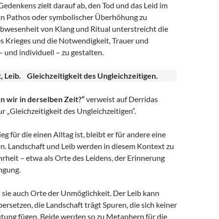
edenkens zielt darauf ab, den Tod und das Leid im
von Pathos oder symbolischer Überhöhung zu
bwesenheit von Klang und Ritual unterstreicht die
s Krieges und die Notwendigkeit, Trauer und
 und individuell – zu gestalten.
t, Leib. Gleichzeitigkeit des Ungleichzeitigen.
n wir in derselben Zeit?“
verweist auf Derridas
 „Gleichzeitigkeit des Ungleichzeitigen“.
 für die einen Alltag ist, bleibt er für andere eine
on. Landschaft und Leib werden in diesem Kontext zu
rheit – etwa als Orte des Leidens, der Erinnerung
ngung.
d sie auch Orte der Unmöglichkeit. Der Leib kann
ersetzen, die Landschaft trägt Spuren, die sich keiner
tung fügen. Beide werden so zu Metaphern für die