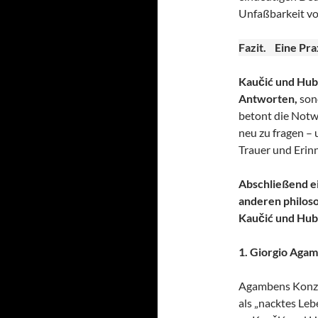
Unfaßbarkeit vo
Fazit. Eine Pra
Kaučić und Hub
Antworten,
sond
betont die Notw
neu zu fragen –
Trauer und Erin
Abschließend e
anderen philoso
Kaučić und Hube
1. Giorgio Aga
Agambens Konzep
als „nacktes Leb