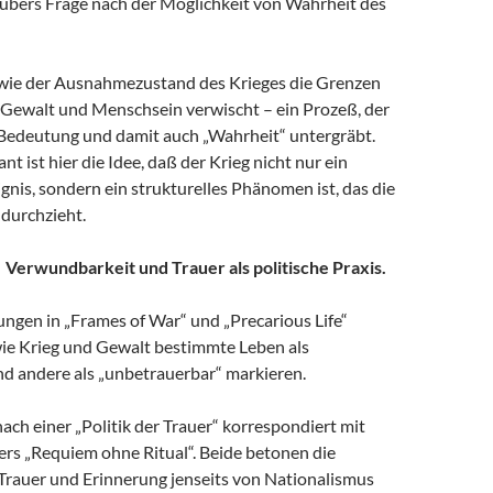
ubers Frage nach der Möglichkeit von Wahrheit des
wie der Ausnahmezustand des Krieges die Grenzen
 Gewalt und Menschsein verwischt – ein Prozeß, der
 Bedeutung und damit auch „Wahrheit“ untergräbt.
t ist hier die Idee, daß der Krieg nicht nur ein
ignis, sondern ein strukturelles Phänomen ist, das die
 durchzieht.
r. Verwundbarkeit und Trauer als politische Praxis.
ungen in „Frames of War“ und „Precarious Life“
wie Krieg und Gewalt bestimmte Leben als
nd andere als „unbetrauerbar“ markieren.
ach einer „Politik der Trauer“ korrespondiert mit
rs „Requiem ohne Ritual“. Beide betonen die
Trauer und Erinnerung jenseits von Nationalismus