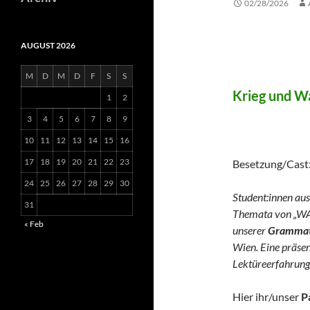
02/28/2026
AUGUST 2026
WAR 
M
D
M
D
F
S
S
Krieg und Wa
1
2
3
4
5
6
7
8
9
(German 
10
11
12
13
14
15
16
17
18
19
20
21
22
23
Besetzung/Cast
24
25
26
27
28
29
30
Student:innen aus
31
Themata von „WA
« Feb
unserer
Grammato
Wien. Eine präse
Lektüreerfahrung
Hier ihr/unser
P