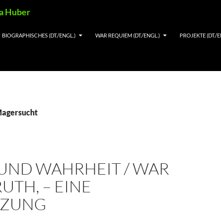
ia Huber
BIOGRAPHISCHES (DT./ENGL.)
WAR REQUIEM (DT./ENGL.)
PROJEKTE (DT./E
Magersucht
 UND WAHRHEIT / WAR
UTH, – EINE
NZUNG