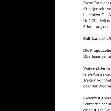
Diese Form des G
Krieg jenseits 
bedenken. Die A
Unfaßbarkeit de
Erinnerung neu –
Zeit, Landschaf
Die Frage „Lebe
Überlegungen zur
Während der Krieg
ferne Abstrakti
Trägern von Wah
oder der Verdrä
Gleichzeitig sin
Schmerz nicht üb
eindeutigen Deu