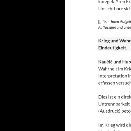
kurzgefaßten Era
Unsichtbare sic
[[
P.s.:
Unten Aufgefü
Auffassung und uns
Krieg und Wahr
Eindeutigkeit.
Kaučić und Hub
Wahrheit im Krie
Interpretation i
erfassen versuch
Dies ist ein dir
Untrennbarkeit v
(Ausdruck) beto
Im Krieg wird di