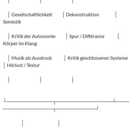
│ Gesellschaftlichkeit │ Dekonstruktion │
Semiotik
│ Kritik der Autonomie │ Spur / Différance │
Körper im Klang
│ Musik als Ausdruck │ Kritik geschlossener Systeme
│ Hörlust / Textur
│ │ │
└──────────────┬─────────────────┴────
───────────────┬────────────┘
│ │