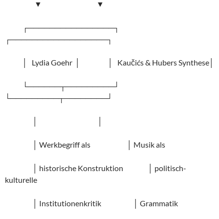
▼ ▼
┌────────────────┐
┌──────────────────┐
│ Lydia Goehr │ │ Kaučićs & Hubers Synthese│
└──────┬─────────┘
└─────────┬────────┘
│ │
│ Werkbegriff als │ Musik als
│ historische Konstruktion │ politisch-
kulturelle
│ Institutionenkritik │ Grammatik