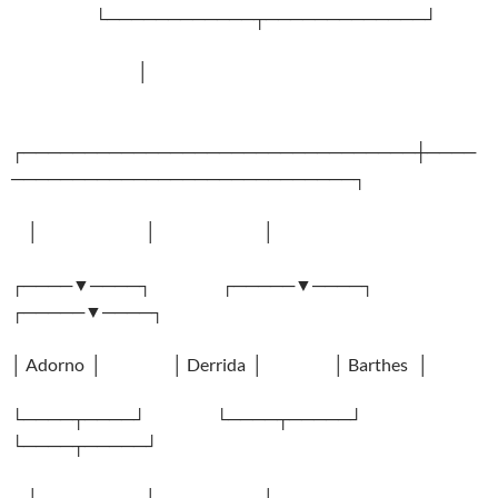
└────────────┬─────────────┘
│
┌────────────────────────────────┼────
────────────────────────────┐
│ │ │
┌────▼────┐ ┌─────▼────┐
┌─────▼────┐
│ Adorno │ │ Derrida │ │ Barthes │
└────┬────┘ └────┬─────┘
└────┬─────┘
│ │ │