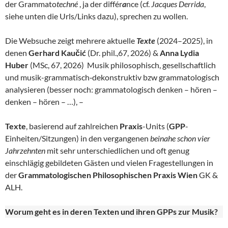
der Grammato
techné
, ja der différ
a
nce (cf.
Jacques Derrida
,
siehe unten die Urls/Links dazu), sprechen zu wollen.
Die Websuche zeigt mehrere aktuelle
Texte
(2024–2025), in
denen
Gerhard Kaučić
(Dr. phil.,67, 2026) &
Anna Lydia
Huber
(MSc, 67, 2026) Musik philosophisch, gesellschaftlich
und musik-grammatisch‑dekonstruktiv bzw grammatologisch
analysieren (besser noch: grammatologisch denken – hören –
denken – hören – …), –
Texte
, basierend auf zahlreichen
Praxis
-Units (
GPP
-
Einheiten/Sitzungen) in den vergangenen
beinahe schon vier
Jahrzehnten
mit sehr unterschiedlichen und oft genug
einschlägig gebildeten Gästen und vielen Fragestellungen in
der
Grammatologischen Philosophischen Praxis Wien
GK &
ALH.
Worum geht es in deren Texten und ihren GPPs zur Musik?