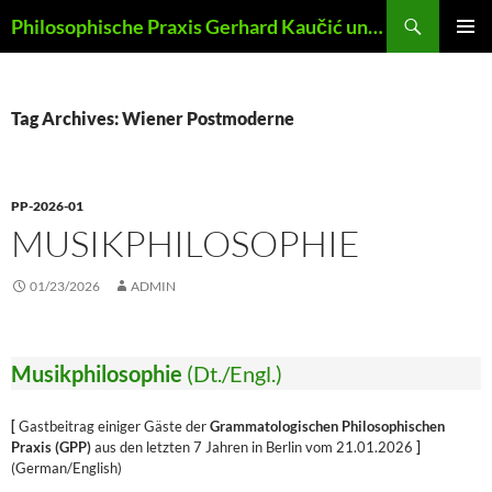
Skip
Search
Philosophische Praxis Gerhard Kaučić und Anna Lydia Huber
to
PRIMAR
content
MENU
Tag Archives: Wiener Postmoderne
PP-2026-01
MUSIKPHILOSOPHIE
01/23/2026
ADMIN
Musikphilosophie
(Dt./Engl.)
[
Gastbeitrag einiger Gäste der
Grammatologischen Philosophischen
Praxis (GPP)
aus den letzten 7 Jahren in Berlin vom 21.01.2026
]
(German/English)