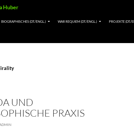
ia Huber
BIOGRAPHISCHES (DT./ENGL.)
WAR REQUIEM (DT./ENGL.)
PROJEKTE (DT./E
irality
DA UND
SOPHISCHE PRAXIS
ADMIN