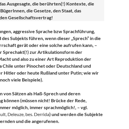
as Ausgesagte, die berührten(!) Kontexte, die
 BügerInnen, die Gesetze, den Staat, das
en Gesellschaftsvertrag!
ngen, aggressive Sprache bzw Sprachführung,
des Subjekts führen, wenn dieser „Sprech“ in die
rrschaft gerät oder eine solche aufrufen kann, –
r Sprechakt(!) zur Artikulationsform der
acht und also zu einer Art Reproduktion der
a Chile unter Pinochet oder Deutschland und
r Hitler oder heute Rußland unter Putin; wie wir
noch viele Beispiele).
 von Sätzen als Haß-Sprech und deren
ng können (müssen nicht! Brücke der Rede,
immer möglich, immer sprachmöglich!, – vgl.
ult, Deleuze, bes. Derrida
) und werden die Subjekte
ßernden und die angerufenen.