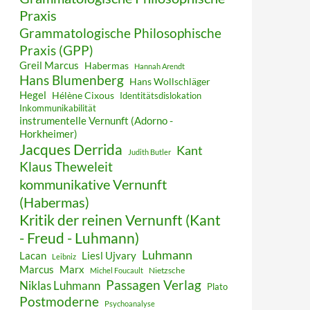
Praxis
Grammatologische Philosophische
Praxis (GPP)
Greil Marcus
Habermas
Hannah Arendt
Hans Blumenberg
Hans Wollschläger
Hegel
Hélène Cixous
Identitätsdislokation
Inkommunikabilität
instrumentelle Vernunft (Adorno -
Horkheimer)
Jacques Derrida
Kant
Judith Butler
Klaus Theweleit
kommunikative Vernunft
(Habermas)
Kritik der reinen Vernunft (Kant
- Freud - Luhmann)
Luhmann
Lacan
Liesl Ujvary
Leibniz
Marcus
Marx
Nietzsche
Michel Foucault
Passagen Verlag
Niklas Luhmann
Plato
Postmoderne
Psychoanalyse