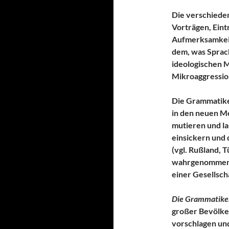
Die verschiede
Vorträgen, Eint
Aufmerksamkeit
dem, was Sprach
ideologischen M
Mikroaggressio
Die Grammatike
in den neuen M
mutieren und l
einsickern und 
(vgl. Rußland, 
wahrgenommene
einer Gesellsch
Die Grammatiken
großer Bevölker
vorschlagen und