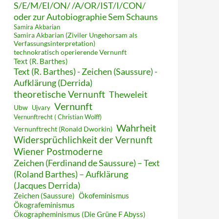
S/E/M/EI/ON/ /A/OR/IST/I/CON/
oder zur Autobiographie Sem Schauns
Samira Akbarian
Samira Akbarian (Ziviler Ungehorsam als
Verfassungsinterpretation)
technokratisch operierende Vernunft
Text (R. Barthes)
Text (R. Barthes) - Zeichen (Saussure) -
Aufklärung (Derrida)
theoretische Vernunft
Theweleit
Vernunft
Ubw
Ujvary
Vernunftrecht ( Christian Wolff)
Wahrheit
Vernunftrecht (Ronald Dworkin)
Widersprüchlichkeit der Vernunft
Wiener Postmoderne
Zeichen (Ferdinand de Saussure) – Text
(Roland Barthes) – Aufklärung
(Jacques Derrida)
Zeichen (Saussure)
Ökofeminismus
Ökografeminismus
Ökographeminismus (Die Grüne F Abyss)