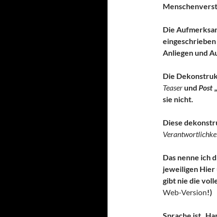
Menschenverstan
Die Aufmerksam
eingeschrieben 
Anliegen und A
Die Dekonstrukti
Teaser
und
Post
„
sie nicht.
Diese dekonstr
Verantwortlichke
Das nenne ich di
jeweiligen Hier
gibt nie die vol
Web-Version
!)
Sprache ist „Ha