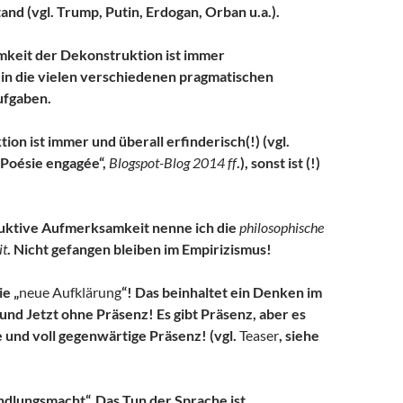
d (vgl. Trump, Putin, Erdogan, Orban u.a.).
keit der Dekonstruktion ist immer
in die vielen verschiedenen pragmatischen
ufgaben.
on ist immer und überall erfinderisch(!) (vgl.
Poésie engagée“,
Blogspot-Blog 2014 ff
.), sonst ist (!)
uktive Aufmerksamkeit nenne ich die
philosophische
it
. Nicht gefangen bleiben im Empirizismus!
e „
neue Aufklärung
“! Das beinhaltet ein Denken im
 und Jetzt ohne Präsenz! Es gibt Präsenz, aber es
le und voll gegenwärtige Präsenz! (vgl.
Teaser
, siehe
ndlungsmacht“. Das Tun der Sprache ist