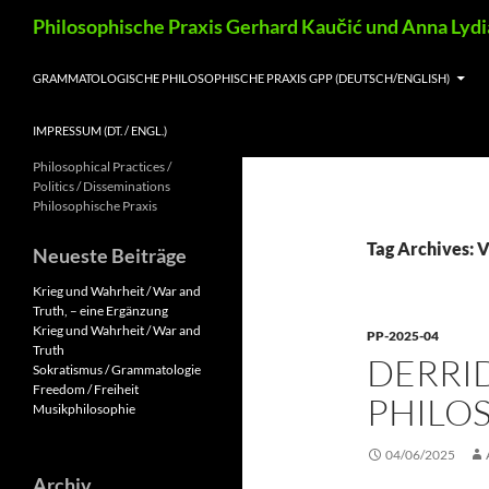
Skip
Search
Philosophische Praxis Gerhard Kaučić und Anna Lyd
to
content
GRAMMATOLOGISCHE PHILOSOPHISCHE PRAXIS GPP (DEUTSCH/ENGLISH)
IMPRESSUM (DT. / ENGL.)
Philosophical Practices /
Politics / Disseminations
Philosophische Praxis
Tag Archives: V
Neueste Beiträge
Krieg und Wahrheit / War and
Truth, – eine Ergänzung
Krieg und Wahrheit / War and
PP-2025-04
Truth
DERRI
Sokratismus / Grammatologie
Freedom / Freiheit
PHILO
Musikphilosophie
04/06/2025
Archiv