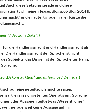
ig! Auch diese Setzung gerade und diese
iguration (vgl. meinen
Teaser, Blogspot-Blog 2014 ff.
lungsmacht“ und erläutert grade in aller Kürze die
ndlungsmacht.
mein
Video
zum „Satz“!)
ur für die Handlungsmacht und Handlungsmacht als
he. Die Handlungsmacht der Sprache ist nicht
e des Subjekts, das Dinge mit der Sprache tun kann,
r Sprache.
zu „
Dekonstruktion
“ und
différance
/ Derrida!)
 sich auf eine geteilte, ich möchte sagen,
nsart, ein in sich geteiltes Operativum. Sprache
trument der Aussagen teilt etwas „Wesentliches“
, weil, gerade weil keine Aussage auf ihr