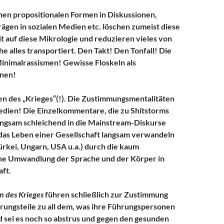
nen propositionalen Formen in Diskussionen,
rägen in sozialen Medien etc. löschen zumeist diese
 auf diese Mikrologie und reduzieren vieles von
e alles transportiert. Den Takt! Den Tonfall! Die
inimalrassismen! Gewisse Floskeln als
nen!
n des „Krieges“(!). Die Zustimmungsmentalitäten
edien! Die Einzelkommentare, die zu Shitstorms
angsam schleichend in die Mainstream-Diskurse
das Leben einer Gesellschaft langsam verwandeln
Türkei, Ungarn, USA u.a.) durch die kaum
 Umwandlung der Sprache und der Körper in
aft.
 des Krieges
führen schließlich zur Zustimmung
ungsteile zu all dem, was ihre Führungspersonen
 sei es noch so abstrus und gegen den gesunden