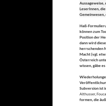
Aussageweise, d
LeserInnen, die
Gemeinwesen, d
Haß-Formulieru
können zum Tod 
Position der He
dann wird diese
herrschenden M
Macht (vgl. etw
Österreich unte
wissen, gäbe es 
Wiederholungen
Veröffentlichu
Subversion ist 
Althusser, Fouca
formen, die äu