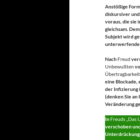
Anstößige Formu
diskursiver und
voraus, die sie 
gleichsam. Dem 
Subjekt wird ge
unterwerfenden
Nach
Freud
vers
Unbewußten
vo
Übertragbarkeit
eine Blockade, 
der Infizierun
(denken Sie an I
Veränderung g
In
Freuds „Das U
verschoben und 
Unterdrückung j