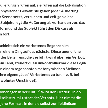
lierungen rufen auf, sie rufen auf die Lokalisation
 physischer Gewalt, sie gehen jeder Äußerung
in Szene setzt, versuchen und zeitigen diese
Subjekt liegt die Äußerung als vorhanden vor, das
formt und das Subjekt führt den Diskurs als
 fort.
chiebt sich ein verbotenes Begehren im
n einem Ding auf das nächste. Diese unendliche
 des Begehrens
, die verführt wird über ein Verbot,
ein Tabu, steuert quasi unkontrollierbar diese Logik
g in einem sogenannten metonymischen Strömen
hre eigene „Lust“ Verbotenes zu tun, – z. B. bei
ewohnter Umstände!).
nbehagen in der Kultur“
wird der Ort der Libido
selbst zum Lustort des Verbots. Hier nimmt die
ene Form an, in der sie selbst zur libidinösen