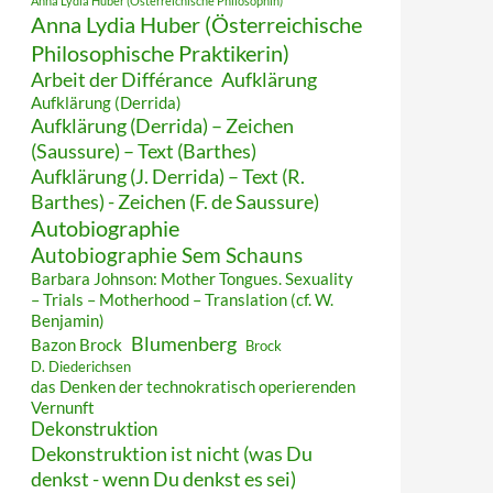
Anna Lydia Huber (Österreichische Philosophin)
Anna Lydia Huber (Österreichische
Philosophische Praktikerin)
Arbeit der Différance
Aufklärung
Aufklärung (Derrida)
Aufklärung (Derrida) – Zeichen
(Saussure) – Text (Barthes)
Aufklärung (J. Derrida) – Text (R.
Barthes) - Zeichen (F. de Saussure)
Autobiographie
Autobiographie Sem Schauns
Barbara Johnson: Mother Tongues. Sexuality
– Trials – Motherhood – Translation (cf. W.
Benjamin)
Blumenberg
Bazon Brock
Brock
D. Diederichsen
das Denken der technokratisch operierenden
Vernunft
Dekonstruktion
Dekonstruktion ist nicht (was Du
denkst - wenn Du denkst es sei)