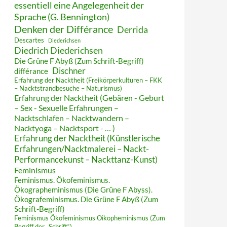
essentiell eine Angelegenheit der
Sprache (G. Bennington)
Denken der Différance
Derrida
Descartes
Diederichsen
Diedrich Diederichsen
Die Grüne F Abyß (Zum Schrift-Begriff)
Dischner
différance
Erfahrung der Nacktheit (Freikörperkulturen – FKK
– Nacktstrandbesuche – Naturismus)
Erfahrung der Nacktheit (Gebären - Geburt
– Sex - Sexuelle Erfahrungen –
Nacktschlafen – Nacktwandern –
Nacktyoga – Nacktsport - … )
Erfahrung der Nacktheit (Künstlerische
Erfahrungen/Nacktmalerei – Nackt-
Performancekunst – Nackttanz-Kunst)
Feminismus
Feminismus. Ökofeminismus.
Ökographeminismus (Die Grüne F Abyss).
Ökografeminismus. Die Grüne F Abyß (Zum
Schrift-Begriff)
Feminismus Ökofeminismus Oikopheminismus (Zum
Begriff der „Schrift“)