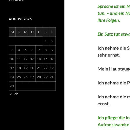
Sprache ist ein 
tun, – und ein N
AUGUST 2026
ihre Folgen.
M
D
M
D
F
S
S
Ein Satz tut etw
1
2
Ich nehme die S
3
4
5
6
7
8
9
sehr ernst.
10
11
12
13
14
15
16
17
18
19
20
21
22
23
Mein Hauptauge
24
25
26
27
28
29
30
Ich nehme die P
31
« Feb
Ich nehme die 
ernst.
Ich pflege die i
Aufmerksamkei