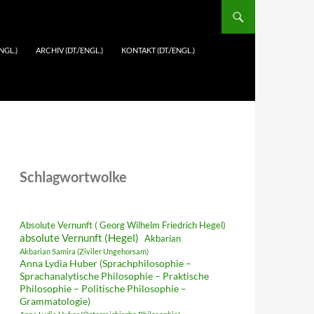
NGL.)
ARCHIV (DT./ENGL.)
KONTAKT (DT./ENGL.)
Schlagwortwolke
Absolute Vernunft ( Georg Wilhelm Friedrich Hegel)
absolute Vernunft (Hegel)
Akbarian
Akbarian Samira (Ziviler Ungehorsam)
Anna Lydia Huber (Sprachphilosophie –
Sprachanalytische Philosophie – Praktische
Philosophie – Politische Philosophie –
Grammatologie)