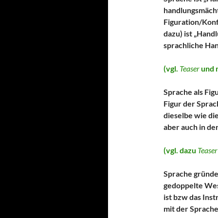
handlungsmächt
Figuration/Konf
dazu) ist „Hand
sprachliche Ha
(vgl.
Teaser
und 
Sprache als Fig
Figur der Sprac
dieselbe wie di
aber auch in de
(vgl. dazu
Teaser
Sprache gründet
gedoppelte Wese
ist bzw das Ins
mit der Sprache