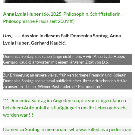
Anna Lydia Huber
(66, 2025, Philosophin, Schriftstellerin,
Philosophische Praxis seit 2009 ff.)
Uns
,- – – das sind in diesem Fall: Domenica Sontag, Anna
Lydia Huber, Gerhard Kaučić
.
Domenica Sontag lebt schon lange nicht mehr, –
wir
(Anna Lydia Huber,
Gerhard Kaučić) antworten mit einem längeren Zitat von D.S.
Zur Erinnerung an unsere viel zu früh verstorbene Freundin und Kollegin
Domenica Sontag noch einmal publiziert einer ihrer erfrischenden Artikel
zu unserem Thema „Wiener Postmoderne / Postmoderne“
*** Domenica Sontag im Angedenken, die vor einigen Jahren
bei einem Autounfall als Fußgängerin um ihr Leben gebracht
worden war !!!
Domenica Sontag in memoriam, who was killed as a pedestrian