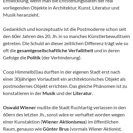
Entwicklung, wenn man die Entstehungsdaten der real
vorliegenden Objekte in Architektur, Kunst, Literatur und
Musik heranzieht.
Gedanklich und konzeptuativ ist die Postmoderne schon seit
den 60er Jahren des 20. Jh. in so manches Künstlerbewußtsein
getreten. Die Schuld an dieser zeitlichen Differenz trägt wie so
oft die
gesamtgesellschaftliche Verfaßtheit
und in deren
Gefolge die
Politik
(der Verhinderung).
Coop Himmelb(l)au durften in der eigenen Stadt erst nach
einer 30jährigen Vorlaufzeit ein architektonisches Objekt als
postmodernes Objekt errichten. Das gleiche Phänomen ist zu
konstatieren in der
Musik
und der
Literatur
.
Oswald Wiener
mußte die Stadt fluchtartig verlassen in den
60ern des letzten Jh., sonst wäre er verhaftet worden wegen
einer Kunstaktion (
Wiener Aktionismus
) im öffentlichen
Raum, genauso wie
Günter Brus
(vormals
Wiener Aktionist,