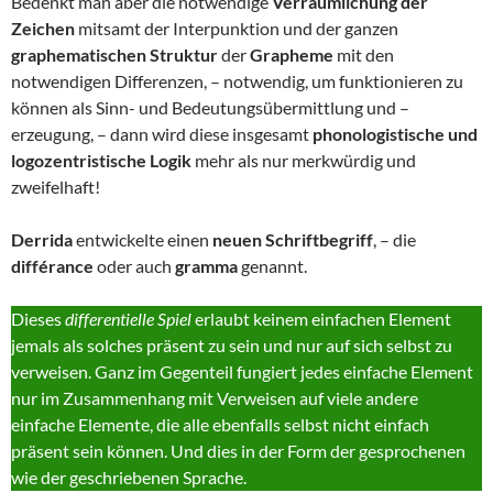
Bedenkt man aber die notwendige
Verräumlichung der
Zeichen
mitsamt der Interpunktion und der ganzen
graphematischen Struktur
der
Grapheme
mit den
notwendigen Differenzen, – notwendig, um funktionieren zu
können als Sinn- und Bedeutungsübermittlung und –
erzeugung, – dann wird diese insgesamt
phonologistische und
logozentristische Logik
mehr als nur merkwürdig und
zweifelhaft!
Derrida
entwickelte einen
neuen Schriftbegriff
, – die
différance
oder auch
gramma
genannt.
Dieses
differentielle Spiel
erlaubt keinem einfachen Element
jemals als solches präsent zu sein und nur auf sich selbst zu
verweisen. Ganz im Gegenteil fungiert jedes einfache Element
nur im Zusammenhang mit Verweisen auf viele andere
einfache Elemente, die alle ebenfalls selbst nicht einfach
präsent sein können. Und dies in der Form der gesprochenen
wie der geschriebenen Sprache.