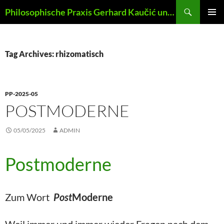
Skip
Search
Philosophische Praxis Gerhard Kaučić und Anna Lydia Huber
to
PRIMAR
content
MENU
Tag Archives: rhizomatisch
PP-2025-05
POSTMODERNE
05/05/2025
ADMIN
Postmoderne
Zum Wort
Post
Moderne