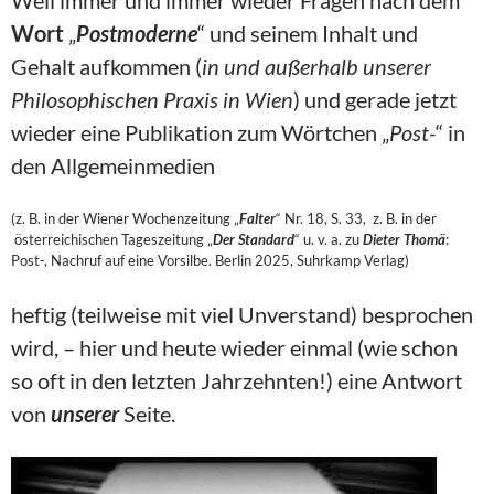
Weil immer und immer wieder Fragen nach dem
Wort
„
Postmoderne
“ und seinem Inhalt und
Gehalt aufkommen (
in und außerhalb unserer
Philosophischen Praxis in Wien
) und gerade jetzt
wieder eine Publikation zum Wörtchen „
Post-
“ in
den Allgemeinmedien
(z. B. in der Wiener Wochenzeitung „
Falter
“ Nr. 18, S. 33, z. B. in der
österreichischen Tageszeitung „
Der Standard
“ u. v. a. zu
Dieter Thomä
:
Post-, Nachruf auf eine Vorsilbe. Berlin 2025, Suhrkamp Verlag)
heftig (teilweise mit viel Unverstand) besprochen
wird, – hier und heute wieder einmal (wie schon
so oft in den letzten Jahrzehnten!) eine Antwort
von
unserer
Seite.