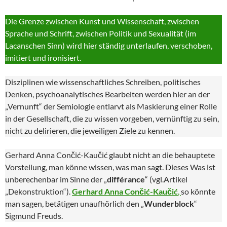
Die Grenze zwischen Kunst und Wissenschaft, zwischen
Sprache und Schrift, zwischen Politik und Sexualität (im
Lacanschen Sinn) wird hier ständig unterlaufen, verschoben,
imitiert und ironisiert.
Disziplinen wie wissenschaftliches Schreiben, politisches
Denken, psychoanalytisches Bearbeiten werden hier an der
„Vernunft“ der Semiologie entlarvt als Maskierung einer Rolle
in der Gesellschaft, die zu wissen vorgeben, vernünftig zu sein,
nicht zu delirieren, die jeweiligen Ziele zu kennen.
Gerhard Anna Cončić-Kaučić glaubt nicht an die behauptete
Vorstellung, man könne wissen, was man sagt. Dieses Was ist
unberechenbar im Sinne der „
différance
“ (vgl.Artikel
„Dekonstruktion“).
Gerhard Anna Cončić-Kaučić
,
so könnte
man sagen, betätigen unaufhörlich den „
Wunderblock
“
Sigmund Freuds.