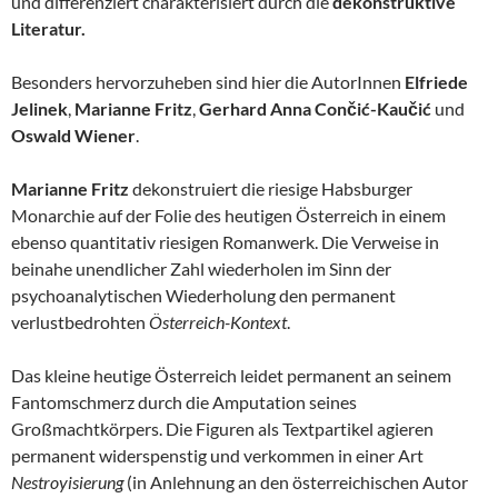
und differenziert charakterisiert durch die
dekonstruktive
Literatur.
Besonders hervorzuheben sind hier die AutorInnen
Elfriede
Jelinek
,
Marianne Fritz
,
Gerhard Anna Cončić-Kaučić
und
Oswald Wiener
.
Marianne Fritz
dekonstruiert die riesige Habsburger
Monarchie auf der Folie des heutigen Österreich in einem
ebenso quantitativ riesigen Romanwerk. Die Verweise in
beinahe unendlicher Zahl wiederholen im Sinn der
psychoanalytischen Wiederholung den permanent
verlustbedrohten
Österreich-Kontext
.
Das kleine heutige Österreich leidet permanent an seinem
Fantomschmerz durch die Amputation seines
Großmachtkörpers. Die Figuren als Textpartikel agieren
permanent widerspenstig und verkommen in einer Art
Nestroyisierung
(in Anlehnung an den österreichischen Autor