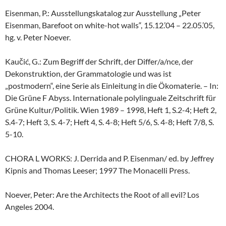
Eisenman, P.: Ausstellungskatalog zur Ausstellung „Peter
Eisenman, Barefoot on white-hot walls“, 15.12.’04 – 22.05.’05,
hg. v. Peter Noever.
Kaučić, G.: Zum Begriff der Schrift, der Differ/a/nce, der
Dekonstruktion, der Grammatologie und was ist
„postmodern“, eine Serie als Einleitung in die Ökomaterie. – In:
Die Grüne F Abyss. Internationale polylinguale Zeitschrift für
Grüne Kultur/Politik. Wien 1989 – 1998, Heft 1, S.2-4; Heft 2,
S.4-7; Heft 3, S. 4-7; Heft 4, S. 4-8; Heft 5/6, S. 4-8; Heft 7/8, S.
5-10.
CHORA L WORKS: J. Derrida and P. Eisenman/ ed. by Jeffrey
Kipnis and Thomas Leeser; 1997 The Monacelli Press.
Noever, Peter: Are the Architects the Root of all evil? Los
Angeles 2004.