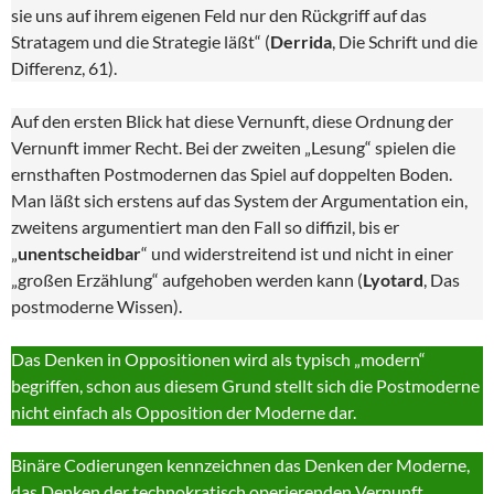
sie uns auf ihrem eigenen Feld nur den Rückgriff auf das
Stratagem und die Strategie läßt“ (
Derrida
, Die Schrift und die
Differenz, 61).
Auf den ersten Blick hat diese Vernunft, diese Ordnung der
Vernunft immer Recht. Bei der zweiten „Lesung“ spielen die
ernsthaften Postmodernen das Spiel auf doppelten Boden.
Man läßt sich erstens auf das System der Argumentation ein,
zweitens argumentiert man den Fall so diffizil, bis er
„
unentscheidbar
“ und widerstreitend ist und nicht in einer
„großen Erzählung“ aufgehoben werden kann (
Lyotard
, Das
postmoderne Wissen).
Das Denken in Oppositionen wird als typisch „modern“
begriffen, schon aus diesem Grund stellt sich die Postmoderne
nicht einfach als Opposition der Moderne dar.
Binäre Codierungen kennzeichnen das Denken der Moderne,
das Denken der technokratisch operierenden Vernunft.