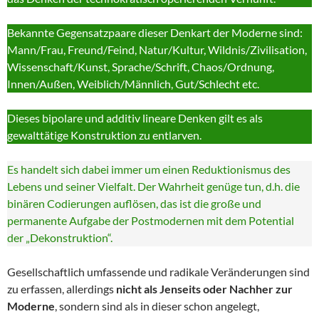
Bekannte Gegensatzpaare dieser Denkart der Moderne sind:
Mann/Frau, Freund/Feind, Natur/Kultur, Wildnis/Zivilisation,
Wissenschaft/Kunst, Sprache/Schrift, Chaos/Ordnung,
Innen/Außen, Weiblich/Männlich, Gut/Schlecht etc.
Dieses bipolare und additiv lineare Denken gilt es als
gewalttätige Konstruktion zu entlarven.
Es handelt sich dabei immer um einen Reduktionismus des
Lebens und seiner Vielfalt. Der Wahrheit genüge tun, d.h. die
binären Codierungen auflösen, das ist die große und
permanente Aufgabe der Postmodernen mit dem Potential
der „Dekonstruktion“.
Gesellschaftlich umfassende und radikale Veränderungen sind
zu erfassen, allerdings
nicht als Jenseits oder Nachher zur
Moderne
, sondern sind als in dieser schon angelegt,