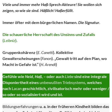
Viele und immer mehr Haß-Sprech-Akteure! Sie wollen sich
zeigen, so wie sie sind. Häßlich! Haßerfüllt.
Immer öfter mit dem bürgerlichen Namen.
Die Signatur
.
Die schauerliche Herrschaft des Unsinns und Zufalls
(
Leibniz
).
Gruppenkohärenz (
E.
Canetti
).
Kollektive
Gewalterscheinungen
(
Fanon
). „Gewalt tritt auf den Plan, wo
Macht in Gefahr ist.“ (
H. Arendt
)
Gefühle wie
Neid, Haß
, – oder auch
Liebe
sind eine integrale
Disponiertheit eines
unbewußten Triebsystems
, welches
nach
Lacan
geschichtlich, zivilisatorisch mehr oder weniger /
so oder so sozialisiert wird und ist.
Bildungserfahrungen
u. a. in der früheren Kindheit bilden das