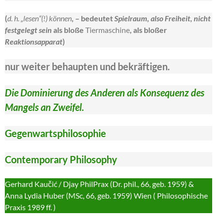
(
d. h. „lesen“(!) können
, – bedeutet
Spielraum, also Freiheit, nicht
festgelegt sein
als bloße
Tiermaschine
, als bloßer
Reaktionsapparat
)
nur weiter behaupten und bekräftigen.
Die Dominierung des Anderen als Konsequenz des
Mangels an Zweifel.
Gegenwartsphilosophie
Contemporary
Philosophy
Gerhard Kaučić / Djay PhilPrax (Dr. phil., 66, geb. 1959) &
Anna Lydia Huber (MSc, 66, geb. 1959) Wien ( Philosophische
Praxis 1989 ff. )