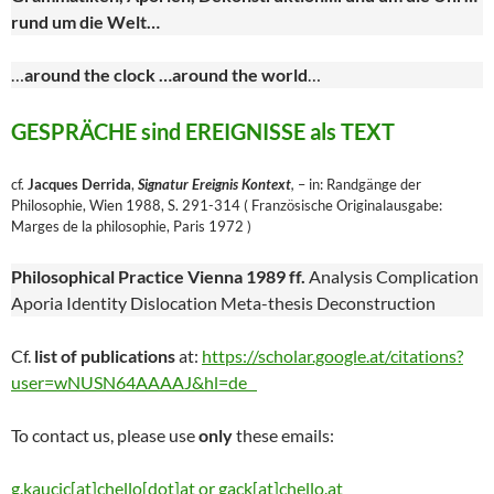
rund um die Welt…
…
around the clock …around the world
…
GESPRÄCHE sind EREIGNISSE als TEXT
cf.
Jacques Derrida
,
Signatur Ereignis Kontext
,
– in: Randgänge der
Philosophie, Wien 1988, S. 291-314 ( Französische Originalausgabe:
Marges de la philosophie, Paris 1972 )
Philosophical Practice Vienna 1989 ff.
Analysis Complication
Aporia Identity Dislocation Meta-thesis Deconstruction
Cf.
list of publications
at:
https://scholar.google.at/citations?
user=wNUSN64AAAAJ&hl=de
To contact us, please use
only
these emails:
g.kaucic[at]chello[dot]at or gack[at]chello.at