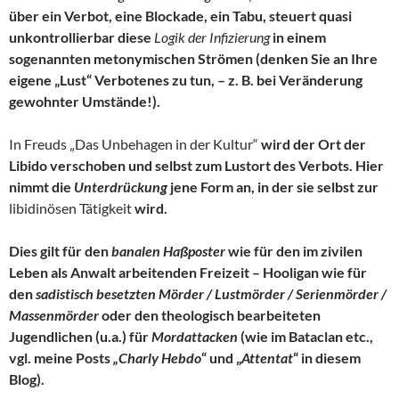
über ein Verbot, eine Blockade, ein Tabu, steuert quasi
unkontrollierbar diese
Logik der Infizierung
in einem
sogenannten metonymischen Strömen (denken Sie an Ihre
eigene „Lust“ Verbotenes zu tun, – z. B. bei Veränderung
gewohnter Umstände!).
In Freuds „Das Unbehagen in der Kultur“
wird der Ort der
Libido verschoben und selbst zum Lustort des Verbots. Hier
nimmt die
Unterdrückung
jene Form an, in der sie selbst zur
libidinösen Tätigkeit
wird.
Dies gilt für den
banalen Haßposter
wie für den im zivilen
Leben als Anwalt arbeitenden Freizeit – Hooligan wie für
den
sadistisch besetzten Mörder / Lustmörder / Serienmörder /
Massenmörder
oder den theologisch bearbeiteten
Jugendlichen (u.a.) für
Mordattacken
(wie im Bataclan etc.,
vgl. meine Posts
„Charly Hebdo
“ und „
Attentat
“ in diesem
Blog).