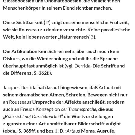
Glossopoesien und Onomatopoesien, die vielleicht den
Menschenkörper in seinem Elend sichtbar machen.
Diese Sichtbarkeit (!?) zeigt uns eine menschliche Frühzeit,
wie sie Rousseau zu denken versuchte. Keine paradiesische
Welt, kein liebenswerter „Naturmensch“(!).
Die Artikulation kein Schrei mehr, aber auch noch kein
Diskurs, wo die Wiederholung und mit ihr die Sprache
überhaupt fast unmöglich ist (vgl.
Derrida
, Die Schrift und
die Differenz, S. 362f.).
Jacques Derrida
hat darauf hingewiesen, daß
Artaud
mit
seinem dramatischen Atmen, Schreien, Bewegen nicht nur
an
Rousseaus
Ursprache der Affekte anschließt, sondern
auch an
Freuds Konzeption
der Traumsprache
, die aus
„
Rücksicht auf Darstellbarkeit
“ die Wortvorstellungen
zugunsten einer Art unmittelbarer Bilderschrift aufgibt
(ebda., S. 365ff. und bes. J. D.:
Artaud
Moma. Ausrufe,