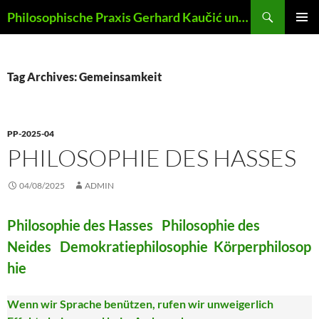
Skip
Search
Philosophische Praxis Gerhard Kaučić und Anna Lydia Huber
to
PRIMAR
content
MENU
Tag Archives: Gemeinsamkeit
PP-2025-04
PHILOSOPHIE DES HASSES
04/08/2025
ADMIN
Philosophie des Hasses Philosophie des
Neides Demokratiephilosophie Körperphilosop
hie
Wenn wir Sprache benützen, rufen wir unweigerlich