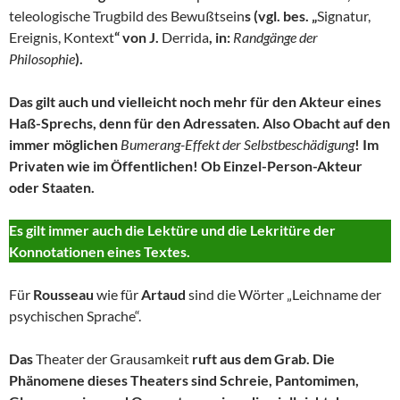
teleologische Trugbild des Bewußtsein
s (vgl. bes. „
Signatur,
Ereignis, Kontext
“ von J.
Derrida
, in:
Randgänge der
Philosophie
).
Das gilt auch und vielleicht noch mehr für den Akteur eines
Haß-Sprechs, denn für den Adressaten. Also Obacht auf den
immer möglichen
Bumerang-Effekt der Selbstbeschädigung
! Im
Privaten wie im Öffentlichen! Ob Einzel-Person-Akteur
oder Staaten.
Es gilt immer auch die Lektüre und die Lekritüre der
Konnotationen eines Textes.
Für
Rousseau
wie für
Artaud
sind die Wörter „Leichname der
psychischen Sprache“.
Das
Theater der Grausamkeit
ruft aus dem Grab. Die
Phänomene dieses Theaters sind Schreie, Pantomimen,