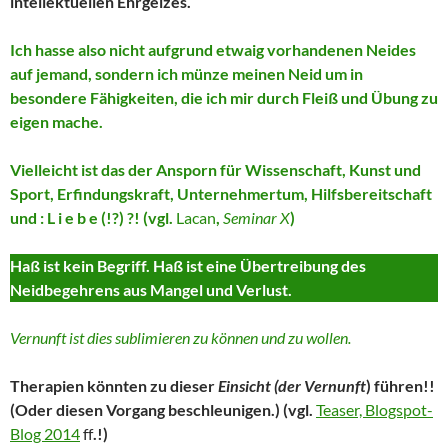
intellektuellen Ehrgeizes.
Ich hasse also nicht aufgrund etwaig vorhandenen Neides
auf jemand, sondern ich münze meinen Neid um in
besondere Fähigkeiten, die ich mir durch Fleiß und Übung zu
eigen mache.
Vielleicht ist das der Ansporn für Wissenschaft, Kunst und
Sport, Erfindungskraft, Unternehmertum, Hilfsbereitschaft
und : L i e b e (!?) ?! (vgl.
Lacan
,
Seminar X
)
Haß ist kein Begriff. Haß ist eine Übertreibung des
Neidbegehrens aus Mangel und Verlust.
Vernunft ist dies sublimieren zu können und zu wollen.
Therapien könnten zu dieser
Einsicht (der Vernunft
) führen!!
(Oder diesen Vorgang beschleunigen.) (vgl.
Teaser, Blogspot-
Blog 2014
ff
.!)