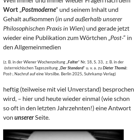
Weil immer und immer wieder Fragen nach dem
Wort
„
Postmoderne
“ und seinem Inhalt und
Gehalt aufkommen (
in und außerhalb unserer
Philosophischen Praxis in Wien
) und gerade jetzt
wieder eine Publikation zum Wörtchen „
Post-
“ in
den Allgemeinmedien
(z. B. in der Wiener Wochenzeitung „
Falter
“ Nr. 18, S. 33, z. B. in der
österreichischen Tageszeitung „
Der Standard
“ u. v. a. zu
Dieter Thomä
:
Post-, Nachruf auf eine Vorsilbe. Berlin 2025, Suhrkamp Verlag)
heftig (teilweise mit viel Unverstand) besprochen
wird, – hier und heute wieder einmal (wie schon
so oft in den letzten Jahrzehnten!) eine Antwort
von
unserer
Seite.