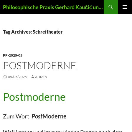
Skip
Search
Philosophische Praxis Gerhard Kaučić und Anna Lydia Huber
to
PRIMAR
content
MENU
Tag Archives: Schreitheater
PP-2025-05
POSTMODERNE
05/05/2025
ADMIN
Postmoderne
Zum Wort
Post
Moderne