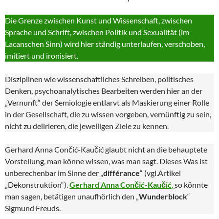
Die Grenze zwischen Kunst und Wissenschaft, zwischen
Sprache und Schrift, zwischen Politik und Sexualität (im
Lacanschen Sinn) wird hier ständig unterlaufen, verschoben,
imitiert und ironisiert.
Disziplinen wie wissenschaftliches Schreiben, politisches
Denken, psychoanalytisches Bearbeiten werden hier an der
„Vernunft“ der Semiologie entlarvt als Maskierung einer Rolle
in der Gesellschaft, die zu wissen vorgeben, vernünftig zu sein,
nicht zu delirieren, die jeweiligen Ziele zu kennen.
Gerhard Anna Cončić-Kaučić glaubt nicht an die behauptete
Vorstellung, man könne wissen, was man sagt. Dieses Was ist
unberechenbar im Sinne der „
différance
“ (vgl.Artikel
„Dekonstruktion“).
Gerhard Anna Cončić-Kaučić
,
so könnte
man sagen, betätigen unaufhörlich den „
Wunderblock
“
Sigmund Freuds.