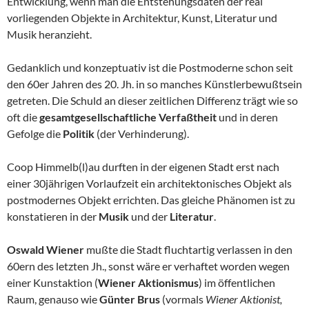
Entwicklung, wenn man die Entstehungsdaten der real
vorliegenden Objekte in Architektur, Kunst, Literatur und
Musik heranzieht.
Gedanklich und konzeptuativ ist die Postmoderne schon seit
den 60er Jahren des 20. Jh. in so manches Künstlerbewußtsein
getreten. Die Schuld an dieser zeitlichen Differenz trägt wie so
oft die
gesamtgesellschaftliche Verfaßtheit
und in deren
Gefolge die
Politik
(der Verhinderung).
Coop Himmelb(l)au durften in der eigenen Stadt erst nach
einer 30jährigen Vorlaufzeit ein architektonisches Objekt als
postmodernes Objekt errichten. Das gleiche Phänomen ist zu
konstatieren in der
Musik
und der
Literatur
.
Oswald Wiener
mußte die Stadt fluchtartig verlassen in den
60ern des letzten Jh., sonst wäre er verhaftet worden wegen
einer Kunstaktion (
Wiener Aktionismus
) im öffentlichen
Raum, genauso wie
Günter Brus
(vormals
Wiener Aktionist,