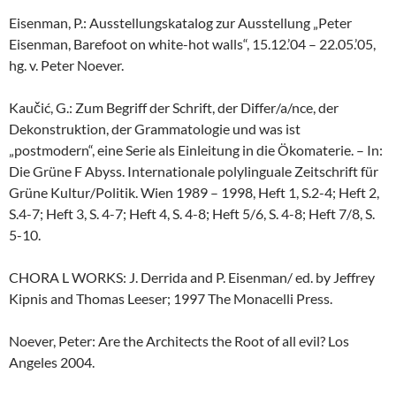
Eisenman, P.: Ausstellungskatalog zur Ausstellung „Peter
Eisenman, Barefoot on white-hot walls“, 15.12.’04 – 22.05.’05,
hg. v. Peter Noever.
Kaučić, G.: Zum Begriff der Schrift, der Differ/a/nce, der
Dekonstruktion, der Grammatologie und was ist
„postmodern“, eine Serie als Einleitung in die Ökomaterie. – In:
Die Grüne F Abyss. Internationale polylinguale Zeitschrift für
Grüne Kultur/Politik. Wien 1989 – 1998, Heft 1, S.2-4; Heft 2,
S.4-7; Heft 3, S. 4-7; Heft 4, S. 4-8; Heft 5/6, S. 4-8; Heft 7/8, S.
5-10.
CHORA L WORKS: J. Derrida and P. Eisenman/ ed. by Jeffrey
Kipnis and Thomas Leeser; 1997 The Monacelli Press.
Noever, Peter: Are the Architects the Root of all evil? Los
Angeles 2004.