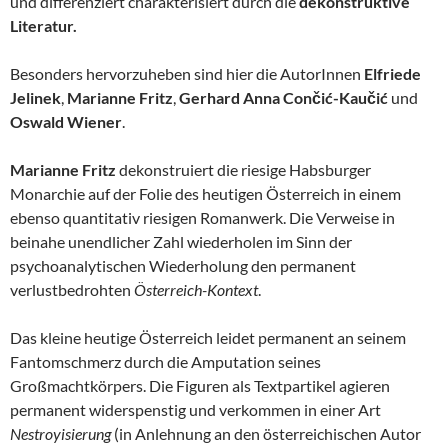
und differenziert charakterisiert durch die
dekonstruktive
Literatur.
Besonders hervorzuheben sind hier die AutorInnen
Elfriede
Jelinek
,
Marianne Fritz
,
Gerhard Anna Cončić-Kaučić
und
Oswald Wiener
.
Marianne Fritz
dekonstruiert die riesige Habsburger
Monarchie auf der Folie des heutigen Österreich in einem
ebenso quantitativ riesigen Romanwerk. Die Verweise in
beinahe unendlicher Zahl wiederholen im Sinn der
psychoanalytischen Wiederholung den permanent
verlustbedrohten
Österreich-Kontext
.
Das kleine heutige Österreich leidet permanent an seinem
Fantomschmerz durch die Amputation seines
Großmachtkörpers. Die Figuren als Textpartikel agieren
permanent widerspenstig und verkommen in einer Art
Nestroyisierung
(in Anlehnung an den österreichischen Autor