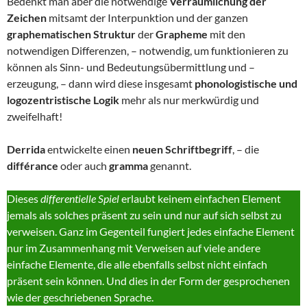
Bedenkt man aber die notwendige
Verräumlichung der
Zeichen
mitsamt der Interpunktion und der ganzen
graphematischen Struktur
der
Grapheme
mit den
notwendigen Differenzen, – notwendig, um funktionieren zu
können als Sinn- und Bedeutungsübermittlung und –
erzeugung, – dann wird diese insgesamt
phonologistische und
logozentristische Logik
mehr als nur merkwürdig und
zweifelhaft!
Derrida
entwickelte einen
neuen Schriftbegriff
, – die
différance
oder auch
gramma
genannt.
Dieses
differentielle Spiel
erlaubt keinem einfachen Element
jemals als solches präsent zu sein und nur auf sich selbst zu
verweisen. Ganz im Gegenteil fungiert jedes einfache Element
nur im Zusammenhang mit Verweisen auf viele andere
einfache Elemente, die alle ebenfalls selbst nicht einfach
präsent sein können. Und dies in der Form der gesprochenen
wie der geschriebenen Sprache.