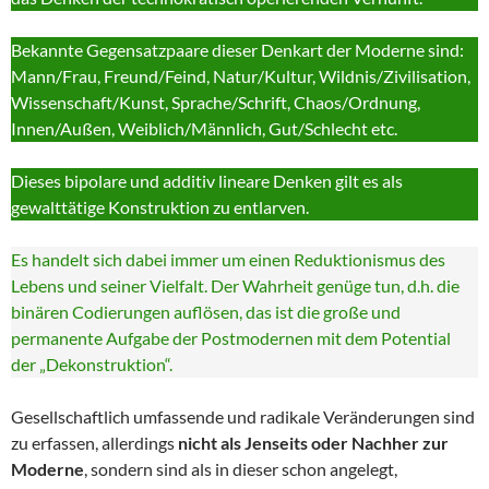
Bekannte Gegensatzpaare dieser Denkart der Moderne sind:
Mann/Frau, Freund/Feind, Natur/Kultur, Wildnis/Zivilisation,
Wissenschaft/Kunst, Sprache/Schrift, Chaos/Ordnung,
Innen/Außen, Weiblich/Männlich, Gut/Schlecht etc.
Dieses bipolare und additiv lineare Denken gilt es als
gewalttätige Konstruktion zu entlarven.
Es handelt sich dabei immer um einen Reduktionismus des
Lebens und seiner Vielfalt. Der Wahrheit genüge tun, d.h. die
binären Codierungen auflösen, das ist die große und
permanente Aufgabe der Postmodernen mit dem Potential
der „Dekonstruktion“.
Gesellschaftlich umfassende und radikale Veränderungen sind
zu erfassen, allerdings
nicht als Jenseits oder Nachher zur
Moderne
, sondern sind als in dieser schon angelegt,