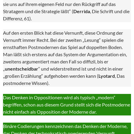
sie uns auf ihrem eigenen Feld nur den Rückgriff auf das
Stratagem und die Strategie läßt“ (
Derrida
, Die Schrift und die
Differenz, 61).
Auf den ersten Blick hat diese Vernunft, diese Ordnung der
Vernunft immer Recht. Bei der zweiten „Lesung“ spielen die
ernsthaften Postmodernen das Spiel auf doppelten Boden.
Man läßt sich erstens auf das System der Argumentation ein,
zweitens argumentiert man den Fall so diffizil, bis er
„
unentscheidbar
“ und widerstreitend ist und nicht in einer
„großen Erzählung“ aufgehoben werden kann (
Lyotard
, Das
postmoderne Wissen).
Das Denken in Oppositionen wird als typisch „modern“
begriffen, schon aus diesem Grund stellt sich die Postmoderne
nicht einfach als Opposition der Moderne dar.
Binäre Codierungen kennzeichnen das Denken der Moderne,
das Denken der technokratisch operierenden Vernunft.