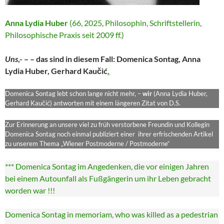
Anna Lydia Huber
(66, 2025, Philosophin, Schriftstellerin,
Philosophische Praxis seit 2009 ff.)
Uns
,- – – das sind in diesem Fall: Domenica Sontag, Anna
Lydia Huber, Gerhard Kaučić
.
Domenica Sontag lebt schon lange nicht mehr, –
wir
(Anna Lydia Huber,
Gerhard Kaučić) antworten mit einem längeren Zitat von D.S.
Zur Erinnerung an unsere viel zu früh verstorbene Freundin und Kollegin
Domenica Sontag noch einmal publiziert einer ihrer erfrischenden Artikel
zu unserem Thema „Wiener Postmoderne / Postmoderne“
*** Domenica Sontag im Angedenken, die vor einigen Jahren
bei einem Autounfall als Fußgängerin um ihr Leben gebracht
worden war !!!
Domenica Sontag in memoriam, who was killed as a pedestrian