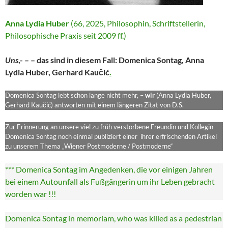
Anna Lydia Huber
(66, 2025, Philosophin, Schriftstellerin,
Philosophische Praxis seit 2009 ff.)
Uns
,- – – das sind in diesem Fall: Domenica Sontag, Anna
Lydia Huber, Gerhard Kaučić
.
Domenica Sontag lebt schon lange nicht mehr, –
wir
(Anna Lydia Huber,
Gerhard Kaučić) antworten mit einem längeren Zitat von D.S.
Zur Erinnerung an unsere viel zu früh verstorbene Freundin und Kollegin
Domenica Sontag noch einmal publiziert einer ihrer erfrischenden Artikel
zu unserem Thema „Wiener Postmoderne / Postmoderne“
*** Domenica Sontag im Angedenken, die vor einigen Jahren
bei einem Autounfall als Fußgängerin um ihr Leben gebracht
worden war !!!
Domenica Sontag in memoriam, who was killed as a pedestrian