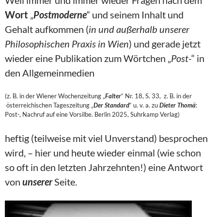
Weil immer und immer wieder Fragen nach dem
Wort
„
Postmoderne
“ und seinem Inhalt und
Gehalt aufkommen (
in und außerhalb unserer
Philosophischen Praxis in Wien
) und gerade jetzt
wieder eine Publikation zum Wörtchen „
Post-
“ in
den Allgemeinmedien
(z. B. in der Wiener Wochenzeitung „
Falter
“ Nr. 18, S. 33, z. B. in der
österreichischen Tageszeitung „
Der Standard
“ u. v. a. zu
Dieter Thomä
:
Post-, Nachruf auf eine Vorsilbe. Berlin 2025, Suhrkamp Verlag)
heftig (teilweise mit viel Unverstand) besprochen
wird, – hier und heute wieder einmal (wie schon
so oft in den letzten Jahrzehnten!) eine Antwort
von
unserer
Seite.