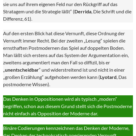
sie uns auf ihrem eigenen Feld nur den Rückgriff auf das
Stratagem und die Strategie läßt“ (
Derrida
, Die Schrift und die
Differenz, 61).
Auf den ersten Blick hat diese Vernunft, diese Ordnung der
Vernunft immer Recht. Bei der zweiten „Lesung“ spielen die
ernsthaften Postmodernen das Spiel auf doppelten Boden.
Man läßt sich erstens auf das System der Argumentation ein,
zweitens argumentiert man den Fall so diffizil, bis er
„
unentscheidbar
“ und widerstreitend ist und nicht in einer
„großen Erzählung“ aufgehoben werden kann (
Lyotard
, Das
postmoderne Wissen).
Das Denken in Oppositionen wird als typisch „modern“
begriffen, schon aus diesem Grund stellt sich die Postmoderne
nicht einfach als Opposition der Moderne dar.
Binäre Codierungen kennzeichnen das Denken der Moderne,
das Denken der technokratisch operierenden Vernunft.