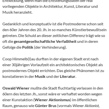
Entwicklung, wenn man die Entstehungsdaten der real
vorliegenden Objekte in Architektur, Kunst, Literatur und
Musik heranzieht.
Gedanklich und konzeptuativ ist die Postmoderne schon seit
den 60er Jahren des 20. Jh. in so manches Künstlerbewußtsein
getreten. Die Schuld an dieser zeitlichen Differenz trägt wie so
oft die
gesamtgesellschaftliche Verfaßtheit
und in deren
Gefolge die
Politik
(der Verhinderung).
Coop Himmelb(l)au durften in der eigenen Stadt erst nach
einer 30jährigen Vorlaufzeit ein architektonisches Objekt als
postmodernes Objekt errichten. Das gleiche Phänomen ist zu
konstatieren in der
Musik
und der
Literatur
.
Oswald Wiener
mußte die Stadt fluchtartig verlassen in den
60ern des letzten Jh., sonst wäre er verhaftet worden wegen
einer Kunstaktion (
Wiener Aktionismus
) im öffentlichen
Raum, genauso wie
Günter Brus
(vormals
Wiener Aktionist,