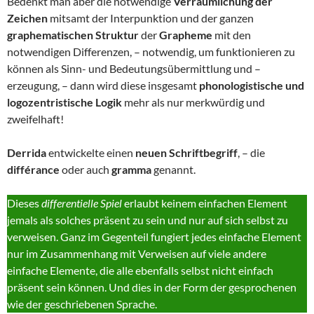
Bedenkt man aber die notwendige
Verräumlichung der
Zeichen
mitsamt der Interpunktion und der ganzen
graphematischen Struktur
der
Grapheme
mit den
notwendigen Differenzen, – notwendig, um funktionieren zu
können als Sinn- und Bedeutungsübermittlung und –
erzeugung, – dann wird diese insgesamt
phonologistische und
logozentristische Logik
mehr als nur merkwürdig und
zweifelhaft!
Derrida
entwickelte einen
neuen Schriftbegriff
, – die
différance
oder auch
gramma
genannt.
Dieses
differentielle Spiel
erlaubt keinem einfachen Element
jemals als solches präsent zu sein und nur auf sich selbst zu
verweisen. Ganz im Gegenteil fungiert jedes einfache Element
nur im Zusammenhang mit Verweisen auf viele andere
einfache Elemente, die alle ebenfalls selbst nicht einfach
präsent sein können. Und dies in der Form der gesprochenen
wie der geschriebenen Sprache.