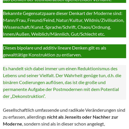
Bekannte Gegensatzpaare dieser Denkart der Moderne sind:
Mann/Frau, Freund/Feind, Natur/Kultur, Wildnis/Zivilisation,
Wissenschaft/Kunst, Sprache/Schrift, Chaos/Ordnung,
Innen/Außen, Weiblich/Männlich, Gut/Schlecht etc.
Dieses bipolare und additiv lineare Denken gilt es als
gewalttätige Konstruktion zu entlarven.
Es handelt sich dabei immer um einen Reduktionismus des
Lebens und seiner Vielfalt. Der Wahrheit genüge tun, d.h. die
binären Codierungen auflösen, das ist die große und
permanente Aufgabe der Postmodernen mit dem Potential
der „Dekonstruktion“.
Gesellschaftlich umfassende und radikale Veränderungen sind
zu erfassen, allerdings
nicht als Jenseits oder Nachher zur
Moderne
, sondern sind als in dieser schon angelegt,