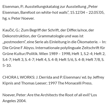
Eisenman, P.: Ausstellungskatalog zur Ausstellung „Peter
Eisenman, Barefoot on white-hot walls“, 15.12.’04 – 22.05.’05,
hg. v. Peter Noever.
Kaučić, G.: Zum Begriff der Schrift, der Differ/a/nce, der
Dekonstruktion, der Grammatologie und was ist
„postmodern“, eine Serie als Einleitung in die Ökomaterie. – In:
Die Grüne F Abyss. Internationale polylinguale Zeitschrift für
Grüne Kultur/Politik. Wien 1989 – 1998, Heft 1, S.2-4; Heft 2,
S.4-7; Heft 3, S. 4-7; Heft 4, S. 4-8; Heft 5/6, S. 4-8; Heft 7/8, S.
5-10.
CHORA L WORKS: J. Derrida and P. Eisenman/ ed. by Jeffrey
Kipnis and Thomas Leeser; 1997 The Monacelli Press.
Noever, Peter: Are the Architects the Root of all evil? Los
Angeles 2004.