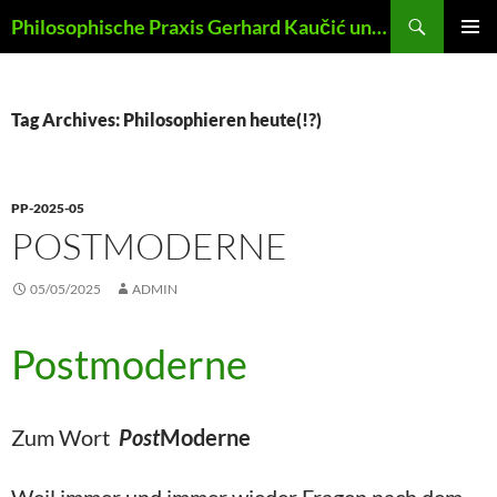
Skip
Search
Philosophische Praxis Gerhard Kaučić und Anna Lydia Huber
to
PRIMAR
content
MENU
Tag Archives: Philosophieren heute(!?)
PP-2025-05
POSTMODERNE
05/05/2025
ADMIN
Postmoderne
Zum Wort
Post
Moderne