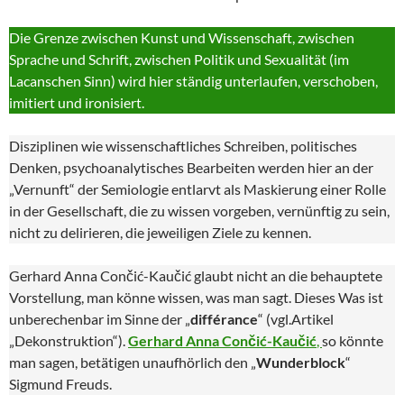
Die Grenze zwischen Kunst und Wissenschaft, zwischen
Sprache und Schrift, zwischen Politik und Sexualität (im
Lacanschen Sinn) wird hier ständig unterlaufen, verschoben,
imitiert und ironisiert.
Disziplinen wie wissenschaftliches Schreiben, politisches
Denken, psychoanalytisches Bearbeiten werden hier an der
„Vernunft“ der Semiologie entlarvt als Maskierung einer Rolle
in der Gesellschaft, die zu wissen vorgeben, vernünftig zu sein,
nicht zu delirieren, die jeweiligen Ziele zu kennen.
Gerhard Anna Cončić-Kaučić glaubt nicht an die behauptete
Vorstellung, man könne wissen, was man sagt. Dieses Was ist
unberechenbar im Sinne der „
différance
“ (vgl.Artikel
„Dekonstruktion“).
Gerhard Anna Cončić-Kaučić
,
so könnte
man sagen, betätigen unaufhörlich den „
Wunderblock
“
Sigmund Freuds.