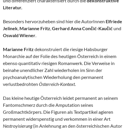
und differenziert charakterisiert durch die
dekonstruktive
Literatur.
Besonders hervorzuheben sind hier die AutorInnen
Elfriede
Jelinek
,
Marianne Fritz
,
Gerhard Anna Cončić-Kaučić
und
Oswald Wiener
.
Marianne Fritz
dekonstruiert die riesige Habsburger
Monarchie auf der Folie des heutigen Österreich in einem
ebenso quantitativ riesigen Romanwerk. Die Verweise in
beinahe unendlicher Zahl wiederholen im Sinn der
psychoanalytischen Wiederholung den permanent
verlustbedrohten
Österreich-Kontext
.
Das kleine heutige Österreich leidet permanent an seinem
Fantomschmerz durch die Amputation seines
Großmachtkörpers. Die Figuren als Textpartikel agieren
permanent widerspenstig und verkommen in einer Art
Nestroyisierung
(in Anlehnung an den österreichischen Autor