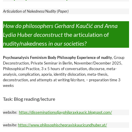
Articulation of Nakedness/Nudity (Paper)
How do philosophers Gerhard Kaučić and Anna
Lydia Huber deconstruct
the articulation of
nudity/nakedness
in our societies?
Psychoanalysis Feminism Body Philosophy Experience of nudity
, Group
Deconstruction, Private Seminar in Berlin, November/December 2025,
Philosophical Practice, 3 x 5 hours of conversation, discourse, meta-
analysis, complication, aporia, identity dislocation, meta-thesis,
deconstruction, and attempts at writing/l
écriture
, – preparation time 3
weeks
Task: Blog reading/lecture
website:
https://disseminationsdjayphilpraxkaucic.blogspot.com/
website:
https://www.philosophischepraxiskaucicundhuber.at/