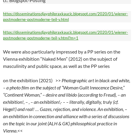
cf.: Blogspot-Posting
https://disseminationsdjayphilpraxkaucic.blogspot.com/2020/01/wiener-
postmoderne-postmoderne-teil-v.html
https://disseminationsdjayphilpraxkaucic.blogspot.com/2020/01/wiener-
postmoderne-postmoderne-teil-v.html?m=1
We were also particularly impressed by a PP series on the
Vienna exhibition “Naked Men” (2012) on the subject of
masculinity and public space, as well as the PP series
on the exhibition (2021) >>
Photographic art in black and white,
– a photo film on the subject of “Woman Guilt Innocence Desire,”
“Continent Woman,” – desire and libido (according to Freud), – an
exhibition!, – , – an exhibition!,- – – literally, digitally, truly (cf.
Hegel!) and real! … Gazes, rejection, and violence. An exhibition, –
an exhibition in connection and alliance with a series of discussions
on the topic in our joint (ALH & GK) philosophical practice in
Vienna
.<<