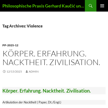
Skip
Search
Philosophische Praxis Gerhard Kaučić und Anna Lydia Huber
to
PRIMAR
content
MENU
Tag Archives: Violence
PP-2025-12
KÖRPER. ERFAHRUNG.
NACKTHEIT. ZIVILISATION.
12/15/2025
ADMIN
Körper. Erfahrung. Nacktheit. Zivilisation.
Artikulation der Nacktheit
( Paper, Dt./Engl.)