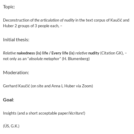
Topic:
Deconstruction of
the articulation of nudity
in the text corpus of Kaučić and
Huber 2 groups of 3 people each, –
Initial thesis:
Relative
nakedness (is) life /
Every life (is)
relative
nudity
(Citation GK), –
not only as an “
absolute metaphor
” (H. Blumenberg)
Moderation:
Gerhard Kaučić (on site and Anna L Huber via Zoom)
Goal
:
Insights (and a short acceptable paper/l
écriture
!)
(ÜS, G.K.)