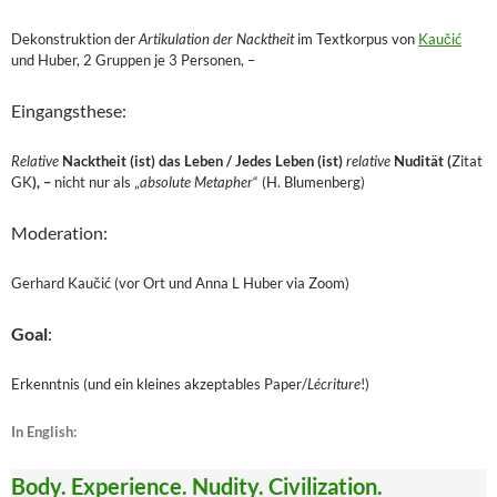
Dekonstruktion der
Artikulation der Nacktheit
im Textkorpus von
Kaučić
und Huber, 2 Gruppen je 3 Personen, –
Eingangsthese:
Relative
Nacktheit (ist) das Leben / Jedes Leben (ist)
relative
Nudität (
Zitat
GK
), –
nicht nur als „
absolute Metapher
“ (H. Blumenberg)
Moderation:
Gerhard Kaučić (vor Ort und Anna L Huber via Zoom)
Goal
:
Erkenntnis (und ein kleines akzeptables Paper/
Lécriture
!)
In English:
Body. Experience. Nudity. Civilization.