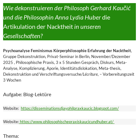
Wie dekonstruieren der Philosoph Gerhard Kaučić
und die Philosophin Anna Lydia Huber
die
Artikulation der Nacktheit
in unseren
Gesellschaften?
Psychoanalyse Feminismus Körperphilosophie Erfahrung der Nacktheit
,
Gruppe Dekonstruktion, Privat-Seminar in Berlin, November/Dezember
2025 , Philosophische Praxis, 3 x 5 Stunden Gespräch, Diskurs, Meta-
Analyse, Komplizierung, Aporie, Identitätsdislokation, Meta-thesis,
Dekonstruktion und Verschriftungsversuche/
Lécriture
, – Vorbereitungszeit
3 Wochen
Aufgabe: Blog-Lektüre
Website:
https://disseminationsdjayphilpraxkaucic.blogspot.com/
Website:
https://www.philosophischepraxiskaucicundhuber.at/
Thema: