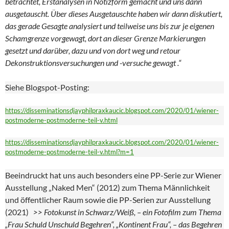
betrachtet, Erstanalysen in Notizform gemacht und uns dann
ausgetauscht. Über dieses Ausgetauschte haben wir dann diskutiert,
das gerade Gesagte analysiert und teilweise uns bis zur je eigenen
Schamgrenze vorgewagt, dort an dieser Grenze Markierungen
gesetzt und darüber, dazu und von dort weg und retour
Dekonstruktionsversuchungen und -versuche gewagt .“
Siehe Blogspot-Posting:
https://disseminationsdjayphilpraxkaucic.blogspot.com/2020/01/wiener-
postmoderne-postmoderne-teil-v.html
https://disseminationsdjayphilpraxkaucic.blogspot.com/2020/01/wiener-
postmoderne-postmoderne-teil-v.html?m=1
Beeindruckt hat uns auch besonders eine PP-Serie zur Wiener
Ausstellung „Naked Men“ (2012) zum Thema Männlichkeit
und öffentlicher Raum sowie die PP-Serien zur Ausstellung
(2021)
>> Fotokunst in Schwarz/Weiß, – ein Fotofilm zum Thema
„Frau Schuld Unschuld Begehren“, „Kontinent Frau“, – das Begehren