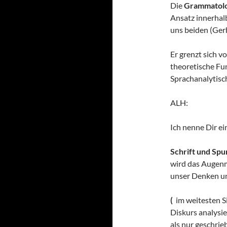
Die
Grammatolog
Ansatz innerhal
uns beiden (Ger
Er grenzt sich 
theoretische Fu
Sprachanalytisc
ALH:
Ich nenne Dir ei
Schrift und Spu
wird das Augenm
unser Denken un
(
im weitesten S
Diskurs analysi
als nur geschrie