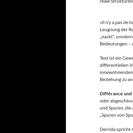
reale Strukturen 
«Il n’y a pas de 
Leugnung der Rea
„nackt“, sondern
Bedeutungen – a
Text ist ein Gew
differentiellen 
innewohnenden S
Beziehung zu an
Différance und
oder abgeschlos
und Spuren, die 
„Spuren von Sp
Derrida spricht 