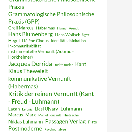
Praxis
Grammatologische Philosophische
Praxis (GPP)
Greil Marcus
Habermas
Hannah Arendt
Hans Blumenberg
Hans Wollschläger
Hegel
Hélène Cixous
Identitätsdislokation
Inkommunikabilität
instrumentelle Vernunft (Adorno -
Horkheimer)
Jacques Derrida
Kant
Judith Butler
Klaus Theweleit
kommunikative Vernunft
(Habermas)
Kritik der reinen Vernunft (Kant
- Freud - Luhmann)
Luhmann
Lacan
Liesl Ujvary
Leibniz
Marcus
Marx
Nietzsche
Michel Foucault
Passagen Verlag
Niklas Luhmann
Plato
Postmoderne
Psychoanalyse