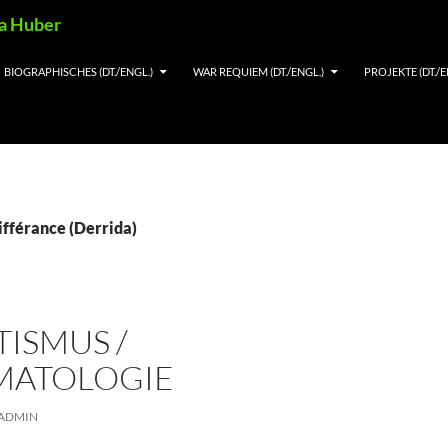
ia Huber
BIOGRAPHISCHES (DT./ENGL.)
WAR REQUIEM (DT./ENGL.)
PROJEKTE (DT./E
ifférance (Derrida)
ISMUS /
ATOLOGIE
ADMIN