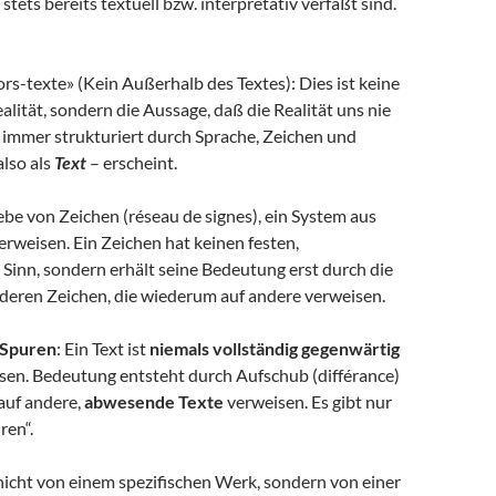
stets bereits textuell bzw. interpretativ verfaßt sind.
hors-texte» (Kein Außerhalb des Textes): Dies ist keine
lität, sondern die Aussage, daß die Realität uns nie
 immer strukturiert durch Sprache, Zeichen und
lso als
Text
– erscheint.
ebe von Zeichen (réseau de signes), ein System aus
Verweisen. Ein Zeichen hat keinen festen,
inn, sondern erhält seine Bedeutung erst durch die
deren Zeichen, die wiederum auf andere verweisen.
 Spuren
: Ein Text ist
niemals vollständig gegenwärtig
sen. Bedeutung entsteht durch Aufschub (différance)
auf andere,
abwesende Texte
verweisen. Es gibt nur
uren“.
nicht von einem spezifischen Werk, sondern von einer