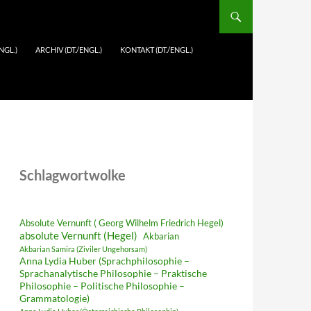
NGL.)
ARCHIV (DT./ENGL.)
KONTAKT (DT./ENGL.)
Schlagwortwolke
Absolute Vernunft ( Georg Wilhelm Friedrich Hegel)
absolute Vernunft (Hegel)
Akbarian
Akbarian Samira (Ziviler Ungehorsam)
Anna Lydia Huber (Sprachphilosophie –
Sprachanalytische Philosophie – Praktische
Philosophie – Politische Philosophie –
Grammatologie)