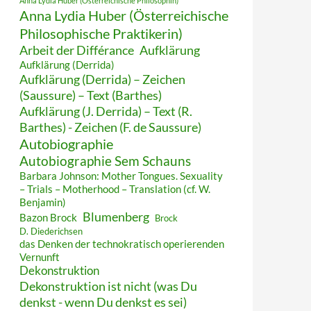
Anna Lydia Huber (Österreichische Philosophin)
Anna Lydia Huber (Österreichische
Philosophische Praktikerin)
Arbeit der Différance
Aufklärung
Aufklärung (Derrida)
Aufklärung (Derrida) – Zeichen
(Saussure) – Text (Barthes)
Aufklärung (J. Derrida) – Text (R.
Barthes) - Zeichen (F. de Saussure)
Autobiographie
Autobiographie Sem Schauns
Barbara Johnson: Mother Tongues. Sexuality
– Trials – Motherhood – Translation (cf. W.
Benjamin)
Blumenberg
Bazon Brock
Brock
D. Diederichsen
das Denken der technokratisch operierenden
Vernunft
Dekonstruktion
Dekonstruktion ist nicht (was Du
denkst - wenn Du denkst es sei)