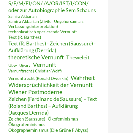
S/E/M/EI/ON/ /A/OR/IST/I/CON/
oder zur Autobiographie Sem Schauns
Samira Akbarian
Samira Akbarian (Ziviler Ungehorsam als
Verfassungsinterpretation)
technokratisch operierende Vernunft
Text (R. Barthes)
Text (R. Barthes) - Zeichen (Saussure) -
Aufklärung (Derrida)
theoretische Vernunft
Theweleit
Vernunft
Ubw
Ujvary
Vernunftrecht ( Christian Wolff)
Wahrheit
Vernunftrecht (Ronald Dworkin)
Widersprüchlichkeit der Vernunft
Wiener Postmoderne
Zeichen (Ferdinand de Saussure) – Text
(Roland Barthes) – Aufklärung
(Jacques Derrida)
Zeichen (Saussure)
Ökofeminismus
Ökografeminismus
Ökographeminismus (Die Grüne F Abyss)