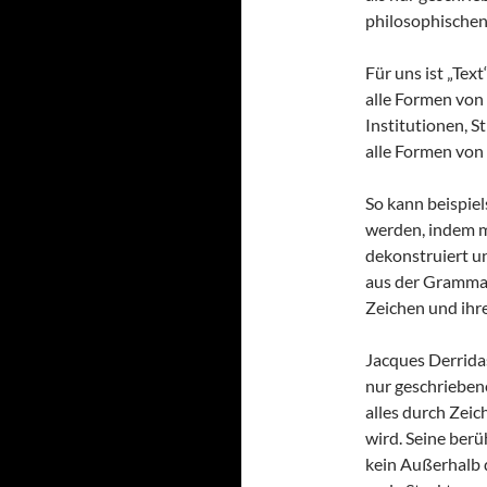
philosophischen
Für uns ist „Tex
alle Formen von 
Institutionen, S
alle Formen von
So kann beispiel
werden, indem m
dekonstruiert u
aus der Grammat
Zeichen und ihr
Jacques Derridas
nur geschrieben
alles durch Zei
wird. Seine berü
kein Außerhalb d