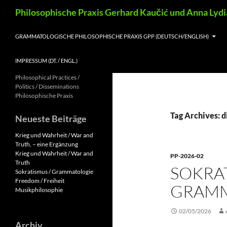
Skip
Search
Philosophische Praxis Gerhard Kaučić und Anna Lyd
to
content
GRAMMATOLOGISCHE PHILOSOPHISCHE PRAXIS GPP (DEUTSCH/ENGLISH)
IMPRESSUM (DT. / ENGL.)
Philosophical Practices /
Politics / Disseminations
Philosophische Praxis
Tag Archives: d
Neueste Beiträge
Krieg und Wahrheit / War and
Truth, – eine Ergänzung
Krieg und Wahrheit / War and
PP-2026-02
Truth
SOKRAT
Sokratismus / Grammatologie
Freedom / Freiheit
GRAMM
Musikphilosophie
02/05/2026
Archiv