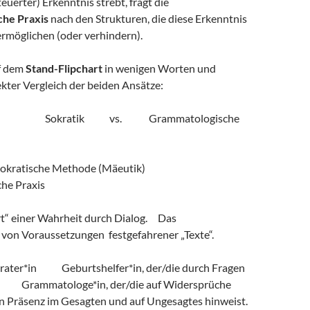
euerter) Erkenntnis strebt, fragt die
he Praxis
nach den Strukturen, die diese Erkenntnis
ermöglichen (oder verhindern).
uf dem
Stand-Flipchart
in wenigen Worten und
kter Vergleich der beiden Ansätze:
ratik vs. Grammatologische
atische Methode (Mäeutik)
he Praxis
t“ einer Wahrheit durch Dialog. Das
von Voraussetzungen festgefahrener „Texte“.
rater*in Geburtshelfer*in, der/die durch Fragen
. Grammatologe*in, der/die auf Widersprüche
n Präsenz im Gesagten und auf Ungesagtes hinweist.