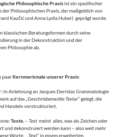
ische Philosophische Praxis
ist ein spezifischer
b der Philosophischen Praxis, der maßgeblich von
hard Kaučić und Anna Lydia Huber) geprägt wurde.
von klassischen Beratungsformen durch seine
ndierung in der Dekonstruktion und der
hen Philosophie ab.
n paar
Kernmerkmale unserer Praxis
:
r:
In Anlehnung an Jacques Derridas Grammatologie
erk auf das „Geschriebene/die
Textur
“ gelegt, die
d Handeln vorstrukturiert.
inne:
Texte
, –
Text
meint alles, was als Zeichen oder
ert und dekonstruiert werden kann – also weit mehr
bene Worte. „Text“ in einem erweiterten,