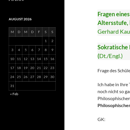
Fragen eines
AUGUST 2026
Altersstufe
Gerhard Kau
M
D
M
D
F
S
S
1
2
Sokratische
3
4
5
6
7
8
9
(
Dt./Engl.)
10
11
12
13
14
15
16
17
18
19
20
21
22
23
Frage des Schüle
24
25
26
27
28
29
30
Ich habe in Ihre
31
noch nicht so ga
« Feb
Philosophischen
Philosophischen
GK: