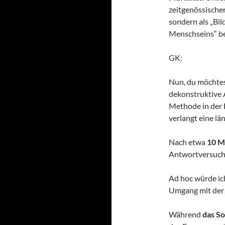
zeitgenössischer
sondern als „Bi
Menschseins“ be
GK:
Nun, du möchtes
dekonstruktive 
Methode in der 
verlangt eine l
Nach etwa
10 M
Antwortversuch
Ad hoc würde ic
Umgang mit der
Während
das S