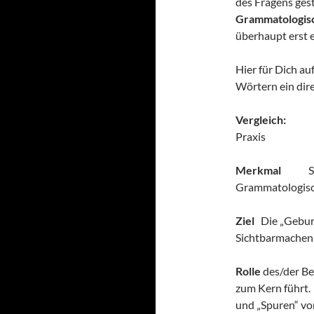
des Fragens gest
Grammatologisc
überhaupt erst 
Hier für Dich a
Wörtern ein dire
Vergleich:
Sok
Praxis
Merkmal
Sokr
Grammatologisc
Ziel
Die „Gebur
Sichtbarmachen 
Rolle
des/der Be
zum Kern führt
und „Spuren“ vo