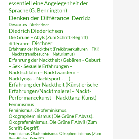
essentiell eine Angelegenheit der
Sprache (G. Bennington)
Denken der Différance
Derrida
Descartes
Diederichsen
Diedrich Diederichsen
Die Grüne F Abyß (Zum Schrift-Begriff)
Dischner
différance
Erfahrung der Nacktheit (Freikörperkulturen – FKK
– Nacktstrandbesuche – Naturismus)
Erfahrung der Nacktheit (Gebären - Geburt
– Sex - Sexuelle Erfahrungen –
Nacktschlafen – Nacktwandern –
Nacktyoga – Nacktsport - … )
Erfahrung der Nacktheit (Künstlerische
Erfahrungen/Nacktmalerei – Nackt-
Performancekunst – Nackttanz-Kunst)
Feminismus
Feminismus. Ökofeminismus.
Ökographeminismus (Die Grüne F Abyss).
Ökografeminismus. Die Grüne F Abyß (Zum
Schrift-Begriff)
Feminismus Ökofeminismus Oikopheminismus (Zum
Begriff der „Schrift“)