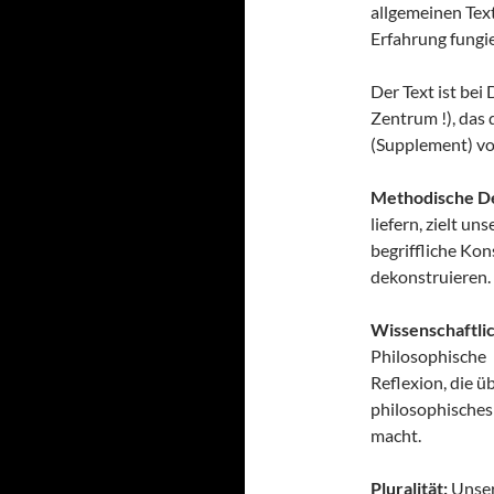
allgemeinen Text
Erfahrung fungie
Der Text ist bei
Zentrum !), das
(Supplement) vo
Methodische D
liefern, zielt u
begriffliche Kon
dekonstruieren.
Wissenschaftli
Philosophische P
Reflexion, die 
philosophisches 
macht.
Pluralität:
Unsere