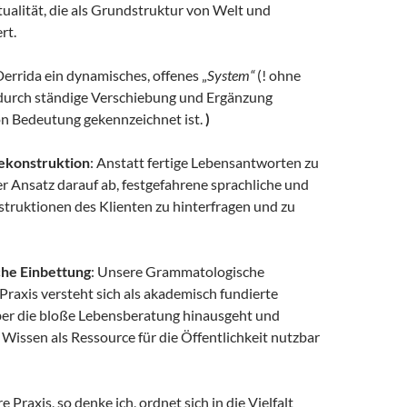
ualität, die als Grundstruktur von Welt und
rt.
 Derrida ein dynamisches, offenes „
System“
(! ohne
 durch ständige Verschiebung und Ergänzung
n Bedeutung gekennzeichnet ist.
)
ekonstruktion
: Anstatt fertige Lebensantworten zu
nser Ansatz darauf ab, festgefahrene sprachliche und
struktionen des Klienten zu hinterfragen und zu
che Einbettung
: Unsere Grammatologische
raxis versteht sich als akademisch fundierte
über die bloße Lebensberatung hinausgeht und
Wissen als Ressource für die Öffentlichkeit nutzbar
 Praxis, so denke ich, ordnet sich in die Vielfalt