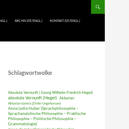
NGL.)
ARCHIV (DT./ENGL.)
KONTAKT (DT./ENGL.)
Schlagwortwolke
Absolute Vernunft ( Georg Wilhelm Friedrich Hegel)
absolute Vernunft (Hegel)
Akbarian
Akbarian Samira (Ziviler Ungehorsam)
Anna Lydia Huber (Sprachphilosophie –
Sprachanalytische Philosophie – Praktische
Philosophie – Politische Philosophie –
Grammatologie)