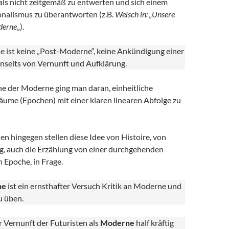
ls nicht zeitgemäß zu entwerten und sich einem
ionalismus zu überantworten (z.B.
Welsch in: „Unsere
derne
„).
 ist keine „Post-Moderne“, keine Ankündigung einer
nseits von Vernunft und Aufklärung.
he der Moderne ging man daran, einheitliche
äume (Epochen) mit einer klaren linearen Abfolge zu
n hingegen stellen diese Idee von Histoire, von
g, auch die Erzählung von einer durchgehenden
n Epoche, in Frage.
ne
ist ein ernsthafter Versuch Kritik an Moderne und
u üben.
 Vernunft der Futuristen als
Moderne
half kräftig