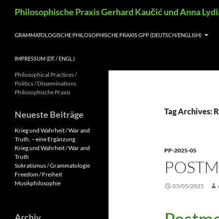
Skip
Search
Philosophische Praxis Gerhard Kaučić und Anna Lyd
to
content
GRAMMATOLOGISCHE PHILOSOPHISCHE PRAXIS GPP (DEUTSCH/ENGLISH)
IMPRESSUM (DT. / ENGL.)
Philosophical Practices /
Politics / Disseminations
Philosophische Praxis
Tag Archives: 
Neueste Beiträge
Krieg und Wahrheit / War and
Truth, – eine Ergänzung
Krieg und Wahrheit / War and
PP-2025-05
Truth
POST
Sokratismus / Grammatologie
Freedom / Freiheit
Musikphilosophie
05/05/2025
Archiv