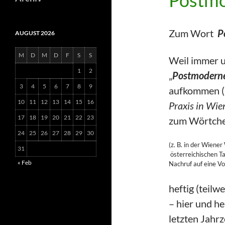
Postm
Zum Wort
P
AUGUST 2026
M
D
M
D
F
S
S
Weil immer 
1
2
„
Postmodern
3
4
5
6
7
8
9
aufkommen (
10
11
12
13
14
15
16
Praxis in Wie
17
18
19
20
21
22
23
zum Wörtche
24
25
26
27
28
29
30
(z. B. in der Wiene
31
österreichischen T
« Feb
Nachruf auf eine Vo
heftig (teilw
– hier und he
letzten Jahr