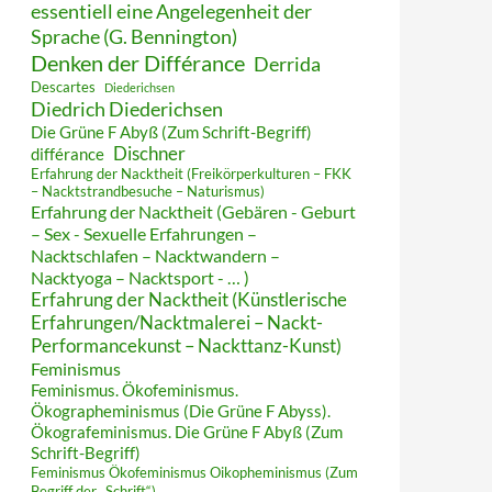
essentiell eine Angelegenheit der
Sprache (G. Bennington)
Denken der Différance
Derrida
Descartes
Diederichsen
Diedrich Diederichsen
Die Grüne F Abyß (Zum Schrift-Begriff)
Dischner
différance
Erfahrung der Nacktheit (Freikörperkulturen – FKK
– Nacktstrandbesuche – Naturismus)
Erfahrung der Nacktheit (Gebären - Geburt
– Sex - Sexuelle Erfahrungen –
Nacktschlafen – Nacktwandern –
Nacktyoga – Nacktsport - … )
Erfahrung der Nacktheit (Künstlerische
Erfahrungen/Nacktmalerei – Nackt-
Performancekunst – Nackttanz-Kunst)
Feminismus
Feminismus. Ökofeminismus.
Ökographeminismus (Die Grüne F Abyss).
Ökografeminismus. Die Grüne F Abyß (Zum
Schrift-Begriff)
Feminismus Ökofeminismus Oikopheminismus (Zum
Begriff der „Schrift“)