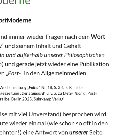
oderne
ost
Moderne
und immer wieder Fragen nach dem
Wort
e
“ und seinem Inhalt und Gehalt
in und außerhalb unserer Philosophischen
n
) und gerade jetzt wieder eine Publikation
n „
Post-
“ in den Allgemeinmedien
r Wochenzeitung „
Falter
“ Nr. 18, S. 33, z. B. in der
ageszeitung „
Der Standard
“ u. v. a. zu
Dieter Thomä
: Post-,
rsilbe. Berlin 2025, Suhrkamp Verlag)
eise mit viel Unverstand) besprochen wird,
ute wieder einmal (wie schon so oft in den
zehnten!) eine Antwort von
unserer
Seite.