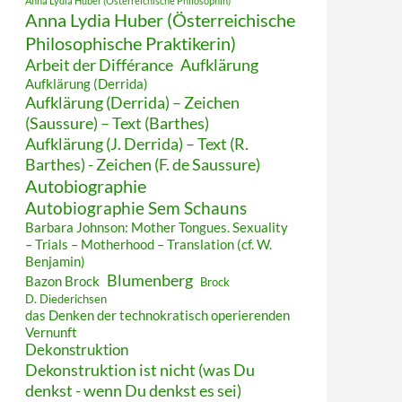
Anna Lydia Huber (Österreichische Philosophin)
Anna Lydia Huber (Österreichische
Philosophische Praktikerin)
Arbeit der Différance
Aufklärung
Aufklärung (Derrida)
Aufklärung (Derrida) – Zeichen
(Saussure) – Text (Barthes)
Aufklärung (J. Derrida) – Text (R.
Barthes) - Zeichen (F. de Saussure)
Autobiographie
Autobiographie Sem Schauns
Barbara Johnson: Mother Tongues. Sexuality
– Trials – Motherhood – Translation (cf. W.
Benjamin)
Blumenberg
Bazon Brock
Brock
D. Diederichsen
das Denken der technokratisch operierenden
Vernunft
Dekonstruktion
Dekonstruktion ist nicht (was Du
denkst - wenn Du denkst es sei)