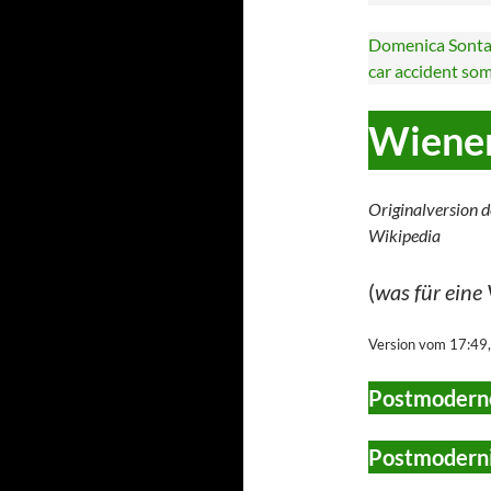
Domenica Sontag
car accident some
Wiene
Originalversion d
Wikipedia
(
was für eine
Version vom 17:49
Postmoderne
Postmoderni