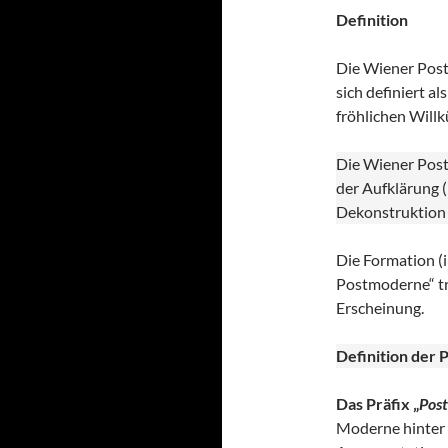
Definition
Die Wiener Post
sich definiert a
fröhlichen Willk
Die Wiener Postm
der Aufklärung (
Dekonstruktion (
Die Formation (i
Postmoderne“ tri
Erscheinung.
Definition der 
Das Präfix „
Post
Moderne hinter s