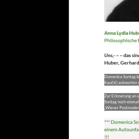
Anna Lydia Hub
Philosophische P
Uns
,- – – das s
Huber, Gerhard
Domenica Sontag le
Kaučić) antworten m
Zur Erinnerung an u
Sontag noch einmal 
„Wiener Postmoder
*** Domenica So
einem Autounfal
!!!