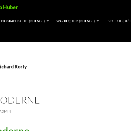
ia Huber
BIOGRAPHISCHES (DT./ENGL.)
WAR REQUIEM (DT./ENGL.)
PROJEKTE (DT./E
Richard Rorty
MODERNE
ADMIN