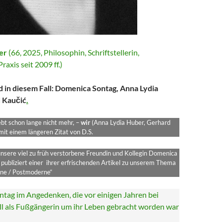
er
(66, 2025, Philosophin, Schriftstellerin,
raxis seit 2009 ff.)
ind in diesem Fall: Domenica Sontag, Anna Lydia
 Kaučić
.
bt schon lange nicht mehr, –
wir
(Anna Lydia Huber, Gerhard
it einem längeren Zitat von D.S.
nsere viel zu früh verstorbene Freundin und Kollegin Domenica
publiziert einer ihrer erfrischenden Artikel zu unserem Thema
ne / Postmoderne“
ntag im Angedenken, die vor einigen Jahren bei
l als Fußgängerin um ihr Leben gebracht worden war