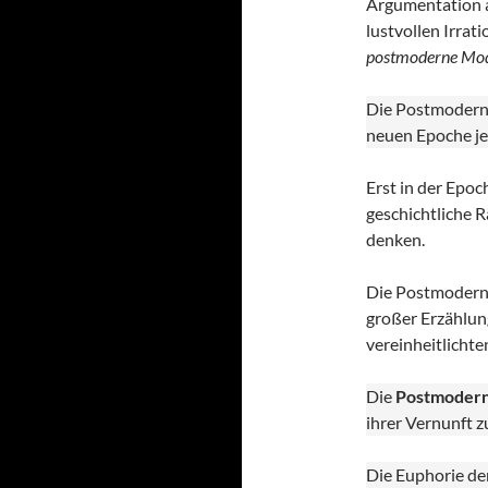
Argumentation a
lustvollen Irrat
postmoderne Mo
Die Postmoderne
neuen Epoche je
Erst in der Epoc
geschichtliche R
denken.
Die Postmoderne
großer Erzählun
vereinheitlichte
Die
Postmoder
ihrer Vernunft z
Die Euphorie der