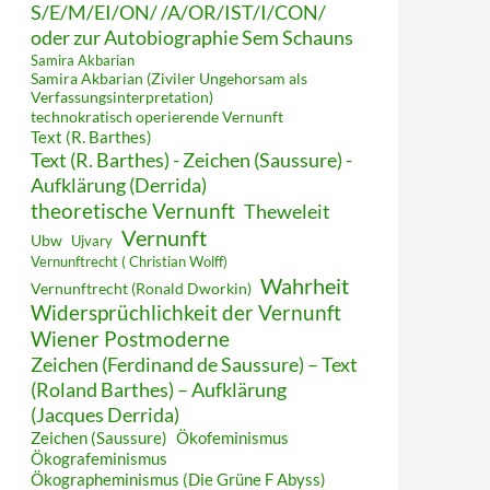
S/E/M/EI/ON/ /A/OR/IST/I/CON/
oder zur Autobiographie Sem Schauns
Samira Akbarian
Samira Akbarian (Ziviler Ungehorsam als
Verfassungsinterpretation)
technokratisch operierende Vernunft
Text (R. Barthes)
Text (R. Barthes) - Zeichen (Saussure) -
Aufklärung (Derrida)
theoretische Vernunft
Theweleit
Vernunft
Ubw
Ujvary
Vernunftrecht ( Christian Wolff)
Wahrheit
Vernunftrecht (Ronald Dworkin)
Widersprüchlichkeit der Vernunft
Wiener Postmoderne
Zeichen (Ferdinand de Saussure) – Text
(Roland Barthes) – Aufklärung
(Jacques Derrida)
Zeichen (Saussure)
Ökofeminismus
Ökografeminismus
Ökographeminismus (Die Grüne F Abyss)