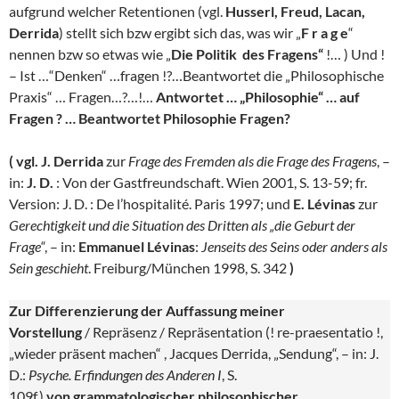
aufgrund welcher Retentionen (vgl.
Husserl, Freud, Lacan,
Derrida
) stellt sich bzw ergibt sich das, was wir „
F r a g e
“
nennen bzw so etwas wie „
Die Politik des Fragens“
!… ) Und !
– Ist …“Denken“ …fragen !?…Beantwortet die „Philosophische
Praxis“ … Fragen…?…!…
Antwortet … „Philosophie“ … auf
Fragen ? … Beantwortet Philosophie Fragen?
( vgl. J. Derrida
zur
Frage des Fremden als die Frage des Fragens
, –
in:
J. D.
: Von der Gastfreundschaft. Wien 2001, S. 13-59; fr.
Version: J. D. : De l’hospitalité. Paris 1997; und
E. Lévinas
zur
Gerechtigkeit und die Situation des Dritten als „die Geburt der
Frage“
, – in:
Emmanuel Lévinas
:
Jenseits des Seins oder anders als
Sein geschieht
. Freiburg/München 1998, S. 342
)
Zur Differenzierung der Auffassung meiner
Vorstellung
/ Repräsenz / Repräsentation (! re-praesentatio !,
„wieder präsent machen“ , Jacques Derrida, „Sendung“, – in: J.
D.:
Psyche. Erfindungen des Anderen I
, S.
109f.)
von grammatologischer philosophischer