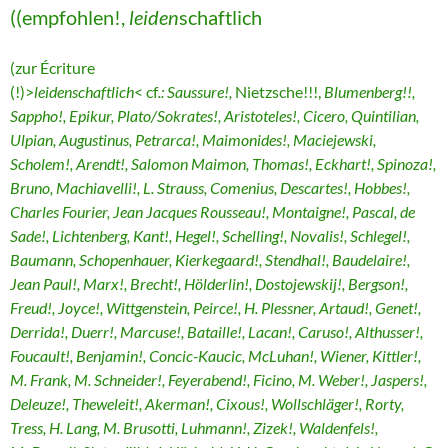
((empfohlen!,
leiden
schaftlich
(zur Écriture
(!)>
leidenschaftlich
< cf
.: Saussure!,
Nietzsche!!!,
Blumenberg!!,
Sappho!, Epikur, Plato/Sokrates!, Aristoteles!, Cicero, Quintilian,
Ulpian, Augustinus, Petrarca!, Maimonides!, Maciejewski,
Scholem!, Arendt!, Salomon Maimon, Thomas!, Eckhart!, Spinoza!,
Bruno, Machiavelli!, L. Strauss, Comenius, Descartes!, Hobbes!,
Charles Fourier, Jean Jacques Rousseau!, Montaigne!, Pascal, de
Sade!, Lichtenberg, Kant!, Hegel!, Schelling!, Novalis!, Schlegel!,
Baumann, Schopenhauer, Kierkegaard!, Stendhal!, Baudelaire!,
Jean Paul!, Marx!, Brecht!, Hölderlin!, Dostojewskij!, Bergson!,
Freud!, Joyce!, Wittgenstein, Peirce!, H. Plessner, Artaud!, Genet!,
Derrida!, Duerr!, Marcuse!, Bataille!, Lacan!, Caruso!, Althusser!,
Foucault!, Benjamin!, Concic-Kaucic, McLuhan!, Wiener, Kittler!,
M. Frank, M. Schneider!, Feyerabend!, Ficino, M. Weber!, Jaspers!,
Deleuze!, Theweleit!, Akerman!, Cixous!, Wollschläger!, Rorty,
Tress, H. Lang, M. Brusotti, Luhmann!, Zizek!, Waldenfels!,