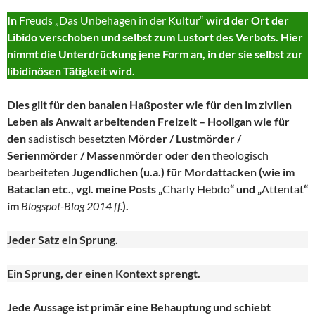
In
Freuds „Das Unbehagen in der Kultur“
wird der Ort der
Libido verschoben und selbst zum Lustort des Verbots. Hier
nimmt die Unterdrückung jene Form an, in der sie selbst zur
libidinösen Tätigkeit wird.
Dies gilt für den banalen Haßposter wie für den im zivilen
Leben als Anwalt arbeitenden Freizeit – Hooligan wie für
den
sadistisch besetzten
Mörder / Lustmörder /
Serienmörder / Massenmörder oder den
theologisch
bearbeiteten
Jugendlichen (u.a.) für Mordattacken (wie im
Bataclan etc., vgl. meine Posts „
Charly Hebdo
“ und „
Attentat
“
im
Blogspot-Blog 2014 ff.
).
Jeder Satz ein Sprung.
Ein Sprung, der einen Kontext sprengt.
Jede Aussage ist primär eine Behauptung und schiebt