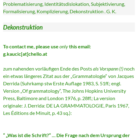
Problematisierung, Identitätsdislokation, Subjektivierung,
Formalisierung, Komplizierung, Dekonstruktion . G. K.
Dekonstruktion
To contact me, please use
only
this email:
g.kaucic[at]chello.at
zum nahenden vorläufigen Ende des Posts
als Vorspann (!)
noch
ein etwas längeres Zitat aus der „Grammatologie“ von Jacques
Derrida (Suhrkamp stw Erste Auflage 1983, S. 51ff.; engl.
Version „Of grammatology“, The Johns Hopkins University
Press, Baltimore and London 1976, p. 28ff.; La version
originale: J. Derrida: DE LA GRAMMATOLOGIE, Paris 1967,
Les Éditions de Minuit, p. 43 sq.):
“ „Was ist die Schrift?“ … Die Frage nach dem Ursprung der