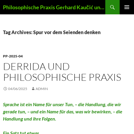
Skip
Search
Philosophische Praxis Gerhard Kaučić und Anna Lydia Huber
to
PRIMAR
content
MENU
Tag Archives: Spur vor dem Seienden denken
PP-2025-04
DERRIDA UND
PHILOSOPHISCHE PRAXIS
04/06/2025
ADMIN
Sprache ist ein Name für unser Tun, – die Handlung, die wir
gerade tun, – und ein Name für das, was wir bewirken, – die
Handlung und ihre Folgen.
Ein Satz tut etwas
.