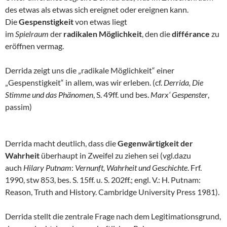
des etwas als etwas sich ereignet oder ereignen kann.
Die
Gespenstigkeit
von etwas liegt
im
Spielraum
der
radikalen Möglichkeit
, den die
différance
zu
eröffnen vermag.
Derrida zeigt uns die „radikale Möglichkeit“ einer
„Gespenstigkeit“ in allem, was wir erleben. (cf.
Derrida, Die
Stimme und das Phänomen
, S. 49ff. und bes.
Marx‘ Gespenster
,
passim)
Derrida macht deutlich, dass die
Gegenwärtigkeit der
Wahrheit
überhaupt in Zweifel zu ziehen sei (vgl.dazu
auch
Hilary Putnam
:
Vernunft, Wahrheit und Geschichte
. Frf.
1990, stw 853, bes. S. 15ff. u. S. 202ff.; engl. V.: H. Putnam:
Reason, Truth and History. Cambridge University Press 1981).
Derrida stellt die zentrale Frage nach dem Legitimationsgrund,