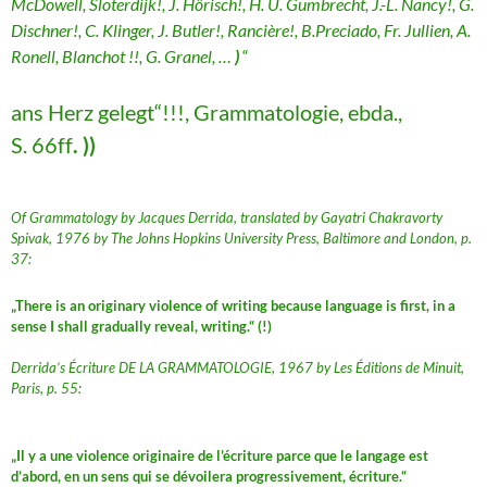
McDowell, Sloterdijk!, J. Hörisch!, H. U. Gumbrecht, J.-L. Nancy!, G.
Dischner!, C. Klinger, J. Butler!, Rancière!, B.Preciado, Fr. Jullien, A.
Ronell, Blanchot !!, G. Granel, …
)
“
ans Herz gelegt“!!!, Grammatologie, ebda.,
S. 66ff
. ))
Of Grammatology by Jacques Derrida, translated by Gayatri Chakravorty
Spivak, 1976 by The Johns Hopkins University Press, Baltimore and London, p.
37:
„There is an originary violence of writing because language is first, in a
sense I shall gradually reveal, writing.“ (!)
Derrida’s Écriture DE LA GRAMMATOLOGIE, 1967 by Les Éditions de Minuit,
Paris, p. 55:
„Il y a une violence originaire de l’écriture parce que le langage est
d’abord, en un sens qui se dévoilera progressivement, écriture.“