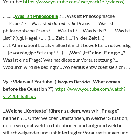
Youtube:
https://www.youtube.com/user/gack157/videos
)
……….
Was i s t Philosophie
?
… Was ist Philosophische
…“Praxis“ ? … Was ist
philosophische
Praxis. ….. Was ist
philosophische Praxis? ….. Was i s t ? … Was ist ist? …… Was ist
„ist“ ? (vgl. Hegel!) ….. ((…!Zeit!!!…“in“ der Zeit !…)
…..!!Affirmation!!, … als vielleicht nicht bewußte!… notwendig
!…je vorgängige Setzung!!!…)…..
„Was“ „ist“ eine „F r a g e „?
……
Was ist eine Frage? Was hat diese zur Voraussetzung ?…
Wodurch wird sie bedingt?…Wo heraus entwickelt sie sich? …
Vgl.:
Video auf Youtube
: (
Jacques Derrida
,
„What comes
before the Question ?“)
https://www.youtube.com/watch?
v=Z2bPTs8fspk
..
.Welche „Kontexte“ führen zu dem, was wir „F r a g e“
nennen ?
… Unter welchen Umständen, in welcher Situation,
durch wen, mit welchen Intentionen und aufgrund welcher
stillschweigender und unhinterfragter Voraussetzungen und