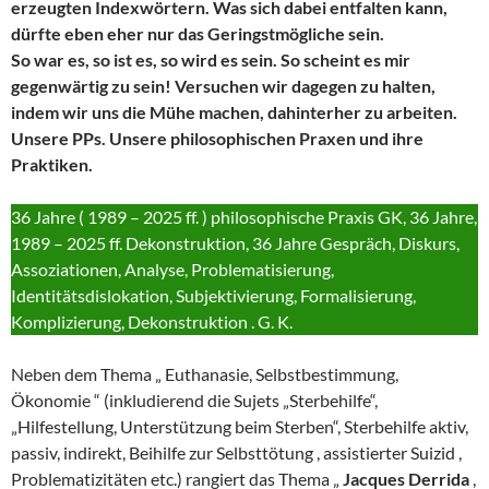
erzeugten Indexwörtern. Was sich dabei entfalten kann,
dürfte eben eher nur das Geringstmögliche sein.
So war es, so ist es, so wird es sein. So scheint es mir
gegenwärtig zu sein! Versuchen wir dagegen zu halten,
indem wir uns die Mühe machen, dahinterher zu arbeiten.
Unsere PPs. Unsere philosophischen Praxen und ihre
Praktiken.
36 Jahre ( 1989 – 2025 ff. ) philosophische Praxis GK, 36 Jahre,
1989 – 2025 ff. Dekonstruktion, 36 Jahre Gespräch, Diskurs,
Assoziationen, Analyse, Problematisierung,
Identitätsdislokation, Subjektivierung, Formalisierung,
Komplizierung, Dekonstruktion . G. K.
Neben dem Thema „ Euthanasie, Selbstbestimmung,
Ökonomie “ (inkludierend die Sujets „Sterbehilfe“,
„Hilfestellung, Unterstützung beim Sterben“, Sterbehilfe aktiv,
passiv, indirekt, Beihilfe zur Selbsttötung , assistierter Suizid ,
Problematizitäten etc.) rangiert das Thema „
Jacques Derrida
,