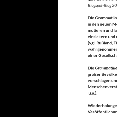
Blogspot-Blog 201
Die Grammatike
in den neuen M
mutieren und l
einsickern und 
(vgl. Rußland, 
wahrgenommene
einer Gesellsch
Die
Grammatiken
großer Bevölker
vorschlagen und
Menschenversta
u.a.).
Wiederholungen
Veröffentlichu