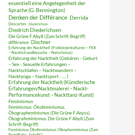
essentiell eine Angelegenheit der
Sprache (G. Bennington)
Denken der Différance
Derrida
Descartes
Diederichsen
Diedrich Diederichsen
Die Grüne F Abyß (Zum Schrift-Begriff)
Dischner
différance
Erfahrung der Nacktheit (Freikörperkulturen – FKK
– Nacktstrandbesuche – Naturismus)
Erfahrung der Nacktheit (Gebären - Geburt
– Sex - Sexuelle Erfahrungen –
Nacktschlafen – Nacktwandern –
Nacktyoga – Nacktsport - … )
Erfahrung der Nacktheit (Künstlerische
Erfahrungen/Nacktmalerei – Nackt-
Performancekunst – Nackttanz-Kunst)
Feminismus
Feminismus. Ökofeminismus.
Ökographeminismus (Die Grüne F Abyss).
Ökografeminismus. Die Grüne F Abyß (Zum
Schrift-Begriff)
Feminismus Ökofeminismus Oikopheminismus (Zum
Begriff der „Schrift“)