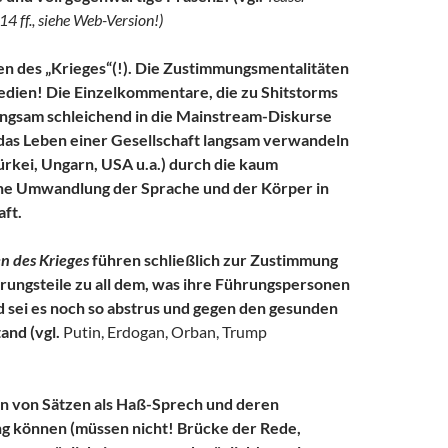
4 ff., siehe Web-Version!)
n des „Krieges“(!). Die Zustimmungsmentalitäten
edien! Die Einzelkommentare, die zu Shitstorms
angsam schleichend in die Mainstream-Diskurse
das Leben einer Gesellschaft langsam verwandeln
Türkei, Ungarn, USA u.a.) durch die kaum
 Umwandlung der Sprache und der Körper in
aft.
 des Krieges
führen schließlich zur Zustimmung
ungsteile zu all dem, was ihre Führungspersonen
 sei es noch so abstrus und gegen den gesunden
nd (vgl.
Putin, Erdogan, Orban, Trump
 von Sätzen als Haß-Sprech und deren
ng können (müssen nicht! Brücke der Rede,