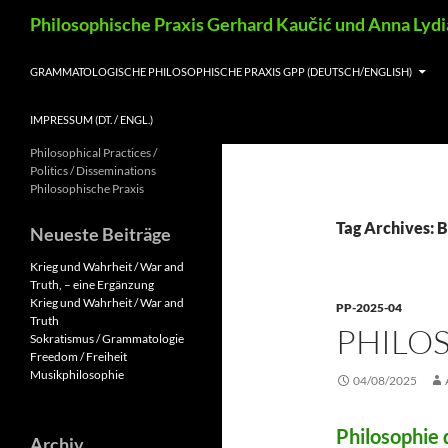
Skip
Search
Philosophische Praxis Gerhard Kaučić und Anna Lyd
to
content
GRAMMATOLOGISCHE PHILOSOPHISCHE PRAXIS GPP (DEUTSCH/ENGLISH)
IMPRESSUM (DT. / ENGL.)
Philosophical Practices /
Politics / Disseminations
Philosophische Praxis
Tag Archives: 
Neueste Beiträge
Krieg und Wahrheit / War and
Truth, – eine Ergänzung
Krieg und Wahrheit / War and
PP-2025-04
Truth
PHILOS
Sokratismus / Grammatologie
Freedom / Freiheit
Musikphilosophie
04/08/2025
Philosophie
Archiv