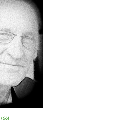
ć
(66)