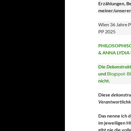
Erzählungen, Be
meiner/unserer
Wien 36 Jahre P
PP 2025
PHILOSOPHISC
& ANNA LYDIA
Die
Dekonstrukt
und
Blogspot-Bl
nicht.
Diese
dekonstru
Verantwortlichk
Das nenne ich d
im jeweiligen H
gibt nie die vol