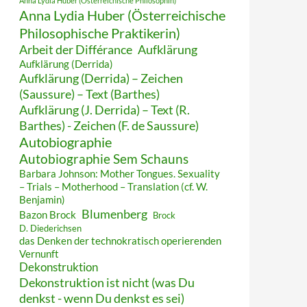
Anna Lydia Huber (Österreichische Philosophin)
Anna Lydia Huber (Österreichische
Philosophische Praktikerin)
Arbeit der Différance
Aufklärung
Aufklärung (Derrida)
Aufklärung (Derrida) – Zeichen
(Saussure) – Text (Barthes)
Aufklärung (J. Derrida) – Text (R.
Barthes) - Zeichen (F. de Saussure)
Autobiographie
Autobiographie Sem Schauns
Barbara Johnson: Mother Tongues. Sexuality
– Trials – Motherhood – Translation (cf. W.
Benjamin)
Blumenberg
Bazon Brock
Brock
D. Diederichsen
das Denken der technokratisch operierenden
Vernunft
Dekonstruktion
Dekonstruktion ist nicht (was Du
denkst - wenn Du denkst es sei)