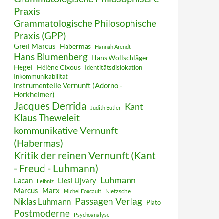
Praxis
Grammatologische Philosophische
Praxis (GPP)
Greil Marcus
Habermas
Hannah Arendt
Hans Blumenberg
Hans Wollschläger
Hegel
Hélène Cixous
Identitätsdislokation
Inkommunikabilität
instrumentelle Vernunft (Adorno -
Horkheimer)
Jacques Derrida
Kant
Judith Butler
Klaus Theweleit
kommunikative Vernunft
(Habermas)
Kritik der reinen Vernunft (Kant
- Freud - Luhmann)
Luhmann
Lacan
Liesl Ujvary
Leibniz
Marcus
Marx
Nietzsche
Michel Foucault
Passagen Verlag
Niklas Luhmann
Plato
Postmoderne
Psychoanalyse