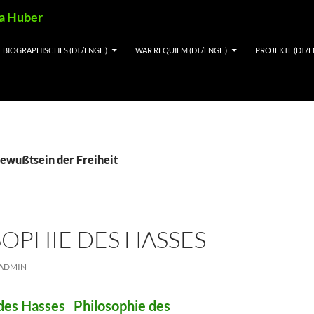
ia Huber
BIOGRAPHISCHES (DT./ENGL.)
WAR REQUIEM (DT./ENGL.)
PROJEKTE (DT./E
Bewußtsein der Freiheit
OPHIE DES HASSES
ADMIN
 des Hasses Philosophie des