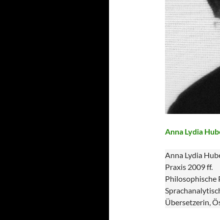
Anna Lydia Hub
Anna Lydia Huber
Praxis 2009 ff.
Philosophische 
Sprachanalytisch
Übersetzerin, Ö