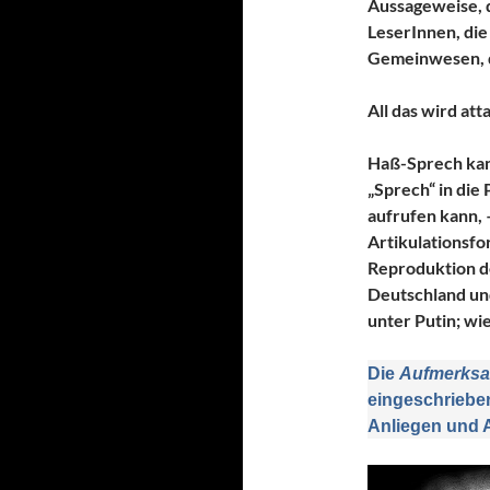
Aussageweise, d
LeserInnen, die
Gemeinwesen, d
All das wird att
Haß-Sprech kan
„Sprech“ in die
aufrufen kann, 
Artikulationsfo
Reproduktion de
Deutschland un
unter Putin; wie
Die
Aufmerksa
eingeschrieben
Anliegen und 