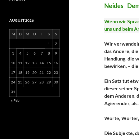
Neides Demo
AUGUST 2026
Wenn wir Sprac
uns und beim A
M
D
M
D
F
S
S
Wir verwandeln
1
2
das Andere, die
3
4
5
6
7
8
9
Handlung, die w
10
11
12
13
14
15
16
bewirken, – die
17
18
19
20
21
22
23
Ein Satz tut etw
24
25
26
27
28
29
30
dieser seiner S
31
dem Anderen, de
« Feb
Agierender, als 
Worte, Wörter,
Die Subjekte, d