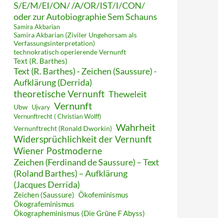
S/E/M/EI/ON/ /A/OR/IST/I/CON/
oder zur Autobiographie Sem Schauns
Samira Akbarian
Samira Akbarian (Ziviler Ungehorsam als
Verfassungsinterpretation)
technokratisch operierende Vernunft
Text (R. Barthes)
Text (R. Barthes) - Zeichen (Saussure) -
Aufklärung (Derrida)
theoretische Vernunft
Theweleit
Vernunft
Ubw
Ujvary
Vernunftrecht ( Christian Wolff)
Wahrheit
Vernunftrecht (Ronald Dworkin)
Widersprüchlichkeit der Vernunft
Wiener Postmoderne
Zeichen (Ferdinand de Saussure) – Text
(Roland Barthes) – Aufklärung
(Jacques Derrida)
Zeichen (Saussure)
Ökofeminismus
Ökografeminismus
Ökographeminismus (Die Grüne F Abyss)