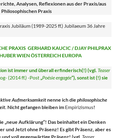
richte, Analysen, Reflexionen aus der Praxis/aus
 Philosophischen Praxis
raxis Jubiläum (1989-2025 ff.) Jubilaeum 36 Jahre
HE PRAXIS GERHARD KAUCIC / DJAY PHILPRAX
 HUBER WIEN ÖSTERREICH EUROPA
ion
ist immer und überall erfinderisch(!) (vgl.
Teaser
og- (2014 ff.) -Post
„
Poésie engagée
“), sonst ist (!) sie
ktive Aufmerksamkeit
nenne ich die
philosophische
eit
. Nicht gefangen bleiben im
Empirizismus
!
ie „neue Aufklärung“! Das beinhaltet ein Denken
ier und Jetzt ohne Präsenz! Es gibt Präsenz, aber es
le und voll gegenwärtige Präsenz! (vgl.
Teaser