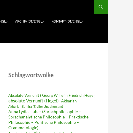
NGL.)
ARCHIV (DT./ENGL.)
KONTAKT (DT./ENGL.)
Schlagwortwolke
Absolute Vernunft ( Georg Wilhelm Friedrich Hegel)
absolute Vernunft (Hegel)
Akbarian
Akbarian Samira (Ziviler Ungehorsam)
Anna Lydia Huber (Sprachphilosophie –
Sprachanalytische Philosophie – Praktische
Philosophie – Politische Philosophie –
Grammatologie)