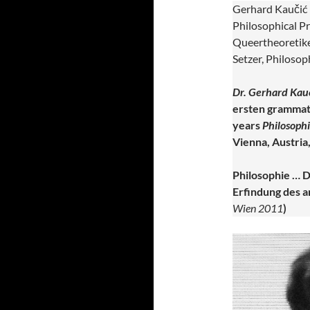
Gerhard Kaučić (
Philosophical Pr
Queertheoretiker
Setzer, Philoso
Dr. Gerhard Kauc
ersten grammato
years
Philosophi
Vienna, Austria
Philosophie … D
Erfindung des 
Wien 2011
)