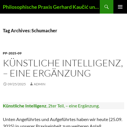
Skip
Search
Philosophische Praxis Gerhard Kaučić und Anna Lydia Huber
to
PRIMAR
content
MENU
Tag Archives: Schumacher
PP-2025-09
KÜNSTLICHE INTELLIGENZ,
– EINE ERGÄNZUNG
09/25/2025
ADMIN
Künstliche Intelligenz
, 2ter Teil, – eine Ergänzung.
Unten Angeführtes und Aufgeführtes haben wir heute (25.09.
2025) in unserer Praxiseinheit zum weiteren Anlaß