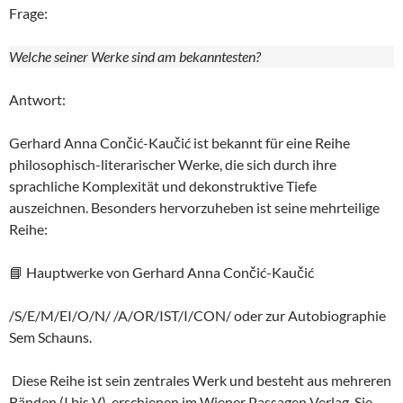
Frage:
Welche seiner Werke sind am bekanntesten?
Antwort:
Gerhard Anna Cončić-Kaučić ist bekannt für eine Reihe
philosophisch-literarischer Werke, die sich durch ihre
sprachliche Komplexität und dekonstruktive Tiefe
auszeichnen. Besonders hervorzuheben ist seine mehrteilige
Reihe:
📘 Hauptwerke von Gerhard Anna Cončić-Kaučić
/S/E/M/EI/O/N/ /A/OR/IST/I/CON/ oder zur Autobiographie
Sem Schauns.
Diese Reihe ist sein zentrales Werk und besteht aus mehreren
Bänden (I bis V), erschienen im Wiener Passagen Verlag. Sie