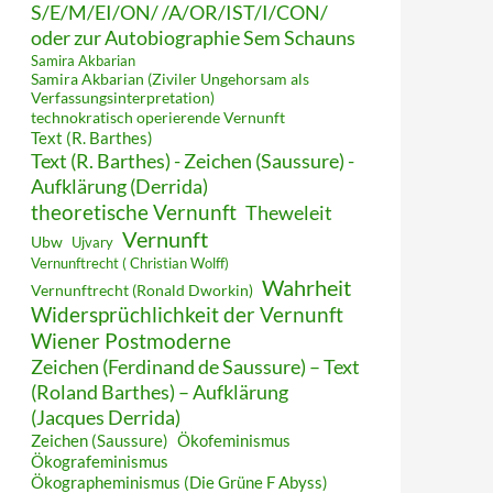
S/E/M/EI/ON/ /A/OR/IST/I/CON/
oder zur Autobiographie Sem Schauns
Samira Akbarian
Samira Akbarian (Ziviler Ungehorsam als
Verfassungsinterpretation)
technokratisch operierende Vernunft
Text (R. Barthes)
Text (R. Barthes) - Zeichen (Saussure) -
Aufklärung (Derrida)
theoretische Vernunft
Theweleit
Vernunft
Ubw
Ujvary
Vernunftrecht ( Christian Wolff)
Wahrheit
Vernunftrecht (Ronald Dworkin)
Widersprüchlichkeit der Vernunft
Wiener Postmoderne
Zeichen (Ferdinand de Saussure) – Text
(Roland Barthes) – Aufklärung
(Jacques Derrida)
Zeichen (Saussure)
Ökofeminismus
Ökografeminismus
Ökographeminismus (Die Grüne F Abyss)