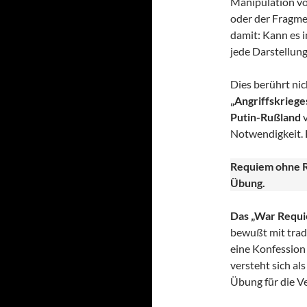
Manipulation vo
oder der Fragme
damit: Kann es i
jede Darstellung
Dies berührt nic
„Angriffskrieges
Putin-Rußland
v
Notwendigkeit. 
Requiem ohne R
Übung.
Das „War Requie
bewußt mit trad
eine Konfession
versteht sich al
Übung für die V