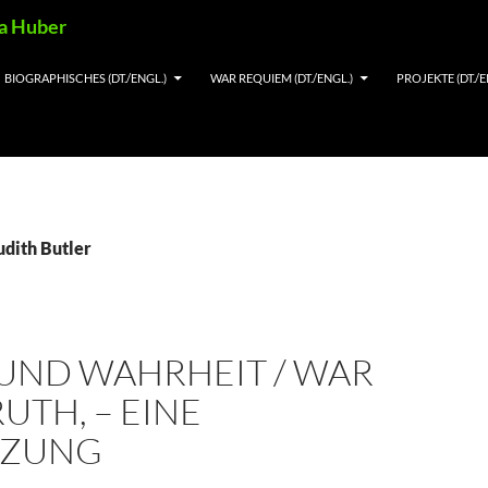
ia Huber
BIOGRAPHISCHES (DT./ENGL.)
WAR REQUIEM (DT./ENGL.)
PROJEKTE (DT./E
udith Butler
 UND WAHRHEIT / WAR
UTH, – EINE
NZUNG