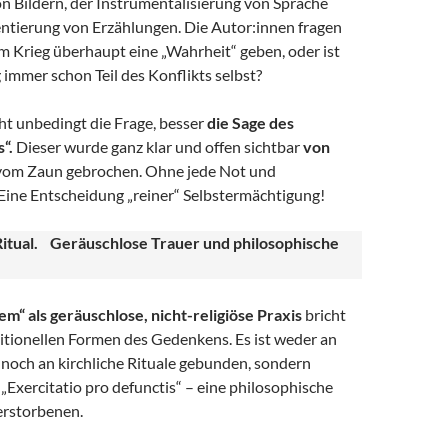
n Bildern, der Instrumentalisierung von Sprache
ntierung von Erzählungen. Die Autor:innen fragen
m Krieg überhaupt eine „Wahrheit“ geben, oder ist
 immer schon Teil des Konflikts selbst?
ht unbedingt die Frage, besser
die Sage des
“.
Dieser wurde ganz klar und offen sichtbar
von
om Zaun gebrochen. Ohne jede Not und
Eine Entscheidung „reiner“ Selbstermächtigung!
itual. Geräuschlose Trauer und philosophische
m“ als geräuschlose, nicht-religiöse Praxis
bricht
itionellen Formen des Gedenkens. Es ist weder an
 noch an kirchliche Rituale gebunden, sondern
s „Exercitatio pro defunctis“ – eine philosophische
erstorbenen.