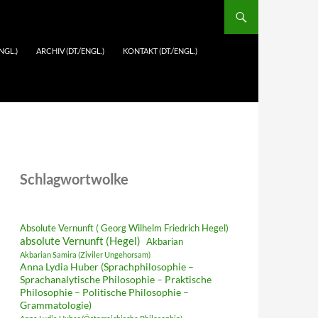
NGL.)
ARCHIV (DT./ENGL.)
KONTAKT (DT./ENGL.)
Schlagwortwolke
Absolute Vernunft ( Georg Wilhelm Friedrich Hegel)
absolute Vernunft (Hegel)
Akbarian
Akbarian Samira (Ziviler Ungehorsam)
Anna Lydia Huber (Sprachphilosophie –
Sprachanalytische Philosophie – Praktische
Philosophie – Politische Philosophie –
Grammatologie)