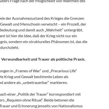
ubers Frage nach der Möglichkeit von Wahrheit des
wie der Ausnahmezustand des Krieges die Grenzen
 Gewalt und Menschsein verwischt – ein Prozeß, der
 Bedeutung und damit auch „Wahrheit“ untergräbt.
t ist hier die Idee, daß der Krieg nicht nur ein
ignis, sondern ein strukturelles Phänomen ist, das die
 durchzieht.
r. Verwundbarkeit und Trauer als politische Praxis.
ungen in „Frames of War“ und „Precarious Life“
wie Krieg und Gewalt bestimmte Leben als
nd andere als „unbetrauerbar“ markieren.
ach einer „Politik der Trauer“ korrespondiert mit
rs „Requiem ohne Ritual“. Beide betonen die
Trauer und Erinnerung jenseits von Nationalismus