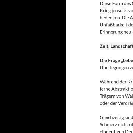
Diese Form des G
Krieg jenseits 
bedenken. Die A
Unfaßbarkeit de
Erinnerung neu –
Zeit, Landschaf
Die Frage „Lebe
Überlegungen zur
Während der Krieg
ferne Abstrakti
Trägern von Wah
oder der Verdrä
Gleichzeitig sin
Schmerz nicht üb
eindeutigen Deu