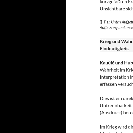
kurzgefaßten Era
Unsichtbare sic
[[
P.s.:
Unten Aufgefü
Auffassung und uns
Krieg und Wahr
Eindeutigkeit.
Kaučić und Hub
Wahrheit im Krie
Interpretation i
erfassen versuch
Dies ist ein dir
Untrennbarkeit v
(Ausdruck) beto
Im Krieg wird di