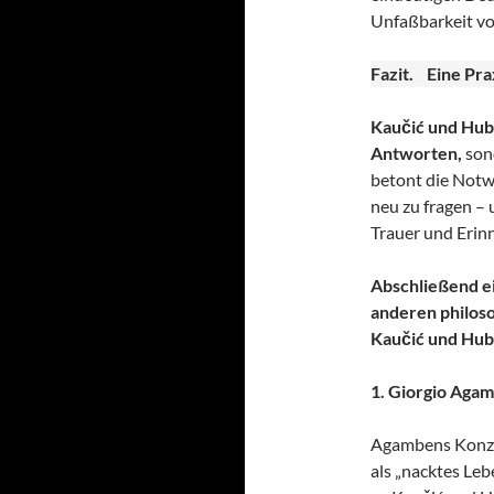
Unfaßbarkeit vo
Fazit. Eine Pra
Kaučić und Hub
Antworten,
sond
betont die Notw
neu zu fragen –
Trauer und Erin
Abschließend e
anderen philoso
Kaučić und Hube
1. Giorgio Aga
Agambens Konzep
als „nacktes Leb