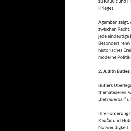
zu Kaučić und H
Krieges.
Agamben zeigt, 
zwischen Recht,
jede eindeutige
Besonders relevan
historisches Ere
moderne Politik
2. Judith Butle
Butlers Überleg
thematisieren, 
„betrauerbar“ u
Ihre Forderung n
Kaučić und Hube
Notwendigkeit, 