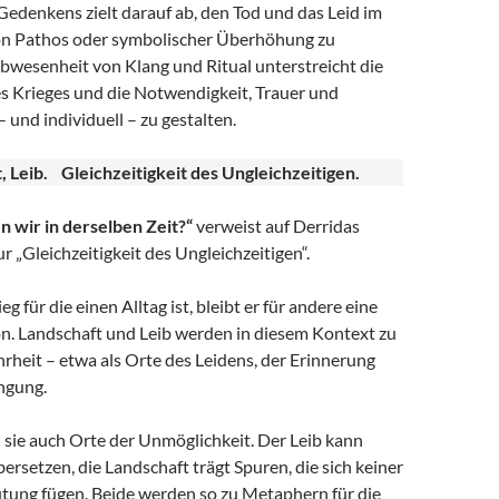
edenkens zielt darauf ab, den Tod und das Leid im
von Pathos oder symbolischer Überhöhung zu
bwesenheit von Klang und Ritual unterstreicht die
s Krieges und die Notwendigkeit, Trauer und
 und individuell – zu gestalten.
t, Leib. Gleichzeitigkeit des Ungleichzeitigen.
n wir in derselben Zeit?“
verweist auf Derridas
 „Gleichzeitigkeit des Ungleichzeitigen“.
 für die einen Alltag ist, bleibt er für andere eine
on. Landschaft und Leib werden in diesem Kontext zu
rheit – etwa als Orte des Leidens, der Erinnerung
ngung.
d sie auch Orte der Unmöglichkeit. Der Leib kann
ersetzen, die Landschaft trägt Spuren, die sich keiner
tung fügen. Beide werden so zu Metaphern für die