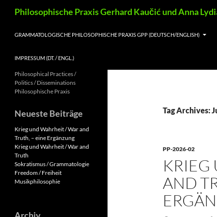
Skip
Search
Philosophische Praxis Gerhard Kaučić und Anna Lyd
to
content
GRAMMATOLOGISCHE PHILOSOPHISCHE PRAXIS GPP (DEUTSCH/ENGLISH)
IMPRESSUM (DT. / ENGL.)
Philosophical Practices /
Politics / Disseminations
Philosophische Praxis
Tag Archives: J
Neueste Beiträge
Krieg und Wahrheit / War and
Truth, – eine Ergänzung
Krieg und Wahrheit / War and
PP-2026-02
Truth
KRIEG
Sokratismus / Grammatologie
Freedom / Freiheit
AND TR
Musikphilosophie
ERGÄ
Archiv