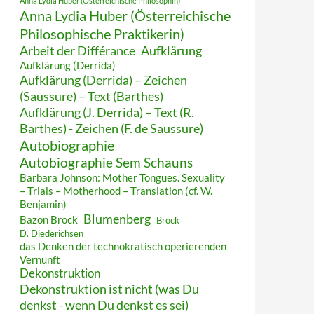
Anna Lydia Huber (Österreichische Philosophin)
Anna Lydia Huber (Österreichische
Philosophische Praktikerin)
Arbeit der Différance
Aufklärung
Aufklärung (Derrida)
Aufklärung (Derrida) – Zeichen
(Saussure) – Text (Barthes)
Aufklärung (J. Derrida) – Text (R.
Barthes) - Zeichen (F. de Saussure)
Autobiographie
Autobiographie Sem Schauns
Barbara Johnson: Mother Tongues. Sexuality
– Trials – Motherhood – Translation (cf. W.
Benjamin)
Blumenberg
Bazon Brock
Brock
D. Diederichsen
das Denken der technokratisch operierenden
Vernunft
Dekonstruktion
Dekonstruktion ist nicht (was Du
denkst - wenn Du denkst es sei)