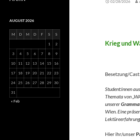
02/28/2026
AUGUST 2026
WAR 
M
D
M
D
F
S
S
Krieg und Wa
1
2
3
4
5
6
7
8
9
(German 
10
11
12
13
14
15
16
17
18
19
20
21
22
23
Besetzung/Cast
24
25
26
27
28
29
30
Student:innen aus
31
Themata von „WA
« Feb
unserer
Grammato
Wien. Eine präse
Lektüreerfahrung
Hier ihr/unser
P