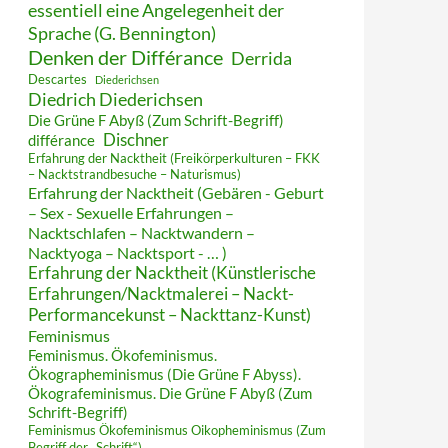
essentiell eine Angelegenheit der
Sprache (G. Bennington)
Denken der Différance
Derrida
Descartes
Diederichsen
Diedrich Diederichsen
Die Grüne F Abyß (Zum Schrift-Begriff)
Dischner
différance
Erfahrung der Nacktheit (Freikörperkulturen – FKK
– Nacktstrandbesuche – Naturismus)
Erfahrung der Nacktheit (Gebären - Geburt
– Sex - Sexuelle Erfahrungen –
Nacktschlafen – Nacktwandern –
Nacktyoga – Nacktsport - … )
Erfahrung der Nacktheit (Künstlerische
Erfahrungen/Nacktmalerei – Nackt-
Performancekunst – Nackttanz-Kunst)
Feminismus
Feminismus. Ökofeminismus.
Ökographeminismus (Die Grüne F Abyss).
Ökografeminismus. Die Grüne F Abyß (Zum
Schrift-Begriff)
Feminismus Ökofeminismus Oikopheminismus (Zum
Begriff der „Schrift“)