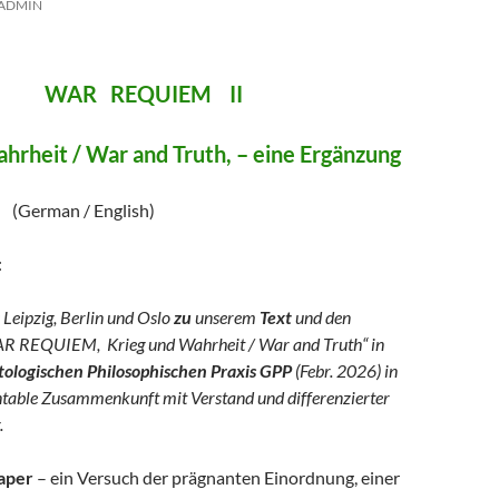
ADMIN
REQUIEM II
hrheit / War and Truth, – eine Ergänzung
/ English)
:
 Leipzig, Berlin und Oslo
zu
unserem
Text
und den
R REQUIEM, Krieg und Wahrheit / War and Truth“ in
logischen Philosophischen Praxis GPP
(Febr. 2026) in
ntable Zusammenkunft mit Verstand und differenzierter
.
aper
– ein Versuch der prägnanten Einordnung, einer