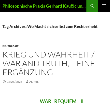
Skip
Search
Philosophische Praxis Gerhard Kaučić und Anna Lydia Huber
to
PRIMAR
content
MENU
Tag Archives: Wo Macht sich selbst zum Recht erhebt
PP-2026-02
KRIEG UND WAHRHEIT /
WAR AND TRUTH, – EINE
ERGÄNZUNG
02/28/2026
ADMIN
WAR REQUIEM II