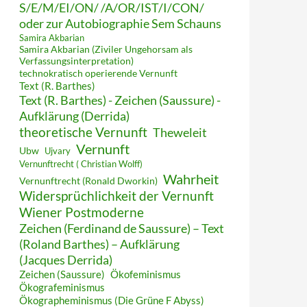
S/E/M/EI/ON/ /A/OR/IST/I/CON/
oder zur Autobiographie Sem Schauns
Samira Akbarian
Samira Akbarian (Ziviler Ungehorsam als
Verfassungsinterpretation)
technokratisch operierende Vernunft
Text (R. Barthes)
Text (R. Barthes) - Zeichen (Saussure) -
Aufklärung (Derrida)
theoretische Vernunft
Theweleit
Vernunft
Ubw
Ujvary
Vernunftrecht ( Christian Wolff)
Wahrheit
Vernunftrecht (Ronald Dworkin)
Widersprüchlichkeit der Vernunft
Wiener Postmoderne
Zeichen (Ferdinand de Saussure) – Text
(Roland Barthes) – Aufklärung
(Jacques Derrida)
Zeichen (Saussure)
Ökofeminismus
Ökografeminismus
Ökographeminismus (Die Grüne F Abyss)