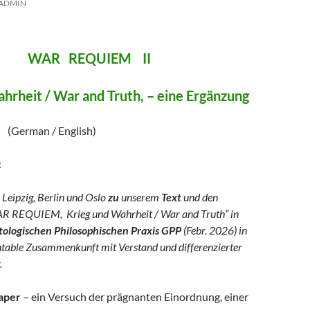
ADMIN
REQUIEM II
hrheit / War and Truth, – eine Ergänzung
/ English)
:
 Leipzig, Berlin und Oslo
zu
unserem
Text
und den
R REQUIEM, Krieg und Wahrheit / War and Truth“ in
logischen Philosophischen Praxis GPP
(Febr. 2026) in
ntable Zusammenkunft mit Verstand und differenzierter
.
aper
– ein Versuch der prägnanten Einordnung, einer