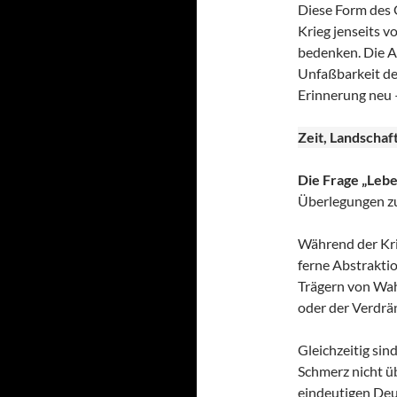
Diese Form des G
Krieg jenseits 
bedenken. Die A
Unfaßbarkeit de
Erinnerung neu –
Zeit, Landschaf
Die Frage „Lebe
Überlegungen zur
Während der Krieg
ferne Abstrakti
Trägern von Wah
oder der Verdrä
Gleichzeitig sin
Schmerz nicht üb
eindeutigen Deu