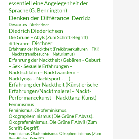
essentiell eine Angelegenheit der
Sprache (G. Bennington)
Denken der Différance
Derrida
Descartes
Diederichsen
Diedrich Diederichsen
Die Grüne F Abyß (Zum Schrift-Begriff)
Dischner
différance
Erfahrung der Nacktheit (Freikörperkulturen – FKK
– Nacktstrandbesuche – Naturismus)
Erfahrung der Nacktheit (Gebären - Geburt
– Sex - Sexuelle Erfahrungen –
Nacktschlafen – Nacktwandern –
Nacktyoga – Nacktsport - … )
Erfahrung der Nacktheit (Künstlerische
Erfahrungen/Nacktmalerei – Nackt-
Performancekunst – Nackttanz-Kunst)
Feminismus
Feminismus. Ökofeminismus.
Ökographeminismus (Die Grüne F Abyss).
Ökografeminismus. Die Grüne F Abyß (Zum
Schrift-Begriff)
Feminismus Ökofeminismus Oikopheminismus (Zum
Begriff der „Schrift“)