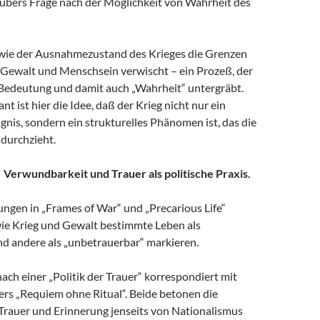
ubers Frage nach der Möglichkeit von Wahrheit des
wie der Ausnahmezustand des Krieges die Grenzen
 Gewalt und Menschsein verwischt – ein Prozeß, der
 Bedeutung und damit auch „Wahrheit“ untergräbt.
t ist hier die Idee, daß der Krieg nicht nur ein
ignis, sondern ein strukturelles Phänomen ist, das die
 durchzieht.
r. Verwundbarkeit und Trauer als politische Praxis.
ungen in „Frames of War“ und „Precarious Life“
wie Krieg und Gewalt bestimmte Leben als
nd andere als „unbetrauerbar“ markieren.
ach einer „Politik der Trauer“ korrespondiert mit
rs „Requiem ohne Ritual“. Beide betonen die
Trauer und Erinnerung jenseits von Nationalismus