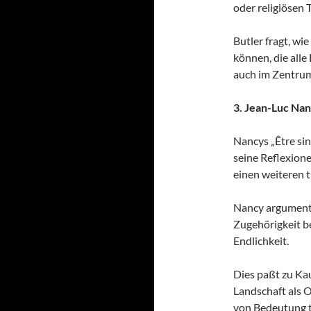
oder religiösen 
Butler fragt, wi
können, die alle
auch im Zentrum
3. Jean-Luc Na
Nancys „Être sing
seine Reflexione
einen weiteren 
Nancy argumenti
Zugehörigkeit be
Endlichkeit.
Dies paßt zu Ka
Landschaft als 
von Bedeutung t