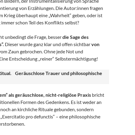
n Bildern, der Instrumentalisierung von Sprache
ntierung von Erzählungen. Die Autor:innen fragen
m Krieg überhaupt eine „Wahrheit“ geben, oder ist
 immer schon Teil des Konflikts selbst?
ht unbedingt die Frage, besser
die Sage des
“.
Dieser wurde ganz klar und offen sichtbar
von
om Zaun gebrochen. Ohne jede Not und
Eine Entscheidung „reiner“ Selbstermächtigung!
itual. Geräuschlose Trauer und philosophische
m“ als geräuschlose, nicht-religiöse Praxis
bricht
itionellen Formen des Gedenkens. Es ist weder an
 noch an kirchliche Rituale gebunden, sondern
s „Exercitatio pro defunctis“ – eine philosophische
erstorbenen.