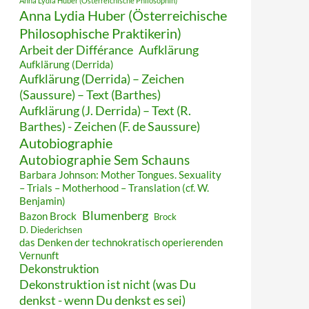
Anna Lydia Huber (Österreichische Philosophin)
Anna Lydia Huber (Österreichische
Philosophische Praktikerin)
Arbeit der Différance
Aufklärung
Aufklärung (Derrida)
Aufklärung (Derrida) – Zeichen
(Saussure) – Text (Barthes)
Aufklärung (J. Derrida) – Text (R.
Barthes) - Zeichen (F. de Saussure)
Autobiographie
Autobiographie Sem Schauns
Barbara Johnson: Mother Tongues. Sexuality
– Trials – Motherhood – Translation (cf. W.
Benjamin)
Blumenberg
Bazon Brock
Brock
D. Diederichsen
das Denken der technokratisch operierenden
Vernunft
Dekonstruktion
Dekonstruktion ist nicht (was Du
denkst - wenn Du denkst es sei)