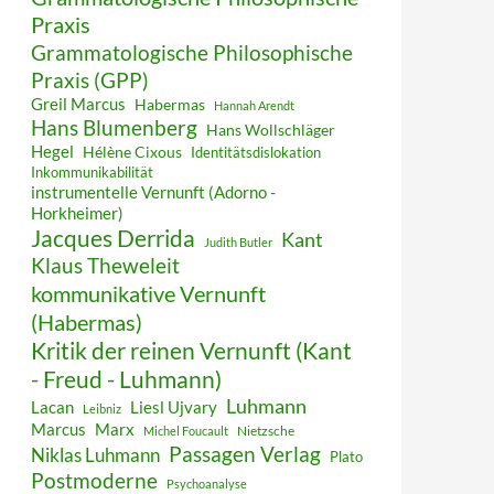
Praxis
Grammatologische Philosophische
Praxis (GPP)
Greil Marcus
Habermas
Hannah Arendt
Hans Blumenberg
Hans Wollschläger
Hegel
Hélène Cixous
Identitätsdislokation
Inkommunikabilität
instrumentelle Vernunft (Adorno -
Horkheimer)
Jacques Derrida
Kant
Judith Butler
Klaus Theweleit
kommunikative Vernunft
(Habermas)
Kritik der reinen Vernunft (Kant
- Freud - Luhmann)
Luhmann
Lacan
Liesl Ujvary
Leibniz
Marcus
Marx
Nietzsche
Michel Foucault
Passagen Verlag
Niklas Luhmann
Plato
Postmoderne
Psychoanalyse