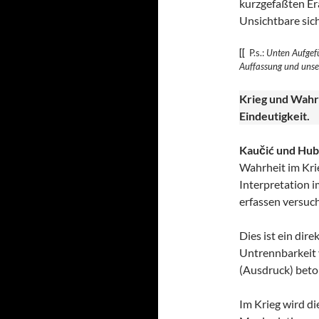
kurzgefaßten Era
Unsichtbare sic
[[
P.s.:
Unten Aufgefü
Auffassung und uns
Krieg und Wahr
Eindeutigkeit.
Kaučić und Hub
Wahrheit im Krie
Interpretation i
erfassen versuch
Dies ist ein dir
Untrennbarkeit v
(Ausdruck) beto
Im Krieg wird di