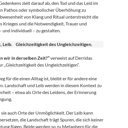
edenkens zielt darauf ab, den Tod und das Leid im
von Pathos oder symbolischer Überhöhung zu
bwesenheit von Klang und Ritual unterstreicht die
s Krieges und die Notwendigkeit, Trauer und
 und individuell – zu gestalten.
t, Leib. Gleichzeitigkeit des Ungleichzeitigen.
n wir in derselben Zeit?“
verweist auf Derridas
 „Gleichzeitigkeit des Ungleichzeitigen“.
 für die einen Alltag ist, bleibt er für andere eine
on. Landschaft und Leib werden in diesem Kontext zu
rheit – etwa als Orte des Leidens, der Erinnerung
ngung.
d sie auch Orte der Unmöglichkeit. Der Leib kann
ersetzen, die Landschaft trägt Spuren, die sich keiner
tung fügen. Beide werden so zu Metaphern für die