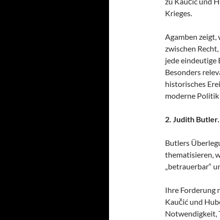
zu Kaučić und H
Krieges.
Agamben zeigt, 
zwischen Recht,
jede eindeutige
Besonders relevan
historisches Ere
moderne Politik
2. Judith Butle
Butlers Überleg
thematisieren, 
„betrauerbar“ u
Ihre Forderung n
Kaučić und Hube
Notwendigkeit, 