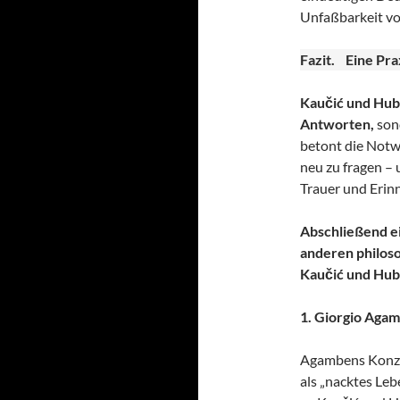
Unfaßbarkeit vo
Fazit. Eine Pra
Kaučić und Hub
Antworten,
sond
betont die Notw
neu zu fragen –
Trauer und Erin
Abschließend e
anderen philoso
Kaučić und Hube
1. Giorgio Aga
Agambens Konzep
als „nacktes Leb