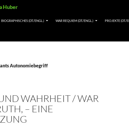
ia Huber
BIOGRAPHISCHES (DT./ENGL.)
WAR REQUIEM (DT./ENGL.)
PROJEKTE (DT./E
Kants Autonomiebegriff
 UND WAHRHEIT / WAR
UTH, – EINE
NZUNG