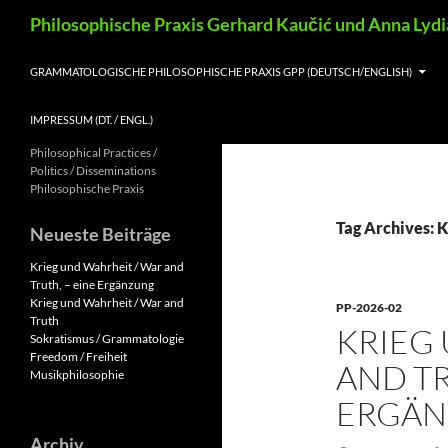
Skip
Search
Philosophische Praxis Gerhard Kaučić und Anna Lyd
to
content
GRAMMATOLOGISCHE PHILOSOPHISCHE PRAXIS GPP (DEUTSCH/ENGLISH)
IMPRESSUM (DT. / ENGL.)
Philosophical Practices /
Politics / Disseminations
Philosophische Praxis
Tag Archives: 
Neueste Beiträge
Krieg und Wahrheit / War and
Truth, – eine Ergänzung
Krieg und Wahrheit / War and
PP-2026-02
Truth
KRIEG
Sokratismus / Grammatologie
Freedom / Freiheit
AND TR
Musikphilosophie
ERGÄ
Archiv