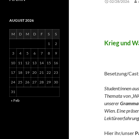
02/28/2026
AUGUST 2026
WAR 
M
D
M
D
F
S
S
Krieg und Wa
1
2
3
4
5
6
7
8
9
(German 
10
11
12
13
14
15
16
17
18
19
20
21
22
23
Besetzung/Cast
24
25
26
27
28
29
30
Student:innen aus
31
Themata von „WA
« Feb
unserer
Grammato
Wien. Eine präse
Lektüreerfahrung
Hier ihr/unser
P