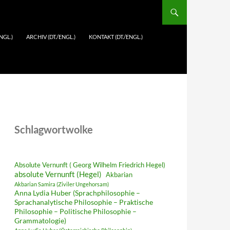
NGL.)
ARCHIV (DT./ENGL.)
KONTAKT (DT./ENGL.)
Schlagwortwolke
Absolute Vernunft ( Georg Wilhelm Friedrich Hegel)
absolute Vernunft (Hegel)
Akbarian
Akbarian Samira (Ziviler Ungehorsam)
Anna Lydia Huber (Sprachphilosophie –
Sprachanalytische Philosophie – Praktische
Philosophie – Politische Philosophie –
Grammatologie)