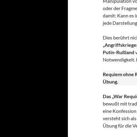
Manipulation vo
oder der Fragme
damit: Kann es i
jede Darstellung
Dies berührt nic
„Angriffskrieges
Putin-Rußland
v
Notwendigkeit. 
Requiem ohne R
Übung.
Das „War Requie
bewußt mit trad
eine Konfession
versteht sich al
Übung für die V