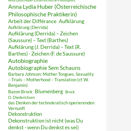
Anna Lydia Huber (Österreichische Philosophin)
Anna Lydia Huber (Österreichische
Philosophische Praktikerin)
Arbeit der Différance
Aufklärung
Aufklärung (Derrida)
Aufklärung (Derrida) – Zeichen
(Saussure) – Text (Barthes)
Aufklärung (J. Derrida) – Text (R.
Barthes) - Zeichen (F. de Saussure)
Autobiographie
Autobiographie Sem Schauns
Barbara Johnson: Mother Tongues. Sexuality
– Trials – Motherhood – Translation (cf. W.
Benjamin)
Blumenberg
Bazon Brock
Brock
D. Diederichsen
das Denken der technokratisch operierenden
Vernunft
Dekonstruktion
Dekonstruktion ist nicht (was Du
denkst - wenn Du denkst es sei)