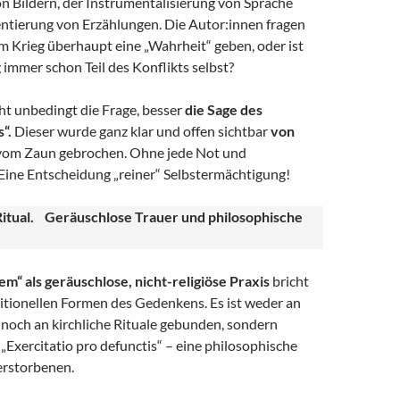
n Bildern, der Instrumentalisierung von Sprache
ntierung von Erzählungen. Die Autor:innen fragen
m Krieg überhaupt eine „Wahrheit“ geben, oder ist
 immer schon Teil des Konflikts selbst?
ht unbedingt die Frage, besser
die Sage des
“.
Dieser wurde ganz klar und offen sichtbar
von
om Zaun gebrochen. Ohne jede Not und
Eine Entscheidung „reiner“ Selbstermächtigung!
itual. Geräuschlose Trauer und philosophische
m“ als geräuschlose, nicht-religiöse Praxis
bricht
itionellen Formen des Gedenkens. Es ist weder an
 noch an kirchliche Rituale gebunden, sondern
s „Exercitatio pro defunctis“ – eine philosophische
erstorbenen.