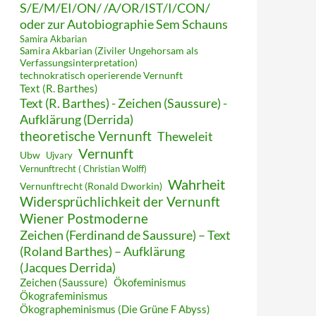
S/E/M/EI/ON/ /A/OR/IST/I/CON/
oder zur Autobiographie Sem Schauns
Samira Akbarian
Samira Akbarian (Ziviler Ungehorsam als
Verfassungsinterpretation)
technokratisch operierende Vernunft
Text (R. Barthes)
Text (R. Barthes) - Zeichen (Saussure) -
Aufklärung (Derrida)
theoretische Vernunft
Theweleit
Vernunft
Ubw
Ujvary
Vernunftrecht ( Christian Wolff)
Wahrheit
Vernunftrecht (Ronald Dworkin)
Widersprüchlichkeit der Vernunft
Wiener Postmoderne
Zeichen (Ferdinand de Saussure) – Text
(Roland Barthes) – Aufklärung
(Jacques Derrida)
Zeichen (Saussure)
Ökofeminismus
Ökografeminismus
Ökographeminismus (Die Grüne F Abyss)