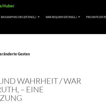
ia Huber
BIOGRAPHISCHES (DT./ENGL.)
WAR REQUIEM (DT./ENGL.)
PROJEKTE (DT./E
veränderte Gesten
 UND WAHRHEIT / WAR
UTH, – EINE
NZUNG