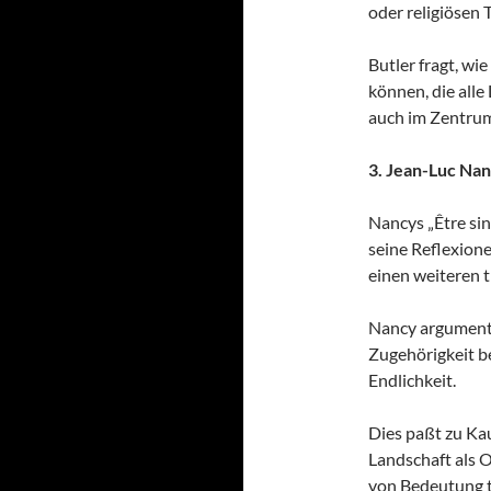
oder religiösen 
Butler fragt, wi
können, die alle
auch im Zentrum
3. Jean-Luc Na
Nancys „Être sing
seine Reflexione
einen weiteren 
Nancy argumenti
Zugehörigkeit be
Endlichkeit.
Dies paßt zu Ka
Landschaft als 
von Bedeutung t