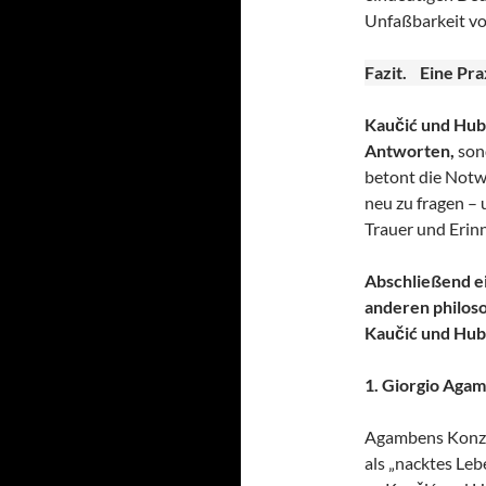
Unfaßbarkeit vo
Fazit. Eine Pra
Kaučić und Hub
Antworten,
sond
betont die Notw
neu zu fragen –
Trauer und Erin
Abschließend e
anderen philoso
Kaučić und Hube
1. Giorgio Aga
Agambens Konzep
als „nacktes Leb