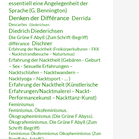
essentiell eine Angelegenheit der
Sprache (G. Bennington)
Denken der Différance
Derrida
Descartes
Diederichsen
Diedrich Diederichsen
Die Grüne F Abyß (Zum Schrift-Begriff)
Dischner
différance
Erfahrung der Nacktheit (Freikörperkulturen – FKK
– Nacktstrandbesuche – Naturismus)
Erfahrung der Nacktheit (Gebären - Geburt
– Sex - Sexuelle Erfahrungen –
Nacktschlafen – Nacktwandern –
Nacktyoga – Nacktsport - … )
Erfahrung der Nacktheit (Künstlerische
Erfahrungen/Nacktmalerei – Nackt-
Performancekunst – Nackttanz-Kunst)
Feminismus
Feminismus. Ökofeminismus.
Ökographeminismus (Die Grüne F Abyss).
Ökografeminismus. Die Grüne F Abyß (Zum
Schrift-Begriff)
Feminismus Ökofeminismus Oikopheminismus (Zum
Begriff der „Schrift“)