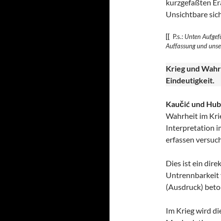
kurzgefaßten Era
Unsichtbare sic
[[
P.s.:
Unten Aufgefü
Auffassung und uns
Krieg und Wahr
Eindeutigkeit.
Kaučić und Hub
Wahrheit im Krie
Interpretation i
erfassen versuch
Dies ist ein dir
Untrennbarkeit v
(Ausdruck) beto
Im Krieg wird di