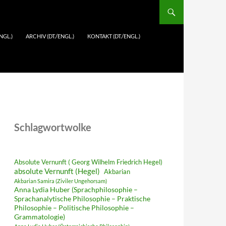
NGL.)
ARCHIV (DT./ENGL.)
KONTAKT (DT./ENGL.)
Schlagwortwolke
Absolute Vernunft ( Georg Wilhelm Friedrich Hegel)
absolute Vernunft (Hegel)
Akbarian
Akbarian Samira (Ziviler Ungehorsam)
Anna Lydia Huber (Sprachphilosophie –
Sprachanalytische Philosophie – Praktische
Philosophie – Politische Philosophie –
Grammatologie)