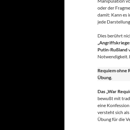
Manipulation vo
oder der Fragme
damit: Kann es i
jede Darstellung
Dies berührt nic
„Angriffskrieges
Putin-Rußland
v
Notwendigkeit. 
Requiem ohne R
Übung.
Das „War Requie
bewußt mit trad
eine Konfession
versteht sich al
Übung für die V