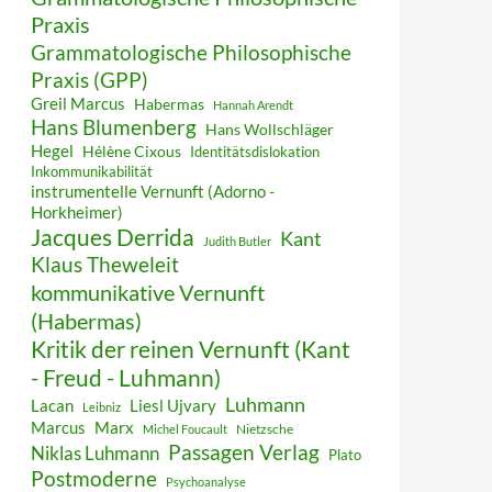
Praxis
Grammatologische Philosophische
Praxis (GPP)
Greil Marcus
Habermas
Hannah Arendt
Hans Blumenberg
Hans Wollschläger
Hegel
Hélène Cixous
Identitätsdislokation
Inkommunikabilität
instrumentelle Vernunft (Adorno -
Horkheimer)
Jacques Derrida
Kant
Judith Butler
Klaus Theweleit
kommunikative Vernunft
(Habermas)
Kritik der reinen Vernunft (Kant
- Freud - Luhmann)
Luhmann
Lacan
Liesl Ujvary
Leibniz
Marcus
Marx
Nietzsche
Michel Foucault
Passagen Verlag
Niklas Luhmann
Plato
Postmoderne
Psychoanalyse