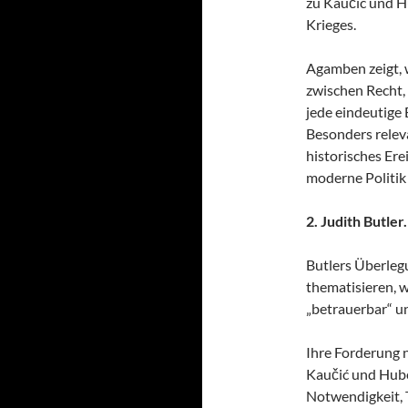
zu Kaučić und H
Krieges.
Agamben zeigt, 
zwischen Recht,
jede eindeutige
Besonders relevan
historisches Ere
moderne Politik
2. Judith Butle
Butlers Überleg
thematisieren, 
„betrauerbar“ u
Ihre Forderung n
Kaučić und Hube
Notwendigkeit, 