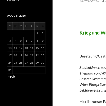
02/28/2026
AUGUST 2026
WAR 
M
D
M
D
F
S
S
Krieg und Wa
1
2
3
4
5
6
7
8
9
(German 
10
11
12
13
14
15
16
17
18
19
20
21
22
23
Besetzung/Cast
24
25
26
27
28
29
30
Student:innen aus
31
Themata von „WA
« Feb
unserer
Grammato
Wien. Eine präse
Lektüreerfahrung
Hier ihr/unser
P