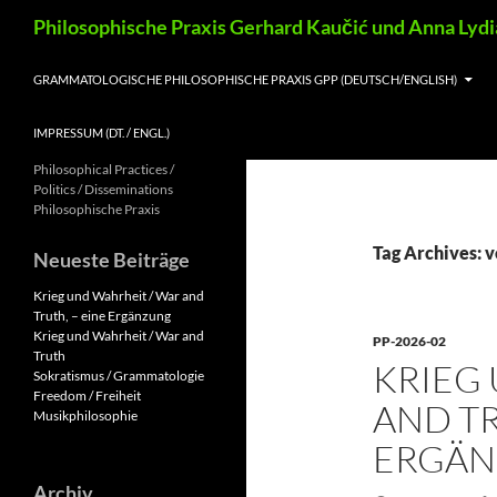
Skip
Search
Philosophische Praxis Gerhard Kaučić und Anna Lyd
to
content
GRAMMATOLOGISCHE PHILOSOPHISCHE PRAXIS GPP (DEUTSCH/ENGLISH)
IMPRESSUM (DT. / ENGL.)
Philosophical Practices /
Politics / Disseminations
Philosophische Praxis
Tag Archives: 
Neueste Beiträge
Krieg und Wahrheit / War and
Truth, – eine Ergänzung
Krieg und Wahrheit / War and
PP-2026-02
Truth
KRIEG
Sokratismus / Grammatologie
Freedom / Freiheit
AND TR
Musikphilosophie
ERGÄ
Archiv