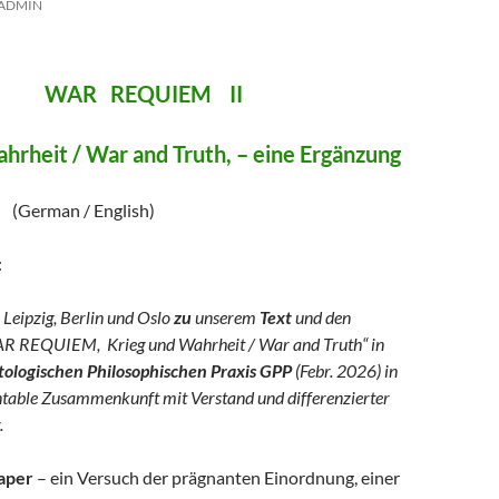
ADMIN
REQUIEM II
hrheit / War and Truth, – eine Ergänzung
/ English)
:
 Leipzig, Berlin und Oslo
zu
unserem
Text
und den
R REQUIEM, Krieg und Wahrheit / War and Truth“ in
logischen Philosophischen Praxis GPP
(Febr. 2026) in
ntable Zusammenkunft mit Verstand und differenzierter
.
aper
– ein Versuch der prägnanten Einordnung, einer