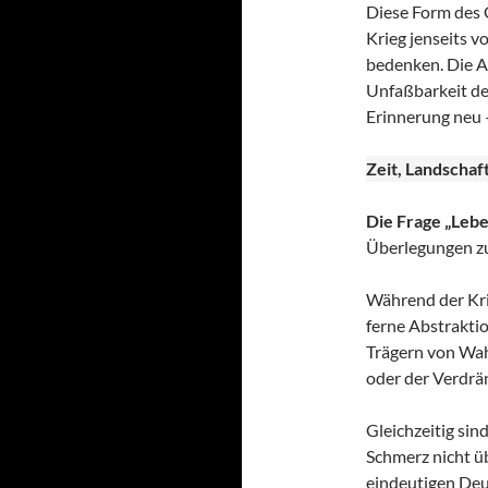
Diese Form des G
Krieg jenseits 
bedenken. Die A
Unfaßbarkeit de
Erinnerung neu –
Zeit, Landschaf
Die Frage „Lebe
Überlegungen zur
Während der Krieg
ferne Abstrakti
Trägern von Wah
oder der Verdrä
Gleichzeitig sin
Schmerz nicht üb
eindeutigen Deu