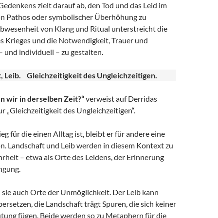
edenkens zielt darauf ab, den Tod und das Leid im
von Pathos oder symbolischer Überhöhung zu
bwesenheit von Klang und Ritual unterstreicht die
s Krieges und die Notwendigkeit, Trauer und
 und individuell – zu gestalten.
t, Leib. Gleichzeitigkeit des Ungleichzeitigen.
n wir in derselben Zeit?“
verweist auf Derridas
 „Gleichzeitigkeit des Ungleichzeitigen“.
 für die einen Alltag ist, bleibt er für andere eine
on. Landschaft und Leib werden in diesem Kontext zu
rheit – etwa als Orte des Leidens, der Erinnerung
ngung.
d sie auch Orte der Unmöglichkeit. Der Leib kann
ersetzen, die Landschaft trägt Spuren, die sich keiner
tung fügen. Beide werden so zu Metaphern für die