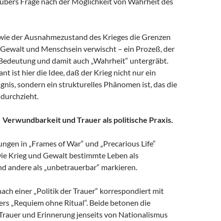
ubers Frage nach der Möglichkeit von Wahrheit des
wie der Ausnahmezustand des Krieges die Grenzen
 Gewalt und Menschsein verwischt – ein Prozeß, der
 Bedeutung und damit auch „Wahrheit“ untergräbt.
t ist hier die Idee, daß der Krieg nicht nur ein
ignis, sondern ein strukturelles Phänomen ist, das die
 durchzieht.
r. Verwundbarkeit und Trauer als politische Praxis.
ungen in „Frames of War“ und „Precarious Life“
wie Krieg und Gewalt bestimmte Leben als
nd andere als „unbetrauerbar“ markieren.
ach einer „Politik der Trauer“ korrespondiert mit
rs „Requiem ohne Ritual“. Beide betonen die
Trauer und Erinnerung jenseits von Nationalismus