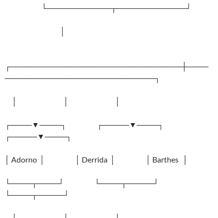
└────────────┬─────────────┘
│
┌────────────────────────────────┼────
────────────────────────────┐
│ │ │
┌────▼────┐ ┌─────▼────┐
┌─────▼────┐
│ Adorno │ │ Derrida │ │ Barthes │
└────┬────┘ └────┬─────┘
└────┬─────┘
│ │ │