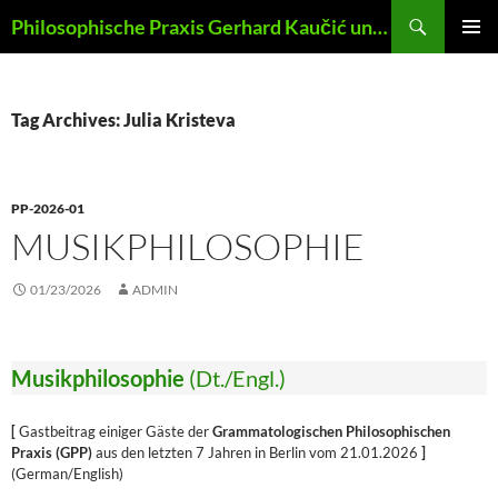
Skip
Search
Philosophische Praxis Gerhard Kaučić und Anna Lydia Huber
to
PRIMAR
content
MENU
Tag Archives: Julia Kristeva
PP-2026-01
MUSIKPHILOSOPHIE
01/23/2026
ADMIN
Musikphilosophie
(Dt./Engl.)
[
Gastbeitrag einiger Gäste der
Grammatologischen Philosophischen
Praxis (GPP)
aus den letzten 7 Jahren in Berlin vom 21.01.2026
]
(German/English)