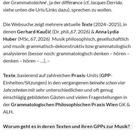
der Grammato
techné
, ja der différ
a
nce (cf.
Jacques Derrida
,
siehe unten die Urls/Links dazu), sprechen zu wollen.
Die Websuche zeigt mehrere aktuelle
Texte
(2024–2025), in
denen
Gerhard Kaučić
(Dr. phil.,67, 2026) &
Anna Lydia
Huber
(MSc, 67, 2026) Musik philosophisch, gesellschaftlich
und musik-grammatisch‑dekonstruktiv bzw grammatologisch
analysieren (besser noch: grammatologisch denken – hören –
denken – hören – …), –
Texte
, basierend auf zahlreichen
Praxis
-Units (
GPP
-
Einheiten/Sitzungen) in den vergangenen
beinahe schon vier
Jahrzehnten
mit sehr unterschiedlichen und oft genug
einschlägig gebildeten Gästen und vielen Fragestellungen in
der
Grammatologischen Philosophischen Praxis Wien
GK &
ALH.
Worum geht es in deren Texten und ihren GPPs zur Musik?