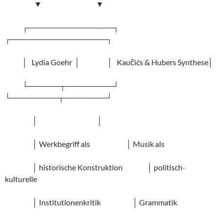
▼ ▼
┌────────────────┐
┌──────────────────┐
│ Lydia Goehr │ │ Kaučićs & Hubers Synthese│
└──────┬─────────┘
└─────────┬────────┘
│ │
│ Werkbegriff als │ Musik als
│ historische Konstruktion │ politisch-
kulturelle
│ Institutionenkritik │ Grammatik