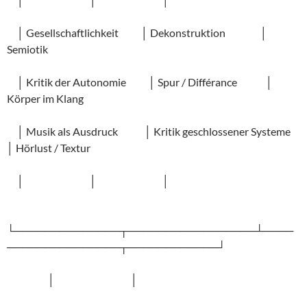
│ Gesellschaftlichkeit │ Dekonstruktion │
Semiotik
│ Kritik der Autonomie │ Spur / Différance │
Körper im Klang
│ Musik als Ausdruck │ Kritik geschlossener Systeme
│ Hörlust / Textur
│ │ │
└──────────────┬─────────────────┴────
───────────────┬────────────┘
│ │