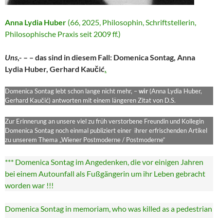
Anna Lydia Huber
(66, 2025, Philosophin, Schriftstellerin,
Philosophische Praxis seit 2009 ff.)
Uns
,- – – das sind in diesem Fall: Domenica Sontag, Anna
Lydia Huber, Gerhard Kaučić
.
Domenica Sontag lebt schon lange nicht mehr, –
wir
(Anna Lydia Huber,
Gerhard Kaučić) antworten mit einem längeren Zitat von D.S.
Zur Erinnerung an unsere viel zu früh verstorbene Freundin und Kollegin
Domenica Sontag noch einmal publiziert einer ihrer erfrischenden Artikel
zu unserem Thema „Wiener Postmoderne / Postmoderne“
*** Domenica Sontag im Angedenken, die vor einigen Jahren
bei einem Autounfall als Fußgängerin um ihr Leben gebracht
worden war !!!
Domenica Sontag in memoriam, who was killed as a pedestrian