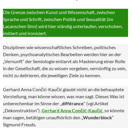
Die Grenze zwischen Kunst und Wissenschaft, zwischen
Sprache und Schrift, zwischen Politik und Sexualität (im
Lacanschen Sinn) wird hier ständig unterlaufen, verschoben,
imitiert und ironisiert.
Disziplinen wie wissenschaftliches Schreiben, politisches
Denken, psychoanalytisches Bearbeiten werden hier an der
„Vernunft“ der Semiologie entlarvt als Maskierung einer Rolle
in der Gesellschaft, die zu wissen vorgeben, vernünftig zu sein,
nicht zu delirieren, die jeweiligen Ziele zu kennen.
Gerhard Anna Cončić-Kaučić glaubt nicht an die behauptete
Vorstellung, man könne wissen, was man sagt. Dieses Was ist
unberechenbar im Sinne der „
différance
“ (vgl.Artikel
„Dekonstruktion“).
Gerhard Anna Cončić-Kaučić
,
so könnte
man sagen, betätigen unaufhörlich den „
Wunderblock
“
Sigmund Freuds.