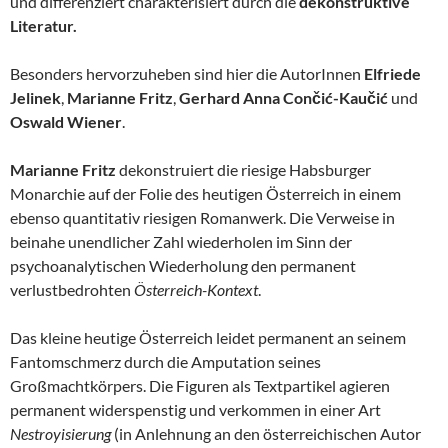
und differenziert charakterisiert durch die
dekonstruktive
Literatur.
Besonders hervorzuheben sind hier die AutorInnen
Elfriede
Jelinek
,
Marianne Fritz
,
Gerhard Anna Cončić-Kaučić
und
Oswald Wiener
.
Marianne Fritz
dekonstruiert die riesige Habsburger
Monarchie auf der Folie des heutigen Österreich in einem
ebenso quantitativ riesigen Romanwerk. Die Verweise in
beinahe unendlicher Zahl wiederholen im Sinn der
psychoanalytischen Wiederholung den permanent
verlustbedrohten
Österreich-Kontext
.
Das kleine heutige Österreich leidet permanent an seinem
Fantomschmerz durch die Amputation seines
Großmachtkörpers. Die Figuren als Textpartikel agieren
permanent widerspenstig und verkommen in einer Art
Nestroyisierung
(in Anlehnung an den österreichischen Autor