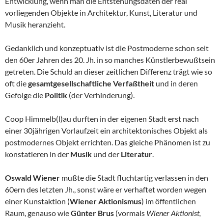
Entwicklung, wenn man die Entstehungsdaten der real
vorliegenden Objekte in Architektur, Kunst, Literatur und
Musik heranzieht.
Gedanklich und konzeptuativ ist die Postmoderne schon seit
den 60er Jahren des 20. Jh. in so manches Künstlerbewußtsein
getreten. Die Schuld an dieser zeitlichen Differenz trägt wie so
oft die
gesamtgesellschaftliche Verfaßtheit
und in deren
Gefolge die
Politik
(der Verhinderung).
Coop Himmelb(l)au durften in der eigenen Stadt erst nach
einer 30jährigen Vorlaufzeit ein architektonisches Objekt als
postmodernes Objekt errichten. Das gleiche Phänomen ist zu
konstatieren in der
Musik
und der
Literatur
.
Oswald Wiener
mußte die Stadt fluchtartig verlassen in den
60ern des letzten Jh., sonst wäre er verhaftet worden wegen
einer Kunstaktion (
Wiener Aktionismus
) im öffentlichen
Raum, genauso wie
Günter Brus
(vormals
Wiener Aktionist,