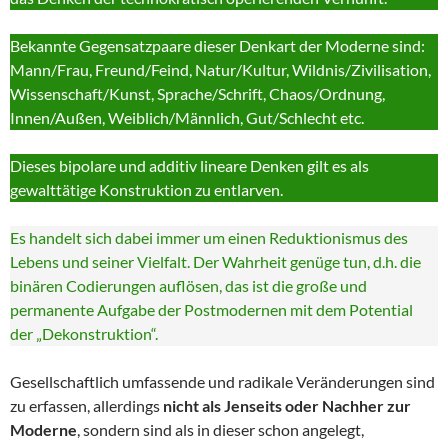
Bekannte Gegensatzpaare dieser Denkart der Moderne sind:
Mann/Frau, Freund/Feind, Natur/Kultur, Wildnis/Zivilisation,
Wissenschaft/Kunst, Sprache/Schrift, Chaos/Ordnung,
Innen/Außen, Weiblich/Männlich, Gut/Schlecht etc.
Dieses bipolare und additiv lineare Denken gilt es als
gewalttätige Konstruktion zu entlarven.
Es handelt sich dabei immer um einen Reduktionismus des
Lebens und seiner Vielfalt. Der Wahrheit genüge tun, d.h. die
binären Codierungen auflösen, das ist die große und
permanente Aufgabe der Postmodernen mit dem Potential
der „Dekonstruktion“.
Gesellschaftlich umfassende und radikale Veränderungen sind
zu erfassen, allerdings
nicht als Jenseits oder Nachher zur
Moderne
, sondern sind als in dieser schon angelegt,