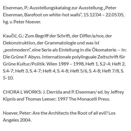
Eisenman, P.: Ausstellungskatalog zur Ausstellung „Peter
Eisenman, Barefoot on white-hot walls“, 15.12.’04 – 22.05.’05,
hg. v. Peter Noever.
Kaučić, G.: Zum Begriff der Schrift, der Differ/a/nce, der
Dekonstruktion, der Grammatologie und was ist
„postmodern“, eine Serie als Einleitung in die Ökomaterie. – In:
Die Grüne F Abyss. Internationale polylinguale Zeitschrift für
Grüne Kultur/Politik. Wien 1989 – 1998, Heft 1, S.2-4; Heft 2,
S.4-7; Heft 3, S. 4-7; Heft 4, S. 4-8; Heft 5/6, S. 4-8; Heft 7/8, S.
5-10.
CHORA L WORKS: J. Derrida and P. Eisenman/ ed. by Jeffrey
Kipnis and Thomas Leeser; 1997 The Monacelli Press.
Noever, Peter: Are the Architects the Root of all evil? Los
Angeles 2004.