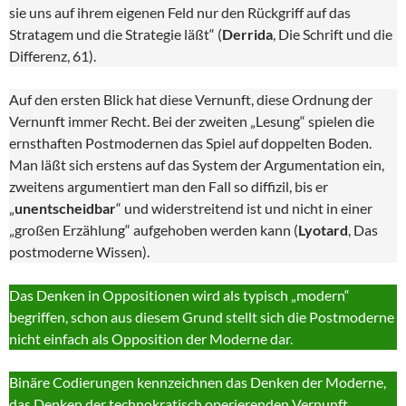
sie uns auf ihrem eigenen Feld nur den Rückgriff auf das
Stratagem und die Strategie läßt“ (
Derrida
, Die Schrift und die
Differenz, 61).
Auf den ersten Blick hat diese Vernunft, diese Ordnung der
Vernunft immer Recht. Bei der zweiten „Lesung“ spielen die
ernsthaften Postmodernen das Spiel auf doppelten Boden.
Man läßt sich erstens auf das System der Argumentation ein,
zweitens argumentiert man den Fall so diffizil, bis er
„
unentscheidbar
“ und widerstreitend ist und nicht in einer
„großen Erzählung“ aufgehoben werden kann (
Lyotard
, Das
postmoderne Wissen).
Das Denken in Oppositionen wird als typisch „modern“
begriffen, schon aus diesem Grund stellt sich die Postmoderne
nicht einfach als Opposition der Moderne dar.
Binäre Codierungen kennzeichnen das Denken der Moderne,
das Denken der technokratisch operierenden Vernunft.