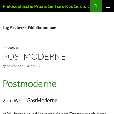
Skip
Search
Philosophische Praxis Gerhard Kaučić und Anna Lydia Huber
to
PRIMAR
content
MENU
Tag Archives: Mühlkommune
PP-2025-05
POSTMODERNE
05/05/2025
ADMIN
Postmoderne
Zum Wort
Post
Moderne