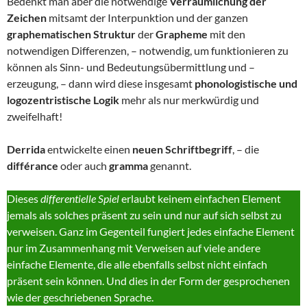
Bedenkt man aber die notwendige
Verräumlichung der
Zeichen
mitsamt der Interpunktion und der ganzen
graphematischen Struktur
der
Grapheme
mit den
notwendigen Differenzen, – notwendig, um funktionieren zu
können als Sinn- und Bedeutungsübermittlung und –
erzeugung, – dann wird diese insgesamt
phonologistische und
logozentristische Logik
mehr als nur merkwürdig und
zweifelhaft!
Derrida
entwickelte einen
neuen Schriftbegriff
, – die
différance
oder auch
gramma
genannt.
Dieses
differentielle Spiel
erlaubt keinem einfachen Element
jemals als solches präsent zu sein und nur auf sich selbst zu
verweisen. Ganz im Gegenteil fungiert jedes einfache Element
nur im Zusammenhang mit Verweisen auf viele andere
einfache Elemente, die alle ebenfalls selbst nicht einfach
präsent sein können. Und dies in der Form der gesprochenen
wie der geschriebenen Sprache.