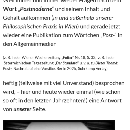
Weil immer und immer wieder Fragen nach dem
Wort
„
Postmoderne
“ und seinem Inhalt und
Gehalt aufkommen (
in und außerhalb unserer
Philosophischen Praxis in Wien
) und gerade jetzt
wieder eine Publikation zum Wörtchen „
Post-
“ in
den Allgemeinmedien
(z. B. in der Wiener Wochenzeitung „
Falter
“ Nr. 18, S. 33, z. B. in der
österreichischen Tageszeitung „
Der Standard
“ u. v. a. zu
Dieter Thomä
:
Post-, Nachruf auf eine Vorsilbe. Berlin 2025, Suhrkamp Verlag)
heftig (teilweise mit viel Unverstand) besprochen
wird, – hier und heute wieder einmal (wie schon
so oft in den letzten Jahrzehnten!) eine Antwort
von
unserer
Seite.