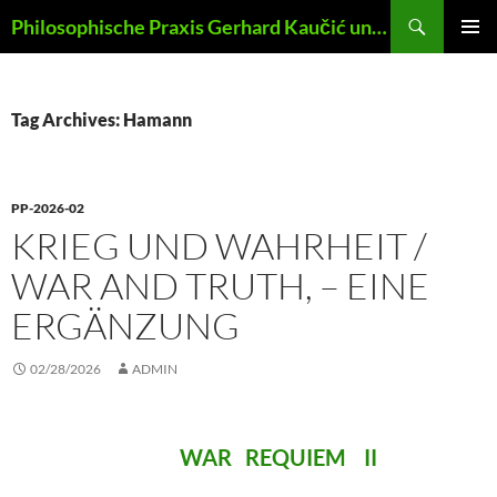
Skip
Search
Philosophische Praxis Gerhard Kaučić und Anna Lydia Huber
to
PRIMAR
content
MENU
Tag Archives: Hamann
PP-2026-02
KRIEG UND WAHRHEIT /
WAR AND TRUTH, – EINE
ERGÄNZUNG
02/28/2026
ADMIN
WAR REQUIEM II