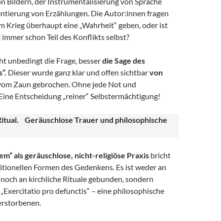
n Bildern, der Instrumentalisierung von Sprache
ntierung von Erzählungen. Die Autor:innen fragen
m Krieg überhaupt eine „Wahrheit“ geben, oder ist
 immer schon Teil des Konflikts selbst?
ht unbedingt die Frage, besser
die Sage des
“.
Dieser wurde ganz klar und offen sichtbar
von
om Zaun gebrochen. Ohne jede Not und
Eine Entscheidung „reiner“ Selbstermächtigung!
itual. Geräuschlose Trauer und philosophische
m“ als geräuschlose, nicht-religiöse Praxis
bricht
itionellen Formen des Gedenkens. Es ist weder an
 noch an kirchliche Rituale gebunden, sondern
s „Exercitatio pro defunctis“ – eine philosophische
erstorbenen.