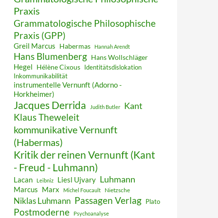
Praxis
Grammatologische Philosophische
Praxis (GPP)
Greil Marcus
Habermas
Hannah Arendt
Hans Blumenberg
Hans Wollschläger
Hegel
Hélène Cixous
Identitätsdislokation
Inkommunikabilität
instrumentelle Vernunft (Adorno -
Horkheimer)
Jacques Derrida
Kant
Judith Butler
Klaus Theweleit
kommunikative Vernunft
(Habermas)
Kritik der reinen Vernunft (Kant
- Freud - Luhmann)
Luhmann
Lacan
Liesl Ujvary
Leibniz
Marcus
Marx
Nietzsche
Michel Foucault
Passagen Verlag
Niklas Luhmann
Plato
Postmoderne
Psychoanalyse