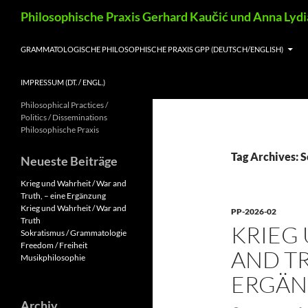
Skip
Search
Philosophische Praxis Gerhard Kaučić und Anna Lyd
to
content
GRAMMATOLOGISCHE PHILOSOPHISCHE PRAXIS GPP (DEUTSCH/ENGLISH)
IMPRESSUM (DT. / ENGL.)
Philosophical Practices /
Politics / Disseminations
Philosophische Praxis
Tag Archives: 
Neueste Beiträge
Krieg und Wahrheit / War and
Truth, – eine Ergänzung
Krieg und Wahrheit / War and
PP-2026-02
Truth
KRIEG
Sokratismus / Grammatologie
Freedom / Freiheit
AND TR
Musikphilosophie
ERGÄ
Archiv