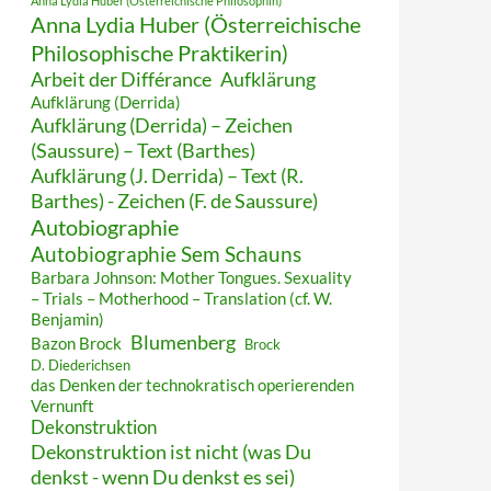
Anna Lydia Huber (Österreichische Philosophin)
Anna Lydia Huber (Österreichische
Philosophische Praktikerin)
Arbeit der Différance
Aufklärung
Aufklärung (Derrida)
Aufklärung (Derrida) – Zeichen
(Saussure) – Text (Barthes)
Aufklärung (J. Derrida) – Text (R.
Barthes) - Zeichen (F. de Saussure)
Autobiographie
Autobiographie Sem Schauns
Barbara Johnson: Mother Tongues. Sexuality
– Trials – Motherhood – Translation (cf. W.
Benjamin)
Blumenberg
Bazon Brock
Brock
D. Diederichsen
das Denken der technokratisch operierenden
Vernunft
Dekonstruktion
Dekonstruktion ist nicht (was Du
denkst - wenn Du denkst es sei)