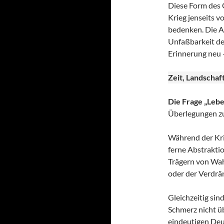
Diese Form des G
Krieg jenseits 
bedenken. Die A
Unfaßbarkeit de
Erinnerung neu –
Zeit, Landschaf
Die Frage „Lebe
Überlegungen zur
Während der Krieg
ferne Abstrakti
Trägern von Wah
oder der Verdrä
Gleichzeitig sin
Schmerz nicht üb
eindeutigen Deu