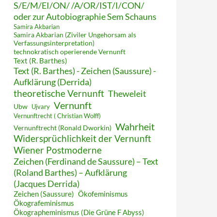
S/E/M/EI/ON/ /A/OR/IST/I/CON/
oder zur Autobiographie Sem Schauns
Samira Akbarian
Samira Akbarian (Ziviler Ungehorsam als
Verfassungsinterpretation)
technokratisch operierende Vernunft
Text (R. Barthes)
Text (R. Barthes) - Zeichen (Saussure) -
Aufklärung (Derrida)
theoretische Vernunft
Theweleit
Vernunft
Ubw
Ujvary
Vernunftrecht ( Christian Wolff)
Wahrheit
Vernunftrecht (Ronald Dworkin)
Widersprüchlichkeit der Vernunft
Wiener Postmoderne
Zeichen (Ferdinand de Saussure) – Text
(Roland Barthes) – Aufklärung
(Jacques Derrida)
Zeichen (Saussure)
Ökofeminismus
Ökografeminismus
Ökographeminismus (Die Grüne F Abyss)