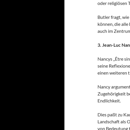
oder religiösen 
Butler fragt, wi
können, die alle
auch im Zentrum
3. Jean-Luc Na
Nancys „Être sing
seine Reflexione
einen weiteren 
Nancy argumenti
Zugehörigkeit be
Endlichkeit.
Dies paßt zu Ka
Landschaft als 
von Bedeutung t