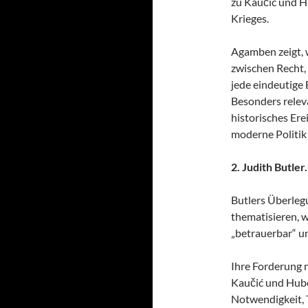
zu Kaučić und H
Krieges.
Agamben zeigt, 
zwischen Recht,
jede eindeutige
Besonders relevan
historisches Ere
moderne Politik
2. Judith Butle
Butlers Überleg
thematisieren, 
„betrauerbar“ u
Ihre Forderung n
Kaučić und Hube
Notwendigkeit, 