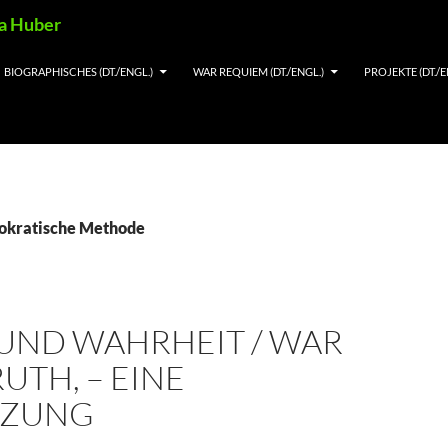
ia Huber
BIOGRAPHISCHES (DT./ENGL.)
WAR REQUIEM (DT./ENGL.)
PROJEKTE (DT./E
Sokratische Methode
 UND WAHRHEIT / WAR
UTH, – EINE
NZUNG