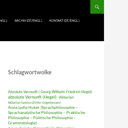
NGL.)
ARCHIV (DT./ENGL.)
KONTAKT (DT./ENGL.)
Schlagwortwolke
Absolute Vernunft ( Georg Wilhelm Friedrich Hegel)
absolute Vernunft (Hegel)
Akbarian
Akbarian Samira (Ziviler Ungehorsam)
Anna Lydia Huber (Sprachphilosophie –
Sprachanalytische Philosophie – Praktische
Philosophie – Politische Philosophie –
Grammatologie)