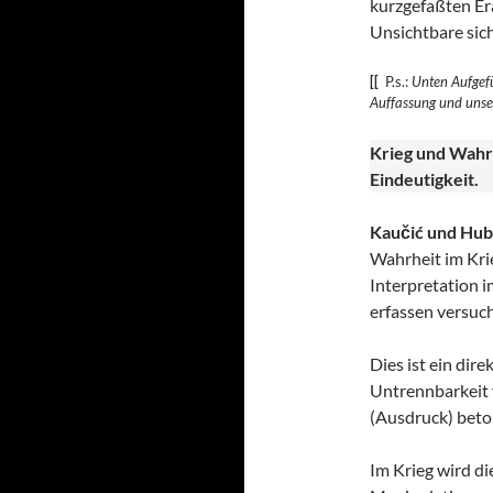
kurzgefaßten Era
Unsichtbare sic
[[
P.s.:
Unten Aufgefü
Auffassung und uns
Krieg und Wahr
Eindeutigkeit.
Kaučić und Hub
Wahrheit im Krie
Interpretation i
erfassen versuch
Dies ist ein dir
Untrennbarkeit v
(Ausdruck) beto
Im Krieg wird di