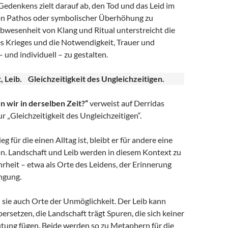
edenkens zielt darauf ab, den Tod und das Leid im
von Pathos oder symbolischer Überhöhung zu
bwesenheit von Klang und Ritual unterstreicht die
s Krieges und die Notwendigkeit, Trauer und
 und individuell – zu gestalten.
t, Leib. Gleichzeitigkeit des Ungleichzeitigen.
n wir in derselben Zeit?“
verweist auf Derridas
 „Gleichzeitigkeit des Ungleichzeitigen“.
 für die einen Alltag ist, bleibt er für andere eine
on. Landschaft und Leib werden in diesem Kontext zu
rheit – etwa als Orte des Leidens, der Erinnerung
ngung.
d sie auch Orte der Unmöglichkeit. Der Leib kann
ersetzen, die Landschaft trägt Spuren, die sich keiner
tung fügen. Beide werden so zu Metaphern für die