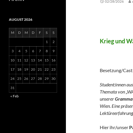
02/28/2026
AUGUST 2026
WAR 
M
D
M
D
F
S
S
Krieg und Wa
1
2
3
4
5
6
7
8
9
(German 
10
11
12
13
14
15
16
17
18
19
20
21
22
23
Besetzung/Cast
24
25
26
27
28
29
30
Student:innen aus
31
Themata von „WA
« Feb
unserer
Grammato
Wien. Eine präse
Lektüreerfahrung
Hier ihr/unser
P