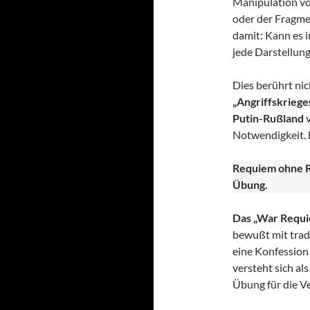
Manipulation vo
oder der Fragme
damit: Kann es i
jede Darstellung
Dies berührt nic
„Angriffskrieges
Putin-Rußland
v
Notwendigkeit. 
Requiem ohne R
Übung.
Das „War Requie
bewußt mit trad
eine Konfession
versteht sich al
Übung für die V