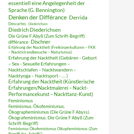
essentiell eine Angelegenheit der
Sprache (G. Bennington)
Denken der Différance
Derrida
Descartes
Diederichsen
Diedrich Diederichsen
Die Grüne F Abyß (Zum Schrift-Begriff)
Dischner
différance
Erfahrung der Nacktheit (Freikörperkulturen – FKK
– Nacktstrandbesuche – Naturismus)
Erfahrung der Nacktheit (Gebären - Geburt
– Sex - Sexuelle Erfahrungen –
Nacktschlafen – Nacktwandern –
Nacktyoga – Nacktsport - … )
Erfahrung der Nacktheit (Künstlerische
Erfahrungen/Nacktmalerei – Nackt-
Performancekunst – Nackttanz-Kunst)
Feminismus
Feminismus. Ökofeminismus.
Ökographeminismus (Die Grüne F Abyss).
Ökografeminismus. Die Grüne F Abyß (Zum
Schrift-Begriff)
Feminismus Ökofeminismus Oikopheminismus (Zum
Begriff der „Schrift“)