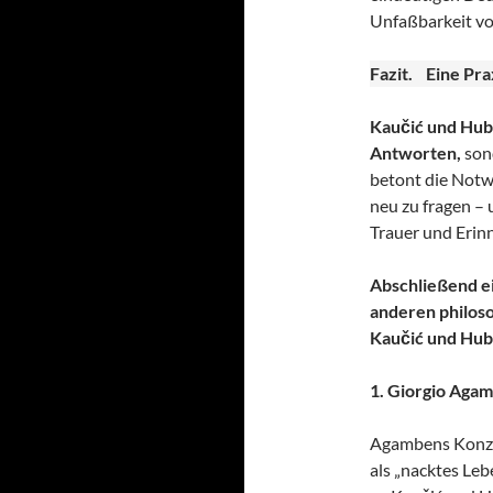
Unfaßbarkeit vo
Fazit. Eine Pra
Kaučić und Hub
Antworten,
sond
betont die Notw
neu zu fragen –
Trauer und Erin
Abschließend e
anderen philoso
Kaučić und Hube
1. Giorgio Aga
Agambens Konzep
als „nacktes Leb