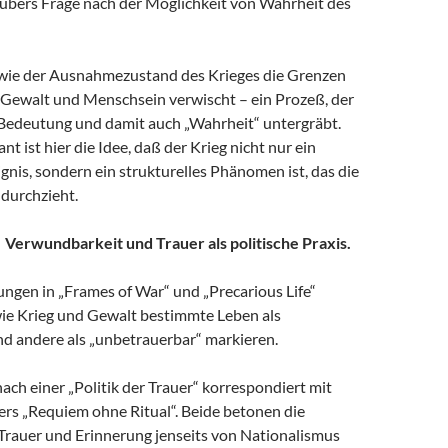
ubers Frage nach der Möglichkeit von Wahrheit des
wie der Ausnahmezustand des Krieges die Grenzen
 Gewalt und Menschsein verwischt – ein Prozeß, der
 Bedeutung und damit auch „Wahrheit“ untergräbt.
t ist hier die Idee, daß der Krieg nicht nur ein
ignis, sondern ein strukturelles Phänomen ist, das die
 durchzieht.
r. Verwundbarkeit und Trauer als politische Praxis.
ungen in „Frames of War“ und „Precarious Life“
wie Krieg und Gewalt bestimmte Leben als
nd andere als „unbetrauerbar“ markieren.
ach einer „Politik der Trauer“ korrespondiert mit
rs „Requiem ohne Ritual“. Beide betonen die
Trauer und Erinnerung jenseits von Nationalismus