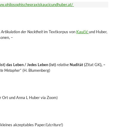
ww.philosophischepraxiskaucicundhuber.at/
r
Artikulation der Nacktheit
im Textkorpus von
Kaučić
und Huber,
sonen, –
ist) das Leben / Jedes Leben (ist)
relative
Nudität (
Zitat GK
), –
ute Metapher
“ (H. Blumenberg)
r Ort und Anna L Huber via Zoom)
 kleines akzeptables Paper/
Lécriture
!)