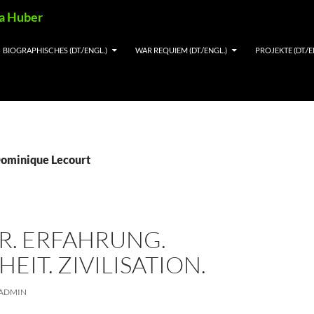
ia Huber
BIOGRAPHISCHES (DT./ENGL.)
WAR REQUIEM (DT./ENGL.)
PROJEKTE (DT./E
Dominique Lecourt
R. ERFAHRUNG.
EIT. ZIVILISATION.
ADMIN