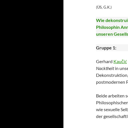
(ÜS, G.K.)
Wie dekonstrui
Philosophin Ann
unseren Gesell
Gruppe 1:
Gerhard
Kaučić
Nacktheit
in unse
Dekonstruktion,
postmodernen P
Beide arbeiten 
Philosophischen
wie sexuelle Se
der gesellschaft