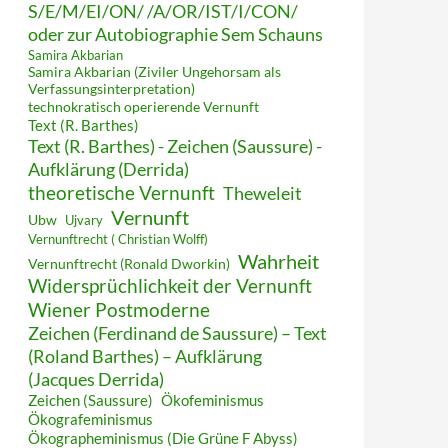
S/E/M/EI/ON/ /A/OR/IST/I/CON/
oder zur Autobiographie Sem Schauns
Samira Akbarian
Samira Akbarian (Ziviler Ungehorsam als
Verfassungsinterpretation)
technokratisch operierende Vernunft
Text (R. Barthes)
Text (R. Barthes) - Zeichen (Saussure) -
Aufklärung (Derrida)
theoretische Vernunft
Theweleit
Vernunft
Ubw
Ujvary
Vernunftrecht ( Christian Wolff)
Wahrheit
Vernunftrecht (Ronald Dworkin)
Widersprüchlichkeit der Vernunft
Wiener Postmoderne
Zeichen (Ferdinand de Saussure) – Text
(Roland Barthes) – Aufklärung
(Jacques Derrida)
Zeichen (Saussure)
Ökofeminismus
Ökografeminismus
Ökographeminismus (Die Grüne F Abyss)