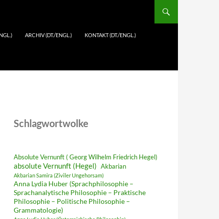
NGL.)
ARCHIV (DT./ENGL.)
KONTAKT (DT./ENGL.)
Schlagwortwolke
Absolute Vernunft ( Georg Wilhelm Friedrich Hegel)
absolute Vernunft (Hegel)
Akbarian
Akbarian Samira (Ziviler Ungehorsam)
Anna Lydia Huber (Sprachphilosophie –
Sprachanalytische Philosophie – Praktische
Philosophie – Politische Philosophie –
Grammatologie)