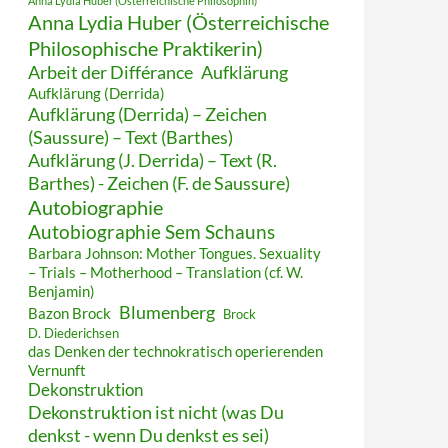
Anna Lydia Huber (Österreichische Philosophin)
Anna Lydia Huber (Österreichische
Philosophische Praktikerin)
Arbeit der Différance
Aufklärung
Aufklärung (Derrida)
Aufklärung (Derrida) – Zeichen
(Saussure) – Text (Barthes)
Aufklärung (J. Derrida) – Text (R.
Barthes) - Zeichen (F. de Saussure)
Autobiographie
Autobiographie Sem Schauns
Barbara Johnson: Mother Tongues. Sexuality
– Trials – Motherhood – Translation (cf. W.
Benjamin)
Blumenberg
Bazon Brock
Brock
D. Diederichsen
das Denken der technokratisch operierenden
Vernunft
Dekonstruktion
Dekonstruktion ist nicht (was Du
denkst - wenn Du denkst es sei)