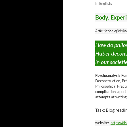
In English:
Body. Experie
Articulation of Nake
How do philo
Huber decon
in our societi
Psychoanalysis Fem
Deconstruction, Pr
Philosophical Practi
complication, aporia
attempts at writing
Task: Blog readi
website:
https://d