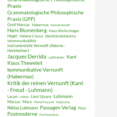
Praxis
Grammatologische Philosophische
Praxis (GPP)
Greil Marcus
Habermas
Hannah Arendt
Hans Blumenberg
Hans Wollschläger
Hegel
Hélène Cixous
Identitätsdislokation
Inkommunikabilität
instrumentelle Vernunft (Adorno -
Horkheimer)
Jacques Derrida
Kant
Judith Butler
Klaus Theweleit
kommunikative Vernunft
(Habermas)
Kritik der reinen Vernunft (Kant
- Freud - Luhmann)
Luhmann
Lacan
Liesl Ujvary
Leibniz
Marcus
Marx
Nietzsche
Michel Foucault
Passagen Verlag
Niklas Luhmann
Plato
Postmoderne
Psychoanalyse