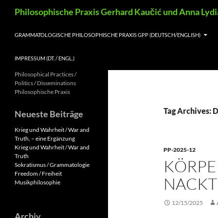
Skip
Search
Philosophische Praxis Gerhard Kaučić und Anna Lyd
to
content
GRAMMATOLOGISCHE PHILOSOPHISCHE PRAXIS GPP (DEUTSCH/ENGLISH)
IMPRESSUM (DT. / ENGL.)
Philosophical Practices /
Politics / Disseminations
Philosophische Praxis
Tag Archives: 
Neueste Beiträge
Krieg und Wahrheit / War and
Truth, – eine Ergänzung
Krieg und Wahrheit / War and
PP-2025-12
Truth
KÖRPE
Sokratismus / Grammatologie
Freedom / Freiheit
NACKTH
Musikphilosophie
12/15/2025
Archiv