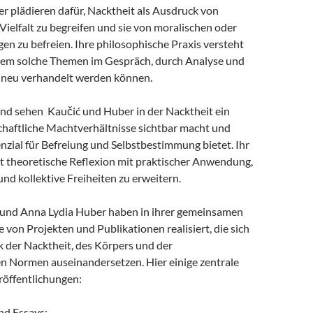
r plädieren dafür, Nacktheit als Ausdruck von
ielfalt zu begreifen und sie von moralischen oder
en zu befreien. Ihre philosophische Praxis versteht
n dem solche Themen im Gespräch, durch Analyse und
 neu verhandelt werden können.
d sehen Kaučić und Huber in der Nacktheit ein
schaftliche Machtverhältnisse sichtbar macht und
enzial für Befreiung und Selbstbestimmung bietet. Ihr
t theoretische Reflexion mit praktischer Anwendung,
und kollektive Freiheiten zu erweitern.
und Anna Lydia Huber haben in ihrer gemeinsamen
e von Projekten und Publikationen realisiert, die sich
k der Nacktheit, des Körpers und der
en Normen auseinandersetzen. Hier einige zentrale
röffentlichungen:
nd Essays: