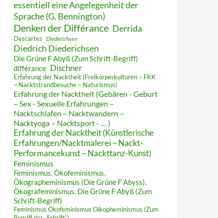
essentiell eine Angelegenheit der
Sprache (G. Bennington)
Denken der Différance
Derrida
Descartes
Diederichsen
Diedrich Diederichsen
Die Grüne F Abyß (Zum Schrift-Begriff)
Dischner
différance
Erfahrung der Nacktheit (Freikörperkulturen – FKK
– Nacktstrandbesuche – Naturismus)
Erfahrung der Nacktheit (Gebären - Geburt
– Sex - Sexuelle Erfahrungen –
Nacktschlafen – Nacktwandern –
Nacktyoga – Nacktsport - … )
Erfahrung der Nacktheit (Künstlerische
Erfahrungen/Nacktmalerei – Nackt-
Performancekunst – Nackttanz-Kunst)
Feminismus
Feminismus. Ökofeminismus.
Ökographeminismus (Die Grüne F Abyss).
Ökografeminismus. Die Grüne F Abyß (Zum
Schrift-Begriff)
Feminismus Ökofeminismus Oikopheminismus (Zum
Begriff der „Schrift“)