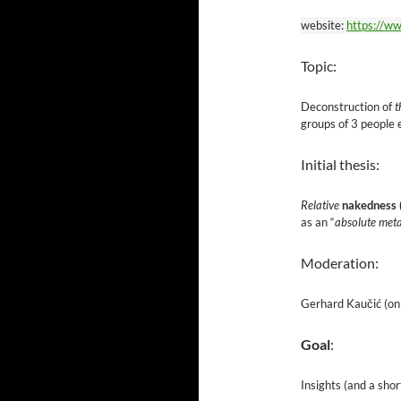
website:
https://ww
Topic:
Deconstruction of
t
groups of 3 people 
Initial thesis:
Relative
nakedness (i
as an “
absolute met
Moderation:
Gerhard Kaučić (on
Goal
:
Insights (and a sho