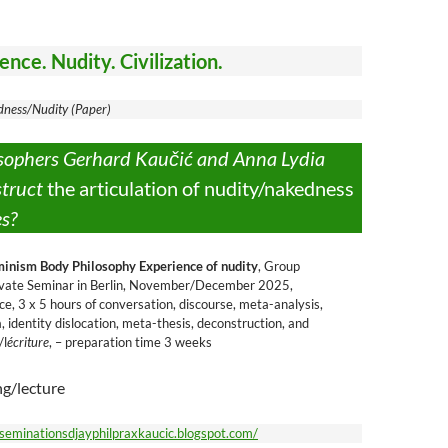
nce. Nudity. Civilization.
dness/Nudity (Paper)
sophers Gerhard Kaučić and Anna Lydia
struct
the articulation of nudity/nakedness
es?
inism Body Philosophy Experience of nudity
, Group
ivate Seminar in Berlin, November/December 2025,
ce, 3 x 5 hours of conversation, discourse, meta-analysis,
, identity dislocation, meta-thesis, deconstruction, and
/l
écriture
, – preparation time 3 weeks
ng/lecture
isseminationsdjayphilpraxkaucic.blogspot.com/