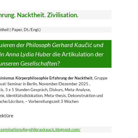
rung. Nacktheit. Zivilisation.
ktheit
( Paper, Dt./Engl.)
uieren der Philosoph Gerhard Kaučić und
hin Anna Lydia Huber
die Artikulation der
unseren Gesellschaften?
inismus Körperphilosophie Erfahrung der Nacktheit
, Gruppe
ivat-Seminar in Berlin, November/Dezember 2025 ,
xis, 3 x 5 Stunden Gespräch, Diskurs, Meta-Analyse,
ie, Identitätsdislokation, Meta-thesis, Dekonstruktion und
uche/
Lécriture
, – Vorbereitungszeit 3 Wochen
ektüre
isseminationsdjayphilpraxkaucic.blogspot.com/