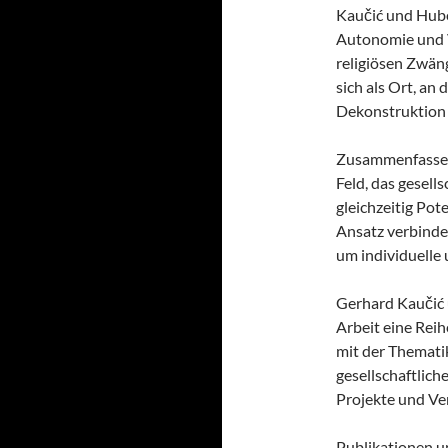
Kaučić und Hube
Autonomie und V
religiösen Zwäng
sich als Ort, a
Dekonstruktion
Zusammenfassen
Feld, das gesell
gleichzeitig Pot
Ansatz verbinde
um individuelle 
Gerhard Kaučić 
Arbeit eine Reih
mit der Themati
gesellschaftlich
Projekte und Ve
Publikationen u