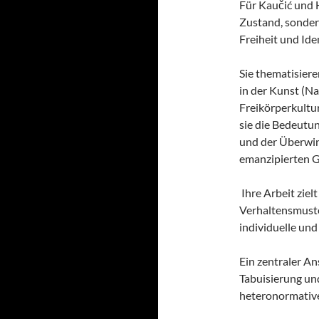
Für Kaučić und H
Zustand, sonder
Freiheit und Iden
Sie thematisier
in der Kunst (Na
Freikörperkultur
sie die Bedeutu
und der Überwin
emanzipierten G
Ihre Arbeit ziel
Verhaltensmuste
individuelle und
Ein zentraler Ans
Tabuisierung und
heteronormative