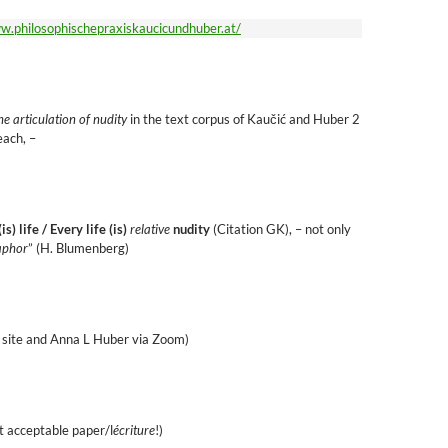
w.philosophischepraxiskaucicundhuber.at/
he articulation of nudity
in the text corpus of Kaučić and Huber 2
each, –
s) life /
Every life (is)
relative
nudity
(Citation GK), – not only
aphor
” (H. Blumenberg)
 site and Anna L Huber via Zoom)
rt acceptable paper/l
écriture
!)