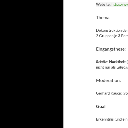
Website:
https://w
Thema:
Dekonstruktion de
2 Gruppen je 3 Per
Eingangsthese:
Relative
Nacktheit (
nicht nur als „
absol
Moderation:
Gerhard Kaučić (vo
Goal
:
Erkenntnis (und ein