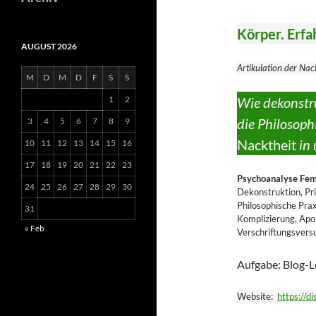
Körper. Erfah
AUGUST 2026
Artikulation der Nac
M
D
M
D
F
S
S
1
2
Wie dekonstr
die Philosop
3
4
5
6
7
8
9
Nacktheit
in 
10
11
12
13
14
15
16
17
18
19
20
21
22
23
Psychoanalyse Fem
24
25
26
27
28
29
30
Dekonstruktion, Pr
Philosophische Pra
31
Komplizierung, Apor
« Feb
Verschriftungsvers
Aufgabe: Blog-L
Website:
https://d