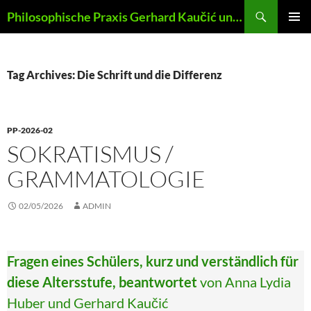
Skip
Search
Philosophische Praxis Gerhard Kaučić und Anna Lydia Huber
to
PRIMAR
content
MENU
Tag Archives: Die Schrift und die Differenz
PP-2026-02
SOKRATISMUS /
GRAMMATOLOGIE
02/05/2026
ADMIN
Fragen eines Schülers, kurz und verständlich für
diese Altersstufe, beantwortet
von Anna Lydia
Huber und Gerhard Kaučić