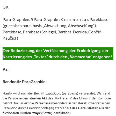
GK:
Para-Graphien. § Para-Graphie : K o m m e n t a r. Parekbase
(griechisch parekbasis „Abweichung, Abschweifung“).
Parekbase, Parabase (Schlegel, Barthes, Derrida, Cončić-
Kaučić) !
Der Reduzierung, der Verfälschung, der Erniedrigung, der
Kastrierung des „Textes“ durch den
„Kommentar
“ entgehen!
P.s.:
Randnotiz ParaGraphie:
Häufig wird auch der Begriff παράβασις (parábasis) verwendet. Während
die Parabase den rituellen Akt des „Vortretens“ des Chors in der Komödie
betont, fokussiert die
Parekbase
(besonders in der literaturtheoretischen
Rezeption durch Friedrich Schlegel) stärker auf
das
Heraustreten aus der
fiktionalen Illusion
.
παρέκβασις
(parékbasis)