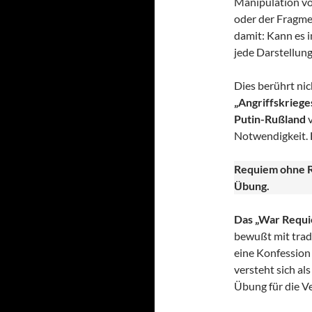
Manipulation vo
oder der Fragme
damit: Kann es i
jede Darstellung
Dies berührt nic
„Angriffskrieges
Putin-Rußland
v
Notwendigkeit. 
Requiem ohne R
Übung.
Das „War Requie
bewußt mit trad
eine Konfession
versteht sich al
Übung für die V