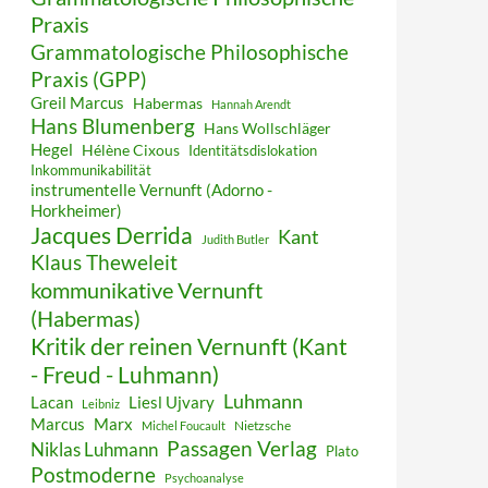
Praxis
Grammatologische Philosophische
Praxis (GPP)
Greil Marcus
Habermas
Hannah Arendt
Hans Blumenberg
Hans Wollschläger
Hegel
Hélène Cixous
Identitätsdislokation
Inkommunikabilität
instrumentelle Vernunft (Adorno -
Horkheimer)
Jacques Derrida
Kant
Judith Butler
Klaus Theweleit
kommunikative Vernunft
(Habermas)
Kritik der reinen Vernunft (Kant
- Freud - Luhmann)
Luhmann
Lacan
Liesl Ujvary
Leibniz
Marcus
Marx
Nietzsche
Michel Foucault
Passagen Verlag
Niklas Luhmann
Plato
Postmoderne
Psychoanalyse