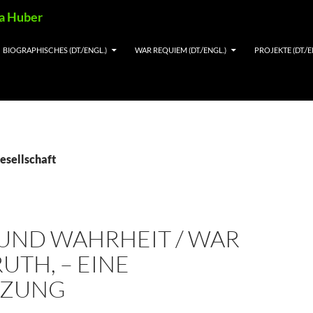
ia Huber
BIOGRAPHISCHES (DT./ENGL.)
WAR REQUIEM (DT./ENGL.)
PROJEKTE (DT./E
esellschaft
 UND WAHRHEIT / WAR
UTH, – EINE
NZUNG