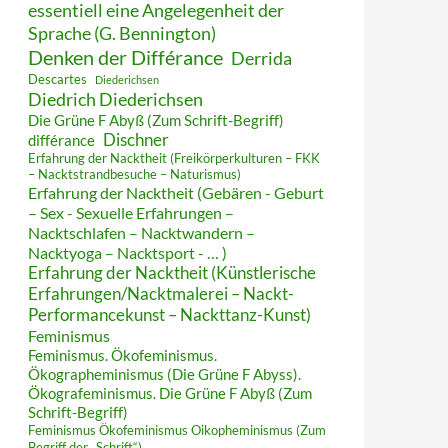
essentiell eine Angelegenheit der
Sprache (G. Bennington)
Denken der Différance
Derrida
Descartes
Diederichsen
Diedrich Diederichsen
Die Grüne F Abyß (Zum Schrift-Begriff)
Dischner
différance
Erfahrung der Nacktheit (Freikörperkulturen – FKK
– Nacktstrandbesuche – Naturismus)
Erfahrung der Nacktheit (Gebären - Geburt
– Sex - Sexuelle Erfahrungen –
Nacktschlafen – Nacktwandern –
Nacktyoga – Nacktsport - … )
Erfahrung der Nacktheit (Künstlerische
Erfahrungen/Nacktmalerei – Nackt-
Performancekunst – Nackttanz-Kunst)
Feminismus
Feminismus. Ökofeminismus.
Ökographeminismus (Die Grüne F Abyss).
Ökografeminismus. Die Grüne F Abyß (Zum
Schrift-Begriff)
Feminismus Ökofeminismus Oikopheminismus (Zum
Begriff der „Schrift“)