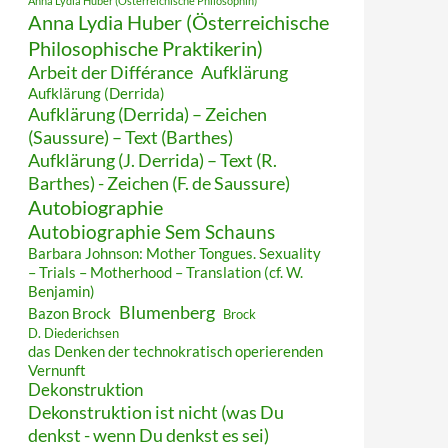
Anna Lydia Huber (Österreichische Philosophin)
Anna Lydia Huber (Österreichische
Philosophische Praktikerin)
Arbeit der Différance
Aufklärung
Aufklärung (Derrida)
Aufklärung (Derrida) – Zeichen
(Saussure) – Text (Barthes)
Aufklärung (J. Derrida) – Text (R.
Barthes) - Zeichen (F. de Saussure)
Autobiographie
Autobiographie Sem Schauns
Barbara Johnson: Mother Tongues. Sexuality
– Trials – Motherhood – Translation (cf. W.
Benjamin)
Blumenberg
Bazon Brock
Brock
D. Diederichsen
das Denken der technokratisch operierenden
Vernunft
Dekonstruktion
Dekonstruktion ist nicht (was Du
denkst - wenn Du denkst es sei)