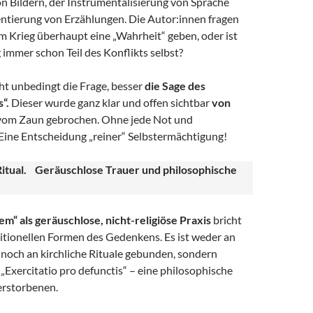
n Bildern, der Instrumentalisierung von Sprache
ntierung von Erzählungen. Die Autor:innen fragen
m Krieg überhaupt eine „Wahrheit“ geben, oder ist
 immer schon Teil des Konflikts selbst?
ht unbedingt die Frage, besser
die Sage des
“.
Dieser wurde ganz klar und offen sichtbar
von
om Zaun gebrochen. Ohne jede Not und
Eine Entscheidung „reiner“ Selbstermächtigung!
itual. Geräuschlose Trauer und philosophische
m“ als geräuschlose, nicht-religiöse Praxis
bricht
itionellen Formen des Gedenkens. Es ist weder an
 noch an kirchliche Rituale gebunden, sondern
s „Exercitatio pro defunctis“ – eine philosophische
erstorbenen.