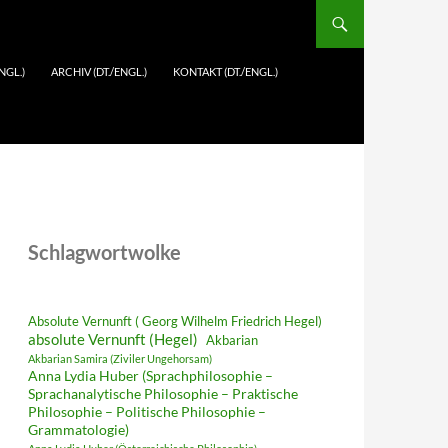
NGL.)
ARCHIV (DT./ENGL.)
KONTAKT (DT./ENGL.)
Schlagwortwolke
Absolute Vernunft ( Georg Wilhelm Friedrich Hegel)
absolute Vernunft (Hegel)
Akbarian
Akbarian Samira (Ziviler Ungehorsam)
Anna Lydia Huber (Sprachphilosophie –
Sprachanalytische Philosophie – Praktische
Philosophie – Politische Philosophie –
Grammatologie)