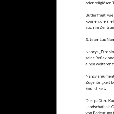
oder religiösen 
Butler fragt, wi
können, die alle
auch im Zentrum
3. Jean-Luc Na
Nancys „Être sing
seine Reflexione
einen weiteren 
Nancy argumenti
Zugehörigkeit be
Endlichkeit.
Dies paßt zu Ka
Landschaft als 
von Bedeutung t