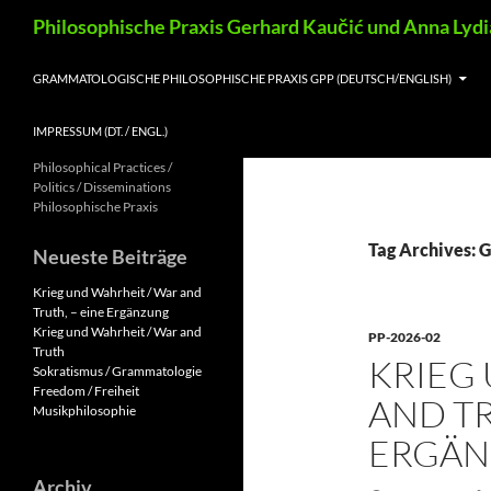
Skip
Search
Philosophische Praxis Gerhard Kaučić und Anna Lyd
to
content
GRAMMATOLOGISCHE PHILOSOPHISCHE PRAXIS GPP (DEUTSCH/ENGLISH)
IMPRESSUM (DT. / ENGL.)
Philosophical Practices /
Politics / Disseminations
Philosophische Praxis
Tag Archives: G
Neueste Beiträge
Krieg und Wahrheit / War and
Truth, – eine Ergänzung
Krieg und Wahrheit / War and
PP-2026-02
Truth
KRIEG
Sokratismus / Grammatologie
Freedom / Freiheit
AND TR
Musikphilosophie
ERGÄ
Archiv