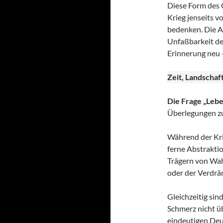
Diese Form des G
Krieg jenseits 
bedenken. Die A
Unfaßbarkeit de
Erinnerung neu –
Zeit, Landschaf
Die Frage „Lebe
Überlegungen zur
Während der Krieg
ferne Abstrakti
Trägern von Wah
oder der Verdrä
Gleichzeitig sin
Schmerz nicht üb
eindeutigen Deu