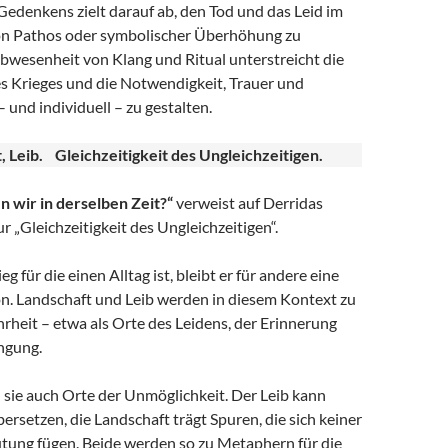
edenkens zielt darauf ab, den Tod und das Leid im
von Pathos oder symbolischer Überhöhung zu
bwesenheit von Klang und Ritual unterstreicht die
s Krieges und die Notwendigkeit, Trauer und
 und individuell – zu gestalten.
t, Leib. Gleichzeitigkeit des Ungleichzeitigen.
n wir in derselben Zeit?“
verweist auf Derridas
 „Gleichzeitigkeit des Ungleichzeitigen“.
 für die einen Alltag ist, bleibt er für andere eine
on. Landschaft und Leib werden in diesem Kontext zu
rheit – etwa als Orte des Leidens, der Erinnerung
ngung.
d sie auch Orte der Unmöglichkeit. Der Leib kann
ersetzen, die Landschaft trägt Spuren, die sich keiner
tung fügen. Beide werden so zu Metaphern für die