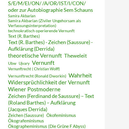
S/E/M/EI/ON/ /A/OR/IST/I/CON/
oder zur Autobiographie Sem Schauns
Samira Akbarian
Samira Akbarian (Ziviler Ungehorsam als
Verfassungsinterpretation)
technokratisch operierende Vernunft
Text (R. Barthes)
Text (R. Barthes) - Zeichen (Saussure) -
Aufklärung (Derrida)
theoretische Vernunft
Theweleit
Vernunft
Ubw
Ujvary
Vernunftrecht ( Christian Wolff)
Wahrheit
Vernunftrecht (Ronald Dworkin)
Widersprüchlichkeit der Vernunft
Wiener Postmoderne
Zeichen (Ferdinand de Saussure) – Text
(Roland Barthes) – Aufklärung
(Jacques Derrida)
Zeichen (Saussure)
Ökofeminismus
Ökografeminismus
Ökographeminismus (Die Grüne F Abyss)