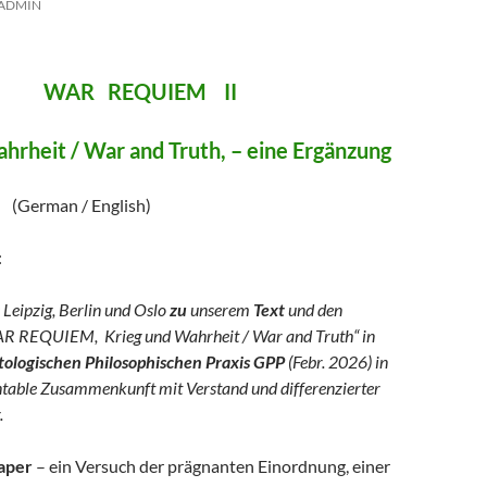
ADMIN
REQUIEM II
hrheit / War and Truth, – eine Ergänzung
/ English)
:
 Leipzig, Berlin und Oslo
zu
unserem
Text
und den
R REQUIEM, Krieg und Wahrheit / War and Truth“ in
logischen Philosophischen Praxis GPP
(Febr. 2026) in
ntable Zusammenkunft mit Verstand und differenzierter
.
aper
– ein Versuch der prägnanten Einordnung, einer