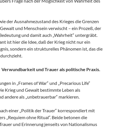
ubers Frage nach der Möglichkeit von Wahrheit des
wie der Ausnahmezustand des Krieges die Grenzen
 Gewalt und Menschsein verwischt – ein Prozeß, der
 Bedeutung und damit auch „Wahrheit“ untergräbt.
t ist hier die Idee, daß der Krieg nicht nur ein
ignis, sondern ein strukturelles Phänomen ist, das die
 durchzieht.
r. Verwundbarkeit und Trauer als politische Praxis.
ungen in „Frames of War“ und „Precarious Life“
wie Krieg und Gewalt bestimmte Leben als
nd andere als „unbetrauerbar“ markieren.
ach einer „Politik der Trauer“ korrespondiert mit
rs „Requiem ohne Ritual“. Beide betonen die
Trauer und Erinnerung jenseits von Nationalismus