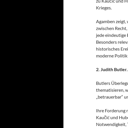
zu Kaučić und H
Krieges.
Agamben zeigt, 
zwischen Recht,
jede eindeutige
Besonders relevan
historisches Ere
moderne Politik
2. Judith Butle
Butlers Überleg
thematisieren, 
„betrauerbar“ u
Ihre Forderung n
Kaučić und Hube
Notwendigkeit, 