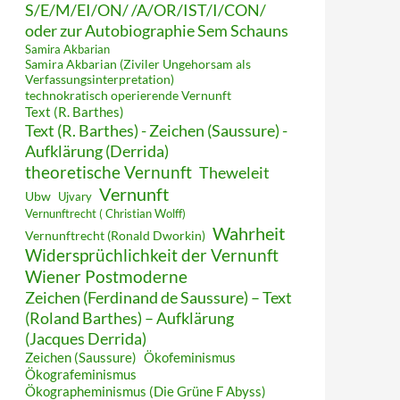
S/E/M/EI/ON/ /A/OR/IST/I/CON/
oder zur Autobiographie Sem Schauns
Samira Akbarian
Samira Akbarian (Ziviler Ungehorsam als
Verfassungsinterpretation)
technokratisch operierende Vernunft
Text (R. Barthes)
Text (R. Barthes) - Zeichen (Saussure) -
Aufklärung (Derrida)
theoretische Vernunft
Theweleit
Vernunft
Ubw
Ujvary
Vernunftrecht ( Christian Wolff)
Wahrheit
Vernunftrecht (Ronald Dworkin)
Widersprüchlichkeit der Vernunft
Wiener Postmoderne
Zeichen (Ferdinand de Saussure) – Text
(Roland Barthes) – Aufklärung
(Jacques Derrida)
Zeichen (Saussure)
Ökofeminismus
Ökografeminismus
Ökographeminismus (Die Grüne F Abyss)