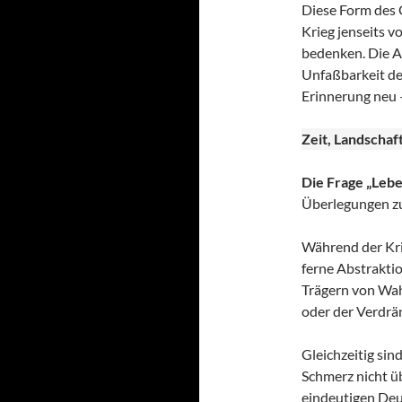
Diese Form des G
Krieg jenseits 
bedenken. Die A
Unfaßbarkeit de
Erinnerung neu –
Zeit, Landschaf
Die Frage „Lebe
Überlegungen zur
Während der Krieg
ferne Abstrakti
Trägern von Wah
oder der Verdrä
Gleichzeitig sin
Schmerz nicht üb
eindeutigen Deu