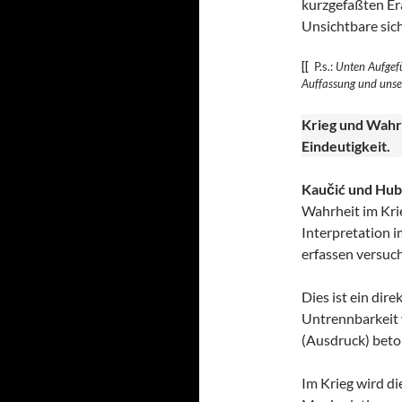
kurzgefaßten Era
Unsichtbare sic
[[
P.s.:
Unten Aufgefü
Auffassung und uns
Krieg und Wahr
Eindeutigkeit.
Kaučić und Hub
Wahrheit im Krie
Interpretation i
erfassen versuch
Dies ist ein dir
Untrennbarkeit v
(Ausdruck) beto
Im Krieg wird di