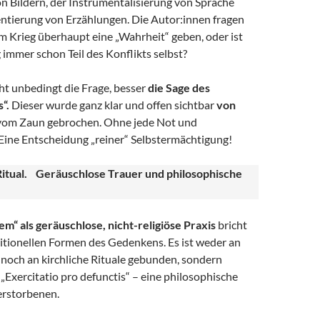
n Bildern, der Instrumentalisierung von Sprache
ntierung von Erzählungen. Die Autor:innen fragen
m Krieg überhaupt eine „Wahrheit“ geben, oder ist
 immer schon Teil des Konflikts selbst?
ht unbedingt die Frage, besser
die Sage des
“.
Dieser wurde ganz klar und offen sichtbar
von
om Zaun gebrochen. Ohne jede Not und
Eine Entscheidung „reiner“ Selbstermächtigung!
itual. Geräuschlose Trauer und philosophische
m“ als geräuschlose, nicht-religiöse Praxis
bricht
itionellen Formen des Gedenkens. Es ist weder an
 noch an kirchliche Rituale gebunden, sondern
s „Exercitatio pro defunctis“ – eine philosophische
erstorbenen.