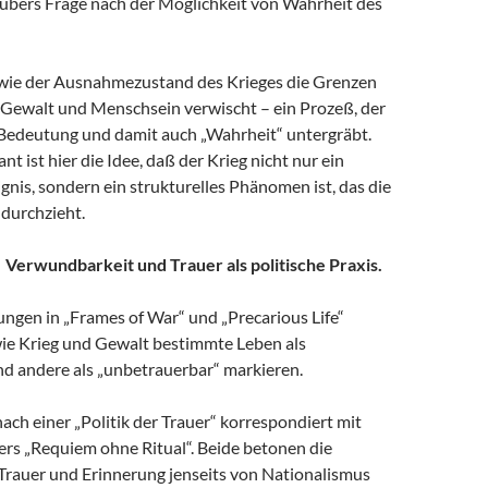
ubers Frage nach der Möglichkeit von Wahrheit des
wie der Ausnahmezustand des Krieges die Grenzen
 Gewalt und Menschsein verwischt – ein Prozeß, der
 Bedeutung und damit auch „Wahrheit“ untergräbt.
t ist hier die Idee, daß der Krieg nicht nur ein
ignis, sondern ein strukturelles Phänomen ist, das die
 durchzieht.
r. Verwundbarkeit und Trauer als politische Praxis.
ungen in „Frames of War“ und „Precarious Life“
wie Krieg und Gewalt bestimmte Leben als
nd andere als „unbetrauerbar“ markieren.
ach einer „Politik der Trauer“ korrespondiert mit
rs „Requiem ohne Ritual“. Beide betonen die
Trauer und Erinnerung jenseits von Nationalismus