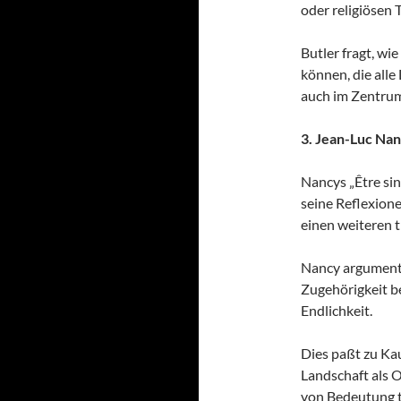
oder religiösen 
Butler fragt, wi
können, die alle
auch im Zentrum
3. Jean-Luc Na
Nancys „Être sing
seine Reflexione
einen weiteren 
Nancy argumenti
Zugehörigkeit be
Endlichkeit.
Dies paßt zu Ka
Landschaft als 
von Bedeutung t