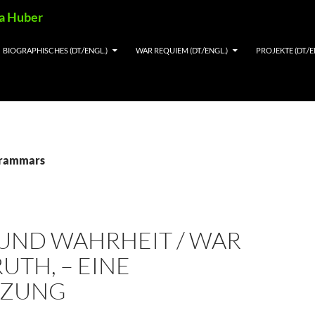
ia Huber
BIOGRAPHISCHES (DT./ENGL.)
WAR REQUIEM (DT./ENGL.)
PROJEKTE (DT./E
grammars
 UND WAHRHEIT / WAR
UTH, – EINE
NZUNG