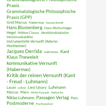
Praxis
Grammatologische Philosophische
Praxis (GPP)
Greil Marcus
Habermas
Hannah Arendt
Hans Blumenberg
Hans Wollschläger
Hegel
Hélène Cixous
Identitätsdislokation
Inkommunikabilität
instrumentelle Vernunft (Adorno -
Horkheimer)
Jacques Derrida
Kant
Judith Butler
Klaus Theweleit
kommunikative Vernunft
(Habermas)
Kritik der reinen Vernunft (Kant
- Freud - Luhmann)
Luhmann
Lacan
Liesl Ujvary
Leibniz
Marcus
Marx
Nietzsche
Michel Foucault
Passagen Verlag
Niklas Luhmann
Plato
Postmoderne
Psychoanalyse