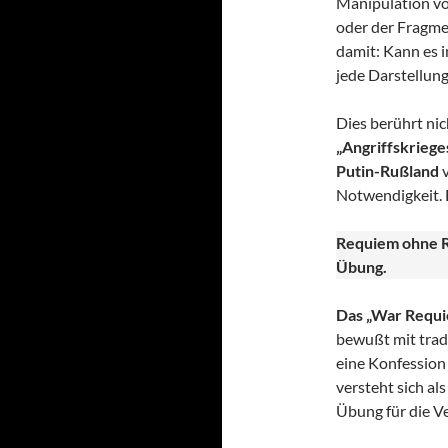
Manipulation vo
oder der Fragme
damit: Kann es i
jede Darstellung
Dies berührt nic
„Angriffskrieges
Putin-Rußland
v
Notwendigkeit. 
Requiem ohne R
Übung.
Das „War Requie
bewußt mit trad
eine Konfession
versteht sich al
Übung für die V