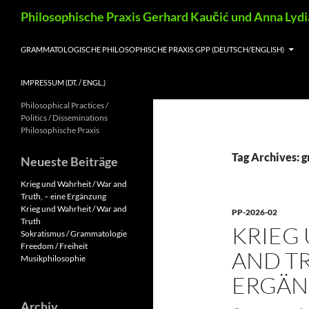
Skip
Search
Philosophische Praxis Gerhard Kaučić und Anna Lyd
to
content
GRAMMATOLOGISCHE PHILOSOPHISCHE PRAXIS GPP (DEUTSCH/ENGLISH)
IMPRESSUM (DT. / ENGL.)
Philosophical Practices /
Politics / Disseminations
Philosophische Praxis
Tag Archives: 
Neueste Beiträge
Krieg und Wahrheit / War and
Truth, – eine Ergänzung
Krieg und Wahrheit / War and
PP-2026-02
Truth
KRIEG
Sokratismus / Grammatologie
Freedom / Freiheit
AND TR
Musikphilosophie
ERGÄ
Archiv