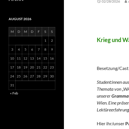
02/28/2026
AUGUST 2026
WAR 
M
D
M
D
F
S
S
Krieg und Wa
1
2
3
4
5
6
7
8
9
(German 
10
11
12
13
14
15
16
17
18
19
20
21
22
23
Besetzung/Cast
24
25
26
27
28
29
30
Student:innen aus
31
Themata von „WA
« Feb
unserer
Grammato
Wien. Eine präse
Lektüreerfahrung
Hier ihr/unser
P