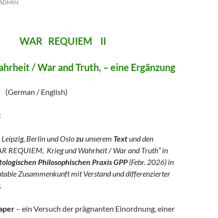
ADMIN
REQUIEM II
hrheit / War and Truth, – eine Ergänzung
/ English)
:
 Leipzig, Berlin und Oslo
zu
unserem
Text
und den
R REQUIEM, Krieg und Wahrheit / War and Truth“ in
logischen Philosophischen Praxis GPP
(Febr. 2026) in
ntable Zusammenkunft mit Verstand und differenzierter
.
aper
– ein Versuch der prägnanten Einordnung, einer