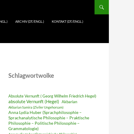
NGL.)
ARCHIV (DT./ENGL.)
KONTAKT (DT./ENGL.)
Schlagwortwolke
Absolute Vernunft ( Georg Wilhelm Friedrich Hegel)
absolute Vernunft (Hegel)
Akbarian
Akbarian Samira (Ziviler Ungehorsam)
Anna Lydia Huber (Sprachphilosophie –
Sprachanalytische Philosophie – Praktische
Philosophie – Politische Philosophie –
Grammatologie)