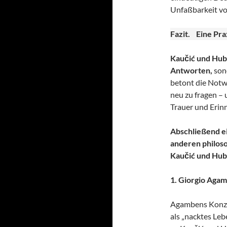
Unfaßbarkeit vo
Fazit. Eine Pra
Kaučić und Hub
Antworten,
sond
betont die Notw
neu zu fragen –
Trauer und Erin
Abschließend e
anderen philoso
Kaučić und Hube
1. Giorgio Aga
Agambens Konzep
als „nacktes Leb