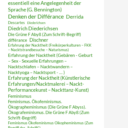
essentiell eine Angelegenheit der
Sprache (G. Bennington)
Denken der Différance
Derrida
Descartes
Diederichsen
Diedrich Diederichsen
Die Grüne F Abyß (Zum Schrift-Begriff)
Dischner
différance
Erfahrung der Nacktheit (Freikörperkulturen – FKK
– Nacktstrandbesuche – Naturismus)
Erfahrung der Nacktheit (Gebären - Geburt
– Sex - Sexuelle Erfahrungen –
Nacktschlafen – Nacktwandern –
Nacktyoga – Nacktsport - … )
Erfahrung der Nacktheit (Künstlerische
Erfahrungen/Nacktmalerei – Nackt-
Performancekunst – Nackttanz-Kunst)
Feminismus
Feminismus. Ökofeminismus.
Ökographeminismus (Die Grüne F Abyss).
Ökografeminismus. Die Grüne F Abyß (Zum
Schrift-Begriff)
Feminismus Ökofeminismus Oikopheminismus (Zum
Begriff der „Schrift“)