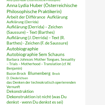
Anna Lydia Huber (Österreichische Philosophin)
Anna Lydia Huber (Österreichische
Philosophische Praktikerin)
Arbeit der Différance
Aufklärung
Aufklärung (Derrida)
Aufklärung (Derrida) – Zeichen
(Saussure) – Text (Barthes)
Aufklärung (J. Derrida) – Text (R.
Barthes) - Zeichen (F. de Saussure)
Autobiographie
Autobiographie Sem Schauns
Barbara Johnson: Mother Tongues. Sexuality
– Trials – Motherhood – Translation (cf. W.
Benjamin)
Blumenberg
Bazon Brock
Brock
D. Diederichsen
das Denken der technokratisch operierenden
Vernunft
Dekonstruktion
Dekonstruktion ist nicht (was Du
denkst - wenn Du denkst es sei)