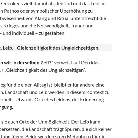
edenkens zielt darauf ab, den Tod und das Leid im
von Pathos oder symbolischer Überhöhung zu
bwesenheit von Klang und Ritual unterstreicht die
s Krieges und die Notwendigkeit, Trauer und
 und individuell – zu gestalten.
t, Leib. Gleichzeitigkeit des Ungleichzeitigen.
n wir in derselben Zeit?“
verweist auf Derridas
 „Gleichzeitigkeit des Ungleichzeitigen“.
 für die einen Alltag ist, bleibt er für andere eine
on. Landschaft und Leib werden in diesem Kontext zu
rheit – etwa als Orte des Leidens, der Erinnerung
ngung.
d sie auch Orte der Unmöglichkeit. Der Leib kann
ersetzen, die Landschaft trägt Spuren, die sich keiner
tung fügen. Beide werden so zu Metaphern für die