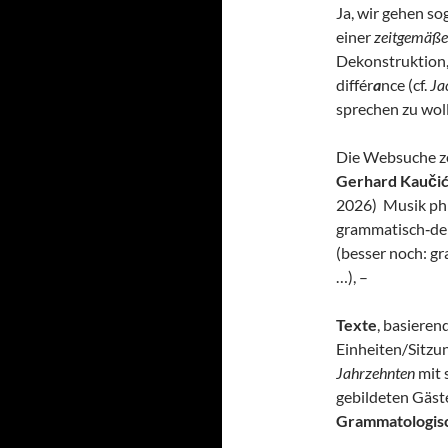
Ja, wir gehen so
einer
zeitgemäße
Dekonstruktion
différ
a
nce (cf.
Ja
sprechen zu wol
Die Websuche ze
Gerhard Kauči
2026) Musik phi
grammatisch‑de
(besser noch: g
…), –
Texte
, basieren
Einheiten/Sitzu
Jahrzehnten
mit 
gebildeten Gäste
Grammatologisc