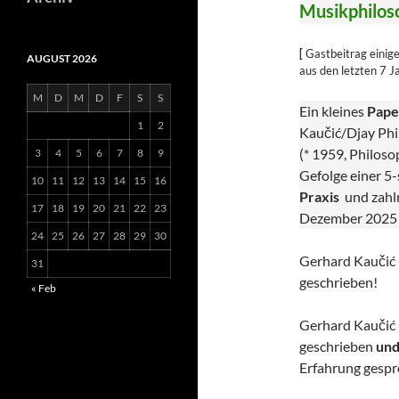
Musikphilos
[
Gastbeitrag einig
AUGUST 2026
aus den letzten 7 
M
D
M
D
F
S
S
Ein kleines
Pape
1
2
Kaučić/Djay Phi
(* 1959, Philoso
3
4
5
6
7
8
9
Gefolge einer 5
10
11
12
13
14
15
16
Praxis
und zahlr
17
18
19
20
21
22
23
Dezember 2025
24
25
26
27
28
29
30
Gerhard Kaučić 
31
geschrieben!
« Feb
Gerhard Kaučić 
geschrieben
und
Erfahrung gespr