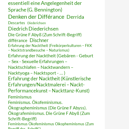
essentiell eine Angelegenheit der
Sprache (G. Bennington)
Denken der Différance
Derrida
Descartes
Diederichsen
Diedrich Diederichsen
Die Grüne F Abyß (Zum Schrift-Begriff)
Dischner
différance
Erfahrung der Nacktheit (Freikörperkulturen – FKK
– Nacktstrandbesuche – Naturismus)
Erfahrung der Nacktheit (Gebären - Geburt
– Sex - Sexuelle Erfahrungen –
Nacktschlafen – Nacktwandern –
Nacktyoga – Nacktsport - … )
Erfahrung der Nacktheit (Künstlerische
Erfahrungen/Nacktmalerei – Nackt-
Performancekunst – Nackttanz-Kunst)
Feminismus
Feminismus. Ökofeminismus.
Ökographeminismus (Die Grüne F Abyss).
Ökografeminismus. Die Grüne F Abyß (Zum
Schrift-Begriff)
Feminismus Ökofeminismus Oikopheminismus (Zum
Begriff der „Schrift“)