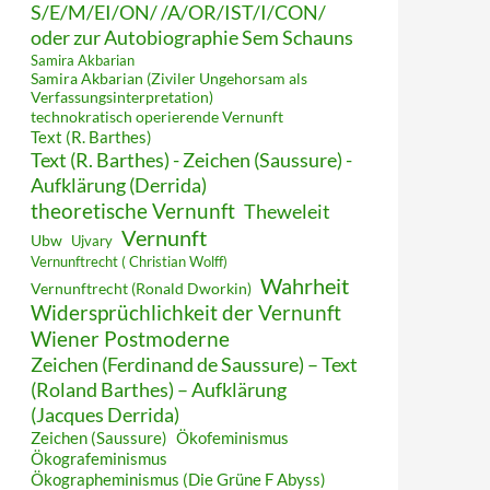
S/E/M/EI/ON/ /A/OR/IST/I/CON/
oder zur Autobiographie Sem Schauns
Samira Akbarian
Samira Akbarian (Ziviler Ungehorsam als
Verfassungsinterpretation)
technokratisch operierende Vernunft
Text (R. Barthes)
Text (R. Barthes) - Zeichen (Saussure) -
Aufklärung (Derrida)
theoretische Vernunft
Theweleit
Vernunft
Ubw
Ujvary
Vernunftrecht ( Christian Wolff)
Wahrheit
Vernunftrecht (Ronald Dworkin)
Widersprüchlichkeit der Vernunft
Wiener Postmoderne
Zeichen (Ferdinand de Saussure) – Text
(Roland Barthes) – Aufklärung
(Jacques Derrida)
Zeichen (Saussure)
Ökofeminismus
Ökografeminismus
Ökographeminismus (Die Grüne F Abyss)