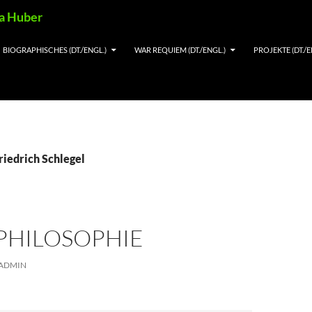
ia Huber
BIOGRAPHISCHES (DT./ENGL.)
WAR REQUIEM (DT./ENGL.)
PROJEKTE (DT./E
riedrich Schlegel
PHILOSOPHIE
ADMIN