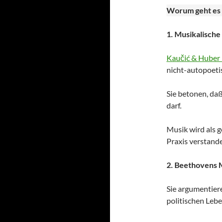
Worum geht es 
1. Musikalische
Kaučić & Hube
nicht-autopoeti
Sie betonen, daß
darf.
Musik wird als ge
Praxis verstand
2. Beethovens 
Sie argumentier
politischen Lebe