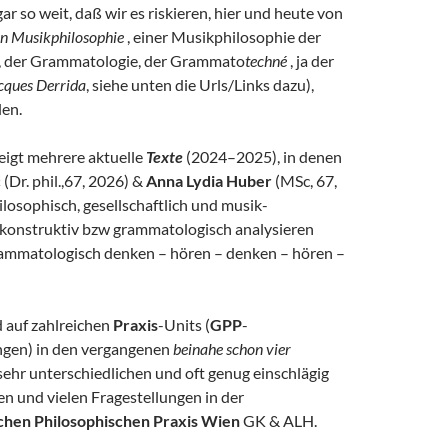
gar so weit, daß wir es riskieren, hier und heute von
n Musikphilosophie
, einer Musikphilosophie der
, der Grammatologie, der Grammato
techné
, ja der
cques Derrida
, siehe unten die Urls/Links dazu),
len.
igt mehrere aktuelle
Texte
(2024–2025), in denen
ć
(Dr. phil.,67, 2026) &
Anna Lydia Huber
(MSc, 67,
losophisch, gesellschaftlich und musik-
konstruktiv bzw grammatologisch analysieren
rammatologisch denken – hören – denken – hören –
d auf zahlreichen
Praxis
-Units (
GPP
-
ngen) in den vergangenen
beinahe schon vier
sehr unterschiedlichen und oft genug einschlägig
n und vielen Fragestellungen in der
hen Philosophischen Praxis Wien
GK & ALH.