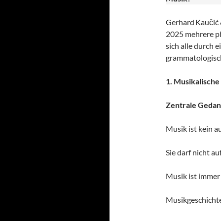
Gerhard Kaučić 
2025 mehrere ph
sich alle durch 
grammatologisch
1. Musikalische
Zentrale Geda
Musik ist kein 
Sie darf nicht au
Musik ist immer p
Musikgeschichte 