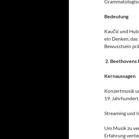
Grammatologisch
Bedeutung
Kaučić und Huber
ein Denken, das
Bewusstsein prä
2. Beethovens 
Kernaussagen
Konzertmusik und
19. Jahrhundert
Streaming und I
Um Musik zu ver
Erfahrung vertie