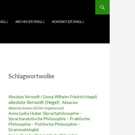
NGL.)
ARCHIV (DT./ENGL.)
KONTAKT (DT./ENGL.)
Schlagwortwolke
Absolute Vernunft ( Georg Wilhelm Friedrich Hegel)
absolute Vernunft (Hegel)
Akbarian
Akbarian Samira (Ziviler Ungehorsam)
Anna Lydia Huber (Sprachphilosophie –
Sprachanalytische Philosophie – Praktische
Philosophie – Politische Philosophie –
Grammatologie)