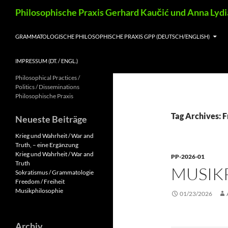
Skip
Search
Philosophische Praxis Gerhard Kaučić und Anna Lyd
to
content
GRAMMATOLOGISCHE PHILOSOPHISCHE PRAXIS GPP (DEUTSCH/ENGLISH)
IMPRESSUM (DT. / ENGL.)
Philosophical Practices /
Politics / Disseminations
Philosophische Praxis
Tag Archives: F
Neueste Beiträge
Krieg und Wahrheit / War and
Truth, – eine Ergänzung
Krieg und Wahrheit / War and
PP-2026-01
Truth
MUSIK
Sokratismus / Grammatologie
Freedom / Freiheit
Musikphilosophie
01/23/2026
Archiv