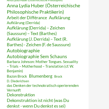
Anna Lydia Huber (Österreichische Philosophin)
Anna Lydia Huber (Österreichische
Philosophische Praktikerin)
Arbeit der Différance
Aufklärung
Aufklärung (Derrida)
Aufklärung (Derrida) – Zeichen
(Saussure) – Text (Barthes)
Aufklärung (J. Derrida) – Text (R.
Barthes) - Zeichen (F. de Saussure)
Autobiographie
Autobiographie Sem Schauns
Barbara Johnson: Mother Tongues. Sexuality
– Trials – Motherhood – Translation (cf. W.
Benjamin)
Blumenberg
Bazon Brock
Brock
D. Diederichsen
das Denken der technokratisch operierenden
Vernunft
Dekonstruktion
Dekonstruktion ist nicht (was Du
denkst - wenn Du denkst es sei)