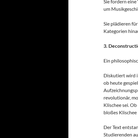
Sie fordern eine
um Musikgeschic
Sie plädieren fü
Kategorien hina
3. Deconstruct
Ein philosophis
Diskutiert wird i
ob heute gespiel
Aufzeichnungspra
revolutionär, m
Klischee sei. O
bloßes Klischee 
Der Text entsta
Studierenden au