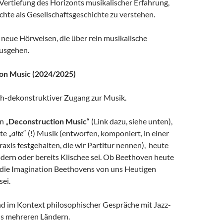
 Vertiefung des Horizonts musikalischer Erfahrung,
hte als Gesellschaftsgeschichte zu verstehen.
r neue Hörweisen, die über rein musikalische
usgehen.
ion Music (2024/2025)
ch-dekonstruktiver Zugang zur Musik.
n „
Deconstruction Music
“ (Link dazu, siehe unten),
te „
alte
“ (!) Musik (entworfen, komponiert, in einer
xis festgehalten, die wir Partitur nennen), heute
odern oder bereits Klischee sei. Ob Beethoven heute
b die Imagination Beethovens von uns Heutigen
sei.
nd im Kontext philosophischer Gespräche mit Jazz-
s mehreren Ländern.