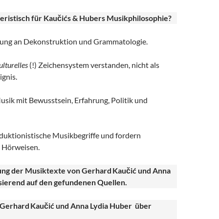
teristisch für Kaučićs & Hubers Musikphilosophie?
rung an Dekonstruktion und Grammatologie.
lturelles
(!) Zeichensystem verstanden, nicht als
gnis.
usik mit Bewusstsein, Erfahrung, Politik und
reduktionistische Musikbegriffe und fordern
e Hörweisen.
ng der Musiktexte von Gerhard
Kau
č
i
ć und Anna
asierend auf den gefundenen Quellen.
 Gerhard
Kau
či
ć und Anna Lydia Huber
über