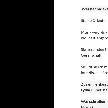
Was ist charak
Starke Orientie
Musik wird als
ku
bloßes Klangerei
Sie verbinden M
Gesellschaft.
Sie kritisieren 
interdisziplinär
Zusammenfassu
Lydia Huber
, b
Was schreiben
Musik?