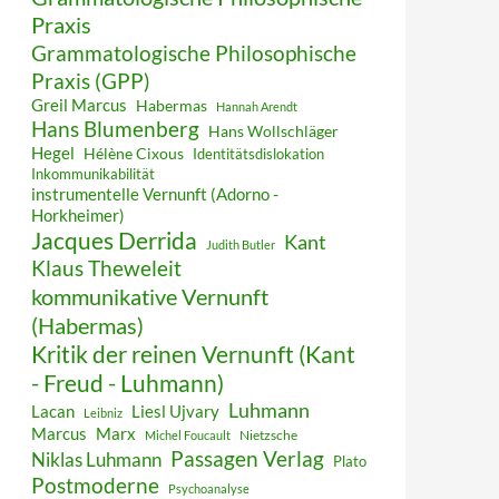
Praxis
Grammatologische Philosophische
Praxis (GPP)
Greil Marcus
Habermas
Hannah Arendt
Hans Blumenberg
Hans Wollschläger
Hegel
Hélène Cixous
Identitätsdislokation
Inkommunikabilität
instrumentelle Vernunft (Adorno -
Horkheimer)
Jacques Derrida
Kant
Judith Butler
Klaus Theweleit
kommunikative Vernunft
(Habermas)
Kritik der reinen Vernunft (Kant
- Freud - Luhmann)
Luhmann
Lacan
Liesl Ujvary
Leibniz
Marcus
Marx
Nietzsche
Michel Foucault
Passagen Verlag
Niklas Luhmann
Plato
Postmoderne
Psychoanalyse