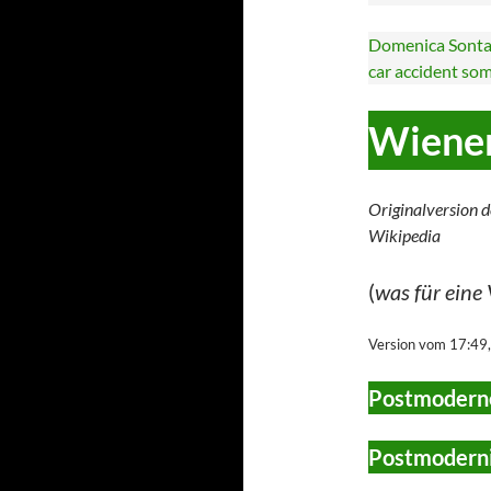
Domenica Sontag
car accident some
Wiene
Originalversion d
Wikipedia
(
was für eine
Version vom 17:49
Postmoderne
Postmoderni