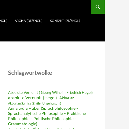
NGL.)
ARCHIV (DT./ENGL.)
KONTAKT (DT./ENGL.)
Schlagwortwolke
Absolute Vernunft ( Georg Wilhelm Friedrich Hegel)
absolute Vernunft (Hegel)
Akbarian
Akbarian Samira (Ziviler Ungehorsam)
Anna Lydia Huber (Sprachphilosophie –
Sprachanalytische Philosophie – Praktische
Philosophie – Politische Philosophie –
Grammatologie)