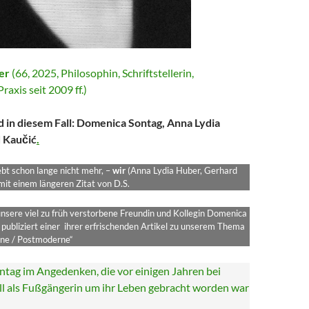
er
(66, 2025, Philosophin, Schriftstellerin,
raxis seit 2009 ff.)
ind in diesem Fall: Domenica Sontag, Anna Lydia
 Kaučić
.
bt schon lange nicht mehr, –
wir
(Anna Lydia Huber, Gerhard
it einem längeren Zitat von D.S.
nsere viel zu früh verstorbene Freundin und Kollegin Domenica
publiziert einer ihrer erfrischenden Artikel zu unserem Thema
ne / Postmoderne“
ntag im Angedenken, die vor einigen Jahren bei
l als Fußgängerin um ihr Leben gebracht worden war