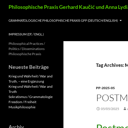
Skip
Search
Philosophische Praxis Gerhard Kaučić und Anna Lyd
to
content
GRAMMATOLOGISCHE PHILOSOPHISCHE PRAXIS GPP (DEUTSCH/ENGLISH)
IMPRESSUM (DT. / ENGL.)
Philosophical Practices /
Politics / Disseminations
Philosophische Praxis
Tag Archives:
Neueste Beiträge
Krieg und Wahrheit / War and
Truth, – eine Ergänzung
Krieg und Wahrheit / War and
PP-2025-05
Truth
POST
Sokratismus / Grammatologie
Freedom / Freiheit
Musikphilosophie
05/05/2025
Archiv