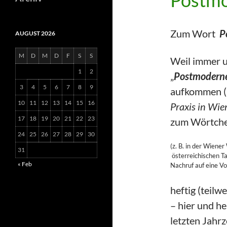
Postm
Zum Wort
P
AUGUST 2026
M
D
M
D
F
S
S
Weil immer 
1
2
„
Postmodern
3
4
5
6
7
8
9
aufkommen (
10
11
12
13
14
15
16
Praxis in Wie
17
18
19
20
21
22
23
zum Wörtche
24
25
26
27
28
29
30
(z. B. in der Wiene
31
österreichischen T
« Feb
Nachruf auf eine Vo
heftig (teilw
– hier und he
letzten Jahr