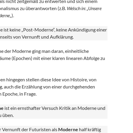
ls nicht zeitgemäß zu entwerten und sich einem
ionalismus zu überantworten (z.B.
Welsch in: „Unsere
derne
„).
 ist keine „Post-Moderne“, keine Ankündigung einer
nseits von Vernunft und Aufklärung.
he der Moderne ging man daran, einheitliche
äume (Epochen) mit einer klaren linearen Abfolge zu
n hingegen stellen diese Idee von Histoire, von
g, auch die Erzählung von einer durchgehenden
n Epoche, in Frage.
ne
ist ein ernsthafter Versuch Kritik an Moderne und
u üben.
 Vernunft der Futuristen als
Moderne
half kräftig