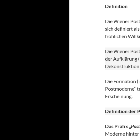
Definition
Die Wiener Post
sich definiert a
fröhlichen Willk
Die Wiener Postm
der Aufklärung (
Dekonstruktion (
Die Formation (i
Postmoderne“ tri
Erscheinung.
Definition der 
Das Präfix „
Post
Moderne hinter s