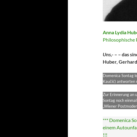
Anna Lydia Hub
Philosophische P
Uns
,- – – das s
Huber, Gerhard
Domenica Sontag le
Kaučić) antworten m
Zur Erinnerung an u
Sontag noch einmal 
„Wiener Postmoder
*** Domenica So
einem Autounfal
!!!