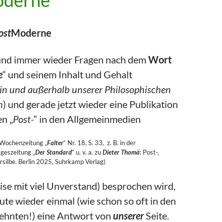
oderne
ost
Moderne
und immer wieder Fragen nach dem
Wort
e
“ und seinem Inhalt und Gehalt
in und außerhalb unserer Philosophischen
n
) und gerade jetzt wieder eine Publikation
n „
Post-
“ in den Allgemeinmedien
r Wochenzeitung „
Falter
“ Nr. 18, S. 33, z. B. in der
ageszeitung „
Der Standard
“ u. v. a. zu
Dieter Thomä
: Post-,
rsilbe. Berlin 2025, Suhrkamp Verlag)
eise mit viel Unverstand) besprochen wird,
ute wieder einmal (wie schon so oft in den
zehnten!) eine Antwort von
unserer
Seite.