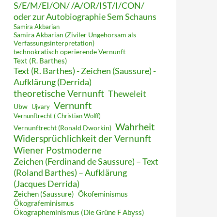
S/E/M/EI/ON/ /A/OR/IST/I/CON/
oder zur Autobiographie Sem Schauns
Samira Akbarian
Samira Akbarian (Ziviler Ungehorsam als
Verfassungsinterpretation)
technokratisch operierende Vernunft
Text (R. Barthes)
Text (R. Barthes) - Zeichen (Saussure) -
Aufklärung (Derrida)
theoretische Vernunft
Theweleit
Vernunft
Ubw
Ujvary
Vernunftrecht ( Christian Wolff)
Wahrheit
Vernunftrecht (Ronald Dworkin)
Widersprüchlichkeit der Vernunft
Wiener Postmoderne
Zeichen (Ferdinand de Saussure) – Text
(Roland Barthes) – Aufklärung
(Jacques Derrida)
Zeichen (Saussure)
Ökofeminismus
Ökografeminismus
Ökographeminismus (Die Grüne F Abyss)