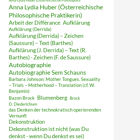
Anna Lydia Huber (Österreichische Philosophin)
Anna Lydia Huber (Österreichische
Philosophische Praktikerin)
Arbeit der Différance
Aufklärung
Aufklärung (Derrida)
Aufklärung (Derrida) – Zeichen
(Saussure) – Text (Barthes)
Aufklärung (J. Derrida) – Text (R.
Barthes) - Zeichen (F. de Saussure)
Autobiographie
Autobiographie Sem Schauns
Barbara Johnson: Mother Tongues. Sexuality
– Trials – Motherhood – Translation (cf. W.
Benjamin)
Blumenberg
Bazon Brock
Brock
D. Diederichsen
das Denken der technokratisch operierenden
Vernunft
Dekonstruktion
Dekonstruktion ist nicht (was Du
denkst - wenn Du denkst es sei)