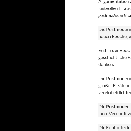
Argumentation a
lustvollen Irrat
postmoderne Mo
Die Postmoderne
neuen Epoche je
Erst in der Epoc
geschichtliche R
denken.
Die Postmoderne
großer Erzählun
vereinheitlichte
Die
Postmoder
ihrer Vernunft z
Die Euphorie der