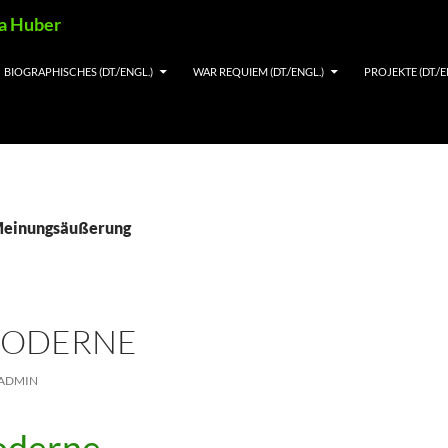
ia Huber
BIOGRAPHISCHES (DT./ENGL.)
WAR REQUIEM (DT./ENGL.)
PROJEKTE (DT./E
 Meinungsäußerung
MODERNE
ADMIN