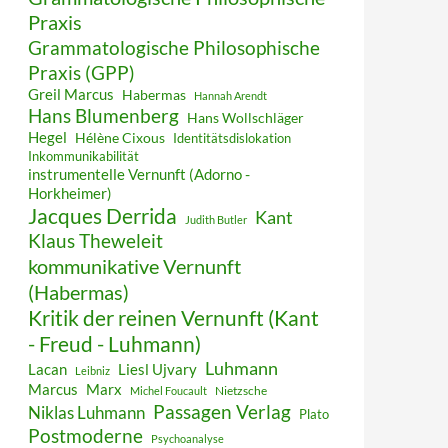
Praxis
Grammatologische Philosophische
Praxis (GPP)
Greil Marcus
Habermas
Hannah Arendt
Hans Blumenberg
Hans Wollschläger
Hegel
Hélène Cixous
Identitätsdislokation
Inkommunikabilität
instrumentelle Vernunft (Adorno -
Horkheimer)
Jacques Derrida
Kant
Judith Butler
Klaus Theweleit
kommunikative Vernunft
(Habermas)
Kritik der reinen Vernunft (Kant
- Freud - Luhmann)
Luhmann
Lacan
Liesl Ujvary
Leibniz
Marcus
Marx
Nietzsche
Michel Foucault
Passagen Verlag
Niklas Luhmann
Plato
Postmoderne
Psychoanalyse