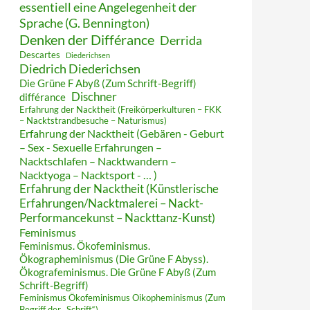
essentiell eine Angelegenheit der
Sprache (G. Bennington)
Denken der Différance
Derrida
Descartes
Diederichsen
Diedrich Diederichsen
Die Grüne F Abyß (Zum Schrift-Begriff)
Dischner
différance
Erfahrung der Nacktheit (Freikörperkulturen – FKK
– Nacktstrandbesuche – Naturismus)
Erfahrung der Nacktheit (Gebären - Geburt
– Sex - Sexuelle Erfahrungen –
Nacktschlafen – Nacktwandern –
Nacktyoga – Nacktsport - … )
Erfahrung der Nacktheit (Künstlerische
Erfahrungen/Nacktmalerei – Nackt-
Performancekunst – Nackttanz-Kunst)
Feminismus
Feminismus. Ökofeminismus.
Ökographeminismus (Die Grüne F Abyss).
Ökografeminismus. Die Grüne F Abyß (Zum
Schrift-Begriff)
Feminismus Ökofeminismus Oikopheminismus (Zum
Begriff der „Schrift“)