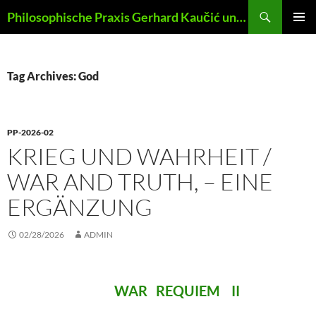
Skip
Search
Philosophische Praxis Gerhard Kaučić und Anna Lydia Huber
to
PRIMAR
content
MENU
Tag Archives: God
PP-2026-02
KRIEG UND WAHRHEIT /
WAR AND TRUTH, – EINE
ERGÄNZUNG
02/28/2026
ADMIN
WAR REQUIEM II