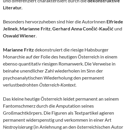
und differenziert charakterisiert durch die
dekonstruktive
Literatur.
Besonders hervorzuheben sind hier die AutorInnen
Elfriede
Jelinek
,
Marianne Fritz
,
Gerhard Anna Cončić-Kaučić
und
Oswald Wiener
.
Marianne Fritz
dekonstruiert die riesige Habsburger
Monarchie auf der Folie des heutigen Österreich in einem
ebenso quantitativ riesigen Romanwerk. Die Verweise in
beinahe unendlicher Zahl wiederholen im Sinn der
psychoanalytischen Wiederholung den permanent
verlustbedrohten
Österreich-Kontext
.
Das kleine heutige Österreich leidet permanent an seinem
Fantomschmerz durch die Amputation seines
Großmachtkörpers. Die Figuren als Textpartikel agieren
permanent widerspenstig und verkommen in einer Art
Nestroyisierung
(in Anlehnung an den österreichischen Autor