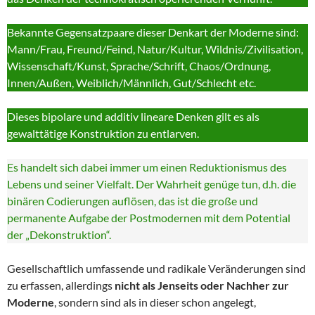
Bekannte Gegensatzpaare dieser Denkart der Moderne sind:
Mann/Frau, Freund/Feind, Natur/Kultur, Wildnis/Zivilisation,
Wissenschaft/Kunst, Sprache/Schrift, Chaos/Ordnung,
Innen/Außen, Weiblich/Männlich, Gut/Schlecht etc.
Dieses bipolare und additiv lineare Denken gilt es als
gewalttätige Konstruktion zu entlarven.
Es handelt sich dabei immer um einen Reduktionismus des
Lebens und seiner Vielfalt. Der Wahrheit genüge tun, d.h. die
binären Codierungen auflösen, das ist die große und
permanente Aufgabe der Postmodernen mit dem Potential
der „Dekonstruktion“.
Gesellschaftlich umfassende und radikale Veränderungen sind
zu erfassen, allerdings
nicht als Jenseits oder Nachher zur
Moderne
, sondern sind als in dieser schon angelegt,