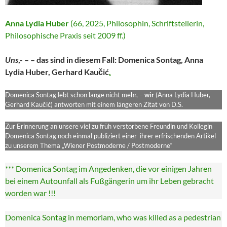
Anna Lydia Huber
(66, 2025, Philosophin, Schriftstellerin,
Philosophische Praxis seit 2009 ff.)
Uns
,- – – das sind in diesem Fall: Domenica Sontag, Anna
Lydia Huber, Gerhard Kaučić
.
Domenica Sontag lebt schon lange nicht mehr, –
wir
(Anna Lydia Huber,
Gerhard Kaučić) antworten mit einem längeren Zitat von D.S.
Zur Erinnerung an unsere viel zu früh verstorbene Freundin und Kollegin
Domenica Sontag noch einmal publiziert einer ihrer erfrischenden Artikel
zu unserem Thema „Wiener Postmoderne / Postmoderne“
*** Domenica Sontag im Angedenken, die vor einigen Jahren
bei einem Autounfall als Fußgängerin um ihr Leben gebracht
worden war !!!
Domenica Sontag in memoriam, who was killed as a pedestrian