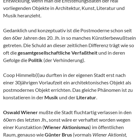
Entwicklung, wenn man die Entstehungsdaten der real
vorliegenden Objekte in Architektur, Kunst, Literatur und
Musik heranzieht.
Gedanklich und konzeptuativ ist die Postmoderne schon seit
den 60er Jahren des 20. Jh. in so manches Künstlerbewußtsein
getreten. Die Schuld an dieser zeitlichen Differenz trägt wie so
oft die
gesamtgesellschaftliche Verfaßtheit
und in deren
Gefolge die
Politik
(der Verhinderung).
Coop Himmelb(l)au durften in der eigenen Stadt erst nach
einer 30jährigen Vorlaufzeit ein architektonisches Objekt als
postmodernes Objekt errichten. Das gleiche Phänomen ist zu
konstatieren in der
Musik
und der
Literatur
.
Oswald Wiener
mußte die Stadt fluchtartig verlassen in den
60ern des letzten Jh., sonst wäre er verhaftet worden wegen
einer Kunstaktion (
Wiener Aktionismus
) im öffentlichen
Raum, genauso wie
Günter Brus
(vormals
Wiener Aktionist,