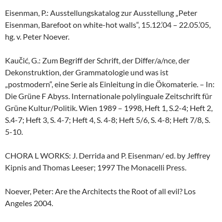
Eisenman, P.: Ausstellungskatalog zur Ausstellung „Peter
Eisenman, Barefoot on white-hot walls“, 15.12.’04 – 22.05.’05,
hg. v. Peter Noever.
Kaučić, G.: Zum Begriff der Schrift, der Differ/a/nce, der
Dekonstruktion, der Grammatologie und was ist
„postmodern“, eine Serie als Einleitung in die Ökomaterie. – In:
Die Grüne F Abyss. Internationale polylinguale Zeitschrift für
Grüne Kultur/Politik. Wien 1989 – 1998, Heft 1, S.2-4; Heft 2,
S.4-7; Heft 3, S. 4-7; Heft 4, S. 4-8; Heft 5/6, S. 4-8; Heft 7/8, S.
5-10.
CHORA L WORKS: J. Derrida and P. Eisenman/ ed. by Jeffrey
Kipnis and Thomas Leeser; 1997 The Monacelli Press.
Noever, Peter: Are the Architects the Root of all evil? Los
Angeles 2004.