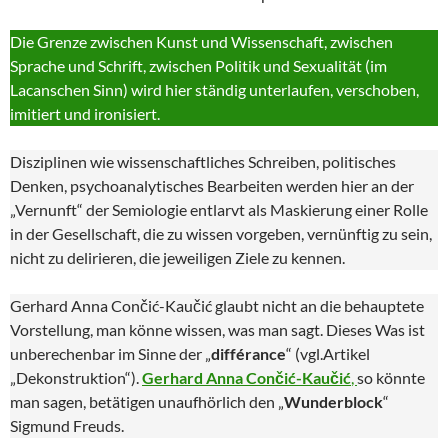
Die Grenze zwischen Kunst und Wissenschaft, zwischen
Sprache und Schrift, zwischen Politik und Sexualität (im
Lacanschen Sinn) wird hier ständig unterlaufen, verschoben,
imitiert und ironisiert.
Disziplinen wie wissenschaftliches Schreiben, politisches
Denken, psychoanalytisches Bearbeiten werden hier an der
„Vernunft“ der Semiologie entlarvt als Maskierung einer Rolle
in der Gesellschaft, die zu wissen vorgeben, vernünftig zu sein,
nicht zu delirieren, die jeweiligen Ziele zu kennen.
Gerhard Anna Cončić-Kaučić glaubt nicht an die behauptete
Vorstellung, man könne wissen, was man sagt. Dieses Was ist
unberechenbar im Sinne der „
différance
“ (vgl.Artikel
„Dekonstruktion“).
Gerhard Anna Cončić-Kaučić
,
so könnte
man sagen, betätigen unaufhörlich den „
Wunderblock
“
Sigmund Freuds.