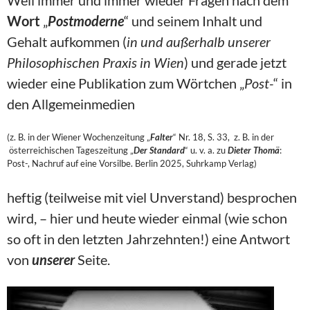
Weil immer und immer wieder Fragen nach dem
Wort
„
Postmoderne
“ und seinem Inhalt und
Gehalt aufkommen (
in und außerhalb unserer
Philosophischen Praxis in Wien
) und gerade jetzt
wieder eine Publikation zum Wörtchen „
Post-
“ in
den Allgemeinmedien
(z. B. in der Wiener Wochenzeitung „
Falter
“ Nr. 18, S. 33, z. B. in der
österreichischen Tageszeitung „
Der Standard
“ u. v. a. zu
Dieter Thomä
:
Post-, Nachruf auf eine Vorsilbe. Berlin 2025, Suhrkamp Verlag)
heftig (teilweise mit viel Unverstand) besprochen
wird, – hier und heute wieder einmal (wie schon
so oft in den letzten Jahrzehnten!) eine Antwort
von
unserer
Seite.