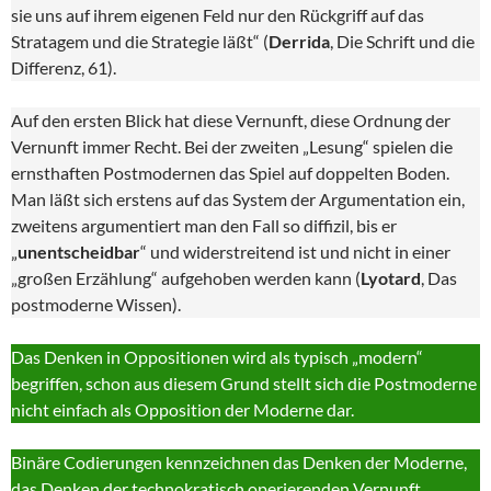
sie uns auf ihrem eigenen Feld nur den Rückgriff auf das
Stratagem und die Strategie läßt“ (
Derrida
, Die Schrift und die
Differenz, 61).
Auf den ersten Blick hat diese Vernunft, diese Ordnung der
Vernunft immer Recht. Bei der zweiten „Lesung“ spielen die
ernsthaften Postmodernen das Spiel auf doppelten Boden.
Man läßt sich erstens auf das System der Argumentation ein,
zweitens argumentiert man den Fall so diffizil, bis er
„
unentscheidbar
“ und widerstreitend ist und nicht in einer
„großen Erzählung“ aufgehoben werden kann (
Lyotard
, Das
postmoderne Wissen).
Das Denken in Oppositionen wird als typisch „modern“
begriffen, schon aus diesem Grund stellt sich die Postmoderne
nicht einfach als Opposition der Moderne dar.
Binäre Codierungen kennzeichnen das Denken der Moderne,
das Denken der technokratisch operierenden Vernunft.