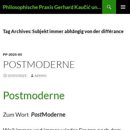
Skip
Search
Philosophische Praxis Gerhard Kaučić und Anna Lydia Huber
to
PRIMAR
content
MENU
Tag Archives: Subjekt immer abhängig von der différance
PP-2025-05
POSTMODERNE
05/05/2025
ADMIN
Postmoderne
Zum Wort
Post
Moderne