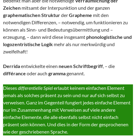
Bedenkt man aber die notwendige
Verräumlichung der
Zeichen
mitsamt der Interpunktion und der ganzen
graphematischen Struktur
der
Grapheme
mit den
notwendigen Differenzen, – notwendig, um funktionieren zu
können als Sinn- und Bedeutungsübermittlung und –
erzeugung, – dann wird diese insgesamt
phonologistische und
logozentristische Logik
mehr als nur merkwürdig und
zweifelhaft!
Derrida
entwickelte einen
neuen Schriftbegriff
, – die
différance
oder auch
gramma
genannt.
Dieses
differentielle Spiel
erlaubt keinem einfachen Element
jemals als solches präsent zu sein und nur auf sich selbst zu
verweisen. Ganz im Gegenteil fungiert jedes einfache Element
nur im Zusammenhang mit Verweisen auf viele andere
einfache Elemente, die alle ebenfalls selbst nicht einfach
präsent sein können. Und dies in der Form der gesprochenen
wie der geschriebenen Sprache.