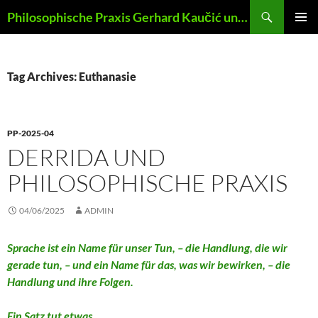
Skip
Search
Philosophische Praxis Gerhard Kaučić und Anna Lydia Huber
to
PRIMAR
content
MENU
Tag Archives: Euthanasie
PP-2025-04
DERRIDA UND
PHILOSOPHISCHE PRAXIS
04/06/2025
ADMIN
Sprache ist ein Name für unser Tun, – die Handlung, die wir
gerade tun, – und ein Name für das, was wir bewirken, – die
Handlung und ihre Folgen.
Ein Satz tut etwas
.