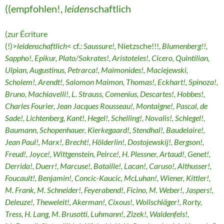
((empfohlen!,
leiden
schaftlich
(zur Écriture
(!)>
leidenschaftlich
< cf
.: Saussure!,
Nietzsche!!!,
Blumenberg!!,
Sappho!, Epikur, Plato/Sokrates!, Aristoteles!, Cicero, Quintilian,
Ulpian, Augustinus, Petrarca!, Maimonides!, Maciejewski,
Scholem!, Arendt!, Salomon Maimon, Thomas!, Eckhart!, Spinoza!,
Bruno, Machiavelli!, L. Strauss, Comenius, Descartes!, Hobbes!,
Charles Fourier, Jean Jacques Rousseau!, Montaigne!, Pascal, de
Sade!, Lichtenberg, Kant!, Hegel!, Schelling!, Novalis!, Schlegel!,
Baumann, Schopenhauer, Kierkegaard!, Stendhal!, Baudelaire!,
Jean Paul!, Marx!, Brecht!, Hölderlin!, Dostojewskij!, Bergson!,
Freud!, Joyce!, Wittgenstein, Peirce!, H. Plessner, Artaud!, Genet!,
Derrida!, Duerr!, Marcuse!, Bataille!, Lacan!, Caruso!, Althusser!,
Foucault!, Benjamin!, Concic-Kaucic, McLuhan!, Wiener, Kittler!,
M. Frank, M. Schneider!, Feyerabend!, Ficino, M. Weber!, Jaspers!,
Deleuze!, Theweleit!, Akerman!, Cixous!, Wollschläger!, Rorty,
Tress, H. Lang, M. Brusotti, Luhmann!, Zizek!, Waldenfels!,