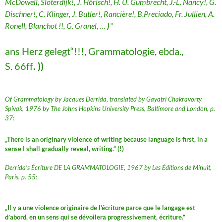
McDowell, Sloterdijk!, J. Hörisch!, H. U. Gumbrecht, J.-L. Nancy!, G.
Dischner!, C. Klinger, J. Butler!, Rancière!, B.Preciado, Fr. Jullien, A.
Ronell, Blanchot !!, G. Granel, …
)
“
ans Herz gelegt“!!!, Grammatologie, ebda.,
S. 66ff
. ))
Of Grammatology by Jacques Derrida, translated by Gayatri Chakravorty
Spivak, 1976 by The Johns Hopkins University Press, Baltimore and London, p.
37:
„There is an originary violence of writing because language is first, in a
sense I shall gradually reveal, writing.“ (!)
Derrida’s Écriture DE LA GRAMMATOLOGIE, 1967 by Les Éditions de Minuit,
Paris, p. 55:
„Il y a une violence originaire de l’écriture parce que le langage est
d’abord, en un sens qui se dévoilera progressivement, écriture.“