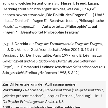
aufgrund welcher Retentionen (vgl.
Husserl, Freud, Lacan,
Derrida
) stellt sich bzw ergibt sich das, was wir „
F r a g e
“
nennen bzw so etwas wie „
Die Politik des Fragens“
!… ) Und !
– Ist …“Denken“ …fragen !?…Beantwortet die „Philosophische
Praxis“ … Fragen…?…!…
Antwortet … „Philosophie“ … auf
Fragen ? … Beantwortet Philosophie Fragen?
( vgl. J. Derrida
zur
Frage des Fremden als die Frage des Fragens
, –
in:
J. D.
: Von der Gastfreundschaft. Wien 2001, S. 13-59; fr.
Version: J. D. : De l’hospitalité. Paris 1997; und
E. Lévinas
zur
Gerechtigkeit und die Situation des Dritten als „die Geburt der
Frage“
, – in:
Emmanuel Lévinas
:
Jenseits des Seins oder anders als
Sein geschieht
. Freiburg/München 1998, S. 342
)
Zur Differenzierung der Auffassung meiner
Vorstellung
/ Repräsenz / Repräsentation (! re-praesentatio !,
„wieder präsent machen“ , Jacques Derrida, „Sendung“, – in: J.
D.:
Psyche. Erfindungen des Anderen I
, S.
109f.)
von grammatologischer philosophischer