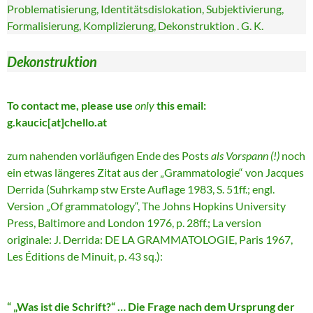
Problematisierung, Identitätsdislokation, Subjektivierung,
Formalisierung, Komplizierung, Dekonstruktion . G. K.
Dekonstruktion
To contact me, please use
only
this email:
g.kaucic[at]chello.at
zum nahenden vorläufigen Ende des Posts
als Vorspann (!)
noch
ein etwas längeres Zitat aus der „Grammatologie“ von Jacques
Derrida (Suhrkamp stw Erste Auflage 1983, S. 51ff.; engl.
Version „Of grammatology“, The Johns Hopkins University
Press, Baltimore and London 1976, p. 28ff.; La version
originale: J. Derrida: DE LA GRAMMATOLOGIE, Paris 1967,
Les Éditions de Minuit, p. 43 sq.):
“ „Was ist die Schrift?“ … Die Frage nach dem Ursprung der