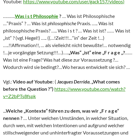
Youtube:
https://www.youtube.com/user/gack157/videos
)
……….
Was i s t Philosophie
?
… Was ist Philosophische
…“Praxis“ ? … Was ist
philosophische
Praxis. ….. Was ist
philosophische Praxis? ….. Was i s t ? … Was ist ist? …… Was ist
„ist“ ? (vgl. Hegel!) ….. ((…!Zeit!!!…“in“ der Zeit !…)
…..!!Affirmation!!, … als vielleicht nicht bewußte!… notwendig
!…je vorgängige Setzung!!!…)…..
„Was“ „ist“ eine „F r a g e „?
……
Was ist eine Frage? Was hat diese zur Voraussetzung ?…
Wodurch wird sie bedingt?…Wo heraus entwickelt sie sich? …
Vgl.:
Video auf Youtube
: (
Jacques Derrida
,
„What comes
before the Question ?“)
https://www.youtube.com/watch?
v=Z2bPTs8fspk
..
.Welche „Kontexte“ führen zu dem, was wir „F r a g e“
nennen ?
… Unter welchen Umständen, in welcher Situation,
durch wen, mit welchen Intentionen und aufgrund welcher
stillschweigender und unhinterfragter Voraussetzungen und