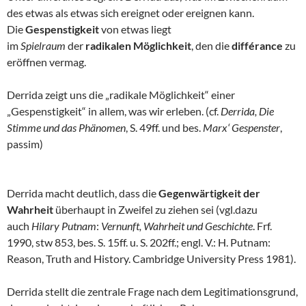
des etwas als etwas sich ereignet oder ereignen kann.
Die
Gespenstigkeit
von etwas liegt
im
Spielraum
der
radikalen Möglichkeit
, den die
différance
zu
eröffnen vermag.
Derrida zeigt uns die „radikale Möglichkeit“ einer
„Gespenstigkeit“ in allem, was wir erleben. (cf.
Derrida, Die
Stimme und das Phänomen
, S. 49ff. und bes.
Marx‘ Gespenster
,
passim)
Derrida macht deutlich, dass die
Gegenwärtigkeit der
Wahrheit
überhaupt in Zweifel zu ziehen sei (vgl.dazu
auch
Hilary Putnam
:
Vernunft, Wahrheit und Geschichte
. Frf.
1990, stw 853, bes. S. 15ff. u. S. 202ff.; engl. V.: H. Putnam:
Reason, Truth and History. Cambridge University Press 1981).
Derrida stellt die zentrale Frage nach dem Legitimationsgrund,