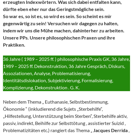
erzeugten Indexwörtern. Was sich dabei entfalten kann,
dürfte eben eher nur das Geringstmögliche sein.
So war es, so ist es, so wird es sein. So scheint es mir
gegenwärtig zu sein! Versuchen wir dagegen zu halten,
indem wir uns die Mühe machen, dahinterher zu arbeiten.
Unsere PPs. Unsere philosophischen Praxen und ihre
Praktiken.
36 Jahre ( 1989 – 2025 ff. ) philosophische Praxis GK, 36 Jahre,
1989 – 2025 ff. Dekonstruktion, 36 Jahre Gespräch, Diskurs,
Assoziationen, Analyse, Problematisierung,
Identitätsdislokation, Subjektivierung, Formalisierung,
Komplizierung, Dekonstruktion . G. K.
Neben dem Thema „ Euthanasie, Selbstbestimmung,
Ökonomie “ (inkludierend die Sujets „Sterbehilfe“,
„Hilfestellung, Unterstützung beim Sterben“, Sterbehilfe aktiv,
passiv, indirekt, Beihilfe zur Selbsttötung , assistierter Suizid ,
Problematizitäten etc.) rangiert das Thema „
Jacques Derrida
,