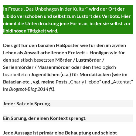
In
Freuds „Das Unbehagen in der Kultur“
wird der Ort der
Libido verschoben und selbst zum Lustort des Verbots. Hier
nimmt die Unterdrückung jene Form an, in der sie selbst zur
libidinösen Tätigkeit wird.
Dies gilt für den banalen Haßposter wie für den im zivilen
Leben als Anwalt arbeitenden Freizeit – Hooligan wie für
den
sadistisch besetzten
Mörder / Lustmörder /
Serienmörder / Massenmörder oder den
theologisch
bearbeiteten
Jugendlichen (u.a.) für Mordattacken (wie im
Bataclan etc., vgl. meine Posts „
Charly Hebdo
“ und „
Attentat
“
im
Blogspot-Blog 2014 ff.
).
Jeder Satz ein Sprung.
Ein Sprung, der einen Kontext sprengt.
Jede Aussage ist primär eine Behauptung und schiebt