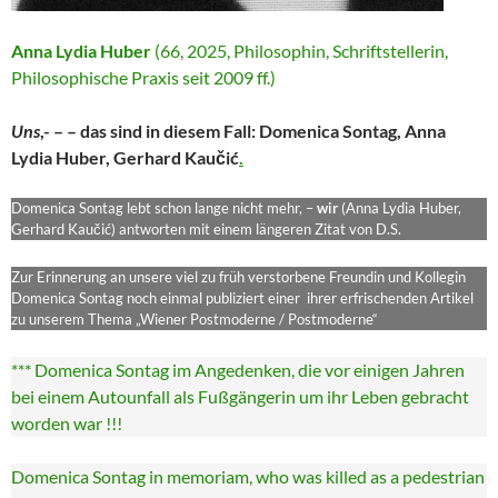
Anna Lydia Huber
(66, 2025, Philosophin, Schriftstellerin,
Philosophische Praxis seit 2009 ff.)
Uns
,- – – das sind in diesem Fall: Domenica Sontag, Anna
Lydia Huber, Gerhard Kaučić
.
Domenica Sontag lebt schon lange nicht mehr, –
wir
(Anna Lydia Huber,
Gerhard Kaučić) antworten mit einem längeren Zitat von D.S.
Zur Erinnerung an unsere viel zu früh verstorbene Freundin und Kollegin
Domenica Sontag noch einmal publiziert einer ihrer erfrischenden Artikel
zu unserem Thema „Wiener Postmoderne / Postmoderne“
*** Domenica Sontag im Angedenken, die vor einigen Jahren
bei einem Autounfall als Fußgängerin um ihr Leben gebracht
worden war !!!
Domenica Sontag in memoriam, who was killed as a pedestrian