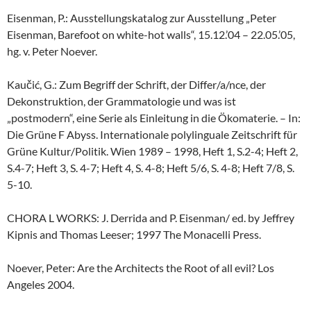
Eisenman, P.: Ausstellungskatalog zur Ausstellung „Peter
Eisenman, Barefoot on white-hot walls“, 15.12.’04 – 22.05.’05,
hg. v. Peter Noever.
Kaučić, G.: Zum Begriff der Schrift, der Differ/a/nce, der
Dekonstruktion, der Grammatologie und was ist
„postmodern“, eine Serie als Einleitung in die Ökomaterie. – In:
Die Grüne F Abyss. Internationale polylinguale Zeitschrift für
Grüne Kultur/Politik. Wien 1989 – 1998, Heft 1, S.2-4; Heft 2,
S.4-7; Heft 3, S. 4-7; Heft 4, S. 4-8; Heft 5/6, S. 4-8; Heft 7/8, S.
5-10.
CHORA L WORKS: J. Derrida and P. Eisenman/ ed. by Jeffrey
Kipnis and Thomas Leeser; 1997 The Monacelli Press.
Noever, Peter: Are the Architects the Root of all evil? Los
Angeles 2004.