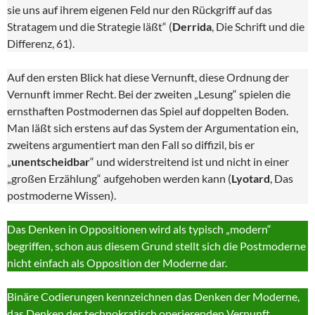
sie uns auf ihrem eigenen Feld nur den Rückgriff auf das
Stratagem und die Strategie läßt“ (
Derrida
, Die Schrift und die
Differenz, 61).
Auf den ersten Blick hat diese Vernunft, diese Ordnung der
Vernunft immer Recht. Bei der zweiten „Lesung“ spielen die
ernsthaften Postmodernen das Spiel auf doppelten Boden.
Man läßt sich erstens auf das System der Argumentation ein,
zweitens argumentiert man den Fall so diffizil, bis er
„
unentscheidbar
“ und widerstreitend ist und nicht in einer
„großen Erzählung“ aufgehoben werden kann (
Lyotard
, Das
postmoderne Wissen).
Das Denken in Oppositionen wird als typisch „modern“
begriffen, schon aus diesem Grund stellt sich die Postmoderne
nicht einfach als Opposition der Moderne dar.
Binäre Codierungen kennzeichnen das Denken der Moderne,
das Denken der technokratisch operierenden Vernunft.