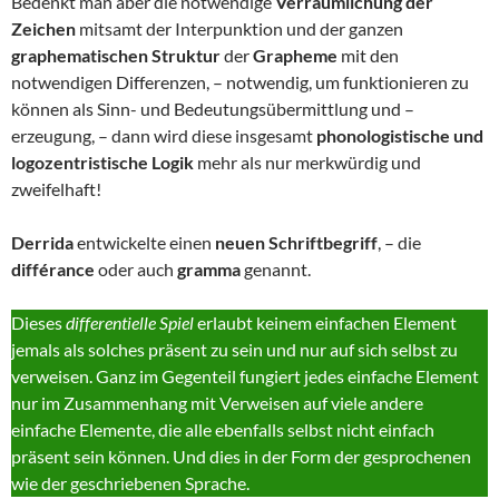
Bedenkt man aber die notwendige
Verräumlichung der
Zeichen
mitsamt der Interpunktion und der ganzen
graphematischen Struktur
der
Grapheme
mit den
notwendigen Differenzen, – notwendig, um funktionieren zu
können als Sinn- und Bedeutungsübermittlung und –
erzeugung, – dann wird diese insgesamt
phonologistische und
logozentristische Logik
mehr als nur merkwürdig und
zweifelhaft!
Derrida
entwickelte einen
neuen Schriftbegriff
, – die
différance
oder auch
gramma
genannt.
Dieses
differentielle Spiel
erlaubt keinem einfachen Element
jemals als solches präsent zu sein und nur auf sich selbst zu
verweisen. Ganz im Gegenteil fungiert jedes einfache Element
nur im Zusammenhang mit Verweisen auf viele andere
einfache Elemente, die alle ebenfalls selbst nicht einfach
präsent sein können. Und dies in der Form der gesprochenen
wie der geschriebenen Sprache.