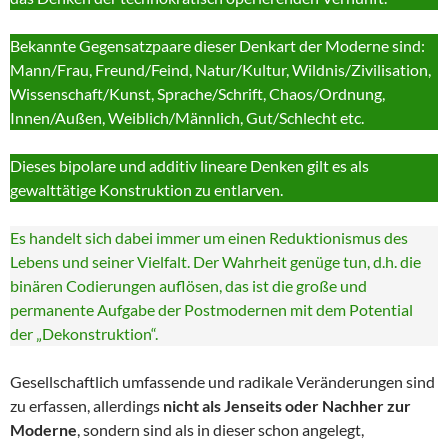
Bekannte Gegensatzpaare dieser Denkart der Moderne sind:
Mann/Frau, Freund/Feind, Natur/Kultur, Wildnis/Zivilisation,
Wissenschaft/Kunst, Sprache/Schrift, Chaos/Ordnung,
Innen/Außen, Weiblich/Männlich, Gut/Schlecht etc.
Dieses bipolare und additiv lineare Denken gilt es als
gewalttätige Konstruktion zu entlarven.
Es handelt sich dabei immer um einen Reduktionismus des
Lebens und seiner Vielfalt. Der Wahrheit genüge tun, d.h. die
binären Codierungen auflösen, das ist die große und
permanente Aufgabe der Postmodernen mit dem Potential
der „Dekonstruktion“.
Gesellschaftlich umfassende und radikale Veränderungen sind
zu erfassen, allerdings
nicht als Jenseits oder Nachher zur
Moderne
, sondern sind als in dieser schon angelegt,