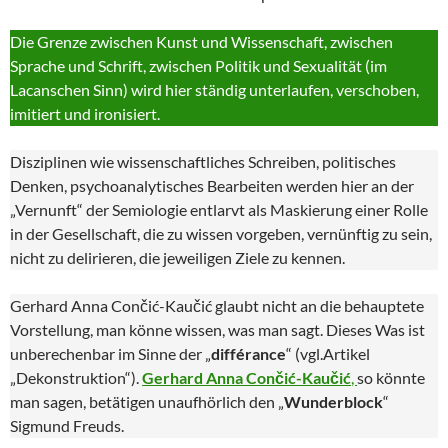
Die Grenze zwischen Kunst und Wissenschaft, zwischen
Sprache und Schrift, zwischen Politik und Sexualität (im
Lacanschen Sinn) wird hier ständig unterlaufen, verschoben,
imitiert und ironisiert.
Disziplinen wie wissenschaftliches Schreiben, politisches
Denken, psychoanalytisches Bearbeiten werden hier an der
„Vernunft“ der Semiologie entlarvt als Maskierung einer Rolle
in der Gesellschaft, die zu wissen vorgeben, vernünftig zu sein,
nicht zu delirieren, die jeweiligen Ziele zu kennen.
Gerhard Anna Cončić-Kaučić glaubt nicht an die behauptete
Vorstellung, man könne wissen, was man sagt. Dieses Was ist
unberechenbar im Sinne der „
différance
“ (vgl.Artikel
„Dekonstruktion“).
Gerhard Anna Cončić-Kaučić
,
so könnte
man sagen, betätigen unaufhörlich den „
Wunderblock
“
Sigmund Freuds.