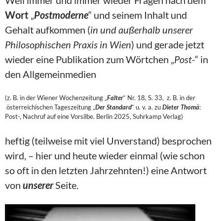
Weil immer und immer wieder Fragen nach dem
Wort
„
Postmoderne
“ und seinem Inhalt und
Gehalt aufkommen (
in und außerhalb unserer
Philosophischen Praxis in Wien
) und gerade jetzt
wieder eine Publikation zum Wörtchen „
Post-
“ in
den Allgemeinmedien
(z. B. in der Wiener Wochenzeitung „
Falter
“ Nr. 18, S. 33, z. B. in der
österreichischen Tageszeitung „
Der Standard
“ u. v. a. zu
Dieter Thomä
:
Post-, Nachruf auf eine Vorsilbe. Berlin 2025, Suhrkamp Verlag)
heftig (teilweise mit viel Unverstand) besprochen
wird, – hier und heute wieder einmal (wie schon
so oft in den letzten Jahrzehnten!) eine Antwort
von
unserer
Seite.