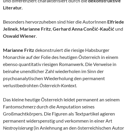
und differenziert charakterisiert durch die
dekonstruktive
Literatur.
Besonders hervorzuheben sind hier die AutorInnen
Elfriede
Jelinek
,
Marianne Fritz
,
Gerhard Anna Cončić-Kaučić
und
Oswald Wiener
.
Marianne Fritz
dekonstruiert die riesige Habsburger
Monarchie auf der Folie des heutigen Österreich in einem
ebenso quantitativ riesigen Romanwerk. Die Verweise in
beinahe unendlicher Zahl wiederholen im Sinn der
psychoanalytischen Wiederholung den permanent
verlustbedrohten
Österreich-Kontext
.
Das kleine heutige Österreich leidet permanent an seinem
Fantomschmerz durch die Amputation seines
Großmachtkörpers. Die Figuren als Textpartikel agieren
permanent widerspenstig und verkommen in einer Art
Nestroyisierung
(in Anlehnung an den österreichischen Autor