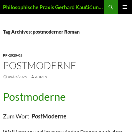
Skip
Search
Philosophische Praxis Gerhard Kaučić und Anna Lydia Huber
to
PRIMAR
content
MENU
Tag Archives: postmoderner Roman
PP-2025-05
POSTMODERNE
05/05/2025
ADMIN
Postmoderne
Zum Wort
Post
Moderne