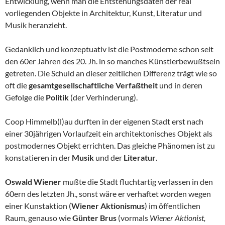
Entwicklung, wenn man die Entstehungsdaten der real
vorliegenden Objekte in Architektur, Kunst, Literatur und
Musik heranzieht.
Gedanklich und konzeptuativ ist die Postmoderne schon seit
den 60er Jahren des 20. Jh. in so manches Künstlerbewußtsein
getreten. Die Schuld an dieser zeitlichen Differenz trägt wie so
oft die
gesamtgesellschaftliche Verfaßtheit
und in deren
Gefolge die
Politik
(der Verhinderung).
Coop Himmelb(l)au durften in der eigenen Stadt erst nach
einer 30jährigen Vorlaufzeit ein architektonisches Objekt als
postmodernes Objekt errichten. Das gleiche Phänomen ist zu
konstatieren in der
Musik
und der
Literatur
.
Oswald Wiener
mußte die Stadt fluchtartig verlassen in den
60ern des letzten Jh., sonst wäre er verhaftet worden wegen
einer Kunstaktion (
Wiener Aktionismus
) im öffentlichen
Raum, genauso wie
Günter Brus
(vormals
Wiener Aktionist,