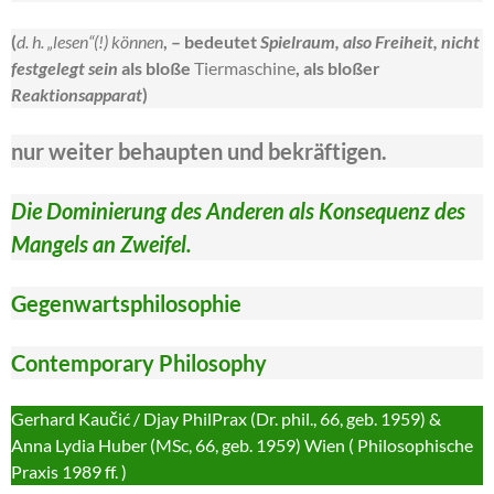
(
d. h. „lesen“(!) können
, – bedeutet
Spielraum, also Freiheit, nicht
festgelegt sein
als bloße
Tiermaschine
, als bloßer
Reaktionsapparat
)
nur weiter behaupten und bekräftigen.
Die Dominierung des Anderen als Konsequenz des
Mangels an Zweifel.
Gegenwartsphilosophie
Contemporary
Philosophy
Gerhard Kaučić / Djay PhilPrax (Dr. phil., 66, geb. 1959) &
Anna Lydia Huber (MSc, 66, geb. 1959) Wien ( Philosophische
Praxis 1989 ff. )