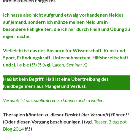
intellektuellen Ehrgeizes.
Ich hasse also nicht aufgrund etwaig vorhandenen Neides
auf jemand, sondern ich münze meinen Neid um in
besondere Fähigkeiten, die ich mir durch Fleiß und Übung zu
eigen mache.
Vielleicht ist das der Ansporn für Wissenschaft, Kunst und
Sport, Erfindungskraft, Unternehmertum, Hilfsbereitschaft
und : L i e b e (!?) ?! (vgl.
Lacan
,
Seminar X
)
Haß ist kein Begriff. Haß ist eine Übertreibung des
Neidbegehrens aus Mangel und Verlust.
Vernunft ist dies sublimieren zu können und zu wollen.
Therapien könnten zu dieser
Einsicht (der Vernunft
) führen!!
(Oder diesen Vorgang beschleunigen.) (vgl.
Teaser, Blogspot-
Blog 2014
ff
.!)