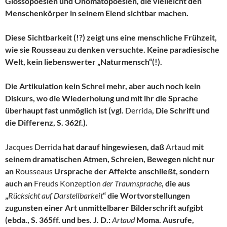
Glossopoesien und Onomatopoesien, die vielleicht den
Menschenkörper in seinem Elend sichtbar machen.
Diese Sichtbarkeit (!?) zeigt uns eine menschliche Frühzeit,
wie sie Rousseau zu denken versuchte. Keine paradiesische
Welt, kein liebenswerter „Naturmensch“(!).
Die Artikulation kein Schrei mehr, aber auch noch kein
Diskurs, wo die Wiederholung und mit ihr die Sprache
überhaupt fast unmöglich ist (vgl.
Derrida
, Die Schrift und
die Differenz, S. 362f.).
Jacques Derrida
hat darauf hingewiesen, daß
Artaud
mit
seinem dramatischen Atmen, Schreien, Bewegen nicht nur
an
Rousseaus
Ursprache der Affekte anschließt, sondern
auch an
Freuds Konzeption
der Traumsprache
, die aus
„
Rücksicht auf Darstellbarkeit
“ die Wortvorstellungen
zugunsten einer Art unmittelbarer Bilderschrift aufgibt
(ebda., S. 365ff. und bes. J. D.:
Artaud
Moma. Ausrufe,