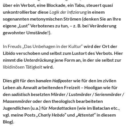
über ein Verbot, eine Blockade, ein Tabu, steuert quasi
unkontrollierbar diese
Logik der Infizierung
in einem
sogenannten metonymischen Strömen (denken Sie an Ihre
eigene „Lust“ Verbotenes zu tun, – z. B. bei Veränderung
gewohnter Umstände!).
In Freuds „Das Unbehagen in der Kultur“
wird der Ort der
Libido verschoben und selbst zum Lustort des Verbots. Hier
nimmt die
Unterdrückung
jene Form an, in der sie selbst zur
libidinösen Tätigkeit
wird.
Dies gilt für den
banalen Haßposter
wie für den im zivilen
Leben als Anwalt arbeitenden Freizeit – Hooligan wie für
den
sadistisch besetzten Mörder / Lustmörder / Serienmörder /
Massenmörder
oder den theologisch bearbeiteten
Jugendlichen (u.a.) für
Mordattacken
(wie im Bataclan etc.,
vgl. meine Posts
„Charly Hebdo
“ und „
Attentat
“ in diesem
Blog).