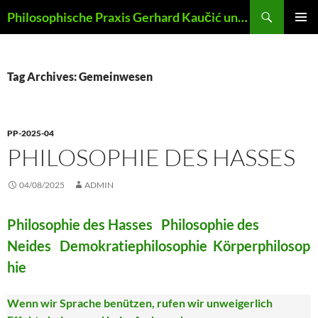
Skip
Search
Philosophische Praxis Gerhard Kaučić und Anna Lydia Huber
to
PRIMAR
content
MENU
Tag Archives: Gemeinwesen
PP-2025-04
PHILOSOPHIE DES HASSES
04/08/2025
ADMIN
Philosophie des Hasses Philosophie des
Neides Demokratiephilosophie Körperphilosop
hie
Wenn wir Sprache benützen, rufen wir unweigerlich