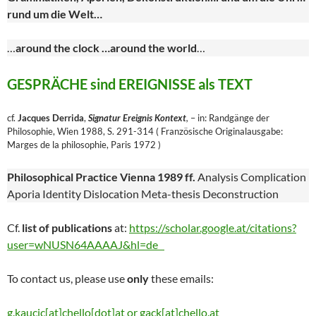
rund um die Welt…
…
around the clock …around the world
…
GESPRÄCHE sind EREIGNISSE als TEXT
cf.
Jacques Derrida
,
Signatur Ereignis Kontext
,
– in: Randgänge der
Philosophie, Wien 1988, S. 291-314 ( Französische Originalausgabe:
Marges de la philosophie, Paris 1972 )
Philosophical Practice Vienna 1989 ff.
Analysis Complication
Aporia Identity Dislocation Meta-thesis Deconstruction
Cf.
list of publications
at:
https://scholar.google.at/citations?
user=wNUSN64AAAAJ&hl=de
To contact us, please use
only
these emails:
g.kaucic[at]chello[dot]at or gack[at]chello.at