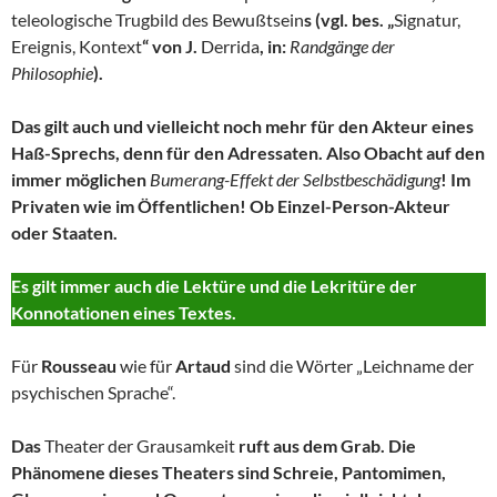
teleologische Trugbild des Bewußtsein
s (vgl. bes. „
Signatur,
Ereignis, Kontext
“ von J.
Derrida
, in:
Randgänge der
Philosophie
).
Das gilt auch und vielleicht noch mehr für den Akteur eines
Haß-Sprechs, denn für den Adressaten. Also Obacht auf den
immer möglichen
Bumerang-Effekt der Selbstbeschädigung
! Im
Privaten wie im Öffentlichen! Ob Einzel-Person-Akteur
oder Staaten.
Es gilt immer auch die Lektüre und die Lekritüre der
Konnotationen eines Textes.
Für
Rousseau
wie für
Artaud
sind die Wörter „Leichname der
psychischen Sprache“.
Das
Theater der Grausamkeit
ruft aus dem Grab. Die
Phänomene dieses Theaters sind Schreie, Pantomimen,