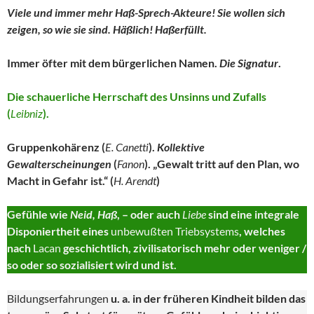
Viele und immer mehr Haß-Sprech-Akteure! Sie wollen sich
zeigen, so wie sie sind. Häßlich! Haßerfüllt.
Immer öfter mit dem bürgerlichen Namen.
Die Signatur
.
Die schauerliche Herrschaft des Unsinns und Zufalls
(
Leibniz
).
Gruppenkohärenz (
E.
Canetti
).
Kollektive
Gewalterscheinungen
(
Fanon
). „Gewalt tritt auf den Plan, wo
Macht in Gefahr ist.“ (
H. Arendt
)
Gefühle wie
Neid, Haß
, – oder auch
Liebe
sind eine integrale
Disponiertheit eines
unbewußten Triebsystems
, welches
nach
Lacan
geschichtlich, zivilisatorisch mehr oder weniger /
so oder so sozialisiert wird und ist.
Bildungserfahrungen
u. a. in der früheren Kindheit bilden das