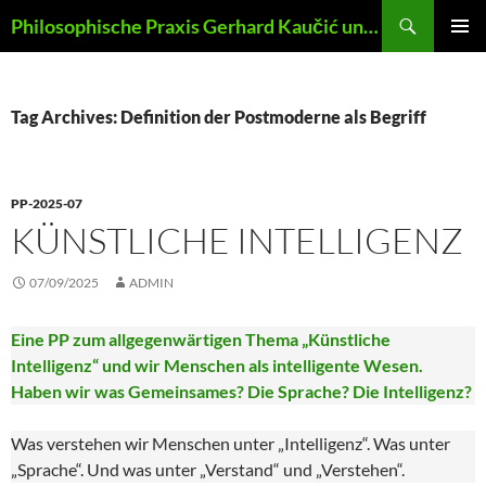
Skip
Search
Philosophische Praxis Gerhard Kaučić und Anna Lydia Huber
to
PRIMAR
content
MENU
Tag Archives: Definition der Postmoderne als Begriff
PP-2025-07
KÜNSTLICHE INTELLIGENZ
07/09/2025
ADMIN
Eine PP zum allgegenwärtigen Thema „Künstliche
Intelligenz“ und wir Menschen als intelligente Wesen.
Haben wir was Gemeinsames? Die Sprache? Die Intelligenz?
Was verstehen wir Menschen unter „Intelligenz“. Was unter
„Sprache“. Und was unter „Verstand“ und „Verstehen“.