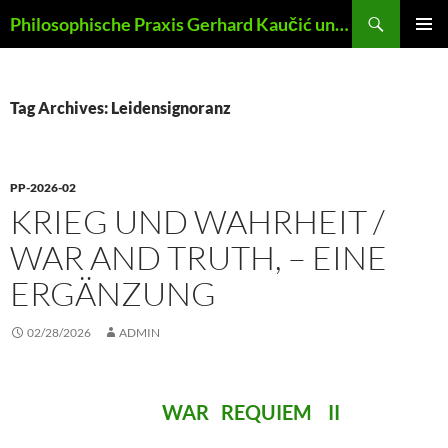
Skip
Search
Philosophische Praxis Gerhard Kaučić und Anna Lydia Huber
to
PRIMAR
content
MENU
Tag Archives: Leidensignoranz
PP-2026-02
KRIEG UND WAHRHEIT /
WAR AND TRUTH, – EINE
ERGÄNZUNG
02/28/2026
ADMIN
WAR REQUIEM II