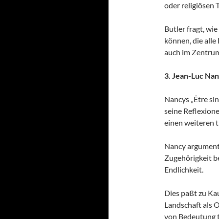
oder religiösen 
Butler fragt, wi
können, die alle
auch im Zentrum
3. Jean-Luc Na
Nancys „Être sing
seine Reflexione
einen weiteren 
Nancy argumenti
Zugehörigkeit be
Endlichkeit.
Dies paßt zu Ka
Landschaft als 
von Bedeutung t