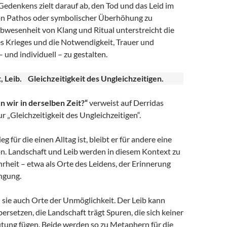
edenkens zielt darauf ab, den Tod und das Leid im
von Pathos oder symbolischer Überhöhung zu
bwesenheit von Klang und Ritual unterstreicht die
s Krieges und die Notwendigkeit, Trauer und
 und individuell – zu gestalten.
t, Leib. Gleichzeitigkeit des Ungleichzeitigen.
n wir in derselben Zeit?“
verweist auf Derridas
 „Gleichzeitigkeit des Ungleichzeitigen“.
 für die einen Alltag ist, bleibt er für andere eine
on. Landschaft und Leib werden in diesem Kontext zu
rheit – etwa als Orte des Leidens, der Erinnerung
ngung.
d sie auch Orte der Unmöglichkeit. Der Leib kann
ersetzen, die Landschaft trägt Spuren, die sich keiner
tung fügen. Beide werden so zu Metaphern für die