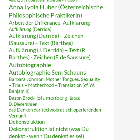
Anna Lydia Huber (Österreichische Philosophin)
Anna Lydia Huber (Österreichische
Philosophische Praktikerin)
Arbeit der Différance
Aufklärung
Aufklärung (Derrida)
Aufklärung (Derrida) – Zeichen
(Saussure) – Text (Barthes)
Aufklärung (J. Derrida) – Text (R.
Barthes) - Zeichen (F. de Saussure)
Autobiographie
Autobiographie Sem Schauns
Barbara Johnson: Mother Tongues. Sexuality
– Trials – Motherhood – Translation (cf. W.
Benjamin)
Blumenberg
Bazon Brock
Brock
D. Diederichsen
das Denken der technokratisch operierenden
Vernunft
Dekonstruktion
Dekonstruktion ist nicht (was Du
denkst - wenn Du denkst es sei)