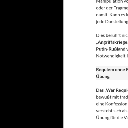
Manipulation vo
oder der Fragme
damit: Kann es i
jede Darstellung
Dies berührt nic
„Angriffskrieges
Putin-Rußland
v
Notwendigkeit. 
Requiem ohne R
Übung.
Das „War Requie
bewußt mit trad
eine Konfession
versteht sich al
Übung für die V