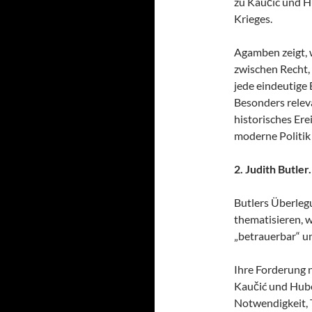
zu Kaučić und H
Krieges.
Agamben zeigt, 
zwischen Recht,
jede eindeutige
Besonders relevan
historisches Ere
moderne Politik
2. Judith Butle
Butlers Überleg
thematisieren, 
„betrauerbar“ u
Ihre Forderung n
Kaučić und Hube
Notwendigkeit, 