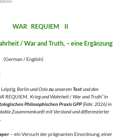
ADMIN
REQUIEM II
hrheit / War and Truth, – eine Ergänzung
/ English)
:
 Leipzig, Berlin und Oslo
zu
unserem
Text
und den
R REQUIEM, Krieg und Wahrheit / War and Truth“ in
logischen Philosophischen Praxis GPP
(Febr. 2026) in
ntable Zusammenkunft mit Verstand und differenzierter
.
aper
– ein Versuch der prägnanten Einordnung, einer