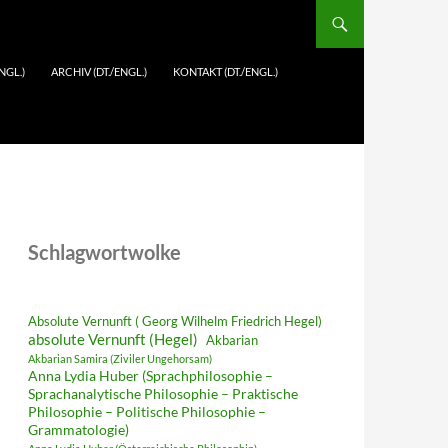
NGL.)
ARCHIV (DT./ENGL.)
KONTAKT (DT./ENGL.)
Schlagwortwolke
Absolute Vernunft ( Georg Wilhelm Friedrich Hegel)
absolute Vernunft (Hegel)
Akbarian
Akbarian Samira (Ziviler Ungehorsam)
Anna Lydia Huber (Sprachphilosophie –
Sprachanalytische Philosophie – Praktische
Philosophie – Politische Philosophie –
Grammatologie)