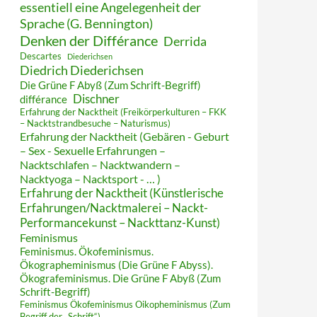
essentiell eine Angelegenheit der
Sprache (G. Bennington)
Denken der Différance
Derrida
Descartes
Diederichsen
Diedrich Diederichsen
Die Grüne F Abyß (Zum Schrift-Begriff)
Dischner
différance
Erfahrung der Nacktheit (Freikörperkulturen – FKK
– Nacktstrandbesuche – Naturismus)
Erfahrung der Nacktheit (Gebären - Geburt
– Sex - Sexuelle Erfahrungen –
Nacktschlafen – Nacktwandern –
Nacktyoga – Nacktsport - … )
Erfahrung der Nacktheit (Künstlerische
Erfahrungen/Nacktmalerei – Nackt-
Performancekunst – Nackttanz-Kunst)
Feminismus
Feminismus. Ökofeminismus.
Ökographeminismus (Die Grüne F Abyss).
Ökografeminismus. Die Grüne F Abyß (Zum
Schrift-Begriff)
Feminismus Ökofeminismus Oikopheminismus (Zum
Begriff der „Schrift“)