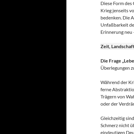
Diese Form des G
Krieg jenseits 
bedenken. Die A
Unfaßbarkeit de
Erinnerung neu –
Zeit, Landschaf
Die Frage „Lebe
Überlegungen zur
Während der Krieg
ferne Abstrakti
Trägern von Wah
oder der Verdrä
Gleichzeitig sin
Schmerz nicht üb
eindeutigen Deu