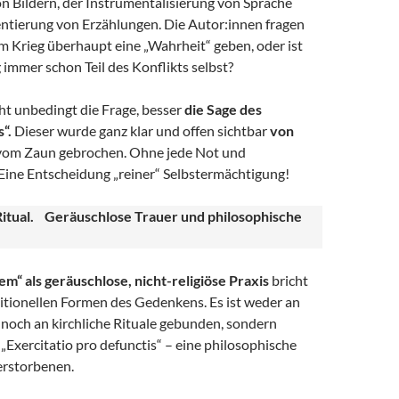
n Bildern, der Instrumentalisierung von Sprache
ntierung von Erzählungen. Die Autor:innen fragen
m Krieg überhaupt eine „Wahrheit“ geben, oder ist
 immer schon Teil des Konflikts selbst?
ht unbedingt die Frage, besser
die Sage des
“.
Dieser wurde ganz klar und offen sichtbar
von
om Zaun gebrochen. Ohne jede Not und
Eine Entscheidung „reiner“ Selbstermächtigung!
itual. Geräuschlose Trauer und philosophische
m“ als geräuschlose, nicht-religiöse Praxis
bricht
itionellen Formen des Gedenkens. Es ist weder an
 noch an kirchliche Rituale gebunden, sondern
s „Exercitatio pro defunctis“ – eine philosophische
erstorbenen.