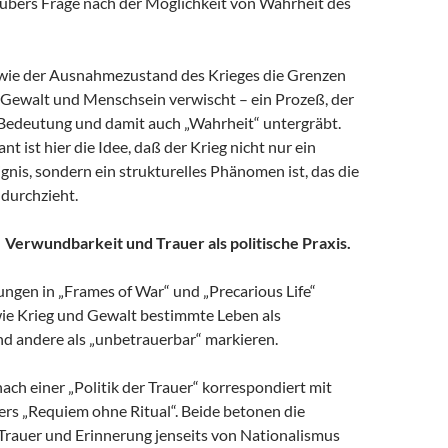
ubers Frage nach der Möglichkeit von Wahrheit des
wie der Ausnahmezustand des Krieges die Grenzen
 Gewalt und Menschsein verwischt – ein Prozeß, der
 Bedeutung und damit auch „Wahrheit“ untergräbt.
t ist hier die Idee, daß der Krieg nicht nur ein
ignis, sondern ein strukturelles Phänomen ist, das die
 durchzieht.
r. Verwundbarkeit und Trauer als politische Praxis.
ungen in „Frames of War“ und „Precarious Life“
wie Krieg und Gewalt bestimmte Leben als
nd andere als „unbetrauerbar“ markieren.
ach einer „Politik der Trauer“ korrespondiert mit
rs „Requiem ohne Ritual“. Beide betonen die
Trauer und Erinnerung jenseits von Nationalismus