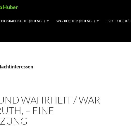
ia Huber
BIOGRAPHISCHES (DT./ENGL.)
WAR REQUIEM (DT./ENGL.)
PROJEKTE (DT./E
Machtinteressen
 UND WAHRHEIT / WAR
UTH, – EINE
NZUNG