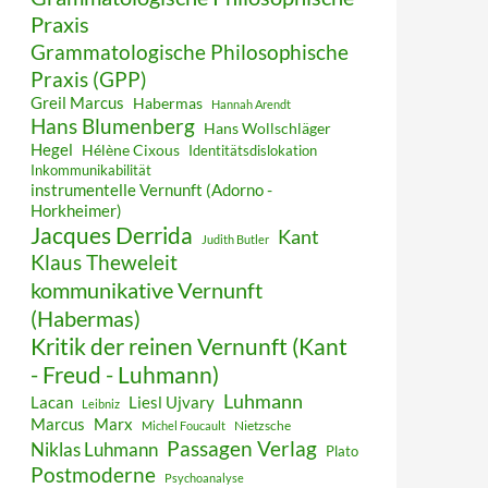
Praxis
Grammatologische Philosophische
Praxis (GPP)
Greil Marcus
Habermas
Hannah Arendt
Hans Blumenberg
Hans Wollschläger
Hegel
Hélène Cixous
Identitätsdislokation
Inkommunikabilität
instrumentelle Vernunft (Adorno -
Horkheimer)
Jacques Derrida
Kant
Judith Butler
Klaus Theweleit
kommunikative Vernunft
(Habermas)
Kritik der reinen Vernunft (Kant
- Freud - Luhmann)
Luhmann
Lacan
Liesl Ujvary
Leibniz
Marcus
Marx
Nietzsche
Michel Foucault
Passagen Verlag
Niklas Luhmann
Plato
Postmoderne
Psychoanalyse