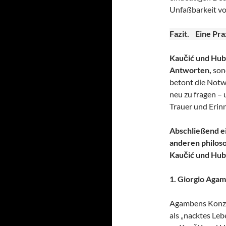
Unfaßbarkeit vo
Fazit. Eine Pra
Kaučić und Hub
Antworten,
sond
betont die Notw
neu zu fragen –
Trauer und Erin
Abschließend e
anderen philoso
Kaučić und Hube
1. Giorgio Aga
Agambens Konzep
als „nacktes Leb