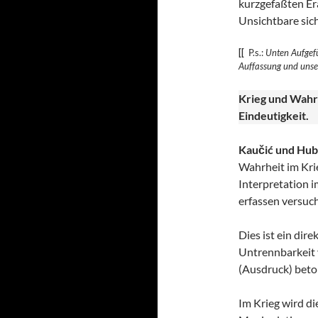
kurzgefaßten Era
Unsichtbare sic
[[
P.s.:
Unten Aufgefü
Auffassung und uns
Krieg und Wahr
Eindeutigkeit.
Kaučić und Hub
Wahrheit im Krie
Interpretation i
erfassen versuch
Dies ist ein dir
Untrennbarkeit v
(Ausdruck) beto
Im Krieg wird di