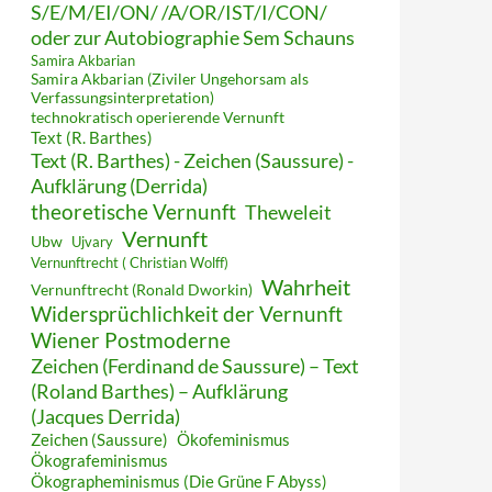
S/E/M/EI/ON/ /A/OR/IST/I/CON/
oder zur Autobiographie Sem Schauns
Samira Akbarian
Samira Akbarian (Ziviler Ungehorsam als
Verfassungsinterpretation)
technokratisch operierende Vernunft
Text (R. Barthes)
Text (R. Barthes) - Zeichen (Saussure) -
Aufklärung (Derrida)
theoretische Vernunft
Theweleit
Vernunft
Ubw
Ujvary
Vernunftrecht ( Christian Wolff)
Wahrheit
Vernunftrecht (Ronald Dworkin)
Widersprüchlichkeit der Vernunft
Wiener Postmoderne
Zeichen (Ferdinand de Saussure) – Text
(Roland Barthes) – Aufklärung
(Jacques Derrida)
Zeichen (Saussure)
Ökofeminismus
Ökografeminismus
Ökographeminismus (Die Grüne F Abyss)