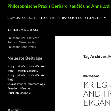
Skip
Search
Philosophische Praxis Gerhard Kaučić und Anna Lyd
to
content
GRAMMATOLOGISCHE PHILOSOPHISCHE PRAXIS GPP (DEUTSCH/ENGLISH)
IMPRESSUM (DT. / ENGL.)
Philosophical Practices /
Politics / Disseminations
Philosophische Praxis
Tag Archives: 
Neueste Beiträge
Krieg und Wahrheit / War and
Truth, – eine Ergänzung
Krieg und Wahrheit / War and
PP-2026-02
Truth
KRIEG
Sokratismus / Grammatologie
Freedom / Freiheit
AND TR
Musikphilosophie
ERGÄ
Archiv