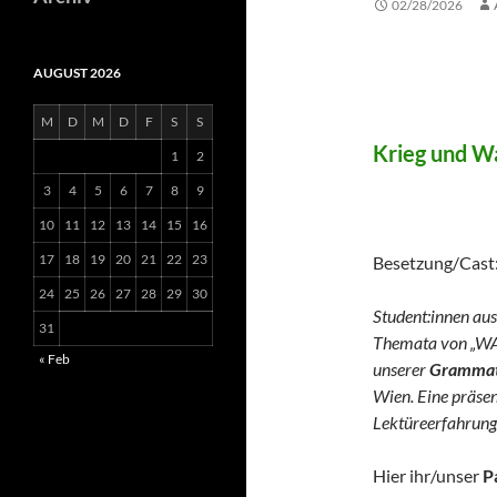
02/28/2026
AUGUST 2026
WAR 
M
D
M
D
F
S
S
Krieg und Wa
1
2
3
4
5
6
7
8
9
(German 
10
11
12
13
14
15
16
17
18
19
20
21
22
23
Besetzung/Cast
24
25
26
27
28
29
30
Student:innen aus
31
Themata von „WA
« Feb
unserer
Grammato
Wien. Eine präse
Lektüreerfahrung
Hier ihr/unser
P