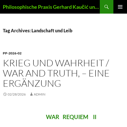
Skip
Search
Philosophische Praxis Gerhard Kaučić und Anna Lydia Huber
to
PRIMAR
content
MENU
Tag Archives: Landschaft und Leib
PP-2026-02
KRIEG UND WAHRHEIT /
WAR AND TRUTH, – EINE
ERGÄNZUNG
02/28/2026
ADMIN
WAR REQUIEM II