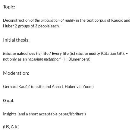
Topic:
Deconstruction of
the articulation of nudity
in the text corpus of Kaučić and
Huber 2 groups of 3 people each, –
Initial thesis:
Relative
nakedness (is) life /
Every life (is)
relative
nudity
(Citation GK), –
not only as an “
absolute metaphor
” (H. Blumenberg)
Moderation:
Gerhard Kaučić (on site and Anna L Huber via Zoom)
Goal
:
Insights (and a short acceptable paper/l
écriture
!)
(ÜS, G.K.)