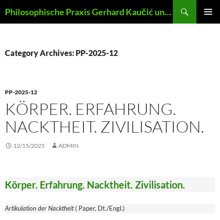
Skip
Search
Philosophische Praxis Gerhard Kaučić und Anna Lydia Huber
to
PRIMAR
content
MENU
Category Archives: PP-2025-12
PP-2025-12
KÖRPER. ERFAHRUNG.
NACKTHEIT. ZIVILISATION.
12/15/2025
ADMIN
Körper. Erfahrung. Nacktheit. Zivilisation.
Artikulation der Nacktheit
( Paper, Dt./Engl.)