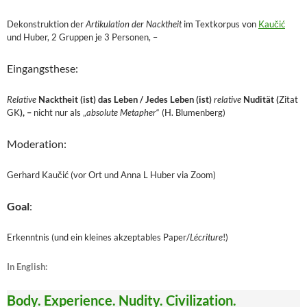
Dekonstruktion der
Artikulation der Nacktheit
im Textkorpus von
Kaučić
und Huber, 2 Gruppen je 3 Personen, –
Eingangsthese:
Relative
Nacktheit (ist) das Leben / Jedes Leben (ist)
relative
Nudität (
Zitat
GK
), –
nicht nur als „
absolute Metapher
“ (H. Blumenberg)
Moderation:
Gerhard Kaučić (vor Ort und Anna L Huber via Zoom)
Goal
:
Erkenntnis (und ein kleines akzeptables Paper/
Lécriture
!)
In English:
Body. Experience. Nudity. Civilization.