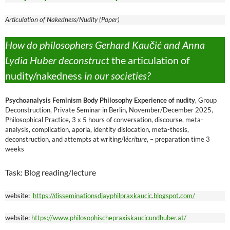
Articulation of Nakedness/Nudity (Paper)
How do philosophers Gerhard Kaučić and Anna
Lydia Huber deconstruct
the articulation of
nudity/nakedness
in our societies?
Psychoanalysis Feminism Body Philosophy Experience of nudity
, Group
Deconstruction, Private Seminar in Berlin, November/December 2025,
Philosophical Practice, 3 x 5 hours of conversation, discourse, meta-
analysis, complication, aporia, identity dislocation, meta-thesis,
deconstruction, and attempts at writing/l
écriture
, – preparation time 3
weeks
Task: Blog reading/lecture
website:
https://disseminationsdjayphilpraxkaucic.blogspot.com/
website:
https://www.philosophischepraxiskaucicundhuber.at/