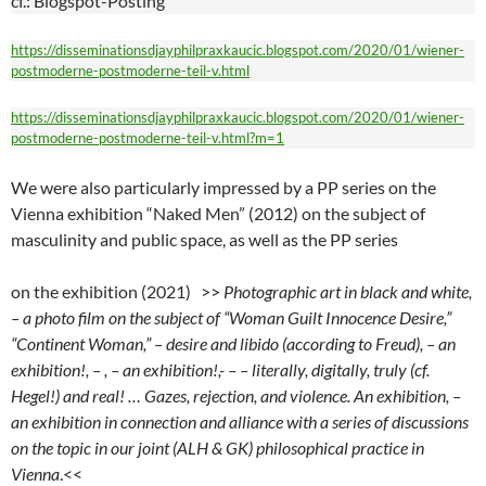
cf.: Blogspot-Posting
https://disseminationsdjayphilpraxkaucic.blogspot.com/2020/01/wiener-
postmoderne-postmoderne-teil-v.html
https://disseminationsdjayphilpraxkaucic.blogspot.com/2020/01/wiener-
postmoderne-postmoderne-teil-v.html?m=1
We were also particularly impressed by a PP series on the
Vienna exhibition “Naked Men” (2012) on the subject of
masculinity and public space, as well as the PP series
on the exhibition (2021) >>
Photographic art in black and white,
– a photo film on the subject of “Woman Guilt Innocence Desire,”
“Continent Woman,” – desire and libido (according to Freud), – an
exhibition!, – , – an exhibition!,- – – literally, digitally, truly (cf.
Hegel!) and real! … Gazes, rejection, and violence. An exhibition, –
an exhibition in connection and alliance with a series of discussions
on the topic in our joint (ALH & GK) philosophical practice in
Vienna
.<<