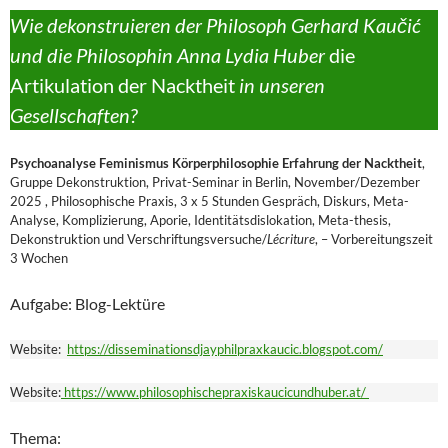
Wie dekonstruieren der Philosoph Gerhard Kaučić
und die Philosophin Anna Lydia Huber
die
Artikulation der Nacktheit
in unseren
Gesellschaften?
Psychoanalyse Feminismus Körperphilosophie Erfahrung der Nacktheit
,
Gruppe Dekonstruktion, Privat-Seminar in Berlin, November/Dezember
2025 , Philosophische Praxis, 3 x 5 Stunden Gespräch, Diskurs, Meta-
Analyse, Komplizierung, Aporie, Identitätsdislokation, Meta-thesis,
Dekonstruktion und Verschriftungsversuche/
Lécriture
, – Vorbereitungszeit
3 Wochen
Aufgabe: Blog-Lektüre
Website:
https://disseminationsdjayphilpraxkaucic.blogspot.com/
Website:
https://www.philosophischepraxiskaucicundhuber.at/
Thema: