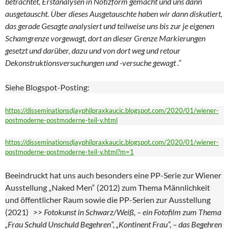
betrachtet, Erstanalysen in Notizform gemacht und uns dann
ausgetauscht. Über dieses Ausgetauschte haben wir dann diskutiert,
das gerade Gesagte analysiert und teilweise uns bis zur je eigenen
Schamgrenze vorgewagt, dort an dieser Grenze Markierungen
gesetzt und darüber, dazu und von dort weg und retour
Dekonstruktionsversuchungen und -versuche gewagt .“
Siehe Blogspot-Posting:
https://disseminationsdjayphilpraxkaucic.blogspot.com/2020/01/wiener-
postmoderne-postmoderne-teil-v.html
https://disseminationsdjayphilpraxkaucic.blogspot.com/2020/01/wiener-
postmoderne-postmoderne-teil-v.html?m=1
Beeindruckt hat uns auch besonders eine PP-Serie zur Wiener
Ausstellung „Naked Men“ (2012) zum Thema Männlichkeit
und öffentlicher Raum sowie die PP-Serien zur Ausstellung
(2021)
>> Fotokunst in Schwarz/Weiß, – ein Fotofilm zum Thema
„Frau Schuld Unschuld Begehren“, „Kontinent Frau“, – das Begehren