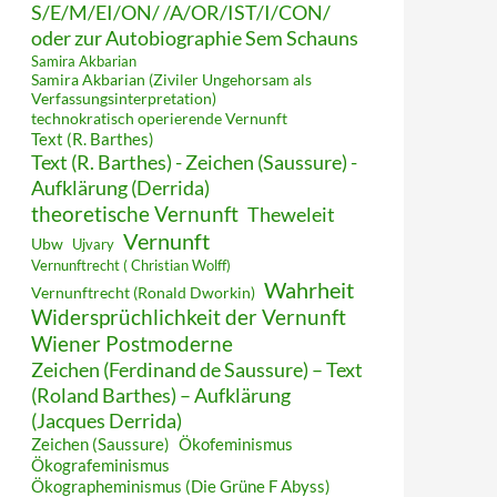
S/E/M/EI/ON/ /A/OR/IST/I/CON/
oder zur Autobiographie Sem Schauns
Samira Akbarian
Samira Akbarian (Ziviler Ungehorsam als
Verfassungsinterpretation)
technokratisch operierende Vernunft
Text (R. Barthes)
Text (R. Barthes) - Zeichen (Saussure) -
Aufklärung (Derrida)
theoretische Vernunft
Theweleit
Vernunft
Ubw
Ujvary
Vernunftrecht ( Christian Wolff)
Wahrheit
Vernunftrecht (Ronald Dworkin)
Widersprüchlichkeit der Vernunft
Wiener Postmoderne
Zeichen (Ferdinand de Saussure) – Text
(Roland Barthes) – Aufklärung
(Jacques Derrida)
Zeichen (Saussure)
Ökofeminismus
Ökografeminismus
Ökographeminismus (Die Grüne F Abyss)