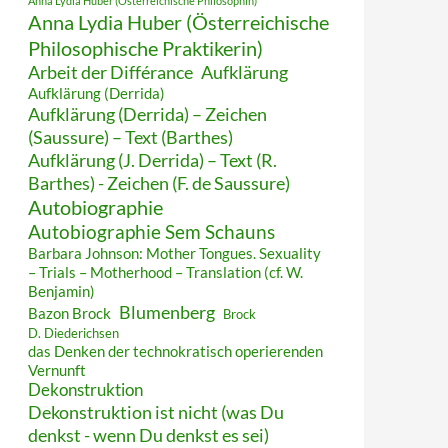
Anna Lydia Huber (Österreichische Philosophin)
Anna Lydia Huber (Österreichische
Philosophische Praktikerin)
Arbeit der Différance
Aufklärung
Aufklärung (Derrida)
Aufklärung (Derrida) – Zeichen
(Saussure) – Text (Barthes)
Aufklärung (J. Derrida) – Text (R.
Barthes) - Zeichen (F. de Saussure)
Autobiographie
Autobiographie Sem Schauns
Barbara Johnson: Mother Tongues. Sexuality
– Trials – Motherhood – Translation (cf. W.
Benjamin)
Blumenberg
Bazon Brock
Brock
D. Diederichsen
das Denken der technokratisch operierenden
Vernunft
Dekonstruktion
Dekonstruktion ist nicht (was Du
denkst - wenn Du denkst es sei)