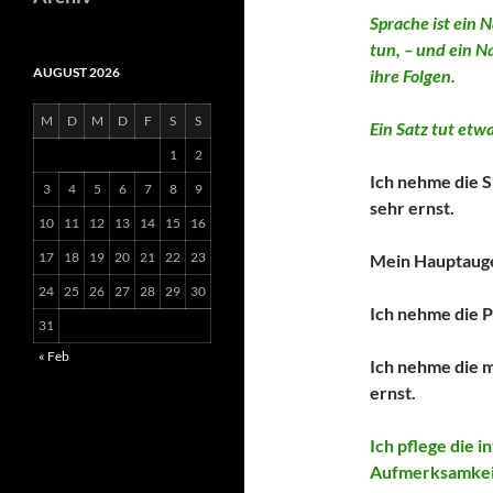
Sprache ist ein 
tun, – und ein N
AUGUST 2026
ihre Folgen.
M
D
M
D
F
S
S
Ein Satz tut etw
1
2
Ich nehme die S
3
4
5
6
7
8
9
sehr ernst.
10
11
12
13
14
15
16
17
18
19
20
21
22
23
Mein Hauptauge
24
25
26
27
28
29
30
Ich nehme die P
31
« Feb
Ich nehme die 
ernst.
Ich pflege die i
Aufmerksamkei