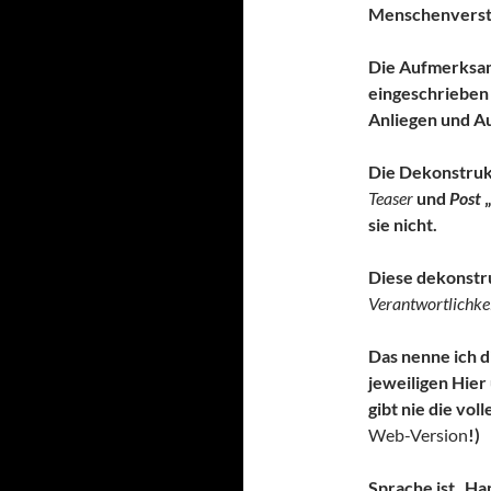
Menschenverstan
Die Aufmerksam
eingeschrieben 
Anliegen und A
Die Dekonstrukti
Teaser
und
Post
„
sie nicht.
Diese dekonstr
Verantwortlichke
Das nenne ich di
jeweiligen Hier
gibt nie die vol
Web-Version
!)
Sprache ist „Ha