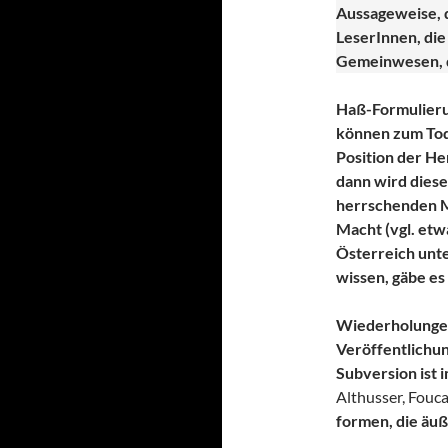
Aussageweise, d
LeserInnen, die
Gemeinwesen, d
Haß-Formulieru
können zum Tod 
Position der He
dann wird diese
herrschenden M
Macht (vgl. etw
Österreich unte
wissen, gäbe es 
Wiederholungen
Veröffentlichu
Subversion ist 
Althusser, Fouca
formen, die äu