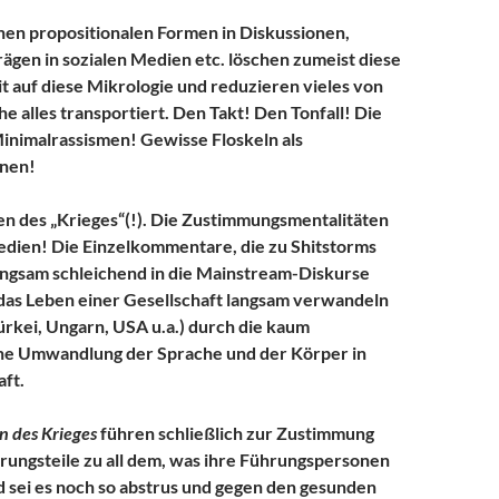
nen propositionalen Formen in Diskussionen,
rägen in sozialen Medien etc. löschen zumeist diese
 auf diese Mikrologie und reduzieren vieles von
e alles transportiert. Den Takt! Den Tonfall! Die
inimalrassismen! Gewisse Floskeln als
nen!
n des „Krieges“(!). Die Zustimmungsmentalitäten
edien! Die Einzelkommentare, die zu Shitstorms
angsam schleichend in die Mainstream-Diskurse
das Leben einer Gesellschaft langsam verwandeln
Türkei, Ungarn, USA u.a.) durch die kaum
 Umwandlung der Sprache und der Körper in
aft.
 des Krieges
führen schließlich zur Zustimmung
ungsteile zu all dem, was ihre Führungspersonen
 sei es noch so abstrus und gegen den gesunden