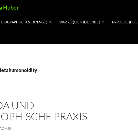
ia Huber
BIOGRAPHISCHES (DT./ENGL.)
WAR REQUIEM (DT./ENGL.)
PROJEKTE (DT./E
 Metahumanoidity
DA UND
SOPHISCHE PRAXIS
ADMIN