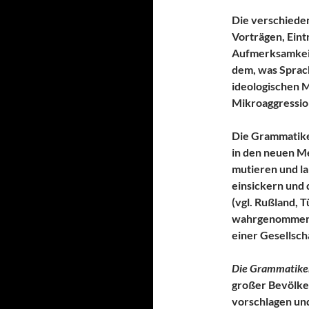
Die verschiede
Vorträgen, Eint
Aufmerksamkeit
dem, was Sprach
ideologischen M
Mikroaggressio
Die Grammatike
in den neuen M
mutieren und l
einsickern und 
(vgl. Rußland, 
wahrgenommene
einer Gesellsch
Die Grammatiken
großer Bevölker
vorschlagen und