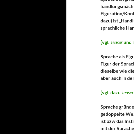
handlungsmächt
Figuration/Konf
dazu) ist „Hand
sprachliche Ha
(vgl.
Teaser
und 
Sprache als Fig
Figur der Sprac
dieselbe wie di
aber auch in de
(vgl. dazu
Teaser
Sprache gründet
gedoppelte Wese
ist bzw das Ins
mit der Sprache