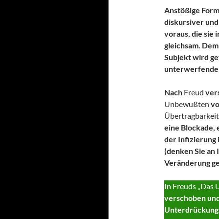
Anstößige Formu
diskursiver und
voraus, die sie 
gleichsam. Dem 
Subjekt wird ge
unterwerfenden
Nach
Freud
vers
Unbewußten
vo
Übertragbarkeit
eine Blockade, 
der Infizierun
(denken Sie an I
Veränderung g
In
Freuds „Das U
verschoben und 
Unterdrückung j