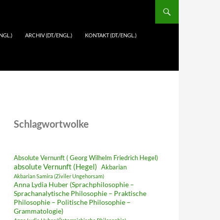
NGL.)
ARCHIV (DT./ENGL.)
KONTAKT (DT./ENGL.)
Schlagwortwolke
Absolute Vernunft ( Georg Wilhelm Friedrich Hegel)
absolute Vernunft (Hegel)
Akbarian
Akbarian Samira (Ziviler Ungehorsam)
Anna Lydia Huber (Sprachphilosophie –
Sprachanalytische Philosophie – Praktische
Philosophie – Politische Philosophie –
Grammatologie)