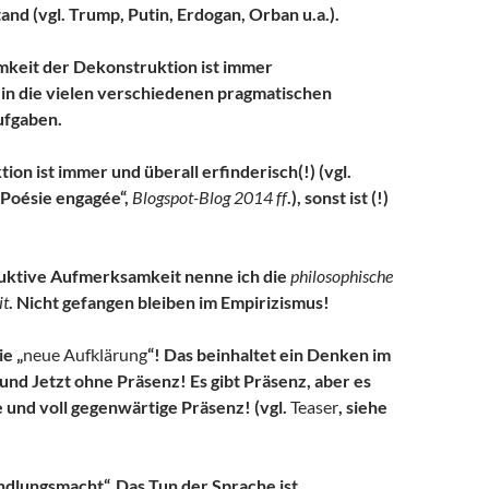
d (vgl. Trump, Putin, Erdogan, Orban u.a.).
keit der Dekonstruktion ist immer
in die vielen verschiedenen pragmatischen
ufgaben.
on ist immer und überall erfinderisch(!) (vgl.
Poésie engagée“,
Blogspot-Blog 2014 ff
.), sonst ist (!)
uktive Aufmerksamkeit nenne ich die
philosophische
it
. Nicht gefangen bleiben im Empirizismus!
e „
neue Aufklärung
“! Das beinhaltet ein Denken im
 und Jetzt ohne Präsenz! Es gibt Präsenz, aber es
le und voll gegenwärtige Präsenz! (vgl.
Teaser
, siehe
ndlungsmacht“. Das Tun der Sprache ist