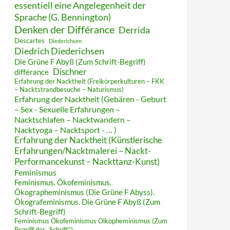
essentiell eine Angelegenheit der
Sprache (G. Bennington)
Denken der Différance
Derrida
Descartes
Diederichsen
Diedrich Diederichsen
Die Grüne F Abyß (Zum Schrift-Begriff)
Dischner
différance
Erfahrung der Nacktheit (Freikörperkulturen – FKK
– Nacktstrandbesuche – Naturismus)
Erfahrung der Nacktheit (Gebären - Geburt
– Sex - Sexuelle Erfahrungen –
Nacktschlafen – Nacktwandern –
Nacktyoga – Nacktsport - … )
Erfahrung der Nacktheit (Künstlerische
Erfahrungen/Nacktmalerei – Nackt-
Performancekunst – Nackttanz-Kunst)
Feminismus
Feminismus. Ökofeminismus.
Ökographeminismus (Die Grüne F Abyss).
Ökografeminismus. Die Grüne F Abyß (Zum
Schrift-Begriff)
Feminismus Ökofeminismus Oikopheminismus (Zum
Begriff der „Schrift“)