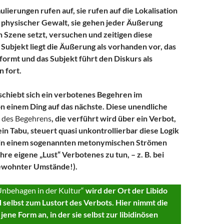
lierungen rufen auf, sie rufen auf die Lokalisation
 physischer Gewalt, sie gehen jeder Äußerung
in Szene setzt, versuchen und zeitigen diese
Subjekt liegt die Äußerung als vorhanden vor, das
formt und das Subjekt führt den Diskurs als
 fort.
chiebt sich ein verbotenes Begehren im
n einem Ding auf das nächste. Diese unendliche
 des Begehrens
, die verführt wird über ein Verbot,
ein Tabu, steuert quasi unkontrollierbar diese Logik
g in einem sogenannten metonymischen Strömen
hre eigene „Lust“ Verbotenes zu tun, – z. B. bei
ewohnter Umstände!).
nbehagen in der Kultur“
wird der Ort der Libido
selbst zum Lustort des Verbots. Hier nimmt die
ene Form an, in der sie selbst zur libidinösen