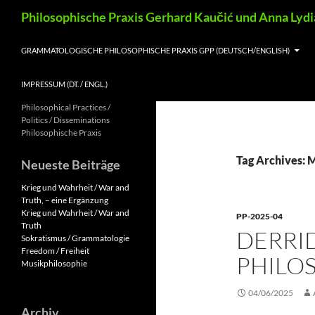
Skip
Search
Philosophische Praxis Gerhard Kaučić und Anna Lyd
to
content
GRAMMATOLOGISCHE PHILOSOPHISCHE PRAXIS GPP (DEUTSCH/ENGLISH)
IMPRESSUM (DT. / ENGL.)
Philosophical Practices /
Politics / Disseminations
Philosophische Praxis
Tag Archives:
Neueste Beiträge
Krieg und Wahrheit / War and
Truth, – eine Ergänzung
Krieg und Wahrheit / War and
PP-2025-04
Truth
DERRI
Sokratismus / Grammatologie
Freedom / Freiheit
PHILO
Musikphilosophie
04/06/2025
Archiv