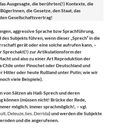
as Ausgesagte, die berührten(!) Kontexte, die
 BügerInnen, die Gesetze, den Staat, das
en Gesellschaftsvertrag!
ngen, aggressive Sprache bzw Sprachführung,
des Subjekts führen, wenn dieser „Sprech“ in die
rrschaft gerät oder eine solche aufrufen kann, –
r Sprechakt(!) zur Artikulationsform der
acht und also zu einer Art Reproduktion der
a Chile unter Pinochet oder Deutschland und
r Hitler oder heute Rußland unter Putin; wie wir
noch viele Beispiele).
 von Sätzen als Haß-Sprech und deren
ng können (müssen nicht! Brücke der Rede,
immer möglich, immer sprachmöglich!, – vgl.
ult, Deleuze, bes. Derrida
) und werden die Subjekte
ßernden und die angerufenen.