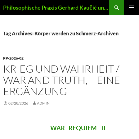
Skip
Search
Philosophische Praxis Gerhard Kaučić und Anna Lydia Huber
to
PRIMAR
content
MENU
Tag Archives: Körper werden zu Schmerz-Archiven
PP-2026-02
KRIEG UND WAHRHEIT /
WAR AND TRUTH, – EINE
ERGÄNZUNG
02/28/2026
ADMIN
WAR REQUIEM II